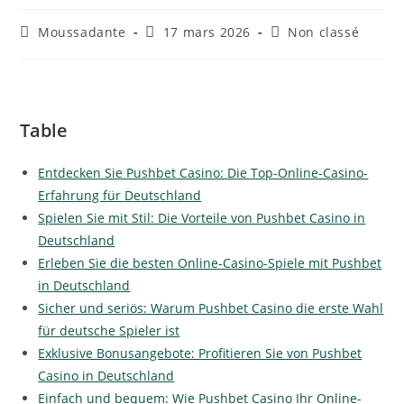
Moussadante
17 mars 2026
Non classé
Table
Entdecken Sie Pushbet Casino: Die Top-Online-Casino-
Erfahrung für Deutschland
Spielen Sie mit Stil: Die Vorteile von Pushbet Casino in
Deutschland
Erleben Sie die besten Online-Casino-Spiele mit Pushbet
in Deutschland
Sicher und seriös: Warum Pushbet Casino die erste Wahl
für deutsche Spieler ist
Exklusive Bonusangebote: Profitieren Sie von Pushbet
Casino in Deutschland
Einfach und bequem: Wie Pushbet Casino Ihr Online-