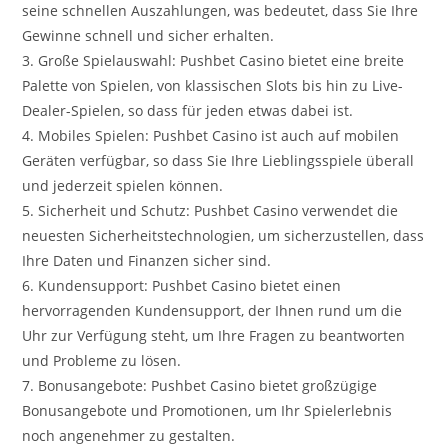
seine schnellen Auszahlungen, was bedeutet, dass Sie Ihre
Gewinne schnell und sicher erhalten.
3. Große Spielauswahl: Pushbet Casino bietet eine breite
Palette von Spielen, von klassischen Slots bis hin zu Live-
Dealer-Spielen, so dass für jeden etwas dabei ist.
4. Mobiles Spielen: Pushbet Casino ist auch auf mobilen
Geräten verfügbar, so dass Sie Ihre Lieblingsspiele überall
und jederzeit spielen können.
5. Sicherheit und Schutz: Pushbet Casino verwendet die
neuesten Sicherheitstechnologien, um sicherzustellen, dass
Ihre Daten und Finanzen sicher sind.
6. Kundensupport: Pushbet Casino bietet einen
hervorragenden Kundensupport, der Ihnen rund um die
Uhr zur Verfügung steht, um Ihre Fragen zu beantworten
und Probleme zu lösen.
7. Bonusangebote: Pushbet Casino bietet großzügige
Bonusangebote und Promotionen, um Ihr Spielerlebnis
noch angenehmer zu gestalten.