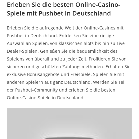
Erleben Sie die besten Online-Casino-
Spiele mit Pushbet in Deutschland
Erleben Sie die aufregende Welt der Online-Casinos mit
Pushbet in Deutschland. Entdecken Sie eine riesige
Auswahl an Spielen, von klassischen Slots bis hin zu Live-
Dealer-Spielen. Genießen Sie die bequemlichkeit des
Spielens von überall und zu jeder Zeit. Profitieren Sie von
sicheren und geschützten Zahlungsmethoden. Erhalten Sie
exklusive Bonusangebote und Freispiele. Spielen Sie mit
anderen Spielern aus ganz Deutschland. Werden Sie Teil
der Pushbet-Community und erleben Sie die besten
Online-Casino-Spiele in Deutschland.