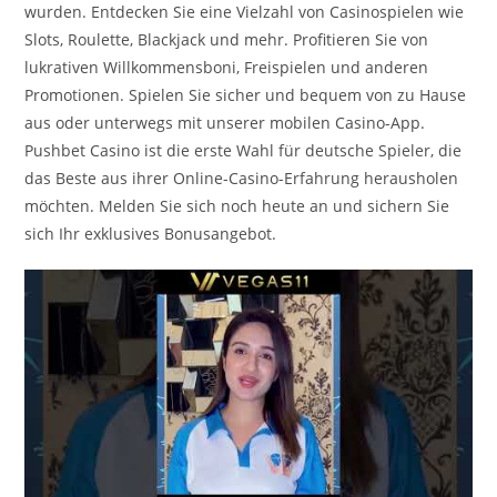
wurden. Entdecken Sie eine Vielzahl von Casinospielen wie
Slots, Roulette, Blackjack und mehr. Profitieren Sie von
lukrativen Willkommensboni, Freispielen und anderen
Promotionen. Spielen Sie sicher und bequem von zu Hause
aus oder unterwegs mit unserer mobilen Casino-App.
Pushbet Casino ist die erste Wahl für deutsche Spieler, die
das Beste aus ihrer Online-Casino-Erfahrung herausholen
möchten. Melden Sie sich noch heute an und sichern Sie
sich Ihr exklusives Bonusangebot.