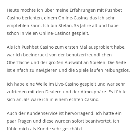
Heute möchte ich über meine Erfahrungen mit Pushbet
Casino berichten, einem Online-Casino, das ich sehr
empfehlen kann. Ich bin Stefan, 35 Jahre alt und habe
schon in vielen Online-Casinos gespielt.
Als ich Pushbet Casino zum ersten Mal ausprobiert habe,
war ich beeindruckt von der benutzerfreundlichen
Oberfläche und der großen Auswahl an Spielen. Die Seite
ist einfach zu navigieren und die Spiele laufen reibungslos.
Ich habe eine Weile im Live-Casino gespielt und war sehr
zufrieden mit den Dealern und der Atmosphäre. Es fühlte
sich an, als wäre ich in einem echten Casino.
Auch der Kundenservice ist hervorragend. Ich hatte ein
paar Fragen und diese wurden sofort beantwortet. Ich
fühle mich als Kunde sehr geschätzt.