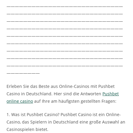
————————————————————————————
————————————————————————————
————————————————————————————
————————————————————————————
————————————————————————————
————————————————————————————
————————————————————————————
————————————————————————————
————————————————————————————
————————
Erleben Sie das Beste aus Online-Casinos mit Pushbet
Casino in Deutschland. Hier sind die Antworten
Pushbet
online casino
auf Ihre am häufigsten gestellten Fragen:
1. Was ist Pushbet Casino? Pushbet Casino ist ein Online-
Casino, das Spielern in Deutschland eine große Auswahl an
Casinospielen bietet.