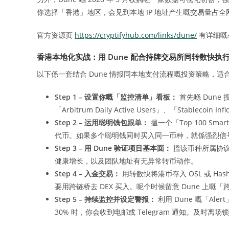
你选择「香港」地区，会见到本地 IP 地址产生嘅交易量占
官方资源页
https://cryptifyhub.com/links/dune/
有详细嘅
香港本地化实战：用 Dune 配合持牌交易所同转数快执
以下係一套结合 Dune 情报同本地支付流程嘅投资策略，
Step 1 – 设置你嘅「监控清单」看板：
首先喺 Dune 搜
「Arbitrum Daily Active Users」、「Stable
Step 2 – 运用聪明钱包跟单：
搵一个「Top 100 Sm
代币。如果多个聪明钱同时买入同一币种，就係强烈信
Step 3 – 用 Dune 验证项目基本面：
搵该币种所属协议
健康增长，以及团队地址有无异常转币动作。
Step 4 – 入金交易：
用转数快将港币存入 OSL 或 Ha
要用跨链桥去 DEX 买入。呢个时候留意 Dune 上
Step 5 – 持续监控并设定警报：
利用 Dune 嘅「Ale
30% 时，你会收到电邮或 Telegram 通知。及时离场