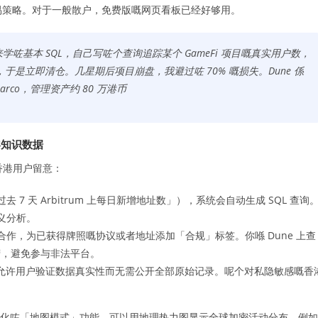
交易策略。对于一般散户，免费版嘅网页看板已经好够用。
来学咗基本 SQL，自己写咗个查询追踪某个 GameFi 项目嘅真实用户数，
，于是立即清仓。几星期后项目崩盘，我避过咗 70% 嘅损失。Dune 係
arco，管理资产约 80 万港币
、零知识数据
得香港用户留意：
7 天 Arbitrum 上每日新增地址数」），系统会自动生成 SQL 查询
义分析。
机构合作，为已获得牌照嘅协议或者地址添加「合规」标签。你喺 Dune 上查
营，避免参与非法平台。
聚合，允许用户验证数据真实性而无需公开全部原始记录。呢个对私隐敏感嘅香
初创，强化咗「地图模式」功能，可以用地理热力图显示全球加密活动分布。例如