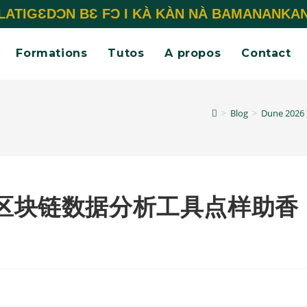
LATIGƐDƆN BƐ FƆ I KÀ KÀN NÀ BAMANANKA
Formations
Tutos
A propos
Contact
>
Blog
>
Dune 
攻略：区块链数据分析工具点样助香
？