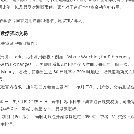
全网比例，以及最受欢迎嘅币种。呢个对于判断本地资金动向好有用。
教学影片同香港用户群组连结，建议加入学习。
行数据驱动交易
适合香港散户每日操作：
寻并「fork」几个常用看板：例如「Whale Watching for Ethereum」
coin Inflow to Exchanges」。将呢啲看板加到你的个人空间，每日早上睇一次。
art Money」看板，筛选出过去 30 日胜率 > 70% 嘅地址，记低佢哋新买入
号。
嘅官方看板（通常项目方会自己发布），核对 TVL、用户数、交易量是
shKey，买入 USDC 或 ETH。若果目标币种未上架香港合规交易所，可能
嘅「跨链桥活动」看板，拣最安全、最活跃嘅桥。
rt」功能（Pro 版），当聪明钱包开始减持超过 20% 时，或者 TVL 突然下
锁住利润。