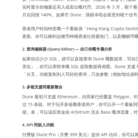
实时显示佢哋最近买入或卖出嘅代币。2026 年 3 月，呢
月后回报 140%。如果冇 Dune，我根本唔会留意到呢个信号
香港用户特别钟意嘅一个看板係「Hong Kong Crypto Se
更新。你可以睇到边啲币种喺香港社群最热门，以及嗰啲币嘅大
2. 查询编辑器 (Query Editor) — 自订你嘅专属分析
如果你识少少 SQL，就可以直接查询 Dune 嘅数据库，写自
变化」，你可以用简单嘅 SQL 提取数据再画图。Dune 支援
「分叉」功能复制别人写好的查询，只改参数（例如地址或
3. 多链支援同最新整合
Dune 最初只支援 Ethereum，但而家已经覆盖 Polygon、BSC
过 15 条链。对于玩开多链嘅香港用户，你可以开一个看板同时
据」表，可以追踪资金由 Arbitrum 流去 Base 嘅净流量，
4. API 同嵌入功能
付费版 Dune Pro（月费 399 美元）提供 API 访问，你可以