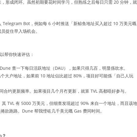
来，形成闭环。虽然初期要花时间学习，但熟练之后每日只需 20 分钟，就
入 Telegram Bot，例如每 6 小时推送「新鲸鱼地址买入超过 10 万美元嘅
帮成员捉住早入场机会。
可以帮你快速评估：
 Dune 查一下每日活跃地址（DAU），如果只得几百，明显係吹水。
几个大户地址，如果前 10 地址佔比超过 80%，项目好可能係「自己人玩
次数同合约更新频率。如果项目几个月冇更新，就算 TVL 高都唔好参与。
其 TVL 有 5000 万美元，但细查发现超过 90% 来自一个地址，而且该
跑路。Dune 帮我悭咗几千美元嘅 Gas 费同时间。
o？