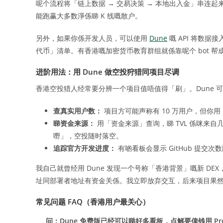
呢个流程将「链上数据 → 交易决策 → 本地出入金」串连起
能跑赢大多数淨係睇 K 线嘅散户。
另外，如果你係开发人员，可以使用
Dune
嘅 API 将数据接
代币」清单。有香港嘅加密货币教育群组就係靠呢个 bot 
进阶用法：用 Dune 做空投狩猎同项目尽调
香港空投猎人经常要分辨一个项目值唔值得「刷」。Dune 
查真实用户数：
项目方可能声称有 10 万用户，但你用
睇资金来源：
用「资金来源」查询，睇 TVL 係咪来自
嘢」，空投随时落空。
追踪官方开发进度：
有啲看板会显示 GitHub 提交
我自己就曾经用 Dune 发现一个号称「香港背景」嘅新 DEX，
址同部署者地址有资金关係。我立即放弃交互，后来项目果然捲款
常见问题 FAQ（香港用户最关心）
问：Dune 免费版已经可以睇好多看板，点解要俾钱用 Pr