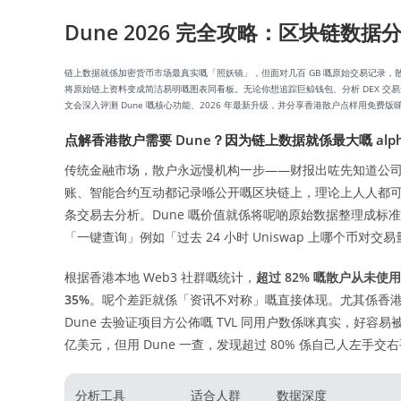
Dune 2026 完全攻略：区块链
链上数据就係加密货币市场最真实嘅「照妖镜」，但面对几百 GB 嘅原始交易记录，
将原始链上资料变成简洁易明嘅图表同看板。无论你想追踪巨鲸钱包、分析 DEX 交
文会深入评测 Dune 嘅核心功能、2026 年最新升级，并分享香港散户点样用免
点解香港散户需要 Dune？因为链上数据就係最大嘅 alp
传统金融市场，散户永远慢机构一步——财报出咗先知道公
账、智能合约互动都记录喺公开嘅区块链上，理论上人人都
条交易去分析。Dune 嘅价值就係将呢啲原始数据整理成标准
「一键查询」例如「过去 24 小时 Uniswap 上哪个币
根据香港本地 Web3 社群嘅统计，
超过 82% 嘅散户从未使
35%
。呢个差距就係「资讯不对称」嘅直接体现。尤其係香
Dune 去验证项目方公佈嘅 TVL 同用户数係咪真实，好容易被「
亿美元，但用 Dune 一查，发现超过 80% 係自己人左手交
分析工具
适合人群
数据深度