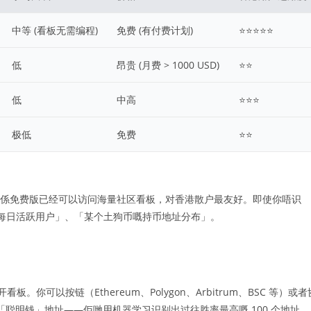
中等 (看板无需编程)
免费 (有付费计划)
⭐⭐⭐⭐⭐
低
昂贵 (月费 > 1000 USD)
⭐⭐
低
中高
⭐⭐⭐
极低
免费
⭐⭐
尤其係免费版已经可以访问海量社区看板，对香港散户最友好。即使你唔识
um 每日活跃用户」、「某个土狗币嘅持币地址分布」。
。你可以按链（Ethereum、Polygon、Arbitrum、BSC 等）或者
追踪「聪明钱」地址——佢哋用机器学习识别出过往胜率最高嘅 100 个地址，