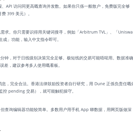
报、API 访问同更高嘅查询并发数。如果你只係一般散户，免费版完全够
 399 美元）。
。你只需要识得用关键词搜寻，例如「Arbitrum TVL」、「Uniswa
QL 生成」功能，输入中文指令即可。
-10 分钟，对于日线级别决策完全足够。极短线的交易可能唔啱用。数据准
有误差，建议参考多人使用嘅看板。
消息，完全合法。香港法律鼓励投资者自行研究，用 Dune 正係负责任嘅
控 pending 交易），就可能触犯操守。
置提醒，但查询编辑器功能较简单。多数用户用手机 App 睇数据，用网页版做深
单