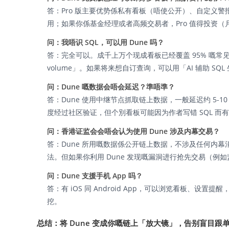
答：Pro 版主要优势係私有看板（唔使公开）、自定义警
用；如果你係基金经理或者高频交易者，Pro 值得投资（月费
问：我唔识 SQL，可以用 Dune 吗？
答：完全可以。成千上万个现成看板已经覆盖 95% 嘅常见需求
volume」。如果将来想自订查询，可以用「AI 辅助 S
问：Dune 嘅数据会唔会延迟？準唔準？
答：Dune 使用中继节点抓取链上数据，一般延迟约 5
度经过社区验证，但个別看板可能因为作者写错 SQL 而
问：香港证监会会唔会认为使用 Dune 涉及内幕交易？
答：Dune 所用嘅数据係公开链上数据，不涉及任何内幕
法。但如果你利用 Dune 发现嘅漏洞进行抢先交易（例如监
问：Dune 支援手机 App 吗？
答：有 iOS 同 Android App，可以浏览看板、设
挖。
总结：将 Dune 变成你嘅链上「放大镜」，告别盲目跟