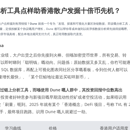
数据分析工具点样助香港散户发掘十倍币先机？
散户点样搵到有用情报？
Dune
就係一个专为「发现、探索和可视化大量区块链数据」而设嘅分析工具
易量，定係拆解某个协议嘅用户增长，Dune 都可以帮你零成本做到以前淨係数据分析师先搞得掂嘅嘢。
费版睇穿市场真相，配合本地法规同支付方式，真正咁用数据取代直觉。
ha
司业绩，大户出货之后你先接到火棒。但喺加密货币世界，所有交易、转
可以即时睇到「聪明钱」嘅动向。问题係：原始数据又多又乱，你冇可能
 SQL 数据库，再配上可视化图表同社区分享嘅看板，令到任何人都可以
对交易量增长最快」、「某个巨鲸地址最近买咗咩新币」。
用过链上分析工具，而喺使用 Dune 嘅人群中，其投资回报中位数高出
港投资者好钟意参与新项目嘅早期流动性挖矿或者空投活动，如果唔识用
刷量」呃到。2025 年就有某个「香港概念」DeFi 项目，号称 TVL 有 
右手，最终项目跑路。识用 Dune 嘅人就避过一劫。
学习曲线
价格
香港用户适用度