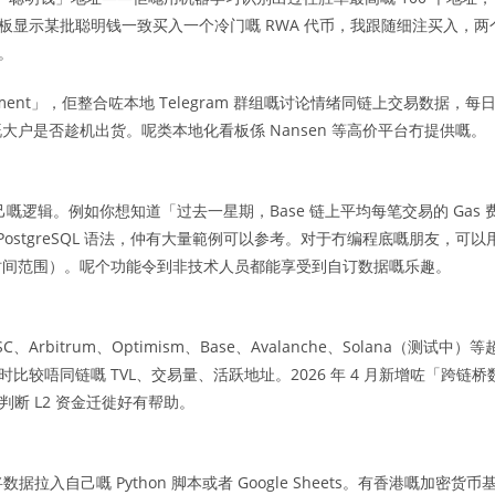
个看板显示某批聪明钱一致买入一个冷门嘅 RWA 代币，我跟随细注买入，两
。
ntiment」，佢整合咗本地 Telegram 群组嘅讨论情绪同链上交易数据，每
户是否趁机出货。呢类本地化看板係 Nansen 等高价平台冇提供嘅。
己嘅逻辑。例如你想知道「过去一星期，Base 链上平均每笔交易的 Gas 
 PostgreSQL 语法，仲有大量範例可以参考。对于冇编程底嘅朋友，可以
时间范围）。呢个功能令到非技术人员都能享受到自订数据嘅乐趣。
、Arbitrum、Optimism、Base、Avalanche、Solana（测试中）等
比较唔同链嘅 TVL、交易量、活跃地址。2026 年 4 月新增咗「跨链桥
对判断 L2 资金迁徙好有帮助。
将数据拉入自己嘅 Python 脚本或者 Google Sheets。有香港嘅加密货币