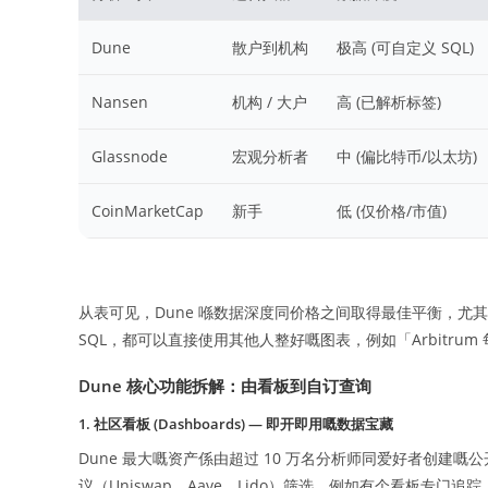
Dune
散户到机构
极高 (可自定义 SQL)
Nansen
机构 / 大户
高 (已解析标签)
Glassnode
宏观分析者
中 (偏比特币/以太坊)
CoinMarketCap
新手
低 (仅价格/市值)
从表可见，Dune 喺数据深度同价格之间取得最佳平衡，
SQL，都可以直接使用其他人整好嘅图表，例如「Arbitr
Dune 核心功能拆解：由看板到自订查询
1. 社区看板 (Dashboards) — 即开即用嘅数据宝藏
Dune 最大嘅资产係由超过 10 万名分析师同爱好者创建嘅公开看板
议（Uniswap、Aave、Lido）筛选。例如有个看板专门