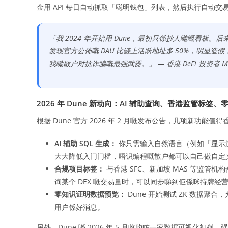
金用 API 每日自动抓取「聪明钱包」列表，然后执行自动
「我 2024 年开始用 Dune，最初只係抄人哋嘅看板。后
发现官方公佈嘅 DAU 比链上活跃地址多 50%，明显造假
我哋散户对抗诈骗嘅最强武器。」 — 香港 DeFi 投资者 M
2026 年 Dune 新动向：AI 辅助查询、香港监管标签
根据 Dune 官方 2026 年 2 月嘅发布公告，几项新功能值
AI 辅助 SQL 生成：
你只需输入自然语言（例如「显示过去 
大大降低入门门槛，唔识编程嘅散户都可以自己做自定
合规项目标签：
与香港 SFC、新加坡 MAS 等监管
询某个 DEX 嘅交易量时，可以同步睇到佢係咪持牌经
零知识证明数据预览：
Dune 开始测试 ZK 数据
用户係好消息。
另外，Dune 喺 2026 年 5 月收购咗一家数据可视化