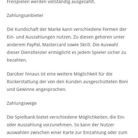
Freispielen werden vollständig ausgezahlt.
Zahlungsanbieter
Die Kundschaft der Marke kann verschiedene Formen der
Ein- und Auszahlungen nutzen. Zu diesen gehören unter
anderem PayPal, Mastercard sowie Skrill. Die Auswahl
dieser Dienstleister ermöglicht es jedem Spieler sicher zu
bezahlen.
Darüber hinaus ist eine weitere Möglichkeit für die
Rückerstattung der von den Kunden ausgeschütteten Boni
und Gewinne angesprochen.
Zahlungswege
Die Spielbank bietet verschiedene Möglichkeiten, die Ein-
oder Auszahlung vorzunehmen. So kann der Nutzer
auswählen zwischen einer Karte zur Einzahlung oder zum