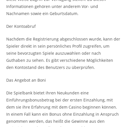
Informationen gehören unter anderem Vor- und
Nachnamen sowie ein Geburtsdatum.
Der Kontoabruf
Nachdem die Registrierung abgeschlossen wurde, kann der
Spieler direkt in sein persönliches Profil zugreifen, um
seine bevorzugten Spiele auszuwählen oder nach
Guthaben zu sehen. Es gibt verschiedene Möglichkeiten
den Kontostand des Benutzers zu überprüfen.
Das Angebot an Boni
Die Spielbank bietet ihren Neukunden eine
Einführungsbonusbetrag bei der ersten Einzahlung, mit
dem sie ihre Erfahrung mit dem Casino beginnen können.
In einem Fall kann ein Bonus ohne Einzahlung in Anspruch
genommen werden, das heißt die Gewinne aus den