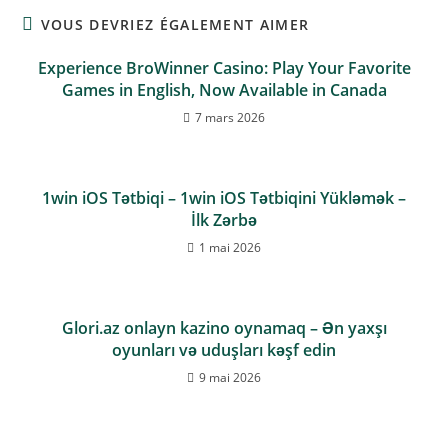
VOUS DEVRIEZ ÉGALEMENT AIMER
Experience BroWinner Casino: Play Your Favorite
Games in English, Now Available in Canada
7 mars 2026
1win iOS Tətbiqi – 1win iOS Tətbiqini Yükləmək –
İlk Zərbə
1 mai 2026
Glori.az onlayn kazino oynamaq – Ən yaxşı
oyunları və uduşları kəşf edin
9 mai 2026