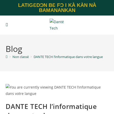
LATIGƐDƆN BƐ FƆ I KÀ KÀN NÀ
BAMANANKAN
Blog
>
Non classé
>
DANTE TECH l’informatique dans votre langue
DANTE TECH l’informatique