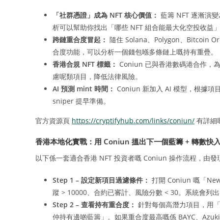
「社群憑證」成為 NFT 核心價值：
藍籌 NFT 逐漸演
析可以幫助你找出「哪些 NFT 組合能最大化空投收益
跨鏈重合度冒起：
隨住 Solana、Polygon、Bitco
合度功能，可以分析一個錢包喺多條鏈上嘅持有重疊。
香港合規 NFT 標籤：
Coniun 已與香港數碼港合作，為
慮呢類項目，降低法律風險。
AI 預測 mint 時間：
Coniun 新加入 AI 模型，根據
sniper 提早準備。
官方資源頁
https://cryptifyhub.com/links/coniun/
有詳細
香港本地化實戰：用 Coniun 搵出下一個藍籌 + 轉數快
以下係一套適合香港 NFT 投資者嘅 Coniun 操作流程，
Step 1 – 設定新項目過濾條件：
打開 Coniun 嘅「New 
蹤 > 10000、合約已審計、風險分數 < 30。系統會
Step 2 – 查看持有重合度：
針對每個高潛力項目，用「Ho
仲持有邊啲藍籌」。如果重合度最高嘅係 BAYC、Azuk