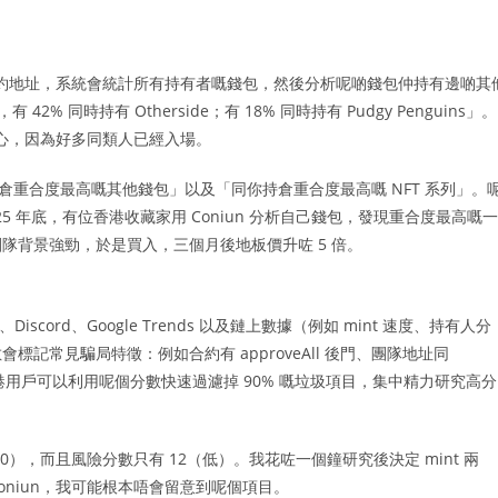
系列嘅合約地址，系統會統計所有持有者嘅錢包，然後分析呢啲錢包仲持有邊啲其
 同時持有 Otherside；有 18% 同時持有 Pudgy Penguins」。
更有信心，因為好多同類人已經入場。
持倉重合度最高嘅其他錢包」以及「同你持倉重合度最高嘅 NFT 系列」。
 年底，有位香港收藏家用 Coniun 分析自己錢包，發現重合度最高嘅一
隊背景強勁，於是買入，三個月後地板價升咗 5 倍。
、Discord、Google Trends 以及鏈上數據（例如 mint 速度、持有人分
記常見騙局特徵：例如合約有 approveAll 後門、團隊地址同
地址。香港用戶可以利用呢個分數快速過濾掉 90% 嘅垃圾項目，集中精力研究高分
滿分 100），而且風險分數只有 12（低）。我花咗一個鐘研究後決定 mint 兩
冇 Coniun，我可能根本唔會留意到呢個項目。