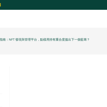
N
26 完整指南：NFT 發現與管理平台，點樣用持有重合度搵出下一個藍籌？