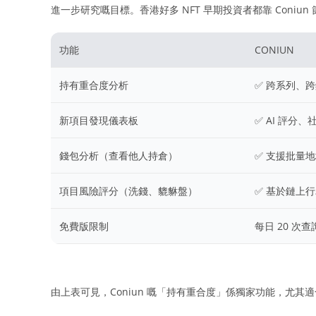
進一步研究嘅目標。香港好多 NFT 早期投資者都靠 Coniu
功能
CONIUN
持有重合度分析
✅ 跨系列、
新項目發現儀表板
✅ AI 評分
錢包分析（查看他人持倉）
✅ 支援批量
項目風險評分（洗錢、貔貅盤）
✅ 基於鏈上
免費版限制
每日 20 次查
由上表可見，Coniun 嘅「持有重合度」係獨家功能，尤其適