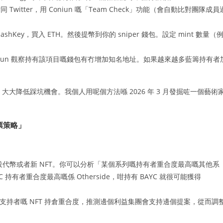
Twitter，用 Coniun 嘅「Team Check」功能（會自動比對團隊成員
shKey，買入 ETH。然後提幣到你的 sniper 錢包。設定 mint 數量（
Coniun 觀察持有該項目嘅錢包有冇增加知名地址。如果越來越多藍籌持有者
大大降低踩坑機會。我個人用呢個方法喺 2026 年 3 月發掘咗一個藝術
票策略」
空投代幣或者新 NFT。你可以分析「某個系列嘅持有者重合度最高嘅其他系
有者重合度最高嘅係 Otherside，咁持有 BAYC 就很可能獲得
提案支持者嘅 NFT 持倉重合度，推測邊個利益集團會支持邊個提案，從而調