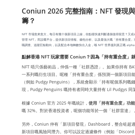
Coniun 2026 完整指南：NF
籌？
NFT 市場愈來愈大，每日有幾十個新項目上線，你點樣快速判斷邊個值得留意？又
管理 NFT」而設嘅平台，提供新項目情報、錢包分析、以及最強大嘅「持有重合度」功能。
職調查、追蹤巨鯨動向，以及配合本地轉數快出入金，喺 NFT 世界搵到真正嘅 alph
點解香港 NFT 玩家需要 Coniun？因為「持有重合度
NFT 唔只係藝術品，仲係一種「社群憑證」。如果你持有 BA
一系列嘅衍生項目。呢種「持有重合度」係預測一個新項目能否成
（例如 Pudgy Penguins），系統會顯示「持有呢個
現，Pudgy Penguins 嘅持有者同時大量持有 Lil Pu
根據 Coniun 官方 2025 年嘅統計，
使用「持有重合度」功能發
嘅 32%。對於香港投資者，呢個功能等於一個「社群雷達
另外，Coniun 仲有「新項目發現」Dashboard，整合咗超過 30
新項目嘅風險同潛力。你可以設定過濾條件（例如「Discord 成員 