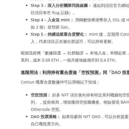
Step 3 – 深入分析團隊同路線圖：
連結到項目官方網站同 
往項目有冇 Rug 記錄）。
Step 4 – 入金並 mint：
用轉數快將港幣存入 OSL 或 Ha
如 2 個）並預留 Gas。
Step 5 – 持續追蹤重合度變化：
mint 後，定期用 
入，代表項目正在被社群認可，可以持有更耐。
呢個流程將「數據篩選 → 社群驗證 → 本地入金」串聯起來，
系列，成本 0.08 ETH，一個月後地板價升到 0.4 ETH。
進階用法：利用持有重合度做「空投預測」同「DAO 投
Coniun 嘅重合度數據仲可以用喺以下領域：
空投預測：
好多 NFT 項目會向持有特定系列嘅錢包
列」，提前佈局，增加獲得空投嘅機會。例如發現 BAYC 持
Otherside 空投。
DAO 投票策略：
如果你參與 NFT DAO，可以分析
自己嘅投票方向。