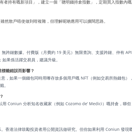
藍籌持有者持有嘅新項目」，建立一個「聰明錢持倉指數」，定期買入指數內嘅
以上。雖然散戶唔使做到咁複雜，但理解呢啲應用可以擴闊思路。
、無跨鏈數據。付費版（月費約 19 美元）無限查詢、支援跨鏈、仲有 API
；如果係活躍交易員，建議升級。
包被標籤錯誤而影響？
要注意，如果一個錢包同時用嚟存放多個用戶嘅 NFT（例如交易所熱錢包）
標籤。
嗎？
iun 分析知名收藏家（例如 Cozomo de’ Medici）嘅持倉，睇佢
幕。香港法律鼓勵投資者用公開資訊做研究。但你如果利用 Coniun 發現