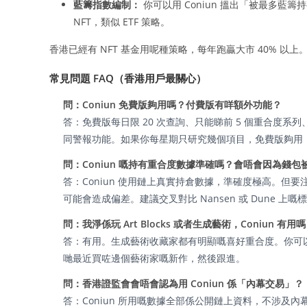
藍籌指數編制：
你可以用 Coniun 搵出「被最多
NFT，類似 ETF 策略。
香港已經有 NFT 基金用呢種策略，每年跑贏大市 40% 
常見問題 FAQ（香港用戶最關心）
問：Coniun 免費版夠用嗎？付費版有咩額外功能？
答：免費版每日限 20 次查詢、只能睇前 5 個重合度系列
同警報功能。如果你每星期只研究幾個項目，免費版夠用
問：Coniun 嘅持有重合度數據準確嗎？會唔會因為錢
答：Coniun 使用鏈上真實持倉數據，準確度極高。但
可能會造成偏差。建議交叉對比 Nansen 或 Dune 上嘅
問：我淨係玩 Art Blocks 或者生成藝術，Coniun 有用
答：有用。生成藝術收藏家都有明顯嘅喜好重合度。你可以用 Con
哋最近買咗邊個藝術家嘅新作，然後跟進。
問：香港證監會會唔會認為用 Coniun 係「內幕交易」？
答：Coniun 所用嘅數據全部係公開鏈上資料，不涉及內