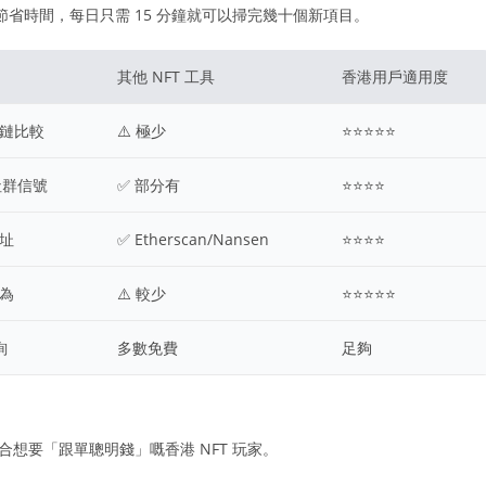
n 節省時間，每日只需 15 分鐘就可以掃完幾十個新項目。
其他 NFT 工具
香港用戶適用度
跨鏈比較
⚠️ 極少
⭐⭐⭐⭐⭐
、社群信號
✅ 部分有
⭐⭐⭐⭐
地址
✅ Etherscan/Nansen
⭐⭐⭐⭐
行為
⚠️ 較少
⭐⭐⭐⭐⭐
詢
多數免費
足夠
合想要「跟單聰明錢」嘅香港 NFT 玩家。