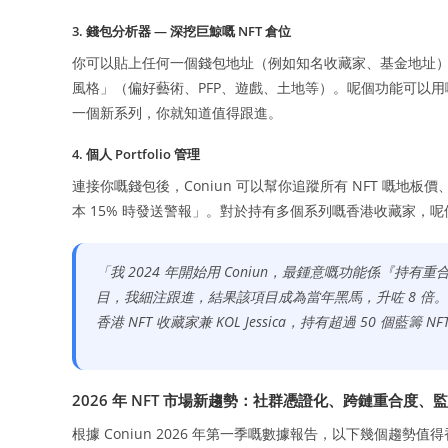
3. 錢包分析器 — 深挖巨鯨嘅 NFT 倉位
你可以貼上任何一個錢包地址（例如知名收藏家、基金地址），C
風格」（偏好藝術、PFP、遊戲、土地等）。呢個功能可以用嚟研
一個新系列，你就知道值得跟進。
4. 個人 Portfolio 管理
連接你嘅錢包後，Coniun 可以幫你追蹤所有 NFT 嘅
本 15% 時發送警報」。對於持有多個系列嘅香港收藏家，
「我 2024 年開始用 Coniun，最鍾意嘅功能係『持有
目，我細注跟進，結果該項目成為當年黑馬，升咗 8 倍。
香港 NFT 收藏家兼 KOL Jessica，持有超過 50 個藍籌 NF
2026 年 NFT 市場新趨勢：社群憑證化、跨鏈重合度、
根據 Coniun 2026 年第一季嘅數據報告，以下幾個趨勢值