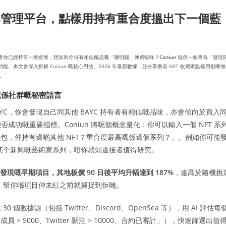
T 發現與管理平台，點樣用持有重合度搵出下一個藍
或者你已經持有一堆藍籌，想知同你持有相似藏品嘅「聰明錢」仲買咗咩？
Coniun
就係一個專為「發現
本文會深入拆解 Coniun 嘅核心用法、2026 年最新數據，並分享香港 NFT 收藏家點樣用佢嚟
a。
」就係社群嘅秘密語言
YC，你會發現自己同其他 BAYC 持有者有相似嘅品味，亦會傾向於買入
功嘅重要指標。Coniun 將呢個概念量化：你可以輸入一個 NFT 系
系列嘅錢包，仲持有邊啲其他 NFT？重合度最高嘅係邊個系列？」。例如你可能
dgys 同某个新興嘅藝術家系列，咁你就知道後者值得研究。
現嘅早期項目，其地板價 90 日後平均升幅達到 187%
，遠高於隨機挑
」，幫你喺項目仲未紅之前就捕捉到佢哋。
 個數據源（包括 Twitter、Discord、OpenSea 等），用 AI 評估每
> 5000、Twitter 關注 > 10000、合約已審計」），快速篩選出值