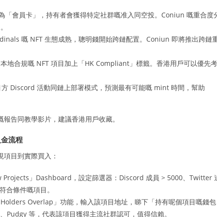
變為「會員卡」，持有者會獲得特定社群嘅准入同空投。Coniun 嘅重合度
」。
in Ordinals 嘅 NFT 生態成熟，聰明錢開始跨鏈配置。Coniun 即將推出跨鏈
本地合規嘅 NFT 項目加上「HK Compliant」標籤。香港用戶可以優先
項目方 Discord 活動同鏈上部署模式，預測最有可能嘅 mint 時間，幫助
嘅報告同教學影片，建議香港用戶收藏。
入金流程
由發現項目到實際買入：
Projects」Dashboard，設定篩選器：Discord 成員 > 5000、Twitter 
列出符合條件嘅項目。
lders Overlap」功能，輸入該項目地址，睇下「持有呢個項目嘅錢包
i、Pudgy 等，代表該項目獲得主流社群認可，值得信賴。