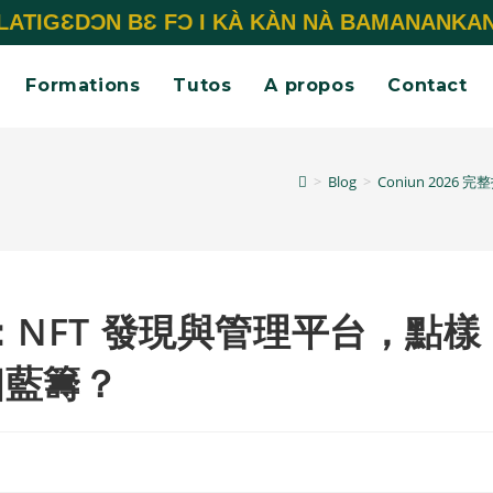
LATIGƐDƆN BƐ FƆ I KÀ KÀN NÀ BAMANANKA
Formations
Tutos
A propos
Contact
>
Blog
>
Coniun 20
指南：NFT 發現與管理平台，點樣
個藍籌？