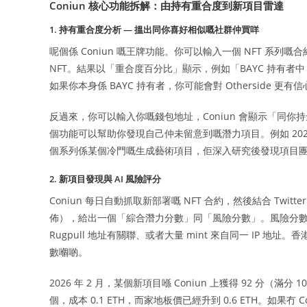
Coniun 核心功能拆解：由持有重合度到新項目雷達
1. 持有重合度分析 — 搵出同你喜好相似嘅社群仲買咩
呢個係 Coniun 嘅王牌功能。你可以輸入一個 NFT 
NFT。結果以「重合度百分比」顯示，例如「BAYC 持有者中，有 42%
如果你本身係 BAYC 持有者，你可能會對 Otherside 
反過來，你可以輸入你嘅錢包地址，Coniun 會顯示「同你
個功能可以幫助你發現自己仲未留意到嘅潛力項目。例如 2025
個系列係某個冷門嘅生成藝術項目，佢深入研究後發現項目團
2. 新項目發現與 AI 風險評分
Coniun 每日自動抓取新部署嘅 NFT 合約，然後結合 Twitter
佈），給出一個「綜合潛力分數」同「風險分數」。風險分數會標
Rugpull 地址有關聯、或者大量 mint 來自同一 IP 
數嗰啲。
2026 年 2 月，某個新項目喺 Coniun 上獲得 92 分（
個，成本 0.1 ETH，而家地板價已經升到 0.6 ETH。如果