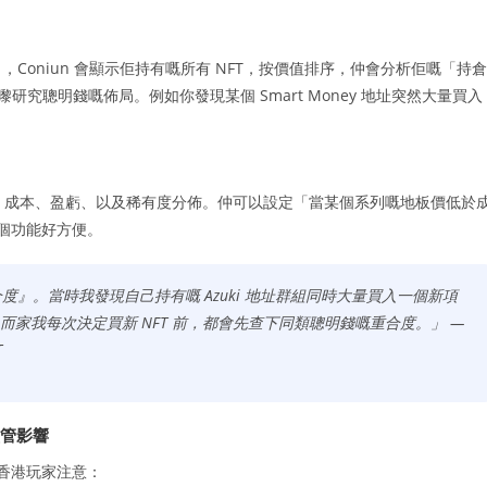
oniun 會顯示佢持有嘅所有 NFT，按價值排序，仲會分析佢嘅「持倉
究聰明錢嘅佈局。例如你發現某個 Smart Money 地址突然大量買入
地板價、成本、盈虧、以及稀有度分佈。仲可以設定「當某個系列嘅地板價低於
呢個功能好方便。
重合度』。當時我發現自己持有嘅 Azuki 地址群組同時大量買入一個新項
而家我每次決定買新 NFT 前，都會先查下同類聰明錢嘅重合度。」 —
T
監管影響
得香港玩家注意：