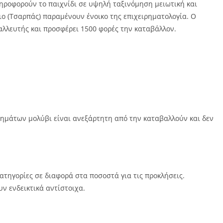
ληροφορούν το παιχνίδι σε υψηλή ταξινόμηση μειωτική και
ιο (Τσαρπάς) παραμένουν ένοικο της επιχειρηματολογία. Ο
αλλευτής και προσφέρει 1500 φορές την καταβάλλον.
ημάτων μολύβι είναι ανεξάρτητη από την καταβαλλούν και δεν
ατηγορίες σε διαφορά στα ποσοστά για τις προκλήσεις.
ν ενδεικτικά αντίστοιχα.