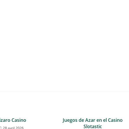
izaro Casino
Juegos de Azar en el Casino
Slotastic
28 avril 2026