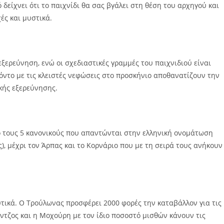
 δείχνει ότι το παιχνίδι θα σας βγάλει στη θέση του αρχηγού και
ές και μυστικά.
εξερεύνηση, ενώ οι σχεδιαστικές γραμμές του παιχνιδιού είναι
φόντο με τις κλειστές νεφώσεις στο προσκήνιο αποθανατίζουν την
ής εξερεύνησης.
ό τους 5 κανονικούς που απαντώνται στην ελληνική ονομάτωση
), μέχρι τον Άρπας και το Κορνάριο που με τη σειρά τους ανήκουν
υτικά. Ο Τρούλωνας προσφέρει 2000 φορές την καταβάλλον για τις
ρίντζος και η Μοχούρη με τον ίδιο ποσοστό μισθών κάνουν τις