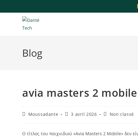
Blog
avia masters 2 mobile
Moussadante
3 avril 2026
Non classé
Ο τίτλος του παιχνιδιού «Avia Masters 2 Mobile» δεν 