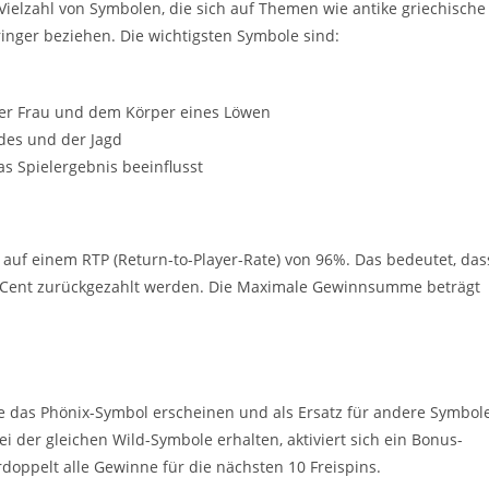
ielzahl von Symbolen, die sich auf Themen wie antike griechische
inger beziehen. Die wichtigsten Symbole sind:
ner Frau und dem Körper eines Löwen
ndes und der Jagd
s Spielergebnis beeinflusst
 auf einem RTP (Return-to-Player-Rate) von 96%. Das bedeutet, das
96 Cent zurückgezahlt werden. Die Maximale Gewinnsumme beträgt
ie das Phönix-Symbol erscheinen und als Ersatz für andere Symbol
 der gleichen Wild-Symbole erhalten, aktiviert sich ein Bonus-
rdoppelt alle Gewinne für die nächsten 10 Freispins.