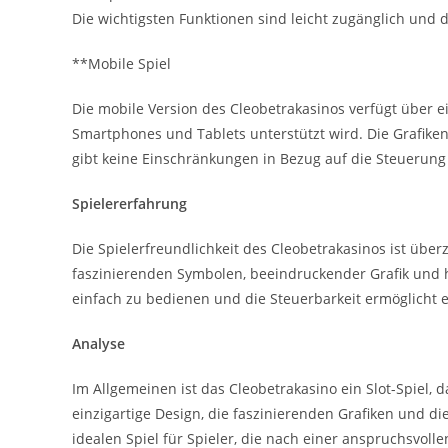
Die wichtigsten Funktionen sind leicht zugänglich und d
**Mobile Spiel
Die mobile Version des Cleobetrakasinos verfügt über ei
Smartphones und Tablets unterstützt wird. Die Grafike
gibt keine Einschränkungen in Bezug auf die Steuerung
Spielererfahrung
Die Spielerfreundlichkeit des Cleobetrakasinos ist über
faszinierenden Symbolen, beeindruckender Grafik und
einfach zu bedienen und die Steuerbarkeit ermöglicht e
Analyse
Im Allgemeinen ist das Cleobetrakasino ein Slot-Spiel, 
einzigartige Design, die faszinierenden Grafiken un
idealen Spiel für Spieler, die nach einer anspruchsvol