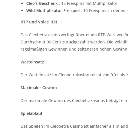
Cleo’s Geschenk
: 15 Freispins mit Multiplikator
Wild-Multiplikator-Freispiel
: 10 Freispins, in dene
RTP und Volatilität
Das Cleobetrakasino verfügt über einen RTP-Wert von 96
Durchschnitt 96 Cent zurückgezahlt werden. Die Volatili
regelmäßigen Gewinnen und selteneren hohen Gewinn
Wetteinsatz
Der Wetteinsatz im Cleobetrakasino reicht von 0,01 bis 
Maximaler Gewinn
Der maximale Gewinn des Cleobetrakasinos beträgt ein 
Spielablauf
Das Spielen im Cleobetra Casino ist einfacher als in and