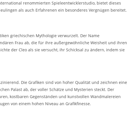
ternational renommierten Spieleentwicklerstudio, bietet dieses
l Neulingen als auch Erfahrenen ein besonderes Vergnügen bereitet.
antiken griechischen Mythologie verwurzelt. Der Name
endären Frau ab, die für ihre außergewöhnliche Weisheit und ihren
chte der Cleo als sie versucht, ihr Schicksal zu ändern, indem sie
szinierend. Die Grafiken sind von hoher Qualität und zeichnen eine
en Palast ab, der voller Schätze und Mysterien steckt. Der
lpturen, kostbaren Gegenständen und kunstvollen Wandmalereien
zeugen von einem hohen Niveau an Grafikfinesse.