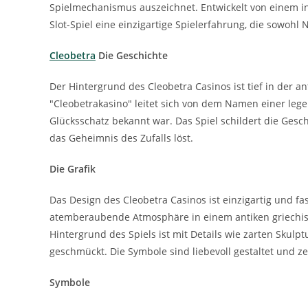
Spielmechanismus auszeichnet. Entwickelt von einem in
Slot-Spiel eine einzigartige Spielerfahrung, die sowoh
Cleobetra
Die Geschichte
Der Hintergrund des Cleobetra Casinos ist tief in der 
"Cleobetrakasino" leitet sich von dem Namen einer leg
Glücksschatz bekannt war. Das Spiel schildert die Geschi
das Geheimnis des Zufalls löst.
Die Grafik
Das Design des Cleobetra Casinos ist einzigartig und fa
atemberaubende Atmosphäre in einem antiken griechisch
Hintergrund des Spiels ist mit Details wie zarten Sku
geschmückt. Die Symbole sind liebevoll gestaltet und 
Symbole