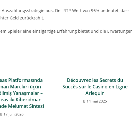
re Auszahlungsstrategie aus. Der RTP-Wert von 96% bedeutet, dass
hter Geld zurückzahlt.
edem Spieler eine einzigartige Erfahrung bietet und die Erwartunge
eas Platformasında
Découvrez les Secrets du
man Mərcləri üçün
Succès sur le Casino en Ligne
dilmiş Yanaşmalar –
Arlequin
eas ilə Kiberidman
14 mai 2025
ndə Məlumat Sintezi
17 juin 2026