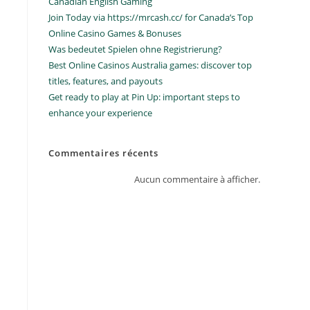
Canadian English Gaming
Join Today via https://mrcash.cc/ for Canada’s Top
Online Casino Games & Bonuses
Was bedeutet Spielen ohne Registrierung?
Best Online Casinos Australia games: discover top
titles, features, and payouts
Get ready to play at Pin Up: important steps to
enhance your experience
Commentaires récents
Aucun commentaire à afficher.