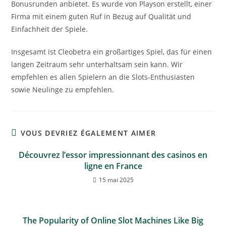
Bonusrunden anbietet. Es wurde von Playson erstellt, einer
Firma mit einem guten Ruf in Bezug auf Qualität und
Einfachheit der Spiele.
Insgesamt ist Cleobetra ein großartiges Spiel, das für einen
langen Zeitraum sehr unterhaltsam sein kann. Wir
empfehlen es allen Spielern an die Slots-Enthusiasten
sowie Neulinge zu empfehlen.
VOUS DEVRIEZ ÉGALEMENT AIMER
Découvrez l’essor impressionnant des casinos en
ligne en France
15 mai 2025
The Popularity of Online Slot Machines Like Big