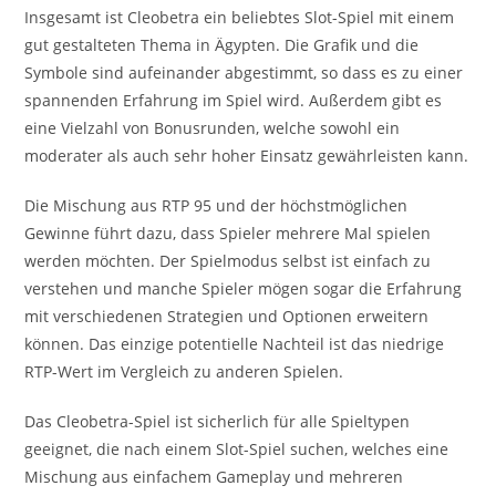
Insgesamt ist Cleobetra ein beliebtes Slot-Spiel mit einem
gut gestalteten Thema in Ägypten. Die Grafik und die
Symbole sind aufeinander abgestimmt, so dass es zu einer
spannenden Erfahrung im Spiel wird. Außerdem gibt es
eine Vielzahl von Bonusrunden, welche sowohl ein
moderater als auch sehr hoher Einsatz gewährleisten kann.
Die Mischung aus RTP 95 und der höchstmöglichen
Gewinne führt dazu, dass Spieler mehrere Mal spielen
werden möchten. Der Spielmodus selbst ist einfach zu
verstehen und manche Spieler mögen sogar die Erfahrung
mit verschiedenen Strategien und Optionen erweitern
können. Das einzige potentielle Nachteil ist das niedrige
RTP-Wert im Vergleich zu anderen Spielen.
Das Cleobetra-Spiel ist sicherlich für alle Spieltypen
geeignet, die nach einem Slot-Spiel suchen, welches eine
Mischung aus einfachem Gameplay und mehreren