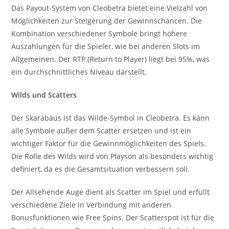
Das Payout-System von Cleobetra bietet eine Vielzahl von
Möglichkeiten zur Steigerung der Gewinnschancen. Die
Kombination verschiedener Symbole bringt höhere
Auszahlungen für die Spieler, wie bei anderen Slots im
Allgemeinen. Der RTP (Return to Player) liegt bei 95%, was
ein durchschnittliches Niveau darstellt.
Wilds und Scatters
Der Skarabäus ist das Wilde-Symbol in Cleobetra. Es kann
alle Symbole außer dem Scatter ersetzen und ist ein
wichtiger Faktor für die Gewinnmöglichkeiten des Spiels.
Die Rolle des Wilds wird von Playson als besonders wichtig
definiert, da es die Gesamtsituation verbessern soll.
Der Allsehende Auge dient als Scatter im Spiel und erfüllt
verschiedene Ziele in Verbindung mit anderen
Bonusfunktionen wie Free Spins. Der Scatterspot ist für die