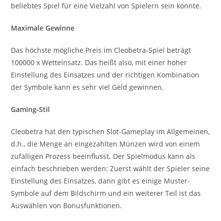
beliebtes Spiel für eine Vielzahl von Spielern sein könnte.
Maximale Gewinne
Das höchste mögliche Preis im Cleobetra-Spiel beträgt
100000 x Wetteinsatz. Das heißt also, mit einer hoher
Einstellung des Einsatzes und der richtigen Kombination
der Symbole kann es sehr viel Geld gewinnen.
Gaming-Stil
Cleobetra hat den typischen Slot-Gameplay im Allgemeinen,
d.h., die Menge an eingezahlten Münzen wird von einem
zufälligen Prozess beeinflusst. Der Spielmodus kann als
einfach beschrieben werden: Zuerst wählt der Spieler seine
Einstellung des Einsatzes, dann gibt es einige Muster-
Symbole auf dem Bildschirm und ein weiterer Teil ist das
Auswählen von Bonusfunktionen.