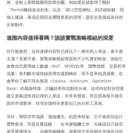
例，並附上實際截圖與防禦步驟。例如最近就新增了關於
「Permit離線簽名釣魚」以及「假L2空投網站」的詳細拆解。我
個人建議，養成定期回去瀏覽更新的習慣，讓安全意識成為你的
反射動作。
進階內容值得看嗎？談談實戰策略模組的深度
你可能會想：這些基礎內容對已經玩了一兩年的人來說，會不會
太淺？其實不會。實戰策略模組裡面有不少扎實的框架，例如它
會教你怎麼用鏈上數據（NVT、MVRV比率、囤幣指標、交易所淨
流量）來判斷市場情緒與潛在週期轉折，而不是單純憑感覺。也
會帶你了解不同生態系（Solana、Arbitrum、Optimism、
Base）的風險特徵、詐騙頻率與流動性分佈。這些內容對於想要
建立更嚴謹投資紀律的人來說，非常有價值。而且因為每月補充
新的市場案例，你等於隨時在更新自己的分析工具箱。
另外，學院非常強調「風險優先」的思考框架。它不會跟你說什
麼幣會漲，而是反覆提醒：「在考慮報酬之前，先確認自己能否
承受最壞情況。」這種思維轉變，我覺得才是長期在市場存活的