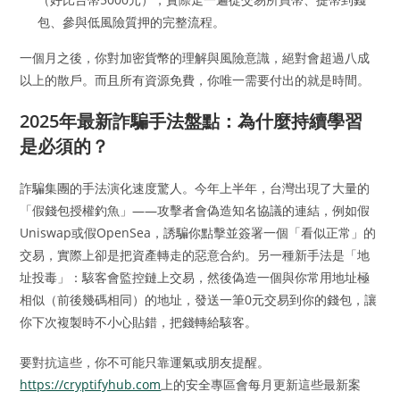
包、參與低風險質押的完整流程。
一個月之後，你對加密貨幣的理解與風險意識，絕對會超過八成
以上的散戶。而且所有資源免費，你唯一需要付出的就是時間。
2025年最新詐騙手法盤點：為什麼持續學習
是必須的？
詐騙集團的手法演化速度驚人。今年上半年，台灣出現了大量的
「假錢包授權釣魚」——攻擊者會偽造知名協議的連結，例如假
Uniswap或假OpenSea，誘騙你點擊並簽署一個「看似正常」的
交易，實際上卻是把資產轉走的惡意合約。另一種新手法是「地
址投毒」：駭客會監控鏈上交易，然後偽造一個與你常用地址極
相似（前後幾碼相同）的地址，發送一筆0元交易到你的錢包，讓
你下次複製時不小心貼錯，把錢轉給駭客。
要對抗這些，你不可能只靠運氣或朋友提醒。
https://cryptifyhub.com
上的安全專區會每月更新這些最新案