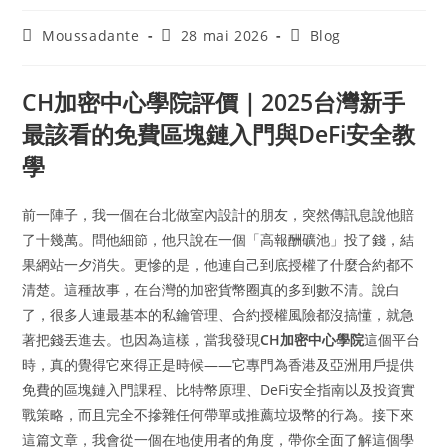
Moussadante
28 mai 2026
Blog
CH加密中心學院評價｜2025台灣新手
最該看的免費區塊鏈入門與DeFi安全教
學
前一陣子，我一個在台北做室內設計的朋友，突然傳訊息說他賠
了十幾萬。問他細節，他只說在一個「高報酬礦池」投了錢，結
果網站一夕消失。更慘的是，他連自己到底授權了什麼合約都不
清楚。這種故事，在台灣的加密貨幣圈真的多到數不清。說白
了，很多人連最基本的私鑰管理、合約授權風險都沒搞懂，就急
著把錢丟進去。也因為這樣，當我發現
CH加密中心學院
這個平台
時，真的覺得它來得正是時候——它專門為香港及亞洲用戶提供
免費的區塊鏈入門課程、比特幣原理、DeFi安全指南以及投資實
戰策略，而且完全不摻雜任何帶單或推薦垃圾幣的行為。接下來
這篇文章，我會從一個在地使用者的角度，帶你全面了解這個學