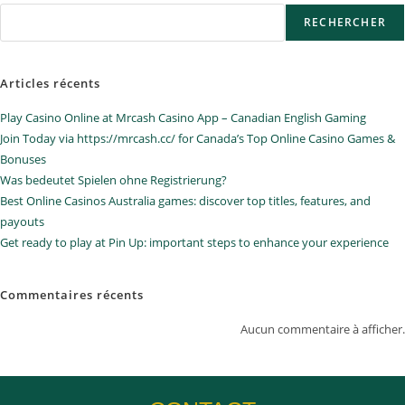
RECHERCHER
Articles récents
Play Casino Online at Mrcash Casino App – Canadian English Gaming
Join Today via https://mrcash.cc/ for Canada’s Top Online Casino Games &
Bonuses
Was bedeutet Spielen ohne Registrierung?
Best Online Casinos Australia games: discover top titles, features, and
payouts
Get ready to play at Pin Up: important steps to enhance your experience
Commentaires récents
Aucun commentaire à afficher.