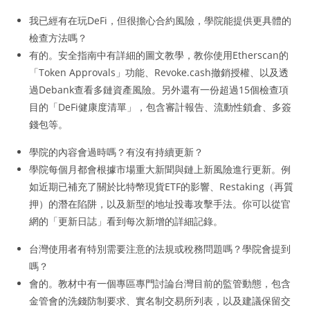
我已經有在玩DeFi，但很擔心合約風險，學院能提供更具體的
檢查方法嗎？
有的。安全指南中有詳細的圖文教學，教你使用Etherscan的
「Token Approvals」功能、Revoke.cash撤銷授權、以及透
過Debank查看多鏈資產風險。另外還有一份超過15個檢查項
目的「DeFi健康度清單」，包含審計報告、流動性鎖倉、多簽
錢包等。
學院的內容會過時嗎？有沒有持續更新？
學院每個月都會根據市場重大新聞與鏈上新風險進行更新。例
如近期已補充了關於比特幣現貨ETF的影響、Restaking（再質
押）的潛在陷阱，以及新型的地址投毒攻擊手法。你可以從官
網的「更新日誌」看到每次新增的詳細記錄。
台灣使用者有特別需要注意的法規或稅務問題嗎？學院會提到
嗎？
會的。教材中有一個專區專門討論台灣目前的監管動態，包含
金管會的洗錢防制要求、實名制交易所列表，以及建議保留交