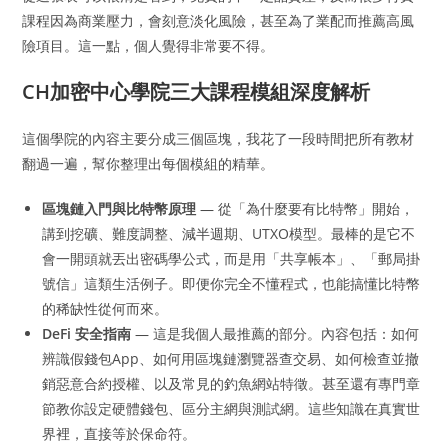
課程因為商業壓力，會刻意淡化風險，甚至為了業配而推薦高風
險項目。這一點，個人覺得非常要不得。
CH加密中心學院三大課程模組深度解析
這個學院的內容主要分成三個區塊，我花了一段時間把所有教材
翻過一遍，幫你整理出每個模組的精華。
區塊鏈入門與比特幣原理
— 從「為什麼要有比特幣」開始，
講到挖礦、難度調整、減半週期、UTXO模型。最棒的是它不
會一開頭就丟出密碼學公式，而是用「共享帳本」、「郵局掛
號信」這類生活例子。即便你完全不懂程式，也能搞懂比特幣
的稀缺性從何而來。
DeFi 安全指南
— 這是我個人最推薦的部分。內容包括：如何
辨識假錢包App、如何用區塊鏈瀏覽器查交易、如何檢查並撤
銷惡意合約授權、以及常見的釣魚網站特徵。甚至還有專門章
節教你設定硬體錢包、區分主網與測試網。這些知識在真實世
界裡，直接等於保命符。