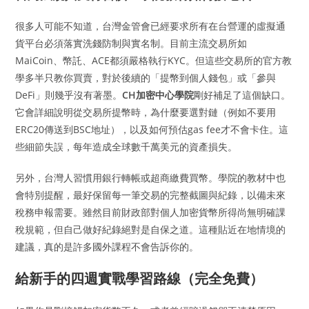
很多人可能不知道，台灣金管會已經要求所有在台營運的虛擬通
貨平台必須落實洗錢防制與實名制。目前主流交易所如
MaiCoin、幣託、ACE都須嚴格執行KYC。但這些交易所的官方教
學多半只教你買賣，對於後續的「提幣到個人錢包」或「參與
DeFi」則幾乎沒有著墨。
CH加密中心學院
剛好補足了這個缺口。
它會詳細說明從交易所提幣時，為什麼要選對鏈（例如不要用
ERC20傳送到BSC地址），以及如何預估gas fee才不會卡住。這
些細節失誤，每年造成全球數千萬美元的資產損失。
另外，台灣人習慣用銀行轉帳或超商繳費買幣。學院的教材中也
會特別提醒，最好保留每一筆交易的完整截圖與紀錄，以備未來
稅務申報需要。雖然目前財政部對個人加密貨幣所得尚無明確課
稅規範，但自己做好紀錄絕對是自保之道。這種貼近在地情境的
建議，真的是許多國外課程不會告訴你的。
給新手的四週實戰學習路線（完全免費）