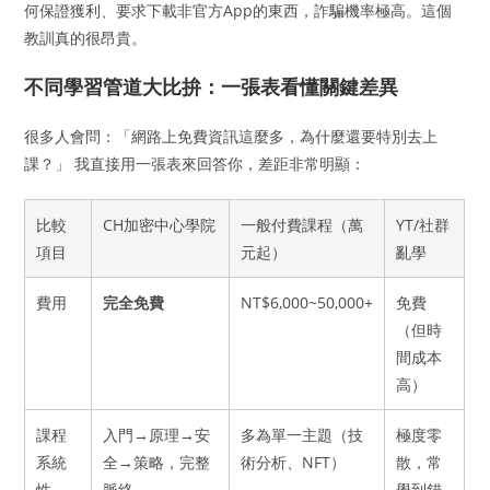
何保證獲利、要求下載非官方App的東西，詐騙機率極高。這個
教訓真的很昂貴。
不同學習管道大比拚：一張表看懂關鍵差異
很多人會問：「網路上免費資訊這麼多，為什麼還要特別去上
課？」 我直接用一張表來回答你，差距非常明顯：
比較
CH加密中心學院
一般付費課程（萬
YT/社群
項目
元起）
亂學
費用
完全免費
NT$6,000~50,000+
免費
（但時
間成本
高）
課程
入門→原理→安
多為單一主題（技
極度零
系統
全→策略，完整
術分析、NFT）
散，常
性
脈絡
學到錯