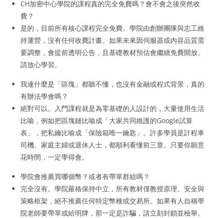
CH加密中心學院的課程真的完全免費嗎？會不會之後突然收
費？
是的，目前所有核心課程完全免費。學院由創辦團隊與志工維
持運營，沒有任何收費計畫。如果未來因伺服器或內容品質需
要調整，會提前透明公告，且基礎教材預估會繼續免費開放。
請放心學習。
我連什麼是「區塊」都聽不懂，也沒有金融或程式背景，真的
有辦法學會嗎？
絕對可以。入門課程就是為零基礎的人設計的，大量使用生活
比喻，例如把區塊鏈比喻成「大家共同維護的Google試算
表」，把私鑰比喻成「保險箱唯一鑰匙」。許多學員是計程車
司機、家庭主婦或退休人士，都順利看懂前三章。只要你願意
花時間，一定學得會。
學院會推薦買哪個幣？或者有帶單群組嗎？
完全沒有。學院嚴格保持中立，所有教材僅教授原理、安全與
策略框架，絕不推薦任何特定幣種或交易所。如果有人自稱學
院老師要帶單或給明牌，那一定是詐騙，請立刻封鎖並檢舉。