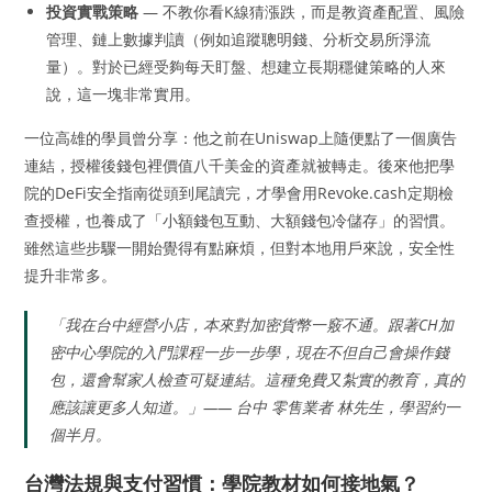
投資實戰策略
— 不教你看K線猜漲跌，而是教資產配置、風險
管理、鏈上數據判讀（例如追蹤聰明錢、分析交易所淨流
量）。對於已經受夠每天盯盤、想建立長期穩健策略的人來
說，這一塊非常實用。
一位高雄的學員曾分享：他之前在Uniswap上隨便點了一個廣告
連結，授權後錢包裡價值八千美金的資產就被轉走。後來他把學
院的DeFi安全指南從頭到尾讀完，才學會用Revoke.cash定期檢
查授權，也養成了「小額錢包互動、大額錢包冷儲存」的習慣。
雖然這些步驟一開始覺得有點麻煩，但對本地用戶來說，安全性
提升非常多。
「我在台中經營小店，本來對加密貨幣一竅不通。跟著CH加
密中心學院的入門課程一步一步學，現在不但自己會操作錢
包，還會幫家人檢查可疑連結。這種免費又紮實的教育，真的
應該讓更多人知道。」—— 台中 零售業者 林先生，學習約一
個半月。
台灣法規與支付習慣：學院教材如何接地氣？