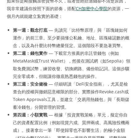
如果你是剛接觸加密貨幣不久，或者曾經賠過錢卻不清楚原因，
我非常建議你按照下面的節奏，搭配
CH加密中心學院
的資源，一
個月內就能建立紮實的基礎：
第一週：觀念打底
— 先讀完「比特幣原理」與「區塊鏈如何
運作」的前三章。至少要搞懂公私鑰、地址、區塊確認數的概
念，以及為什麼比特幣總量恆定。這個階段不要急著買幣。
第二週：錢包實作
— 下載官方推薦的非託管錢包（例如
MetaMask或Trust Wallet），然後在測試網（如Sepolia）領
取免費測試幣，練習收發、切換網路、備份助記詞。這個步驟
完全零成本，但能讓你徹底熟悉錢包的操作。
第三週：安全健檢
— 仔細研讀「DeFi安全指南」，尤其是檢
查合約授權與撤銷惡意權限的部分。實際操作Revoke.cash或
Token Approvals工具，並建立「交易用熱錢包」與「長期儲
蓄冷錢包」分開管理的習慣。
第四週：小額實戰
— 根據「投資實戰策略」單元，擬定你自
己的資產配置比例（例如現貨六成、質押兩成、高風險投機兩
成）。接著拿出一筆「即使歸零也不影響生活」的極小金額
（好比台幣5000元），實際走一遍從交易所買幣、提幣到錢