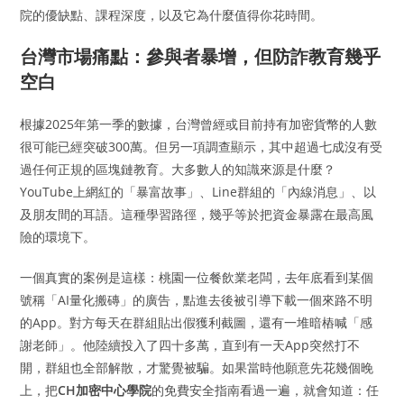
院的優缺點、課程深度，以及它為什麼值得你花時間。
台灣市場痛點：參與者暴增，但防詐教育幾乎
空白
根據2025年第一季的數據，台灣曾經或目前持有加密貨幣的人數
很可能已經突破300萬。但另一項調查顯示，其中超過七成沒有受
過任何正規的區塊鏈教育。大多數人的知識來源是什麼？
YouTube上網紅的「暴富故事」、Line群組的「內線消息」、以
及朋友間的耳語。這種學習路徑，幾乎等於把資金暴露在最高風
險的環境下。
一個真實的案例是這樣：桃園一位餐飲業老闆，去年底看到某個
號稱「AI量化搬磚」的廣告，點進去後被引導下載一個來路不明
的App。對方每天在群組貼出假獲利截圖，還有一堆暗樁喊「感
謝老師」。他陸續投入了四十多萬，直到有一天App突然打不
開，群組也全部解散，才驚覺被騙。如果當時他願意先花幾個晚
上，把
CH加密中心學院
的免費安全指南看過一遍，就會知道：任