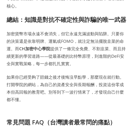
核心。
總結：知識是對抗不確定性與詐騙的唯一武器
加密貨幣市場永遠不會消失，但它永遠充滿波動與陷阱。只要你
的決策還是依靠明牌、運氣或FOMO，就注定無法擺脫韭菜的命
運。而
CH加密中心學院
提供了一條完全免費、不割韭菜、而且持
續更新的學習道路——從最基礎的比特幣原理，到進階的DeFi安
全與實戰策略，每一步都扎扎實實。
如果你已經受夠了賠錢之後才後悔沒早點學，那麼現在就行動。
打開學院的網站，為自己的資產安全與長期報酬，投資這份零成
本但高回報的教育吧。別等到下一波行情來了，才發現自己什麼
都不懂。
常見問題 FAQ（台灣讀者最常問的痛點）