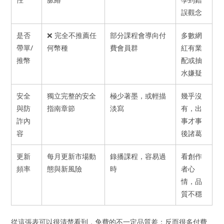
誤觀念
是否
❌ 完全不推薦任
部分課程會導向付
多數網
帶單/
何幣種
費會員群
紅有業
推幣
配或抽
水嫌疑
安全
獨立完整的安全
極少著墨，或輕描
幾乎沒
與防
指南章節
淡寫
有，出
詐內
事才事
容
後諸葛
更新
每月更新市場動
錄播課程，容易過
看創作
頻率
態與新風險
時
者心
情，品
質不穩
從這張表可以很清楚看到，免費的不一定品質差；反而很多付費