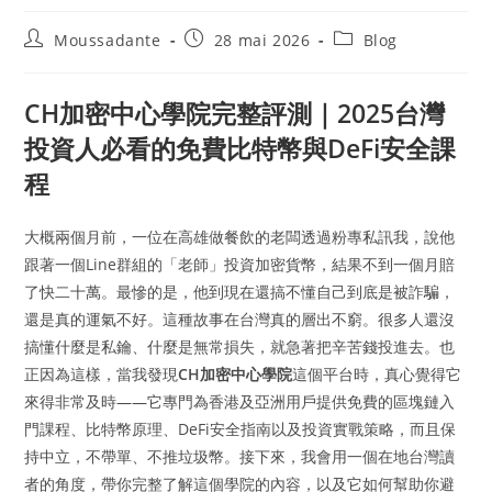
Moussadante
28 mai 2026
Blog
CH加密中心學院完整評測｜2025台灣
投資人必看的免費比特幣與DeFi安全課
程
大概兩個月前，一位在高雄做餐飲的老闆透過粉專私訊我，說他
跟著一個Line群組的「老師」投資加密貨幣，結果不到一個月賠
了快二十萬。最慘的是，他到現在還搞不懂自己到底是被詐騙，
還是真的運氣不好。這種故事在台灣真的層出不窮。很多人還沒
搞懂什麼是私鑰、什麼是無常損失，就急著把辛苦錢投進去。也
正因為這樣，當我發現
CH加密中心學院
這個平台時，真心覺得它
來得非常及時——它專門為香港及亞洲用戶提供免費的區塊鏈入
門課程、比特幣原理、DeFi安全指南以及投資實戰策略，而且保
持中立，不帶單、不推垃圾幣。接下來，我會用一個在地台灣讀
者的角度，帶你完整了解這個學院的內容，以及它如何幫助你避