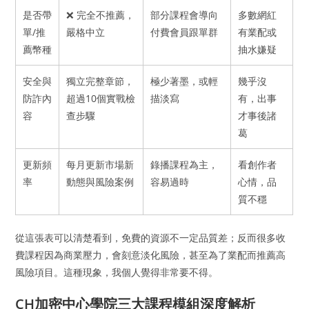
是否帶
❌ 完全不推薦，
部分課程會導向
多數網紅
單/推
嚴格中立
付費會員跟單群
有業配或
薦幣種
抽水嫌疑
安全與
獨立完整章節，
極少著墨，或輕
幾乎沒
防詐內
超過10個實戰檢
描淡寫
有，出事
容
查步驟
才事後諸
葛
更新頻
每月更新市場新
錄播課程為主，
看創作者
率
動態與風險案例
容易過時
心情，品
質不穩
從這張表可以清楚看到，免費的資源不一定品質差；反而很多收
費課程因為商業壓力，會刻意淡化風險，甚至為了業配而推薦高
風險項目。這種現象，我個人覺得非常要不得。
CH加密中心學院三大課程模組深度解析