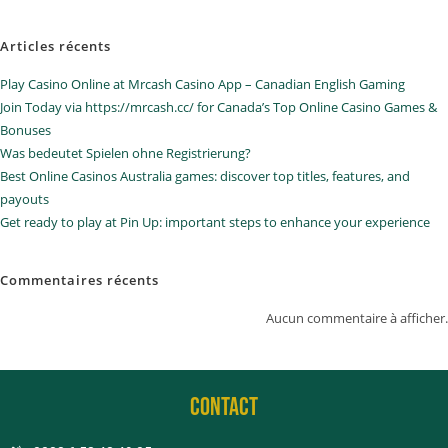
Articles récents
Play Casino Online at Mrcash Casino App – Canadian English Gaming
Join Today via https://mrcash.cc/ for Canada’s Top Online Casino Games &
Bonuses
Was bedeutet Spielen ohne Registrierung?
Best Online Casinos Australia games: discover top titles, features, and
payouts
Get ready to play at Pin Up: important steps to enhance your experience
Commentaires récents
Aucun commentaire à afficher.
CONTACT