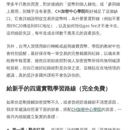
學多半只教你買賣，對於後續的「提幣到個人錢包」或「參與鏈
上應用」則幾乎沒有著墨。
CH加密中心學院
剛好補足了這個缺
口。它會詳細說明從交易所提幣時，為什麼要選對鏈（例如不要
用ERC20傳送到BSC地址），以及如何預估gas fee才不會卡住。
這些細節失誤，每年造成全球數千萬美元的資產損失。
另外，台灣人習慣用銀行轉帳或超商繳費買幣。學院的教材中也
會特別提醒，最好保存每一筆交易的完整截圖與紀錄，以備未來
稅務申報需要。雖然目前財政部對個人加密貨幣所得尚無明確課
稅規範，但自己做好紀錄絕對是自保之道。這種貼近在地情境的
建議，真的是許多國外課程不會告訴你的。
給新手的四週實戰學習路線（完全免費）
如果你是剛接觸加密貨幣不久，或者曾經賠過錢卻不清楚原因，
我非常建議你照著下面的節奏，搭配
CH加密中心學院
的資源，一
個月內就能建立紮實的基礎：
第一週：觀念打底
— 先讀完「比特幣原理」與「區塊鏈是如