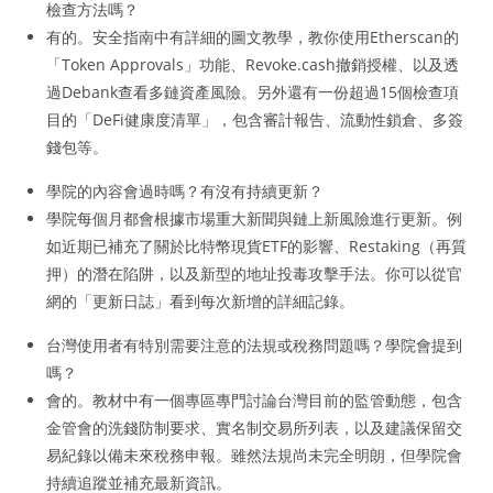
檢查方法嗎？
有的。安全指南中有詳細的圖文教學，教你使用Etherscan的
「Token Approvals」功能、Revoke.cash撤銷授權、以及透
過Debank查看多鏈資產風險。另外還有一份超過15個檢查項
目的「DeFi健康度清單」，包含審計報告、流動性鎖倉、多簽
錢包等。
學院的內容會過時嗎？有沒有持續更新？
學院每個月都會根據市場重大新聞與鏈上新風險進行更新。例
如近期已補充了關於比特幣現貨ETF的影響、Restaking（再質
押）的潛在陷阱，以及新型的地址投毒攻擊手法。你可以從官
網的「更新日誌」看到每次新增的詳細記錄。
台灣使用者有特別需要注意的法規或稅務問題嗎？學院會提到
嗎？
會的。教材中有一個專區專門討論台灣目前的監管動態，包含
金管會的洗錢防制要求、實名制交易所列表，以及建議保留交
易紀錄以備未來稅務申報。雖然法規尚未完全明朗，但學院會
持續追蹤並補充最新資訊。