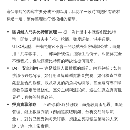
這個學院的內容主要分成三個區塊，我花了一段時間把所有教材
翻過一遍，幫你整理出每個模組的精華。
區塊鏈入門與比特幣原理
— 從「為什麼中本聰要創造比特
幣」開始，講解去中心化、挖礦、難度調整、減半週期、
UTXO模型。最棒的是它不會一開頭就丟出密碼學公式，而是
用「共享帳本」、「郵局掛號信」這類生活例子。即便你完全
不懂程式，也能搞懂比特幣的稀缺性從何而來。
DeFi 安全指南
— 這是我個人最推薦的部分。內容包括：如何
辨識假錢包App、如何用區塊鏈瀏覽器查交易、如何檢查並撤
銷惡意合約授權、以及常見的釣魚網站特徵。甚至還有專門章
節教你設定硬體錢包、區分主網與測試網。這些知識在真實世
界裡，直接等於保命符。
投資實戰策略
— 不教你看K線猜漲跌，而是教資產配置、風險
管理、鏈上數據判讀（例如追蹤聰明錢、分析交易所淨流
量）。對於已經受夠每天盯盤、想建立長期穩健策略的人來
說，這一塊非常實用。