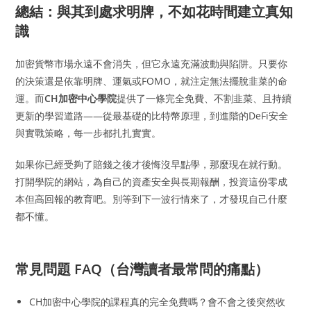
總結：與其到處求明牌，不如花時間建立真知
識
加密貨幣市場永遠不會消失，但它永遠充滿波動與陷阱。只要你
的決策還是依靠明牌、運氣或FOMO，就注定無法擺脫韭菜的命
運。而
CH加密中心學院
提供了一條完全免費、不割韭菜、且持續
更新的學習道路——從最基礎的比特幣原理，到進階的DeFi安全
與實戰策略，每一步都扎扎實實。
如果你已經受夠了賠錢之後才後悔沒早點學，那麼現在就行動。
打開學院的網站，為自己的資產安全與長期報酬，投資這份零成
本但高回報的教育吧。別等到下一波行情來了，才發現自己什麼
都不懂。
常見問題 FAQ（台灣讀者最常問的痛點）
CH加密中心學院的課程真的完全免費嗎？會不會之後突然收