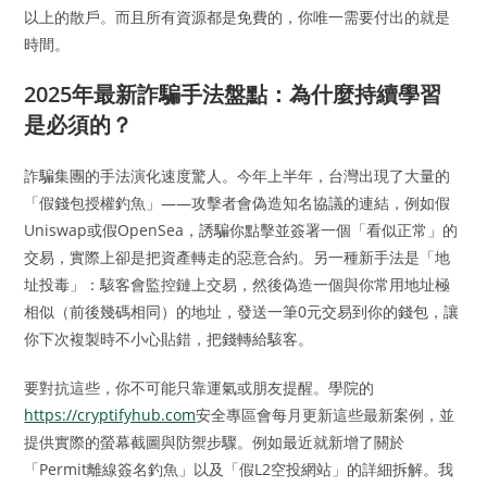
以上的散戶。而且所有資源都是免費的，你唯一需要付出的就是
時間。
2025年最新詐騙手法盤點：為什麼持續學習
是必須的？
詐騙集團的手法演化速度驚人。今年上半年，台灣出現了大量的
「假錢包授權釣魚」——攻擊者會偽造知名協議的連結，例如假
Uniswap或假OpenSea，誘騙你點擊並簽署一個「看似正常」的
交易，實際上卻是把資產轉走的惡意合約。另一種新手法是「地
址投毒」：駭客會監控鏈上交易，然後偽造一個與你常用地址極
相似（前後幾碼相同）的地址，發送一筆0元交易到你的錢包，讓
你下次複製時不小心貼錯，把錢轉給駭客。
要對抗這些，你不可能只靠運氣或朋友提醒。學院的
https://cryptifyhub.com
安全專區會每月更新這些最新案例，並
提供實際的螢幕截圖與防禦步驟。例如最近就新增了關於
「Permit離線簽名釣魚」以及「假L2空投網站」的詳細拆解。我