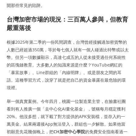
開那些常見的陷阱。
台灣加密市場的現況：三百萬人參與，但教育
嚴重落後
根據2025年第二季的一份民間調查，台灣曾經接觸過加密貨幣的
人數已經超過350萬，等於每七個人就有一個人碰過比特幣或以太
幣。但另一項數據顯示，高達七成五的人從未接受過任何系統性
的區塊鏈教育。大多數人的知識來源是什麼？YouTube網紅的
「暴富故事」、Line群組的「內線明牌」、或是朋友之間的耳
語。這種學習方式，說穿了就是把自己的資金暴露在最危險的環
境裡。
舉一個真實案例。今年四月，桃園一位製造業主管，在臉書社團
看到有人推廣一個「去中心化AI量化基金」，號稱每月穩定獲利
20%。他沒多想，就下載了對方提供的APK安裝檔，並存入約一
萬美金。結果兩週後App無法登入，群組也一夕解散。如果他當
初願意先花幾個晚上，把
CH加密中心學院
的免費安全指南看過一