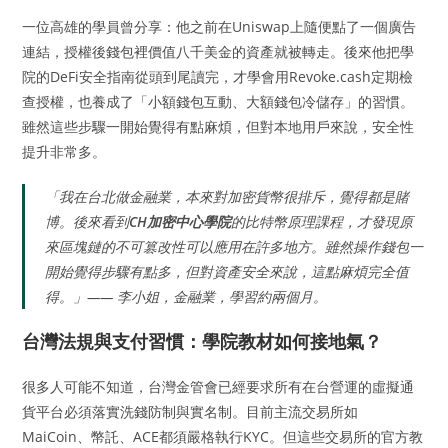
一位高雄的學員曾分享：他之前在Uniswap上隨便點了一個廣告
連結，授權後錢包裡價值八千美金的資產就被轉走。後來他把學
院的DeFi安全指南從頭到尾讀完，才學會用Revoke.cash定期檢
查授權，也養成了「小額錢包互動、大額錢包冷儲存」的習慣。
雖然這些步驟一開始覺得有點麻煩，但對本地用戶來說，安全性
提升非常多。
「我在台北做金融業，本來對加密貨幣很排斥，覺得都是賭
博。後來看到
CH加密中心學院
的比特幣原理課程，才發現原
來區塊鏈的不可篡改性可以應用在許多地方。雖然操作錢包一
開始覺得步驟有點多，但對資產安全來說，這點麻煩完全值
得。」—— 李小姐，金融業，學習約兩個月。
台灣法規與支付習慣：學院教材如何接地氣？
很多人可能不知道，台灣金管會已經要求所有在台營運的虛擬通
貨平台必須落實洗錢防制與實名制。目前主流交易所如
MaiCoin、幣託、ACE都須嚴格執行KYC。但這些交易所的官方教