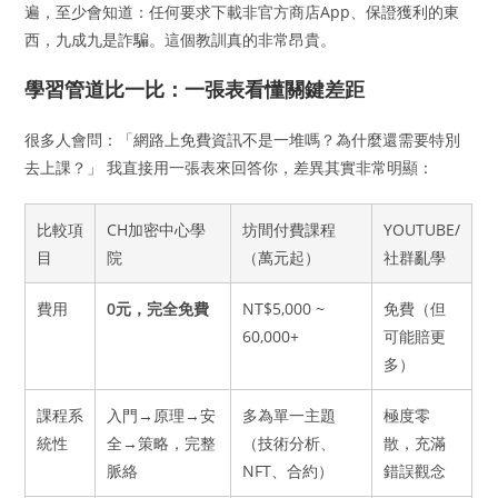
遍，至少會知道：任何要求下載非官方商店App、保證獲利的東
西，九成九是詐騙。這個教訓真的非常昂貴。
學習管道比一比：一張表看懂關鍵差距
很多人會問：「網路上免費資訊不是一堆嗎？為什麼還需要特別
去上課？」 我直接用一張表來回答你，差異其實非常明顯：
比較項
CH加密中心學
坊間付費課程
YOUTUBE/
目
院
（萬元起）
社群亂學
費用
0元，完全免費
NT$5,000 ~
免費（但
60,000+
可能賠更
多）
課程系
入門→原理→安
多為單一主題
極度零
統性
全→策略，完整
（技術分析、
散，充滿
脈絡
NFT、合約）
錯誤觀念