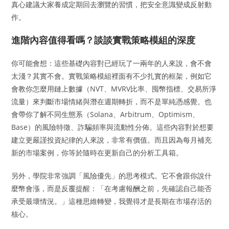
真心建議大家養成定期回去瀏覽的習慣，把安全意識變成反射動
作。
進階內容值得看嗎？談談實戰策略模組的深度
你可能會想：這些基礎內容對已經玩了一兩年的人來說，會不會
太淺？其實不會。實戰策略模組裡面有不少扎實的框架，例如它
會教你怎麼用鏈上數據（NVT、MVRV比率、囤幣指標、交易所淨
流量）來判斷市場情緒與潛在週期轉折，而不是單純憑感覺。也
會帶你了解不同生態系（Solana、Arbitrum、Optimism、
Base）的風險特徵、詐騙頻率與流動性分佈。這些內容對於想要
建立更嚴謹投資紀律的人來說，非常有價值。而且因為每月補充
新的市場案例，你等於隨時在更新自己的分析工具箱。
另外，學院非常強調「風險優先」的思考模式。它不會跟你說什
麼幣會漲，而是反覆提醒：「在考慮報酬之前，先確認自己能否
承受最壞情況。」這種思維轉變，我覺得才是長期在市場存活的
核心。