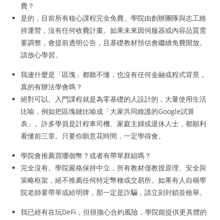
費？
是的，目前所有核心課程完全免費。學院由創辦團隊與志工維
持運營，沒有任何收費計畫。如果未來因伺服器或內容品質需
要調整，會提前透明公告，且基礎教材預估會繼續免費開放。
請放心學習。
我連什麼是「區塊」都聽不懂，也沒有任何金融或程式背景，
真的有辦法學會嗎？
絕對可以。入門課程就是為零基礎的人設計的，大量使用生活
比喻，例如把區塊鏈比喻成「大家共同維護的Google試算
表」。許多學員是計程車司機、家庭主婦或退休人士，都順利
看懂前三章。只要你願意花時間，一定學得會。
學院會推薦買哪個幣？或者有帶單群組嗎？
完全沒有。學院嚴格保持中立，所有教材僅教授原理、安全與
策略框架，絕不推薦任何特定幣種或交易所。如果有人自稱學
院老師要帶單或給明牌，那一定是詐騙，請立刻封鎖並檢舉。
我已經有在玩DeFi，但很擔心合約風險，學院能提供更具體的