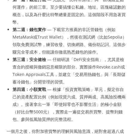
何運作」的前三章。至少要搞懂公私鑰、地址、區塊確認數的
概念，以及為什麼比特幣總量是固定的。這個階段不用急著買
幣。
第二週：錢包實作
— 下載官方推薦的非託管錢包（例如
MetaMask或Trust Wallet），然後在測試網（比如Sepolia）
領取免費測試幣，練習收發、切換網路、備份助記詞。這個步
驟完全零成本，但能讓你徹底熟悉錢包的操作。
第三週：安全健檢
— 仔細研讀「DeFi安全指南」，尤其是檢
查合約授權與撤銷惡意權限的部分。實際操作Revoke.cash或
Token Approvals工具，並建立「交易用熱錢包」與「長期儲
蓄冷錢包」分開管理的習慣。
第四週：小額實戰
— 根據「投資實戰策略」單元，擬定你自
己的資產配置比例（例如現貨六成、質押兩成、高風險投機兩
成）。接著拿出一筆「即使歸零也不影響生活」的極小金額
（好比台幣5000元），實際走一遍從交易所買幣、提幣到錢
包、參與低風險質押的完整流程。
一個月之後，你對加密貨幣的理解與風險意識，絕對會超過八成