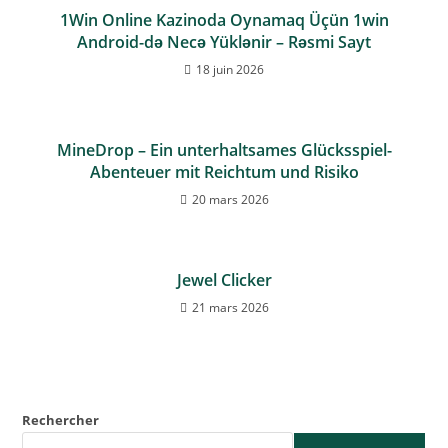
1Win Online Kazinoda Oynamaq Üçün 1win
Android-də Necə Yüklənir – Rəsmi Sayt
18 juin 2026
MineDrop – Ein unterhaltsames Glücksspiel-
Abenteuer mit Reichtum und Risiko
20 mars 2026
Jewel Clicker
21 mars 2026
Rechercher