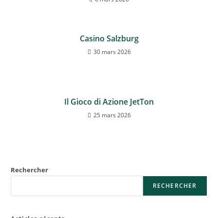
Casino Salzburg
30 mars 2026
Il Gioco di Azione JetTon
25 mars 2026
Rechercher
RECHERCHER