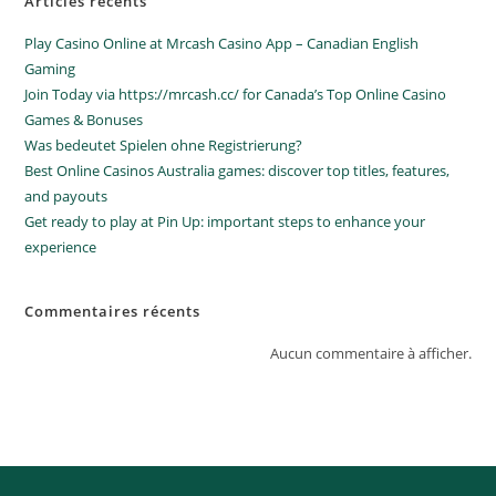
Articles récents
Play Casino Online at Mrcash Casino App – Canadian English
Gaming
Join Today via https://mrcash.cc/ for Canada’s Top Online Casino
Games & Bonuses
Was bedeutet Spielen ohne Registrierung?
Best Online Casinos Australia games: discover top titles, features,
and payouts
Get ready to play at Pin Up: important steps to enhance your
experience
Commentaires récents
Aucun commentaire à afficher.