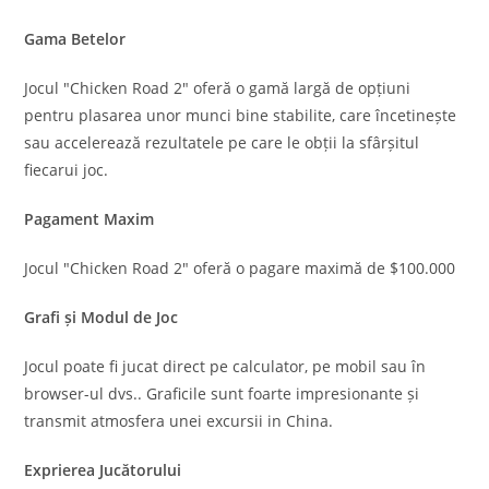
Gama Betelor
Jocul "Chicken Road 2" oferă o gamă largă de opțiuni
pentru plasarea unor munci bine stabilite, care încetinește
sau accelerează rezultatele pe care le obții la sfârșitul
fiecarui joc.
Pagament Maxim
Jocul "Chicken Road 2" oferă o pagare maximă de $100.000
Grafi și Modul de Joc
Jocul poate fi jucat direct pe calculator, pe mobil sau în
browser-ul dvs.. Graficile sunt foarte impresionante și
transmit atmosfera unei excursii in China.
Exprierea Jucătorului