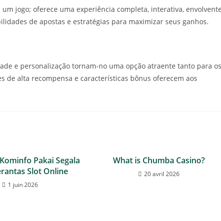
m jogo; oferece uma experiência completa, interativa, envolvente
ilidades de apostas e estratégias para maximizar seus ganhos.
dade e personalização tornam-no uma opção atraente tanto para o
es de alta recompensa e características bônus oferecem aos
, Kominfo Pakai Segala
What is Chumba Casino?
rantas Slot Online
20 avril 2026
1 juin 2026