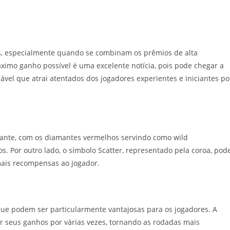
s, especialmente quando se combinam os prêmios de alta
ximo ganho possível é uma excelente notícia, pois pode chegar a
ável que atrai atentados dos jogadores experientes e iniciantes po
nte, com os diamantes vermelhos servindo como wild
 Por outro lado, o símbolo Scatter, representado pela coroa, pod
mais recompensas ao jogador.
que podem ser particularmente vantajosas para os jogadores. A
car seus ganhos por várias vezes, tornando as rodadas mais