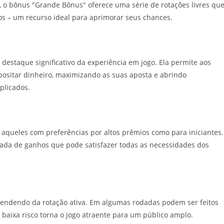
o, o bônus "Grande Bônus" oferece uma série de rotações livres qu
s – um recurso ideal para aprimorar seus chances.
 destaque significativo da experiência em jogo. Ela permite aos
positar dinheiro, maximizando as suas aposta e abrindo
plicados.
 aqueles com preferências por altos prêmios como para iniciantes.
ada de ganhos que pode satisfazer todas as necessidades dos
ependendo da rotação ativa. Em algumas rodadas podem ser feitos
e baixa risco torna o jogo atraente para um público amplo.