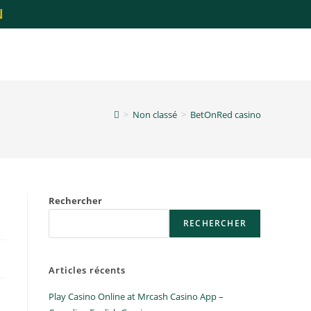
N
>
Non classé
>
BetOnRed casino
Rechercher
RECHERCHER
Articles récents
Play Casino Online at Mrcash Casino App –