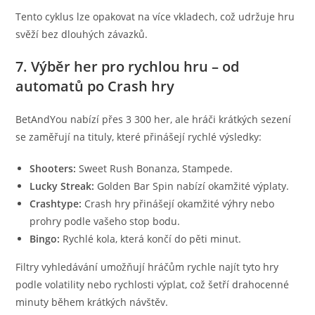
Tento cyklus lze opakovat na více vkladech, což udržuje hru
svěží bez dlouhých závazků.
7. Výběr her pro rychlou hru – od
automatů po Crash hry
BetAndYou nabízí přes 3 300 her, ale hráči krátkých sezení
se zaměřují na tituly, které přinášejí rychlé výsledky:
Shooters:
Sweet Rush Bonanza, Stampede.
Lucky Streak:
Golden Bar Spin nabízí okamžité výplaty.
Crashtype:
Crash hry přinášejí okamžité výhry nebo
prohry podle vašeho stop bodu.
Bingo:
Rychlé kola, která končí do pěti minut.
Filtry vyhledávání umožňují hráčům rychle najít tyto hry
podle volatility nebo rychlosti výplat, což šetří drahocenné
minuty během krátkých návštěv.