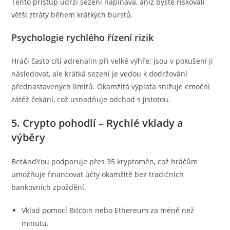
Tento přístup udrží sezení napínavá, aniž byste riskovali
větší ztráty během krátkých burstů.
Psychologie rychlého řízení rizik
Hráči často cítí adrenalin při velké výhře; jsou v pokušení ji
následovat, ale krátká sezení je vedou k dodržování
přednastavených limitů. Okamžitá výplata snižuje emoční
zátěž čekání, což usnadňuje odchod s jistotou.
5. Crypto pohodlí – Rychlé vklady a
výběry
BetAndYou podporuje přes 35 kryptoměn, což hráčům
umožňuje financovat účty okamžitě bez tradičních
bankovních zpoždění.
Vklad pomocí Bitcoin nebo Ethereum za méně než
minutu.