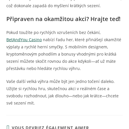
což dokonale zapadá do myšlení krátkých sezení.
Připraven na okamžitou akci? Hrajte teď!
Pokud toužíte po rychlých vzrušeních bez čekání,
BetAndYou Casino
nabízí řadu her, které přinášejí okamžité
výplaty a rychlé herní smyčky. S mobilním designem,
kryptoměnovým pohodlím a bonusy vhodnými pro krátká
sezení můžete skočit rovnou do akce kdykoli—ať už máte
přestávku nebo hledáte rychlou výhru.
Vaše další velká výhra může být jen jedno točení daleko.
Užijte si rychlou hru, skutečnou akci v reálném čase a
svobodu rozhodnout, jak dlouho—nebo jak krátce—chcete
své sezení mít.
VOUS DEVRIEZ ÉGALEMENT AIMER