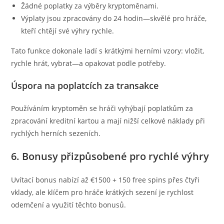
Žádné poplatky za výběry kryptoměnami.
Výplaty jsou zpracovány do 24 hodin—skvělé pro hráče,
kteří chtějí své výhry rychle.
Tato funkce dokonale ladí s krátkými herními vzory: vložit,
rychle hrát, vybrat—a opakovat podle potřeby.
Úspora na poplatcích za transakce
Používáním kryptoměn se hráči vyhýbají poplatkům za
zpracování kreditní kartou a mají nižší celkové náklady při
rychlých herních sezeních.
6. Bonusy přizpůsobené pro rychlé výhry
Uvítací bonus nabízí až €1500 + 150 free spins přes čtyři
vklady, ale klíčem pro hráče krátkých sezení je rychlost
odemčení a využití těchto bonusů.