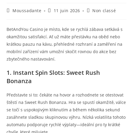
Moussadante
11 juin 2026
Non classé
BetAndYou Casino je místo, kde se rychlá zábava setkává s
okamžitou satisfakcí. Ať už máte přestávku na oběd nebo
krátkou pauzu na kávu, přehledné rozhraní a zaměření na
mobilní zařízení vám umožní skočit rovnou do akce bez
zbytečného nastavování.
1. Instant Spin Slots: Sweet Rush
Bonanza
Představte si to: čekáte na hovor a rozhodnete se otestovat
štěstí na Sweet Rush Bonanza. Hra se spustí okamžitě, válce
se točí s uspokojivým kliknutím a během několika sekund
zasáhnete sladkou skupinovou výhru. Nízká volatilita tohoto
automatu podporuje rychlé výplaty—ideální pro ty krátké
chvíle, které milujete.