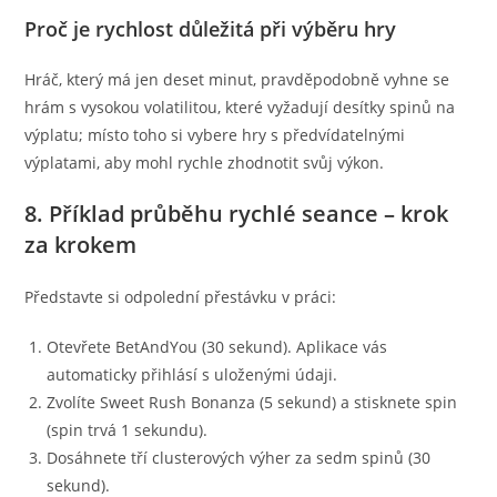
Proč je rychlost důležitá při výběru hry
Hráč, který má jen deset minut, pravděpodobně vyhne se
hrám s vysokou volatilitou, které vyžadují desítky spinů na
výplatu; místo toho si vybere hry s předvídatelnými
výplatami, aby mohl rychle zhodnotit svůj výkon.
8. Příklad průběhu rychlé seance – krok
za krokem
Představte si odpolední přestávku v práci:
Otevřete BetAndYou (30 sekund). Aplikace vás
automaticky přihlásí s uloženými údaji.
Zvolíte Sweet Rush Bonanza (5 sekund) a stisknete spin
(spin trvá 1 sekundu).
Dosáhnete tří clusterových výher za sedm spinů (30
sekund).