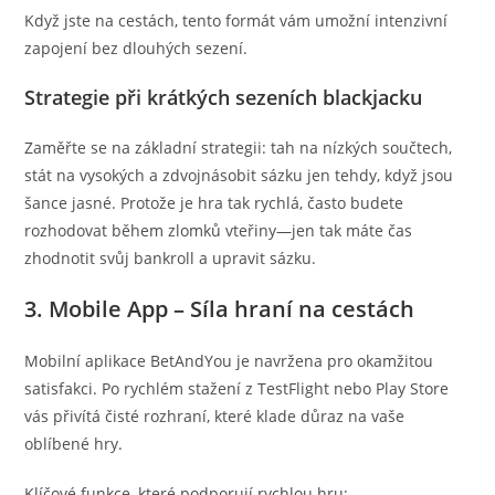
Když jste na cestách, tento formát vám umožní intenzivní
zapojení bez dlouhých sezení.
Strategie při krátkých sezeních blackjacku
Zaměřte se na základní strategii: tah na nízkých součtech,
stát na vysokých a zdvojnásobit sázku jen tehdy, když jsou
šance jasné. Protože je hra tak rychlá, často budete
rozhodovat během zlomků vteřiny—jen tak máte čas
zhodnotit svůj bankroll a upravit sázku.
3. Mobile App – Síla hraní na cestách
Mobilní aplikace BetAndYou je navržena pro okamžitou
satisfakci. Po rychlém stažení z TestFlight nebo Play Store
vás přivítá čisté rozhraní, které klade důraz na vaše
oblíbené hry.
Klíčové funkce, které podporují rychlou hru: