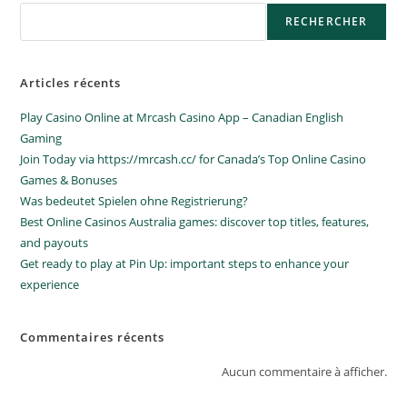
RECHERCHER
Articles récents
Play Casino Online at Mrcash Casino App – Canadian English
Gaming
Join Today via https://mrcash.cc/ for Canada’s Top Online Casino
Games & Bonuses
Was bedeutet Spielen ohne Registrierung?
Best Online Casinos Australia games: discover top titles, features,
and payouts
Get ready to play at Pin Up: important steps to enhance your
experience
Commentaires récents
Aucun commentaire à afficher.