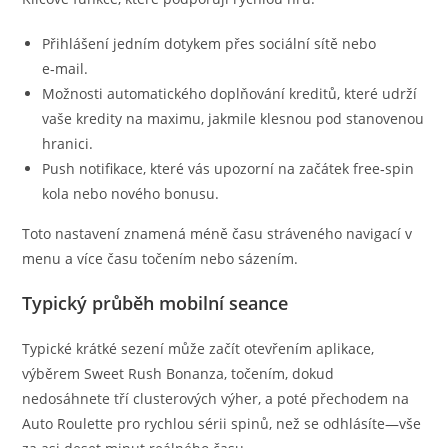
Přihlášení jedním dotykem přes sociální sítě nebo
e‑mail.
Možnosti automatického doplňování kreditů, které udrží
vaše kredity na maximu, jakmile klesnou pod stanovenou
hranici.
Push notifikace, které vás upozorní na začátek free‑spin
kola nebo nového bonusu.
Toto nastavení znamená méně času stráveného navigací v
menu a více času točením nebo sázením.
Typický průběh mobilní seance
Typické krátké sezení může začít otevřením aplikace,
výběrem Sweet Rush Bonanza, točením, dokud
nedosáhnete tří clusterových výher, a poté přechodem na
Auto Roulette pro rychlou sérii spinů, než se odhlásíte—vše