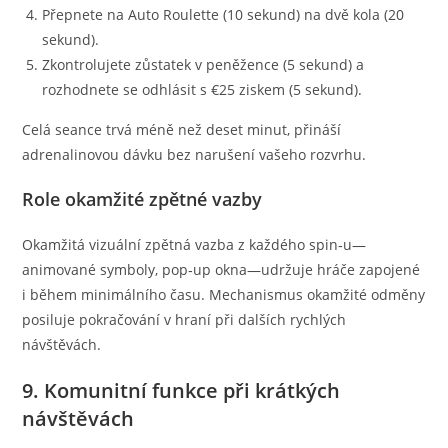
Přepnete na Auto Roulette (10 sekund) na dvě kola (20
sekund).
Zkontrolujete zůstatek v peněžence (5 sekund) a
rozhodnete se odhlásit s €25 ziskem (5 sekund).
Celá seance trvá méně než deset minut, přináší
adrenalinovou dávku bez narušení vašeho rozvrhu.
Role okamžité zpětné vazby
Okamžitá vizuální zpětná vazba z každého spin‑u—
animované symboly, pop‑up okna—udržuje hráče zapojené
i během minimálního času. Mechanismus okamžité odměny
posiluje pokračování v hraní při dalších rychlých
návštěvách.
9. Komunitní funkce při krátkých
návštěvách