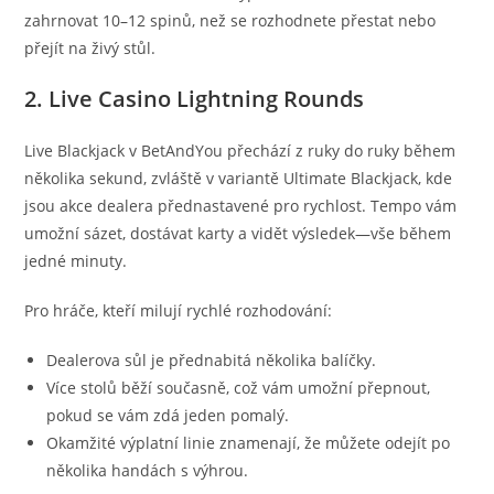
zahrnovat 10–12 spinů, než se rozhodnete přestat nebo
přejít na živý stůl.
2. Live Casino Lightning Rounds
Live Blackjack v BetAndYou přechází z ruky do ruky během
několika sekund, zvláště v variantě Ultimate Blackjack, kde
jsou akce dealera přednastavené pro rychlost. Tempo vám
umožní sázet, dostávat karty a vidět výsledek—vše během
jedné minuty.
Pro hráče, kteří milují rychlé rozhodování:
Dealerova sůl je přednabitá několika balíčky.
Více stolů běží současně, což vám umožní přepnout,
pokud se vám zdá jeden pomalý.
Okamžité výplatní linie znamenají, že můžete odejít po
několika handách s výhrou.