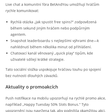
Live chat a komunitní fóra BetAndYou umožňují hráčům
rychle komunikovat:
Rychlá otázka „Jak spustit free spins?“ zodpovězená
během sekund jiným hráčem nebo podpůrným
agentem.
Snapshot leaderboardu s nejlepšími výhrami dne—k
nahlédnutí během několika minut od přihlášení.
Chatovací kanál věnovaný „quick play“ tipům, kde
uživatelé sdílejí krátké strategie.
Tato sociální složka uspokojuje hráčovu touhu po spojení
bez nutnosti dlouhých závazků.
Aktuality o promoakcích
Push notifikace na mobilu upozorňují na rychlé promo akce,
například „Happy Tuesday 50% Slots Bonus.“ Tyto
upozornění jsou navržena tak, aby podnítila okamžitou akci,