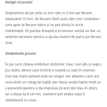
Design-ul Jocului
Dispozitivul de joc este cu trei role cu 5 linii pe fiecare,
totalizând 15 linii. Pe fiecare rând sunt câte cinci simboluri
care apar la fiecare rotire și se pot alinia în orice
combinație. Pe partea dreaptă a ecranului, există un bar cu
setările necesare pentru a ajusta nivelul de pariu pe fiecare
linie.
Simbolurile Jocului
În joc sunt câteva simboluri distincte: Soar, nori alb și negru
(cu stele), vântul care înclină o navetă cu soții în interior.
Cea mai mare valoare este un singur nor albastru care are
ceva dintr-un steag de luptă, dar totuși arată foarte mult ca
o pasarelă (pentru a da impresia că acei doi stau în zbor),
iar a doua va fi cel mic. Oamenii pot vedea soțul îl
sărbatează cu ceva.