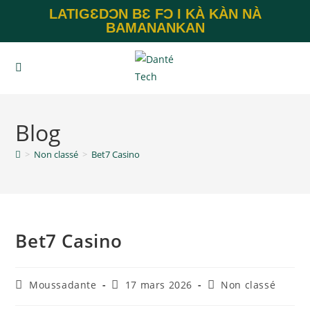
LATIGƐDƆN BƐ FƆ I KÀ KÀN NÀ
BAMANANKAN
Blog
>
Non classé
>
Bet7 Casino
Bet7 Casino
Moussadante
17 mars 2026
Non classé