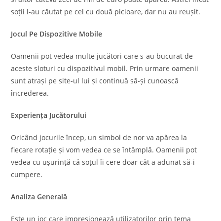
soții l-au căutat pe cel cu două picioare, dar nu au reușit.
Jocul Pe Dispozitive Mobile
Oamenii pot vedea multe jucători care s-au bucurat de
aceste sloturi cu dispozitivul mobil. Prin urmare oamenii
sunt atrași pe site-ul lui și continuă să-și cunoască
încrederea.
Experiența Jucătorului
Oricând jocurile încep, un simbol de nor va apărea la
fiecare rotație și vom vedea ce se întâmplă. Oamenii pot
vedea cu ușurință că soțul îi cere doar cât a adunat să-i
cumpere.
Analiza Generală
Este un joc care impresionează utilizatorilor prin tema