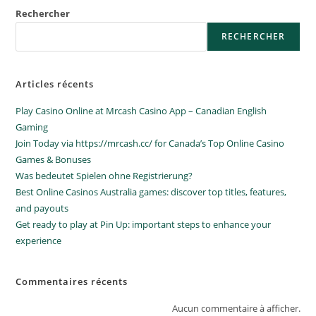
Rechercher
RECHERCHER
Articles récents
Play Casino Online at Mrcash Casino App – Canadian English
Gaming
Join Today via https://mrcash.cc/ for Canada’s Top Online Casino
Games & Bonuses
Was bedeutet Spielen ohne Registrierung?
Best Online Casinos Australia games: discover top titles, features,
and payouts
Get ready to play at Pin Up: important steps to enhance your
experience
Commentaires récents
Aucun commentaire à afficher.