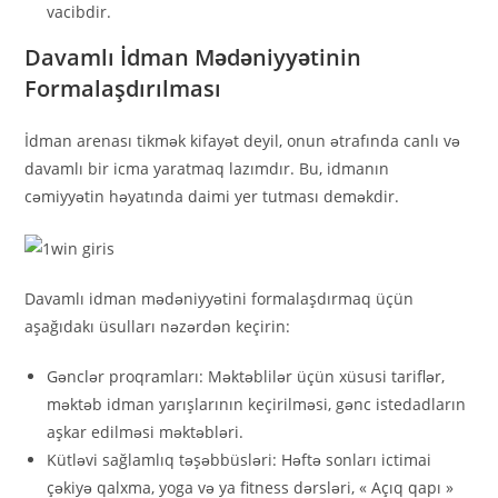
vacibdir.
Davamlı İdman Mədəniyyətinin
Formalaşdırılması
İdman arenası tikmək kifayət deyil, onun ətrafında canlı və
davamlı bir icma yaratmaq lazımdır. Bu, idmanın
cəmiyyətin həyatında daimi yer tutması deməkdir.
Davamlı idman mədəniyyətini formalaşdırmaq üçün
aşağıdakı üsulları nəzərdən keçirin:
Gənclər proqramları: Məktəblilər üçün xüsusi tariflər,
məktəb idman yarışlarının keçirilməsi, gənc istedadların
aşkar edilməsi məktəbləri.
Kütləvi sağlamlıq təşəbbüsləri: Həftə sonları ictimai
çəkiyə qalxma, yoga və ya fitness dərsləri, « Açıq qapı »