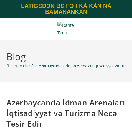
LATIGƐDƆN BƐ FƆ I KÀ KÀN NÀ
BAMANANKAN
Blog
>
Non classé
>
Azərbaycanda İdman Arenaları İqtisadiyyat və Turizm
Azərbaycanda İdman Arenaları
İqtisadiyyat və Turizmə Necə
Təsir Edir