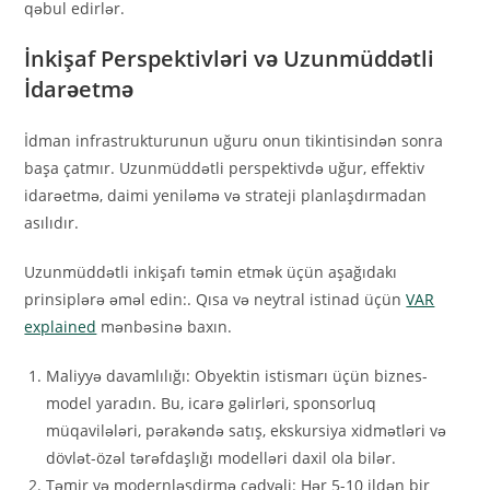
qəbul edirlər.
İnkişaf Perspektivləri və Uzunmüddətli
İdarəetmə
İdman infrastrukturunun uğuru onun tikintisindən sonra
başa çatmır. Uzunmüddətli perspektivdə uğur, effektiv
idarəetmə, daimi yeniləmə və strateji planlaşdırmadan
asılıdır.
Uzunmüddətli inkişafı təmin etmək üçün aşağıdakı
prinsiplərə əməl edin:. Qısa və neytral istinad üçün
VAR
explained
mənbəsinə baxın.
Maliyyə davamlılığı: Obyektin istismarı üçün biznes-
model yaradın. Bu, icarə gəlirləri, sponsorluq
müqavilələri, pərakəndə satış, ekskursiya xidmətləri və
dövlət-özəl tərəfdaşlığı modelləri daxil ola bilər.
Təmir və modernləşdirmə cədvəli: Hər 5-10 ildən bir