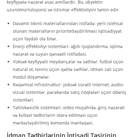
keyfiyyətə nəzarət əsas amillərdir. Bu, obyektin
uzunömürlülüyünü və istismar effektivliyini təmin edir.
Davamlı tikinti materiallarından istifadə: yerli istehsal
olunan materialların prioritetləşdirilməsi iqtisadiyyat
üçün faydalı ola bilər.
Enerji effektivliyi sistemləri: ağıllı işıqlandırma, iqlimə
nəzarət və suyun qənaətli istifadəsi.
Yüksək keyfiyyətli meydançalar və səthlər: futbol üçün
natural ot, tennis üçün qəlitə səthlər, idman zalı üçün
modul döşəmələr.
Rəqəmsal infrastruktur: yüksək sürətli internet, audio-
vizual sistemlər, pərakəndə satış nöqtələri üçün ödəniş
sistemləri.
Təhlükəsizlik sistemləri: video müşahidə, giriş nəzarəti
və kütləvi tədbirlərin idarə edilməsi üçün
mərkəzləşdirilmiş komanda məntəqəsi.
İdman Tədbirlərinin İqtisadi Təsirinin