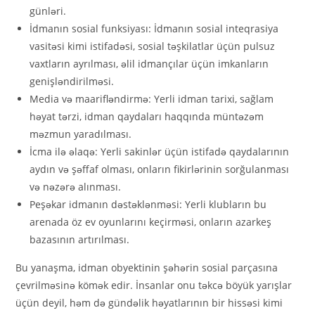
günləri.
İdmanın sosial funksiyası: İdmanın sosial inteqrasiya
vasitəsi kimi istifadəsi, sosial təşkilatlar üçün pulsuz
vaxtların ayrılması, əlil idmançılar üçün imkanların
genişləndirilməsi.
Media və maarifləndirmə: Yerli idman tarixi, sağlam
həyat tərzi, idman qaydaları haqqında müntəzəm
məzmun yaradılması.
İcma ilə əlaqə: Yerli sakinlər üçün istifadə qaydalarının
aydın və şəffaf olması, onların fikirlərinin sorğulanması
və nəzərə alınması.
Peşəkar idmanın dəstəklənməsi: Yerli klubların bu
arenada öz ev oyunlarını keçirməsi, onların azarkeş
bazasının artırılması.
Bu yanaşma, idman obyektinin şəhərin sosial parçasına
çevrilməsinə kömək edir. İnsanlar onu təkcə böyük yarışlar
üçün deyil, həm də gündəlik həyatlarının bir hissəsi kimi