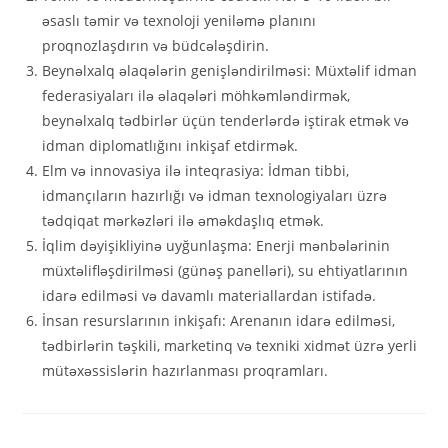
əsaslı təmir və texnoloji yeniləmə planını
proqnozlaşdırın və büdcələşdirin.
Beynəlxalq əlaqələrin genişləndirilməsi: Müxtəlif idman
federasiyaları ilə əlaqələri möhkəmləndirmək,
beynəlxalq tədbirlər üçün tenderlərdə iştirak etmək və
idman diplomatlığını inkişaf etdirmək.
Elm və innovasiya ilə inteqrasiya: İdman tibbi,
idmançıların hazırlığı və idman texnologiyaları üzrə
tədqiqat mərkəzləri ilə əməkdaşlıq etmək.
İqlim dəyişikliyinə uyğunlaşma: Enerji mənbələrinin
müxtəlifləşdirilməsi (günəş panelləri), su ehtiyatlarının
idarə edilməsi və davamlı materiallardan istifadə.
İnsan resurslarının inkişafı: Arenanın idarə edilməsi,
tədbirlərin təşkili, marketinq və texniki xidmət üzrə yerli
mütəxəssislərin hazırlanması proqramları.