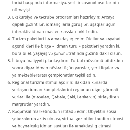
tarixi haqqında informasiya, yerli incəsənət əsərlərinin
nümayişi.
Ekskursiya və təcrübə proqramları hazırlayın: Arxaya
qapalı gəzintilər, idmançılarla görüşlər, uşaqlar üçün
interaktiv idman master-klassları təklif edin.
Turizm paketləri ilə əməkdaşlıq edin: Otellər və səyahət
agentlikləri ilə birgə « idman turu » paketləri yaradın ki,
bura bilet, yaşayış və şəhər ətrafında gəzinti daxil olsun.
İl boyu fəaliyyəti planlaşdırın: Futbol mövsümü bitdikdən
sonra digər idman növləri üçün yarışlar, yerli liqalar və
ya məktəblərarası çempionatlar təşkil edin.
Regional turizmi stimullaşdırın: Bakıdan kənarda
yerləşən idman komplekslərini regionun digər görməli
yerləri ilə (məsələn, Qəbələ, Şəki, Lənkəran) birləşdirən
marşrutlar yaradın.
Rəqəmsal marketinqdən istifadə edin: Obyektin sosial
şəbəkələrdə aktiv olması, virtual gəzintilər təqdim etməsi
və beynəlxalq idman saytları ilə əməkdaşlıq etməsi