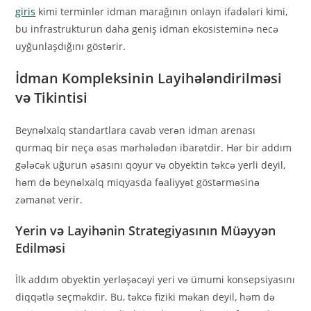
giris
kimi terminlər idman marağının onlayn ifadələri kimi,
bu infrastrukturun daha geniş idman ekosisteminə necə
uyğunlaşdığını göstərir.
İdman Kompleksinin Layihələndirilməsi
və Tikintisi
Beynəlxalq standartlara cavab verən idman arenası
qurmaq bir neçə əsas mərhələdən ibarətdir. Hər bir addım
gələcək uğurun əsasını qoyur və obyektin təkcə yerli deyil,
həm də beynəlxalq miqyasda fəaliyyət göstərməsinə
zəmanət verir.
Yerin və Layihənin Strategiyasının Müəyyən
Edilməsi
İlk addım obyektin yerləşəcəyi yeri və ümumi konsepsiyasını
diqqətlə seçməkdir. Bu, təkcə fiziki məkan deyil, həm də