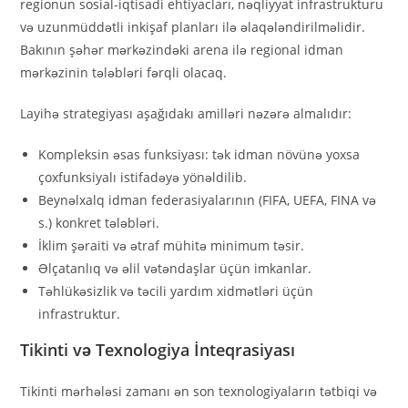
regionun sosial-iqtisadi ehtiyacları, nəqliyyat infrastrukturu
və uzunmüddətli inkişaf planları ilə əlaqələndirilməlidir.
Bakının şəhər mərkəzindəki arena ilə regional idman
mərkəzinin tələbləri fərqli olacaq.
Layihə strategiyası aşağıdakı amilləri nəzərə almalıdır:
Kompleksin əsas funksiyası: tək idman növünə yoxsa
çoxfunksiyalı istifadəyə yönəldilib.
Beynəlxalq idman federasiyalarının (FIFA, UEFA, FINA və
s.) konkret tələbləri.
İklim şəraiti və ətraf mühitə minimum təsir.
Əlçatanlıq və əlil vətəndaşlar üçün imkanlar.
Təhlükəsizlik və təcili yardım xidmətləri üçün
infrastruktur.
Tikinti və Texnologiya İnteqrasiyası
Tikinti mərhələsi zamanı ən son texnologiyaların tətbiqi və