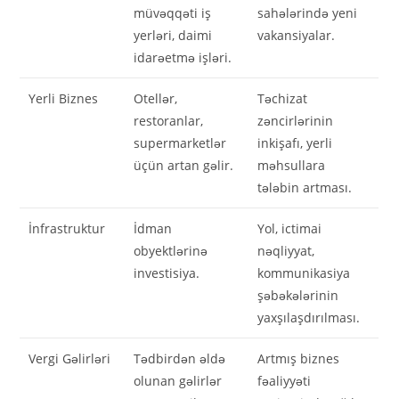
müvəqqəti iş
sahələrində yeni
yerləri, daimi
vakansiyalar.
idarəetmə işləri.
Yerli Biznes
Otellər,
Təchizat
restoranlar,
zəncirlərinin
supermarketlər
inkişafı, yerli
üçün artan gəlir.
məhsullara
tələbin artması.
İnfrastruktur
İdman
Yol, ictimai
obyektlərinə
nəqliyyat,
investisiya.
kommunikasiya
şəbəkələrinin
yaxşılaşdırılması.
Vergi Gəlirləri
Tədbirdən əldə
Artmış biznes
olunan gəlirlər
fəaliyyəti