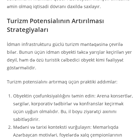
əmin olmaq iqtisadi dövranı daxildə saxlayır.
Turizm Potensialının Artırılması
Strategiyaları
İdman infrastrukturu güclü turizm məntəqəsinə çevrilə
bilər. Bunun üçün idman obyekti təkcə yarışlar keçirilən yer
deyil, həm də özü turistik cəlbedici obyekt kimi fəaliyyət
göstərməlidir.
Turizm potensialını artırmaq üçün praktiki addımlar:
Obyektin çoxfunksiyalılığını təmin edin: Arena konsertlər,
sərgilər, korporativ tədbirlər və konfranslar keçirmək
üçün uyğun olmalıdır. Bu, il boyu ziyarətçi axınını
sabitləşdirir.
Mədəni və tarixi konteksti vurğulayın: Memarlıqda
Azərbaycan motivləri, foyelərdə xalq çempionlarının