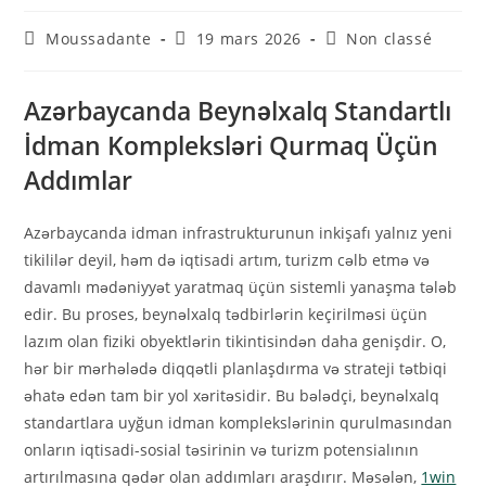
Moussadante
19 mars 2026
Non classé
Azərbaycanda Beynəlxalq Standartlı
İdman Kompleksləri Qurmaq Üçün
Addımlar
Azərbaycanda idman infrastrukturunun inkişafı yalnız yeni
tikililər deyil, həm də iqtisadi artım, turizm cəlb etmə və
davamlı mədəniyyət yaratmaq üçün sistemli yanaşma tələb
edir. Bu proses, beynəlxalq tədbirlərin keçirilməsi üçün
lazım olan fiziki obyektlərin tikintisindən daha genişdir. O,
hər bir mərhələdə diqqətli planlaşdırma və strateji tətbiqi
əhatə edən tam bir yol xəritəsidir. Bu bələdçi, beynəlxalq
standartlara uyğun idman komplekslərinin qurulmasından
onların iqtisadi-sosial təsirinin və turizm potensialının
artırılmasına qədər olan addımları araşdırır. Məsələn,
1win