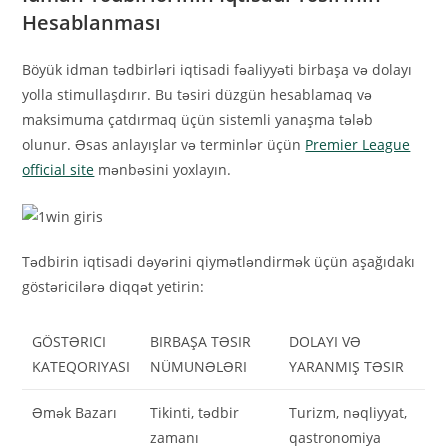
Hesablanması
Böyük idman tədbirləri iqtisadi fəaliyyəti birbaşa və dolayı
yolla stimullaşdırır. Bu təsiri düzgün hesablamaq və
maksimuma çatdırmaq üçün sistemli yanaşma tələb
olunur. Əsas anlayışlar və terminlər üçün
Premier League
official site
mənbəsini yoxlayın.
Tədbirin iqtisadi dəyərini qiymətləndirmək üçün aşağıdakı
göstəricilərə diqqət yetirin:
GÖSTƏRICI
BIRBAŞA TƏSIR
DOLAYI VƏ
KATEQORIYASI
NÜMUNƏLƏRI
YARANMIŞ TƏSIR
Əmək Bazarı
Tikinti, tədbir
Turizm, nəqliyyat,
zamanı
qastronomiya