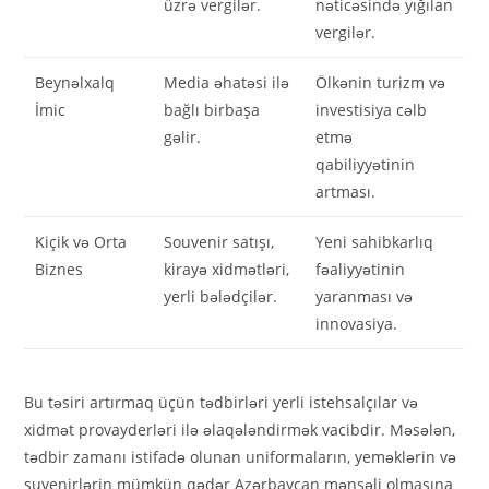
üzrə vergilər.
nəticəsində yığılan
vergilər.
Beynəlxalq
Media əhatəsi ilə
Ölkənin turizm və
İmic
bağlı birbaşa
investisiya cəlb
gəlir.
etmə
qabiliyyətinin
artması.
Kiçik və Orta
Souvenir satışı,
Yeni sahibkarlıq
Biznes
kirayə xidmətləri,
fəaliyyətinin
yerli bələdçilər.
yaranması və
innovasiya.
Bu təsiri artırmaq üçün tədbirləri yerli istehsalçılar və
xidmət provayderləri ilə əlaqələndirmək vacibdir. Məsələn,
tədbir zamanı istifadə olunan uniformaların, yeməklərin və
suvenirlərin mümkün qədər Azərbaycan mənşəli olmasına