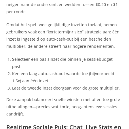
neigen naar de onderkant, en wedden tussen $0.20 en $1
per ronde.
Omdat het spel twee gelijktijdige inzetten toelaat, nemen
gebruikers vaak een “kortetermijnrisico” strategie aan: één
inzet is ingesteld op auto‑cash‑out bij een bescheiden
multiplier; de andere streeft naar hogere rendementen.
Selecteer een basisinzet die binnen je sessiebudget
past.
Ken een laag auto‑cash‑out waarde toe (bijvoorbeeld
1.5x) aan één inzet.
Laat de tweede inzet doorgaan voor de grote multiplier.
Deze aanpak balanceert snelle winsten met af en toe grote
uitbetalingen—precies wat korte, hoog‑intensieve sessies
aandrijft.
Realtime Sociale Puls: Chat, Live Stats en