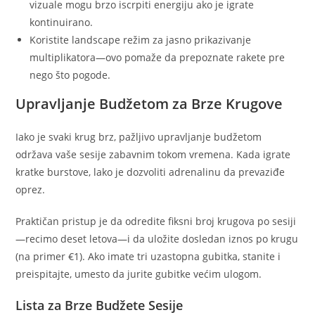
vizuale mogu brzo iscrpiti energiju ako je igrate
kontinuirano.
Koristite landscape režim za jasno prikazivanje
multiplikatora—ovo pomaže da prepoznate rakete pre
nego što pogode.
Upravljanje Budžetom za Brze Krugove
Iako je svaki krug brz, pažljivo upravljanje budžetom
održava vaše sesije zabavnim tokom vremena. Kada igrate
kratke burstove, lako je dozvoliti adrenalinu da prevaziđe
oprez.
Praktičan pristup je da odredite fiksni broj krugova po sesiji
—recimo deset letova—i da uložite dosledan iznos po krugu
(na primer €1). Ako imate tri uzastopna gubitka, stanite i
preispitajte, umesto da jurite gubitke većim ulogom.
Lista za Brze Budžete Sesije