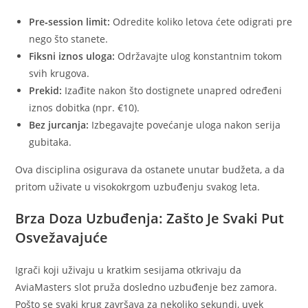
Pre‑session limit:
Odredite koliko letova ćete odigrati pre
nego što stanete.
Fiksni iznos uloga:
Održavajte ulog konstantnim tokom
svih krugova.
Prekid:
Izađite nakon što dostignete unapred određeni
iznos dobitka (npr. €10).
Bez jurcanja:
Izbegavajte povećanje uloga nakon serija
gubitaka.
Ova disciplina osigurava da ostanete unutar budžeta, a da
pritom uživate u visokokrgom uzbuđenju svakog leta.
Brza Doza Uzbuđenja: Zašto Je Svaki Put
Osvežavajuće
Igrači koji uživaju u kratkim sesijama otkrivaju da
AviaMasters slot pruža dosledno uzbuđenje bez zamora.
Pošto se svaki krug završava za nekoliko sekundi, uvek