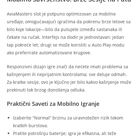
AviaMasters slot je potpuno optimizovan za mobilne
uređaje, omogućavajući igračima da pokrenu brze letove sa
bilo koje lokacije—bilo da putujete između sastanaka ili
čekate na ručak. Interfejs na dodir je jednostavan: jedan
tap pokreće let; drugi se može koristiti u Auto Play modu
ako preferirate automatizovane krugove.
Responzivni dizajn igre znači da nećete imati problema sa
kašnjenjem ili neprijatnim kontrolama; sve deluje odmah.
Za kratke sesije, ovo je ključno jer bilo kakvo kašnjenje može
prekinuti tok brzog donošenja odluka.
Praktični Saveti za Mobilno Igranje
Izaberite “Normal” brzinu za uravnotežen rizik tokom
kratkih burstova.
Pratite potrošnju baterije; igra je efikasna, ali teže