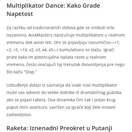
Multiplikator Dance: Kako Grade
Napetost
Za razliku od tradicionalnih slotova gde se simboli vrte
nezavisno, AviaMasters isporučuje multiplikatore u realnom
vremenu dok avion leti. Oni se pojavljuju nasumično—+1,
+2, +5, +10, x2, x3, x4, x5—i kumulativno se slažu. Igrači
prate kako im potencijalna isplata raste u realnom
vremenu, često osećajući taj trenutak dvoumljenja pre nego
što kažu “Stop.”
Uzbuđenje dolazi iz saznanja da svaki novi multiplikator
može vas odvesti do velike dobitke ili dramatičnog gubitka
ako se pojavi raketa. Ova dinamika čini čak i jedan krug
poput mini avanture, savršen za igrače koji žele instant
zadovoljstvo.
Raketa: Iznenadni Preokret u Putanji