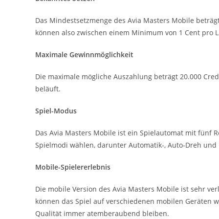
Das Mindestsetzmenge des Avia Masters Mobile beträgt 
können also zwischen einem Minimum von 1 Cent pro Li
Maximale Gewinnmöglichkeit
Die maximale mögliche Auszahlung beträgt 20.000 Cred
beläuft.
Spiel-Modus
Das Avia Masters Mobile ist ein Spielautomat mit fünf 
Spielmodi wählen, darunter Automatik-, Auto-Dreh und 
Mobile-Spielererlebnis
Die mobile Version des Avia Masters Mobile ist sehr ver
können das Spiel auf verschiedenen mobilen Geräten wi
Qualität immer atemberaubend bleiben.