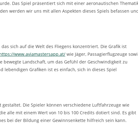
de. Das Spiel präsentiert sich mit einer aeronautischen Thematik
genden werden wir uns mit allen Aspekten dieses Spiels befassen un
 das sich auf die Welt des Fliegens konzentriert. Die Grafik ist
https://www.aviamastersapp.at/
wie Jäger, Passagierflugzeuge sow
ne bewegte Landschaft, um das Gefühl der Geschwindigkeit zu
lebendigen Grafiken ist es einfach, sich in dieses Spiel
t gestaltet. Die Spieler können verschiedene Luftfahrzeuge wie
e alle mit einem Wert von 10 bis 100 Credits dotiert sind. Es gibt
ches bei der Bildung einer Gewinnsenkette hilfreich sein kann.