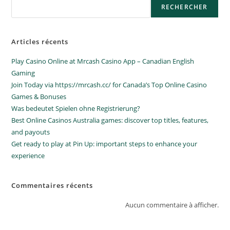
RECHERCHER
Articles récents
Play Casino Online at Mrcash Casino App – Canadian English
Gaming
Join Today via https://mrcash.cc/ for Canada’s Top Online Casino
Games & Bonuses
Was bedeutet Spielen ohne Registrierung?
Best Online Casinos Australia games: discover top titles, features,
and payouts
Get ready to play at Pin Up: important steps to enhance your
experience
Commentaires récents
Aucun commentaire à afficher.