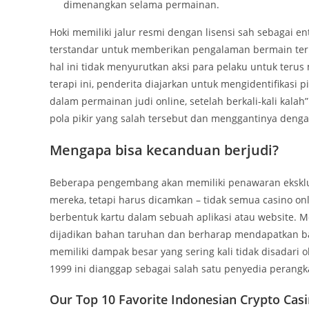
dimenangkan selama permainan.
Hoki memiliki jalur resmi dengan lisensi sah sebagai e
terstandar untuk memberikan pengalaman bermain terb
hal ini tidak menyurutkan aksi para pelaku untuk ter
terapi ini, penderita diajarkan untuk mengidentifikasi p
dalam permainan judi online, setelah berkali-kali kalah
pola pikir yang salah tersebut dan menggantinya denga
Mengapa bisa kecanduan berjudi?
Beberapa pengembang akan memiliki penawaran eksklusi
mereka, tetapi harus dicamkan – tidak semua casino on
berbentuk kartu dalam sebuah aplikasi atau website. 
dijadikan bahan taruhan dan berharap mendapatkan ba
memiliki dampak besar yang sering kali tidak disadari
1999 ini dianggap sebagai salah satu penyedia perangk
Our Top 10 Favorite Indonesian Crypto Cas