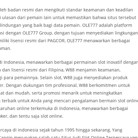
 oleh badan resmi dan mengikuti standar keamanan dan keadilan
alui ulasan dari pemain lain untuk memastikan bahwa situs tersebut
lindungan yang baik bagi data pemain. OLE777 adalah platform
iliasi dengan OLE777 Group, dengan tujuan menyediakan lingkungan
iliki lisensi resmi dari PAGCOR, OLE777 menawarkan berbagai
 aman.
di Indonesia, menawarkan berbagai permainan slot inovatif denga
 dan lisensi resmi dari Filipina, W88 menjamin keamanan,
i para pemainnya. Selain slot, W88 juga menyediakan produk
aler. Dengan dukungan tim profesional, W88 berkomitmen untuk
at dan mudah, serta promosi menarik untuk meningkatkan
terbaik untuk Anda yang mencari pengalaman bermain slot onlin
aruhan online terkemuka di Indonesia, menawarkan berbagai
er, dan tentu saja slot online.
ercaya di indonesia sejak tahun 1995 hingga sekarang, Yang
angjp merupakan salah satu Situs Judi Slot Online Terpercaya yan