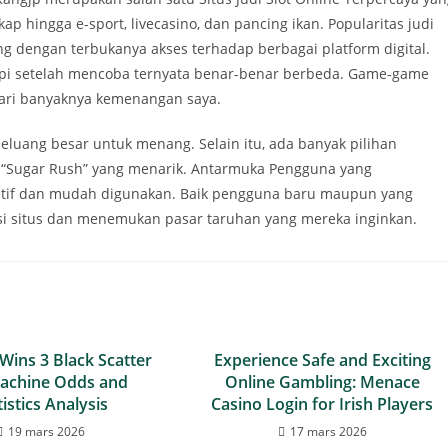
ap hingga e-sport, livecasino, dan pancing ikan. Popularitas judi
ng dengan terbukanya akses terhadap berbagai platform digital.
tapi setelah mencoba ternyata benar-benar berbeda. Game-game
 dari banyaknya kemenangan saya.
eluang besar untuk menang. Selain itu, ada banyak pilihan
n “Sugar Rush” yang menarik. Antarmuka Pengguna yang
tif dan mudah digunakan. Baik pengguna baru maupun yang
 situs dan menemukan pasar taruhan yang mereka inginkan.
Wins 3 Black Scatter
Experience Safe and Exciting
Machine Odds and
Online Gambling: Menace
tistics Analysis
Casino Login for Irish Players
19 mars 2026
17 mars 2026