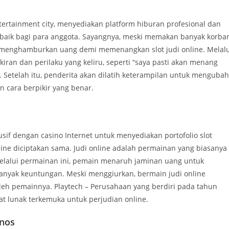
ntertainment city, menyediakan platform hiburan profesional dan
aik bagi para anggota. Sayangnya, meski memakan banyak korban
us menghamburkan uang demi memenangkan slot judi online. Melalu
ikiran dan perilaku yang keliru, seperti “saya pasti akan menang
”. Setelah itu, penderita akan dilatih keterampilan untuk mengubah
n cara berpikir yang benar.
f dengan casino Internet untuk menyediakan portofolio slot
line diciptakan sama. Judi online adalah permainan yang biasanya
Melalui permainan ini, pemain menaruh jaminan uang untuk
nyak keuntungan. Meski menggiurkan, bermain judi online
 oleh pemainnya. Playtech – Perusahaan yang berdiri pada tahun
at lunak terkemuka untuk perjudian online.
inos