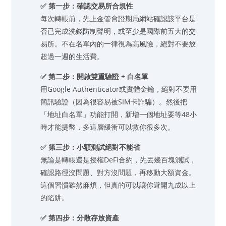
✅ 第一步：確認交易所合規性
每次轉帳前，先上金管會證期局網站確認該平台是
否已完成洗錢防制聲明，或至少是國際前五大的交
易所。不在名單內的一律視為高風險，絕對不要放
超過一週的生活費。
✅ 第二步：開啟雙重驗證 + 白名單
用Google Authenticator或實體金鑰，絕對不要用
簡訊驗證（因為很容易被SIM卡詐騙）。然後把
「地址白名單」功能打開，新增一個地址要等48小
時才能提幣，多這層緩衝可以救你很多次。
✅ 第三步：小額測試絕對不能省
無論是轉帳還是授權DeFi合約，先丟幾百塊測試，
確認路徑沒問題、對方沒問題，再移動大額資金。
這個習慣雖然麻煩，但真的可以讓你避開九成以上
的陷阱。
✅ 第四步：分散存放資產