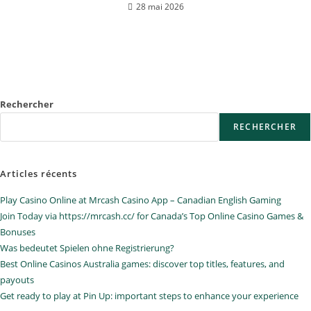
28 mai 2026
Rechercher
RECHERCHER
Articles récents
Play Casino Online at Mrcash Casino App – Canadian English Gaming
Join Today via https://mrcash.cc/ for Canada’s Top Online Casino Games &
Bonuses
Was bedeutet Spielen ohne Registrierung?
Best Online Casinos Australia games: discover top titles, features, and
payouts
Get ready to play at Pin Up: important steps to enhance your experience