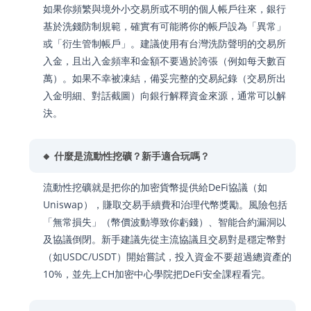
如果你頻繁與境外小交易所或不明的個人帳戶往來，銀行
基於洗錢防制規範，確實有可能將你的帳戶設為「異常」
或「衍生管制帳戶」。建議使用有台灣洗防聲明的交易所
入金，且出入金頻率和金額不要過於誇張（例如每天數百
萬）。如果不幸被凍結，備妥完整的交易紀錄（交易所出
入金明細、對話截圖）向銀行解釋資金來源，通常可以解
決。
🔸 什麼是流動性挖礦？新手適合玩嗎？
流動性挖礦就是把你的加密貨幣提供給DeFi協議（如
Uniswap），賺取交易手續費和治理代幣獎勵。風險包括
「無常損失」（幣價波動導致你虧錢）、智能合約漏洞以
及協議倒閉。新手建議先從主流協議且交易對是穩定幣對
（如USDC/USDT）開始嘗試，投入資金不要超過總資產的
10%，並先上CH加密中心學院把DeFi安全課程看完。