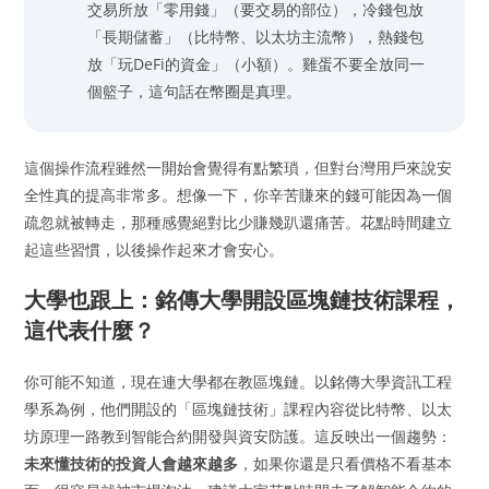
交易所放「零用錢」（要交易的部位），冷錢包放
「長期儲蓄」（比特幣、以太坊主流幣），熱錢包
放「玩DeFi的資金」（小額）。雞蛋不要全放同一
個籃子，這句話在幣圈是真理。
這個操作流程雖然一開始會覺得有點繁瑣，但對台灣用戶來說安
全性真的提高非常多。想像一下，你辛苦賺來的錢可能因為一個
疏忽就被轉走，那種感覺絕對比少賺幾趴還痛苦。花點時間建立
起這些習慣，以後操作起來才會安心。
大學也跟上：銘傳大學開設區塊鏈技術課程，
這代表什麼？
你可能不知道，現在連大學都在教區塊鏈。以銘傳大學資訊工程
學系為例，他們開設的「區塊鏈技術」課程內容從比特幣、以太
坊原理一路教到智能合約開發與資安防護。這反映出一個趨勢：
未來懂技術的投資人會越來越多
，如果你還是只看價格不看基本