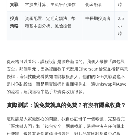
實戰
常損失計算、主流平台操作
化金融者
時
投資
資產配置、定期定額法、幣
中長期投資者
2.5
策略
種基本面分析、風險控管
小
時
從表格可以看出，課程設計是循序漸進的。我個人最推「錢包與
安全」那個單元，因為裡面教了怎麼用Etherscan檢查並撤銷惡意
授權，這個技能光看就知道能救很多人。他們的DeFi實戰篇也不
是叫你亂投錢，而是用實際操作畫面帶你走一遍Uniswap和Aave
的流程，連我這種半熟手都覺得收穫很多。
實際測試：說免費就真的免費？有沒有隱藏收費？
這應該是大家最關心的問題。我自己註冊了一個帳號，完整看完
「區塊鏈入門」和「錢包安全」兩個模組，過程中沒有任何跳出
付費牆、也沒有要你填信用卡資訊。影片品質比我想像中好很