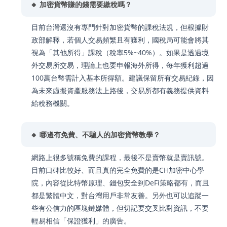
🔸 加密貨幣賺的錢需要繳稅嗎？
目前台灣還沒有專門針對加密貨幣的課稅法規，但根據財
政部解釋，若個人交易頻繁且有獲利，國稅局可能會將其
視為「其他所得」課稅（稅率5%~40%）。如果是透過境
外交易所交易，理論上也要申報海外所得，每年獲利超過
100萬台幣需計入基本所得額。建議保留所有交易紀錄，因
為未來虛擬資產服務法上路後，交易所都有義務提供資料
給稅務機關。
🔸 哪邊有免費、不騙人的加密貨幣教學？
網路上很多號稱免費的課程，最後不是賣幣就是賣訊號。
目前口碑比較好、而且真的完全免費的是CH加密中心學
院，內容從比特幣原理、錢包安全到DeFi策略都有，而且
都是繁體中文，對台灣用戶非常友善。另外也可以追蹤一
些有公信力的區塊鏈媒體，但切記要交叉比對資訊，不要
輕易相信「保證獲利」的廣告。