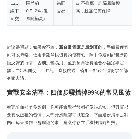
C2C
匯差約
當面
⚠️ 不推薦：詐騙風險極
線下
0.5~2% (但
交易
高，且無任何保障
面交
風險極高)
結論很明顯：如果你不急，
新台幣電匯是最划算的
，手續費便宜
到可以忽略。信用卡雖然快但真的傷荷包，除非你遇到那種暴跌
搶反彈的行情，否則別輕易用。至於超商繳費適合小額定期定
額，而C2C面交——拜託，直接跳過，省那一點錢不值得拿全部
身家去賭。
實戰安全清單：四個步驟擋掉99%的常見風險
看完前面那麼多案例，你可能會覺得幣圈好像很恐怖。但其實只
要養成正確的習慣，大部分風險都可以避免。下面這份清單是我
自己每天操作都會確認的事，建議你存在手機裡隨時對照。