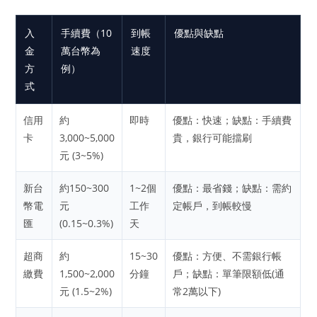
入
手續費（10
到帳
優點與缺點
金
萬台幣為
速度
方
例）
式
信用
約
即時
優點：快速；缺點：手續費
卡
3,000~5,000
貴，銀行可能擋刷
元 (3~5%)
新台
約150~300
1~2個
優點：最省錢；缺點：需約
幣電
元
工作
定帳戶，到帳較慢
匯
(0.15~0.3%)
天
超商
約
15~30
優點：方便、不需銀行帳
繳費
1,500~2,000
分鐘
戶；缺點：單筆限額低(通
元 (1.5~2%)
常2萬以下)