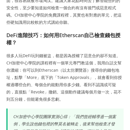
面，很容易就被市場淘汰。建議大家花點時間去了解智能合約的
安全性，至少要知道如何檢查一個合約有沒有後門或惡意程式
碼。CH加密中心學院的免費課程裡，其實也有對應的單元，把這
些硬知識用比較軟的方式講給你聽。
DeFi進階技巧：如何用Etherscan自己檢查錢包授
權？
很多人玩DeFi玩到錢被盜，都是因為授權了惡意合約卻不知道。
CH加密中心學院的課程裡有一個單元專門教這個，我用白話文幫
你濃縮：你可以到Etherscan（以太坊瀏覽器）搜尋你的錢包地
址，點擊「More」底下的「Token Approvals」，就會看到你授
權過哪些合約、每個合約能動用你多少錢。看到不認識或可疑
的，直接點「Revoke」撤銷。這個動作建議每個月做一次，花不
到五分鐘，但能避免很多悲劇。
CH加密中心學院團隊實測心得：「我們曾經輔導過一個案
例，學生說他錢包裡的幣莫名被轉走，後來幫他檢查才發