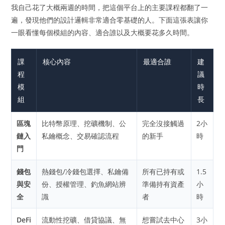
我自己花了大概兩週的時間，把這個平台上的主要課程都翻了一
遍，發現他們的設計邏輯非常適合零基礎的人。下面這張表讓你
一眼看懂每個模組的內容、適合誰以及大概要花多久時間。
課
核心內容
最適合誰
建
程
議
模
時
組
長
區塊
比特幣原理、挖礦機制、公
完全沒接觸過
2小
鏈入
私鑰概念、交易確認流程
的新手
時
門
錢包
熱錢包/冷錢包選擇、私鑰備
所有已持有或
1.5
與安
份、授權管理、釣魚網站辨
準備持有資產
小
全
識
者
時
DeFi
流動性挖礦、借貸協議、無
想嘗試去中心
3小