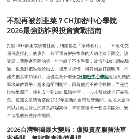
不想再被割韭菜？CH加密中心學院
2026最強防詐與投資實戰指南
打開LINE群組或臉書社團，到處都是「搬磚套利」、「AI量化交
易保證獲利」的廣告，甚至還有假扮幣商的人約你線下面交。說
實話，我剛進幣圈的第一年也繳了不少學費，被假的DeFi網站騙
過、也差點把私鑰給出去。後來才搞懂，與其到處打聽明牌，不
如先把基本功練好。這也是為什麼像
CH加密中心學院
這種免費的
區塊鏈教育平台越來越受到關注，因為他們不教你投機，而是從
比特幣原理、錢包安全到DeFi風險控管，一步步幫你建立正確觀
念。這篇文章我會搭配2026年最新的台灣監管新聞、在地入金測
試以及最近發生的真實詐騙案例，幫你整理出一套從零開始、安
全進場的完整操作地圖。
2026台灣幣圈最大變局：虛擬資產服務法草
案過關，無牌業者準備退場