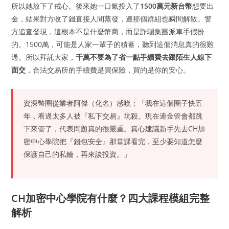
所以她放下了戒心。後來她一口氣投入了
1500萬元新台幣
想要出
金，結果對方收了錢直接人間蒸發，連那個群組也瞬間解散。警
方追查發現，這根本不是什麼幣商，而是詐騙集團派車手假扮
的。1500萬，可能是人家一輩子的積蓄，聽到這個消息真的很難
過。所以拜託大家，
千萬不要為了省一點手續費去跟陌生人線下
面交
，合法交易所的手續費是買保險，買的是你的安心。
資深幣圈從業者阿傑（化名）感嘆：「我在這個圈子快五
年，看過太多人被『私下交易』坑殺。現在連金管會都跳
下來管了，代表問題真的很嚴重。真心建議新手先去CH加
密中心學院把『錢包安全』那堂課看完，至少要知道怎麼
保護自己的私鑰，再來談投資。」
CH加密中心學院有什麼？四大課程模組完整
解析