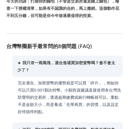
今天的功課：打開你的錢包（不管是交易所還是鏈上錢包），檢
查一下授權清單，如果有不認識的合約，馬上撤銷。這個動作花
不到五分鐘，但可能是你今年做過最值得的投資。
台灣幣圈新手最常問的8個問題 (FAQ)
🔸 我只有一兩萬塊，適合進場買加密貨幣嗎？會不會太
少了？
完全適合。加密貨幣的優勢就是可以買「碎片」，例如你
可以只買0.001顆比特幣。小額投資建議直接使用有台灣洗
防聲明的交易所，透過超商繳費或銀行轉帳就可以。重點
不是金額大小，而是養成「先學再買」的習慣，以及設定
好停損停利點。