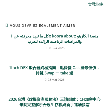
實戰指南
VOUS DEVRIEZ ÉGALEMENT AIMER
كل ما تريد معرفته عن 1x koora about: منصة الكازينو
والمراهنات الرياضية الرائدة للعرب
30 mai 2026
1Inch DEX 聚合器終極指南：點樣慳 Gas 攞最佳價，
跨鏈 Swap 一 take 過
28 mai 2026
2026台灣《虛擬資產服務法》三讀倒數：CH加密中心
學院完整解析合規生存戰與新手進場指南