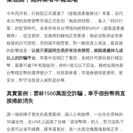
今年四月初，行政院正式通過了《虛擬資產服務法》草案，這代
表台灣的加密貨幣市場正式告別「無政府狀態」，進入「特許行
業」的監管時代。未來所有在台灣境內經營的VASP（虛擬資產服
務商），從交易所、兌換商到錢包託管業者，都必須取得金管會
核發的許可證照，否則就不能營業。對一般投資人來說，最直接
的影響就是：
以後只要認明交易所有沒有牌照，就能過濾掉九成
以上的詐騙平台
。草案中也明訂了重罰，未經許可擅自發行穩定
幣，最重可處7年有期徒刑，併科1億元以下罰金。雖然短期內新
台幣穩定幣的選擇變少了，但長期來看，市場會變得更透明、更
安全，對守法投資人絕對是好事。
真實案例：雲林1500萬面交詐騙，車手假扮幣商直
接捲款消失
講一個前陣子發生的真實案例，讓人心有餘悸。一位住在雲林的
30歲女性，在LINE上認識了自稱「資深幣商」的人，對方說私下
交易可以省手續費，匯率還更好。第一次面交幾萬塊都很正常，