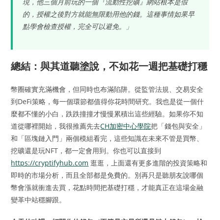
現，他三個月前玩的一個『流動性挖礦』網站根本是假
的，授權之後對方就能無限動用他的錢。這種事情如果早
點學會檢查授權，完全可以避免。」
總結：與其道聽塗說，不如花一週把基礎打穩
幣圈確實充滿機會，但同時也布滿陷阱。從監管法規、交易安全
到DeFi策略，每一個環節都值得你花時間研究。我也是從一個什
麼都不懂的小白，跌跌撞撞才慢慢累積出這些經驗。如果你不知
道從哪裡開始，我很推薦先去
CH加密中心學院
把「錢包與安全」
和「區塊鏈入門」兩個模組看完，這些知識在未來不管是買幣、
挖礦還是玩NFT，都一定會用到。你也可以直接到
https://cryptifyhub.com
逛逛，上面還有更多進階的投資策略和
即時的市場分析，而且全部都是免費的。別再只是聽朋友說哪個
幣會漲就衝進去買，花點時間把基礎打穩，才能真正在這場金融
變革中站穩腳跟。