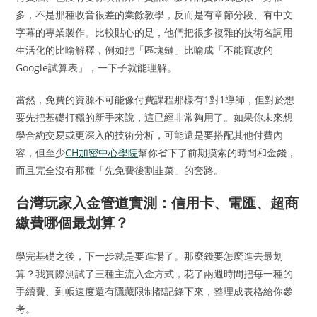
多，不是那種收音很差的業餘教學，反而是有章節分段、有中文
字幕的專業製作。比較貼心的是，他們把很多複雜的技術名詞用
生活化的比喻解釋，例如把「區塊鏈」比喻成「不能竄改的
Google試算表」，一下子就能理解。
當然，免費的資源不可能像付費課程那樣有1對1導師，但對於想
要先把基礎打穩的新手來說，這已經非常夠用了。如果你未來想
學合約交易或更深入的技術分析，可能還是要搭配其他付費內
容，但至少
CH加密中心學院
幫你省下了前期摸索的時間和金錢，
而且完全沒有那種「先免費後割韭菜」的套路。
台灣玩家入金管道實測：信用卡、電匯、超商
繳費哪個最划算？
學完基礎之後，下一步就是要進場了。那麼錢要怎麼進去最划
算？我實際測試了三種主流入金方式，花了兩週時間把每一種的
手續費、到帳速度還有隱藏限制都記錄下來，整理成表格給你參
考。