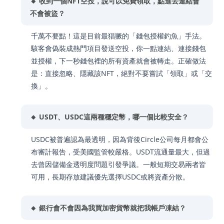
🔸 收到一個NFT空投，說可以免費領取，點進去連結會
不會被盜？
千萬不要點！這是目前最猖獗的「錢包授權釣魚」手法。
駭客會偽裝成熱門項目發送空投，你一點連結、連接錢包
並授權，下一秒錢包裡的所有資產就會被轉走。正確做法
是：直接忽略、隱藏該NFT，絕對不要嘗試「領取」或「交
換」。
🔸 USDT、USDC這兩種穩定幣，哪一個比較安全？
USDC被普遍認為最透明，因為背後Circle公司每月都會公
布審計報告，受美國監管較嚴格。USDT流通量最大，但過
去曾因儲備金透明度問題引發爭議。一般短期交易兩者皆
可用，長期存放建議優先選擇USDC或將資產分散。
🔸 銀行會不會因為我買加密貨幣就把我帳戶凍結？