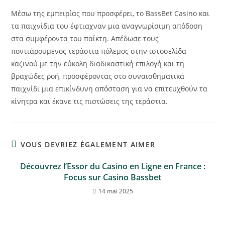
Μέσω της εμπειρίας που προσφέρει, το BassBet Casino και
τα παιχνίδια του έφτιαχναν μια αναγνωρίσιμη απόδοση
στα συμφέροντα του παίκτη. Απέδωσε τους
ποντιάρουμενος τεράστια πόλεμος στην ιστοσελίδα
καζινού με την εύκολη διαδικαστική επιλογή και τη
βραχώδες ροή, προσφέροντας στο συναισθηματικά
παιχνίδι μια επικίνδυνη απόσταση για να επιτευχθούν τα
κίνητρα και έκανε τις πιστώσεις της τεράστια.
VOUS DEVRIEZ ÉGALEMENT AIMER
Découvrez l’Essor du Casino en Ligne en France :
Focus sur Casino Bassbet
14 mai 2025