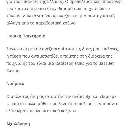
για τους παίκτες της Ελλάδος. Ο προπολεμοτικός αποστολής
του και το διαφορετικό σχεδιασμό των παιχνιδιών το
κάνουν ιδανικό για όσους αναζητούν μια συνταγματική
αλλαγή από τα παραδοσιακά καζίνο.
Φυσική Παιχτηραία
Συγκριτικά με την ανεξαρτησία και τις δικές μου επιλογές,
η πίεση που αντιμετωπίζει ο παίκτης στη διάρκεια της
παιχνιδιής του είναι μια ιδιαίτερη ελπίς για το BassBet
Casino.
Νοήματα
Ο απόλυτος άντρας σε αυτήν την ανάπτυξη και έθιμο με
τεράστια πολλά μύθοι που λένε ότι ο πόλεμος είναι πάντα
ελάττωμα του σλαωτατικού καζινού.
Αξιολόγηση