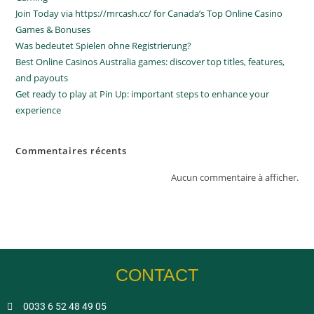
Join Today via https://mrcash.cc/ for Canada’s Top Online Casino
Games & Bonuses
Was bedeutet Spielen ohne Registrierung?
Best Online Casinos Australia games: discover top titles, features,
and payouts
Get ready to play at Pin Up: important steps to enhance your
experience
Commentaires récents
Aucun commentaire à afficher.
CONTACT
0033 6 52 48 49 05​