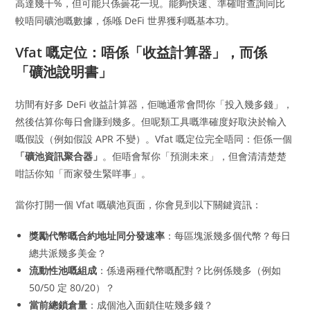
高達幾千%，但可能只係曇花一現。能夠快速、準確咁查詢同比
較唔同礦池嘅數據，係喺 DeFi 世界獲利嘅基本功。
Vfat 嘅定位：唔係「收益計算器」，而係
「礦池說明書」
坊間有好多 DeFi 收益計算器，佢哋通常會問你「投入幾多錢」，
然後估算你每日會賺到幾多。但呢類工具嘅準確度好取決於輸入
嘅假設（例如假設 APR 不變）。Vfat 嘅定位完全唔同：佢係一個
「礦池資訊聚合器」
。佢唔會幫你「預測未來」，但會清清楚楚
咁話你知「而家發生緊咩事」。
當你打開一個 Vfat 嘅礦池頁面，你會見到以下關鍵資訊：
獎勵代幣嘅合約地址同分發速率
：每區塊派幾多個代幣？每日
總共派幾多美金？
流動性池嘅組成
：係邊兩種代幣嘅配對？比例係幾多（例如
50/50 定 80/20）？
當前總鎖倉量
：成個池入面鎖住咗幾多錢？