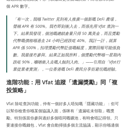
個 APR 數字。
「有一次，我喺 Twitter 見到有人推廣一個新嘅 DeFi 農場，
聲稱 APR 有 500%。我冇即刻衝入去，而係先用 Vfat 查詢一
下。結果我發現，個池嘅總鎖倉量只得 50 萬美金，而且獎勵
代幣嘅價格喺過去 24 小時已經跌咗 40%。我計一計，就算
APR 係 500%，扣埋獎勵代幣貶值嘅幅度，實際回報可能係負
數。我最後冇參與。結果正如我所料，個獎勵代幣喺一星期內
跌咗 90%，嗰啲衝入去嘅人蝕到入肉。」——引用自「Vfat行
業從業者實測」，一位香港嘅 DeFi 農民分享佢避坑嘅經驗。
進階功能：用 Vfat 追蹤「遺漏獎勵」同「複
投策略」
Vfat 除咗查詢功能，仲有一個好多人唔知嘅「隱藏功能」：佢可
以幫你檢查你喺某個協議入面，係咪有「遺漏咗未領取」嘅獎
勵。特別係當你參與過好多個唔同嘅礦池，有時會唔記得領。只
要連接你嘅錢包，Vfat 會自動掃描多個主流協議，顯示你喺邊個