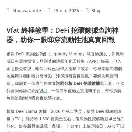
Moussadante
28 mai 2026
Blog
Vfat 終極教學：DeFi 挖礦數據查詢神
器，助你一眼睇穿流動性池真實回報
參與 DeFi 流動性挖礦（Liquidity Mining）嘅香港朋友，你係咪
成日有呢種煩惱：見到某個池嘅年化回報率（APR）好高，但入
金之後先發現，嗰個回報已經俾人搶晒？或者，你根本唔知嗰個
池係用咩機制嚟分發獎勵，淨係識得盲目跟風？要解決呢個問
題，你需要一個專門用嚟
查詢同分析 DeFi 挖礦數據
嘅工具。今次
我會同你詳細介紹
Vfat
，一個簡單但極之實用嘅平台，幫你拆解
每個流動性池嘅真實挖礦收益。
根據 DeFi Llama 數據，2026 年第二季度，整體 DeFi 嘅總鎖倉
量（TVL）維持喺 1,500 億美金左右，但流動性挖礦嘅競爭已經白
熱化。好多新興協議嘅「農場」（Farm）上線頭幾日，APR 可以