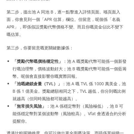
第二步，搵出池 A 同池 B，逐一點擊進入詳情頁面。喺頁面入
面，你會見到一個「APR 估算」欄位。但留意，呢個係「名義
APR」，即係假設獎勵代幣價格不變、而且你嘅資金佔比不變下
嘅估算。
第三步，你要留意嘅更關鍵數據係：
「獎勵代幣嘅價格穩定性」
：池 A 嘅獎勵代幣可能係一個新發
行嘅治理幣，價格波動好大；池 B 嘅獎勵代幣可能係一個藍籌
幣。呢個會直接影響你嘅實際回報。
「池嘅總鎖倉量（TVL）」
：池 A 嘅 TVL 係 1000 萬美金，池
B 係 1 億美金。獎勵總額相同之下，TVL 越低，你分到嘅比例
就越高（但同時風險都可能越高）。
「無常損失風險」
：池 A 係穩定幣對（風險極低），池 B 可
能係穩定幣對某個波動幣（風險較高）。Vfat 會透過合約分析
提醒你。
透過比較呢啲維度，你可以做出更全面嘅決策，而唔係單純睇一