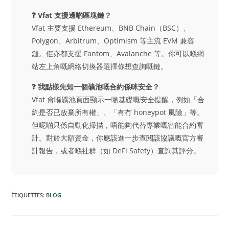
❓ Vfat 支援邊啲區塊鏈？
Vfat 主要支援 Ethereum、BNB Chain（BSC）、
Polygon、Arbitrum、Optimism 等主流 EVM 兼容
鏈。佢亦都支援 Fantom、Avalanche 等。你可以喺網
站左上角嘅網絡切換器選擇你想查詢嘅鏈。
❓ 我點樣先知一個礦池嘅合約係咪安全？
Vfat 會喺礦池頁面顯示一啲基礎嘅安全提醒，例如「合
約是否已放棄所有權」、「有冇 honeypot 風險」等。
但呢啲只係自動化掃描，唔能夠代替專業嘅智能合約審
計。對於大額資金，你應該進一步查閱該協議嘅官方審
計報告，或者喺社群（如 DeFi Safety）查詢其評分。
ÉTIQUETTES
:
BLOG