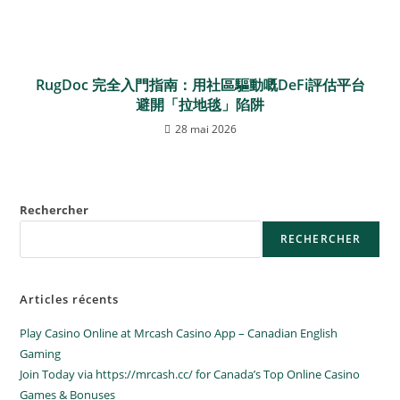
RugDoc 完全入門指南：用社區驅動嘅DeFi評估平台
避開「拉地毯」陷阱
28 mai 2026
Rechercher
RECHERCHER
Articles récents
Play Casino Online at Mrcash Casino App – Canadian English
Gaming
Join Today via https://mrcash.cc/ for Canada’s Top Online Casino
Games & Bonuses