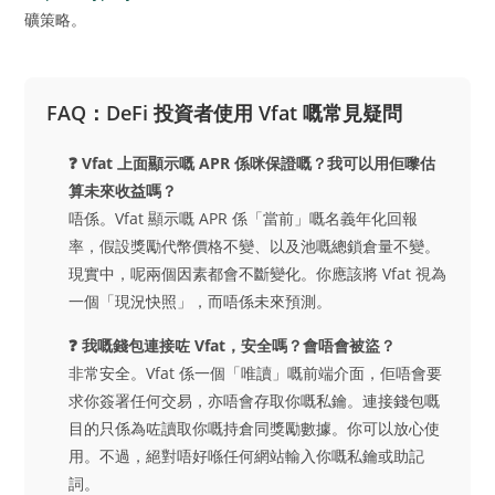
礦策略。
FAQ：DeFi 投資者使用 Vfat 嘅常見疑問
❓ Vfat 上面顯示嘅 APR 係咪保證嘅？我可以用佢嚟估
算未來收益嗎？
唔係。Vfat 顯示嘅 APR 係「當前」嘅名義年化回報
率，假設獎勵代幣價格不變、以及池嘅總鎖倉量不變。
現實中，呢兩個因素都會不斷變化。你應該將 Vfat 視為
一個「現況快照」，而唔係未來預測。
❓ 我嘅錢包連接咗 Vfat，安全嗎？會唔會被盜？
非常安全。Vfat 係一個「唯讀」嘅前端介面，佢唔會要
求你簽署任何交易，亦唔會存取你嘅私鑰。連接錢包嘅
目的只係為咗讀取你嘅持倉同獎勵數據。你可以放心使
用。不過，絕對唔好喺任何網站輸入你嘅私鑰或助記
詞。