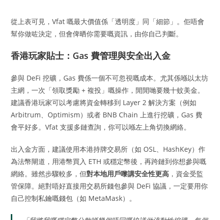
從上表可見，Vfat 嘅最大價值係「透明度」同「細節」。佢唔會
幫你做咗決定，但會俾晒你需要嘅資訊，由你自己判斷。
香港玩家貼士：Gas 費管理與安全出入金
參與 DeFi 挖礦，Gas 費係一個不可忽視嘅成本。尤其係喺以太坊
主網，一次「領取獎勵 + 複投」嘅操作，閒閒哋要幾十蚊美金。
建議香港玩家可以考慮將資金轉移到 Layer 2 解決方案（例如
Arbitrum、Optimism）或者 BNB Chain 上進行挖礦，Gas 費
會平好多。Vfat 支援多鏈查詢，你可以喺左上角切換網絡。
出入金方面，建議使用本港持牌交易所（如 OSL、HashKey）作
為法幣閘道，用港幣買入 ETH 或穩定幣後，再跨鏈到你想參與嘅
網絡。雖然步驟較多，但
對本地用戶嚟講安全性更高
，資金受監
管保障。絕對唔好直接用交易所錢包參與 DeFi 協議，一定要用你
自己控制私鑰嘅錢包（如 MetaMask）。