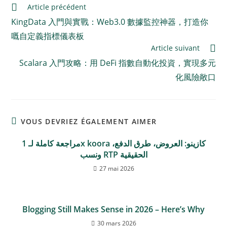
Article précédent
KingData 入門與實戰：Web3.0 數據監控神器，打造你
嘅自定義指標儀表板
Article suivant
Scalara 入門攻略：用 DeFi 指數自動化投資，實現多元
化風險敞口
VOUS DEVRIEZ ÉGALEMENT AIMER
مراجعة كاملة لـ 1x koora كازينو: العروض، طرق الدفع،
ونسب RTP الحقيقية
27 mai 2026
Blogging Still Makes Sense in 2026 – Here’s Why
30 mars 2026