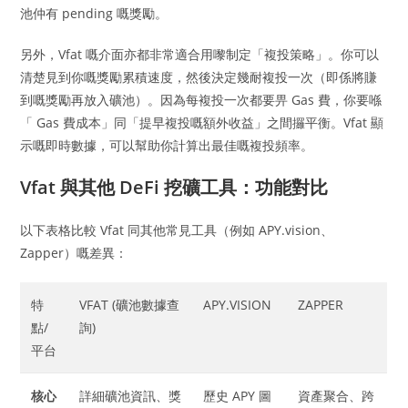
池仲有 pending 嘅獎勵。
另外，Vfat 嘅介面亦都非常適合用嚟制定「複投策略」。你可以
清楚見到你嘅獎勵累積速度，然後決定幾耐複投一次（即係將賺
到嘅獎勵再放入礦池）。因為每複投一次都要畀 Gas 費，你要喺
「 Gas 費成本」同「提早複投嘅額外收益」之間攞平衡。Vfat 顯
示嘅即時數據，可以幫助你計算出最佳嘅複投頻率。
Vfat 與其他 DeFi 挖礦工具：功能對比
以下表格比較 Vfat 同其他常見工具（例如 APY.vision、
Zapper）嘅差異：
特
VFAT (礦池數據查
APY.VISION
ZAPPER
點/
詢)
平台
核心
詳細礦池資訊、獎
歷史 APY 圖
資產聚合、跨