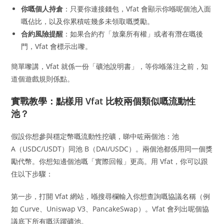
你嘅個人持倉
：只要你連接錢包，Vfat 會顯示你喺呢個池入面
嘅佔比，以及你累積咗幾多未領取嘅獎勵。
合約風險提醒
：如果合約冇「放棄所有權」或者有潛在嘅後
門，Vfat 會標示出嚟。
簡單嚟講，Vfat 就係一份「礦池說明書」，等你喺落注之前，知
道個遊戲規則係點。
實戰教學：點樣用 Vfat 比較兩個類似嘅流動性
池？
假設你想參與穩定幣嘅流動性挖礦，睇中咗兩個池：池
A（USDC/USDT）同池 B（DAI/USDC）。兩個池都係用同一個獎
勵代幣。你想知邊個池嘅「實際回報」更高。用 Vfat，你可以跟
住以下步驟：
第一步，打開 Vfat 網站，喺搜尋欄輸入你想查詢嘅協議名稱（例
如 Curve、Uniswap V3、PancakeSwap）。Vfat 會列出呢個協
議底下所有嘅活躍礦池。