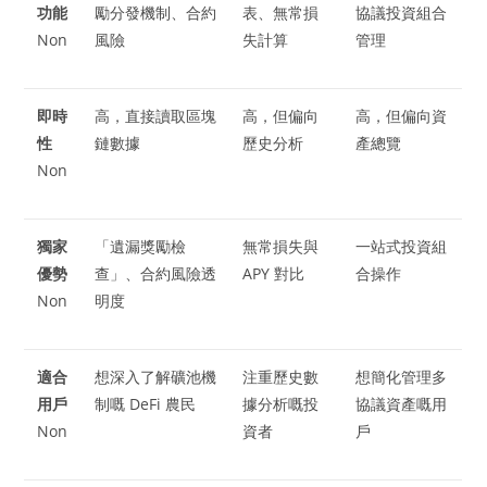
功能
勵分發機制、合約
表、無常損
協議投資組合
Non
風險
失計算
管理
即時
高，直接讀取區塊
高，但偏向
高，但偏向資
性
鏈數據
歷史分析
產總覽
Non
獨家
「遺漏獎勵檢
無常損失與
一站式投資組
優勢
查」、合約風險透
APY 對比
合操作
Non
明度
適合
想深入了解礦池機
注重歷史數
想簡化管理多
用戶
制嘅 DeFi 農民
據分析嘅投
協議資產嘅用
Non
資者
戶