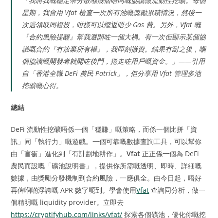
「我將我嘅穩定幣分散喺幾個唔同嘅協議做流動性挖礦。每個
星期，我會用 Vfat 檢查一次所有池嘅獎勵累積情況，然後一
次過領取同複投，咁樣可以慳返唔少 Gas 費。另外，Vfat 嘅
『合約風險提醒』幫我避開咗一個大禍。有一次佢顯示某個協
議嘅合約『冇放棄所有權』，我即刻撤資。結果冇耐之後，嗰
個協議嘅開發者就開咗後門，捲走咗用戶嘅資金。」——引用
自「香港全職 DeFi 農民 Patrick」，佢分享用 Vfat 管理多池
挖礦嘅心得。
總結
DeFi 流動性挖礦唔係一個「穩賺」嘅策略，而係一個比拼「資
訊」同「執行力」嘅遊戲。一個可靠嘅數據查詢工具，可以幫你
由「盲衝」進化到「有計劃地耕作」。
Vfat
正正係一個為 DeFi
農民而設嘅「礦池說明書」，提供你所需嘅透明、即時、詳細嘅
數據，由獎勵分發機制到合約風險，一應俱全。由今日起，唔好
再俾嗰啲浮誇嘅 APR 數字呃到。學會使用
Vfat
查詢同分析，做一
個精明嘅 liquidity provider。立即去
https://cryptifyhub.com/links/vfat/
探索各個礦池，優化你嘅挖