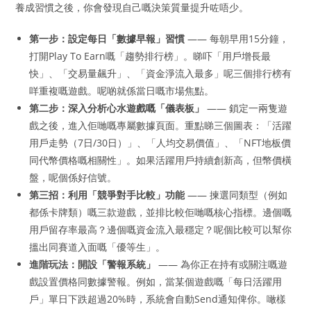
養成習慣之後，你會發現自己嘅決策質量提升咗唔少。
第一步：設定每日「數據早報」習慣
—— 每朝早用15分鐘，
打開Play To Earn嘅「趨勢排行榜」。睇吓「用戶增長最
快」、「交易量飆升」、「資金淨流入最多」呢三個排行榜有
咩重複嘅遊戲。呢啲就係當日嘅市場焦點。
第二步：深入分析心水遊戲嘅「儀表板」
—— 鎖定一兩隻遊
戲之後，進入佢哋嘅專屬數據頁面。重點睇三個圖表：「活躍
用戶走勢（7日/30日）」、「人均交易價值」、「NFT地板價
同代幣價格嘅相關性」。如果活躍用戶持續創新高，但幣價橫
盤，呢個係好信號。
第三招：利用「競爭對手比較」功能
—— 揀選同類型（例如
都係卡牌類）嘅三款遊戲，並排比較佢哋嘅核心指標。邊個嘅
用戶留存率最高？邊個嘅資金流入最穩定？呢個比較可以幫你
搵出同賽道入面嘅「優等生」。
進階玩法：開設「警報系統」
—— 為你正在持有或關注嘅遊
戲設置價格同數據警報。例如，當某個遊戲嘅「每日活躍用
戶」單日下跌超過20%時，系統會自動Send通知俾你。噉樣