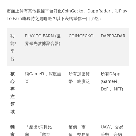
市面上仲有其他數據平台好似CoinGecko、DappRadar，咁Play
To Earn嘅獨特之處喺邊？以下表格幫你一目了然：
功
PLAY TO EARN (世
COINGECKO
DAPPRADAR
能/
界領先數據聚合器)
平
台
核
純GameFi，深度垂
所有加密貨
所有DApp
心
直
幣，較廣泛
(GameFi、
專
DeFi、NFT)
注
領
域
獨
「產出/消耗比
幣價、市
UAW、交易
家
率」、「留存
值、交易量
筆數、合約