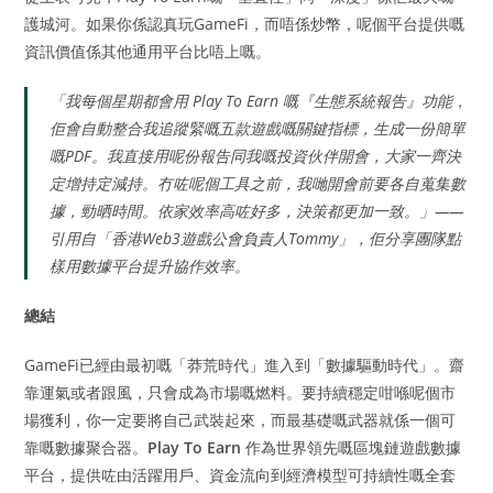
護城河。如果你係認真玩GameFi，而唔係炒幣，呢個平台提供嘅
資訊價值係其他通用平台比唔上嘅。
「我每個星期都會用 Play To Earn 嘅『生態系統報告』功能，
佢會自動整合我追蹤緊嘅五款遊戲嘅關鍵指標，生成一份簡單
嘅PDF。我直接用呢份報告同我嘅投資伙伴開會，大家一齊決
定增持定減持。冇咗呢個工具之前，我哋開會前要各自蒐集數
據，勁晒時間。依家效率高咗好多，決策都更加一致。」——
引用自「香港Web3遊戲公會負責人Tommy」，佢分享團隊點
樣用數據平台提升協作效率。
總結
GameFi已經由最初嘅「莽荒時代」進入到「數據驅動時代」。齋
靠運氣或者跟風，只會成為市場嘅燃料。要持續穩定咁喺呢個市
場獲利，你一定要將自己武裝起來，而最基礎嘅武器就係一個可
靠嘅數據聚合器。
Play To Earn
作為世界領先嘅區塊鏈遊戲數據
平台，提供咗由活躍用戶、資金流向到經濟模型可持續性嘅全套