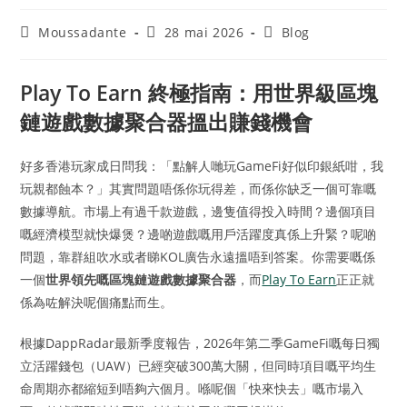
Moussadante
28 mai 2026
Blog
Play To Earn 終極指南：用世界級區塊
鏈遊戲數據聚合器搵出賺錢機會
好多香港玩家成日問我：「點解人哋玩GameFi好似印銀紙咁，我
玩親都蝕本？」其實問題唔係你玩得差，而係你缺乏一個可靠嘅
數據導航。市場上有過千款遊戲，邊隻值得投入時間？邊個項目
嘅經濟模型就快爆煲？邊啲遊戲嘅用戶活躍度真係上升緊？呢啲
問題，靠群組吹水或者睇KOL廣告永遠搵唔到答案。你需要嘅係
一個
世界領先嘅區塊鏈遊戲數據聚合器
，而
Play To Earn
正正就
係為咗解決呢個痛點而生。
根據DappRadar最新季度報告，2026年第二季GameFi嘅每日獨
立活躍錢包（UAW）已經突破300萬大關，但同時項目嘅平均生
命周期亦都縮短到唔夠六個月。喺呢個「快來快去」嘅市場入