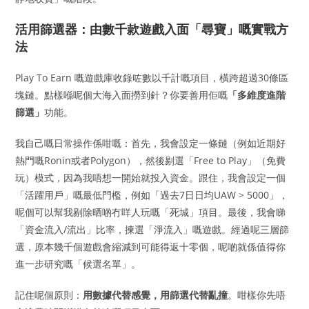
活用篩選器：由數千款遊戲入面「尋寶」嘅實戰方
法
Play To Earn 嘅遊戲庫收錄咗數以千計嘅項目，橫跨超過30條區
塊鏈。點樣喺呢個大海入面撈到針？你要善用佢嘅
「多維度進階
篩選」
功能。
我自己嘅日常操作係咁嘅：首先，我會設定一條鏈（例如近期好
熱門嘅Ronin或者Polygon），然後剔選「Free to Play」（免費
玩）模式，因為我唔想一開始就投入資金。跟住，我會設定一個
「活躍用戶」嘅最低門檻，例如「過去7日日均UAW > 5000」，
呢個可以幫我剔除晒啲冇咩人玩嘅「死城」項目。最後，我會睇
「資金流入/流出」比率，揀選「淨流入」嘅遊戲。經過呢三層篩
選，原本幾千個遊戲會縮減到可能得返十零個，呢啲就係值得你
進一步研究嘅「候選名單」。
記住呢個原則：
用數據代替感覺，用篩選代替亂撞
。咁樣你先唔