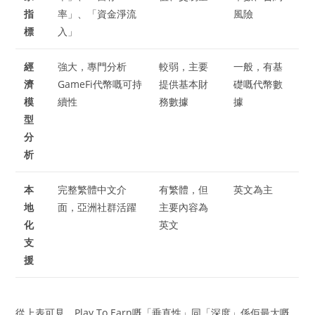
指
率」、「資金淨流
風險
標
入」
經
強大，專門分析
較弱，主要
一般，有基
濟
GameFi代幣嘅可持
提供基本財
礎嘅代幣數
模
續性
務數據
據
型
分
析
本
完整繁體中文介
有繁體，但
英文為主
地
面，亞洲社群活躍
主要內容為
化
英文
支
援
從上表可見，Play To Earn嘅「垂直性」同「深度」係佢最大嘅