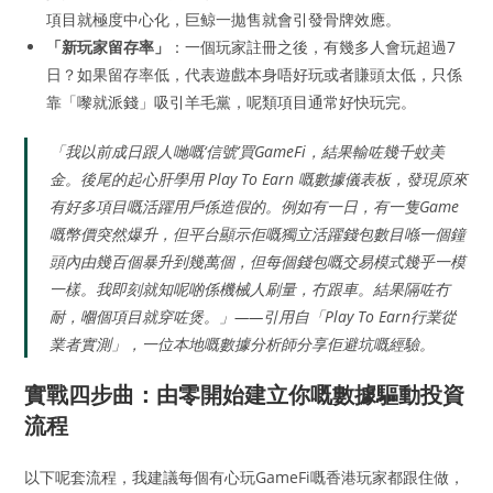
項目就極度中心化，巨鲸一拋售就會引發骨牌效應。
「新玩家留存率」
：一個玩家註冊之後，有幾多人會玩超過7
日？如果留存率低，代表遊戲本身唔好玩或者賺頭太低，只係
靠「嚟就派錢」吸引羊毛黨，呢類項目通常好快玩完。
「我以前成日跟人哋嘅‘信號’買GameFi，結果輸咗幾千蚊美
金。後尾的起心肝學用 Play To Earn 嘅數據儀表板，發現原來
有好多項目嘅活躍用戶係造假的。例如有一日，有一隻Game
嘅幣價突然爆升，但平台顯示佢嘅獨立活躍錢包數目喺一個鐘
頭內由幾百個暴升到幾萬個，但每個錢包嘅交易模式幾乎一模
一樣。我即刻就知呢啲係機械人刷量，冇跟車。結果隔咗冇
耐，嗰個項目就穿咗煲。」——引用自「Play To Earn行業從
業者實測」，一位本地嘅數據分析師分享佢避坑嘅經驗。
實戰四步曲：由零開始建立你嘅數據驅動投資
流程
以下呢套流程，我建議每個有心玩GameFi嘅香港玩家都跟住做，