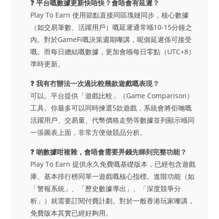
❓ 平台嘅數據更新快唔快？會唔會有延遲？
Play To Earn 使用節點直接同區塊鏈同步，核心數據
（如交易筆數、活躍用戶）嘅延遲通常喺10-15分鐘之
內。對於GameFi嘅決策週期嚟講，呢個延遲係可接受
嘅。而每日總結嘅數據，更加會喺每日零點（UTC+8）
準時更新。
❓ 我有冇辦法一次過比較幾款遊戲嘅表現？
可以。平台提供「遊戲比較」（Game Comparison）
工具。你最多可以同時揀選5款遊戲，系統會將佢哋嘅
活躍用戶、交易量、代幣價格走勢等數據並列顯示喺同
一張圖表上面，非常方便做競品分析。
❓ 啲數據咁複雜，會唔會需要畀錢先睇到完整功能？
Play To Earn 提供永久免費嘅基礎版本，已經包含遊戲
庫、基本排行榜同單一遊戲嘅核心指標。進階功能（如
「警報系統」、「歷史數據導出」、「深度競爭分
析」）就需要訂閱付費計劃。對於一般香港玩家嚟講，
免費版本其實已經好夠用。