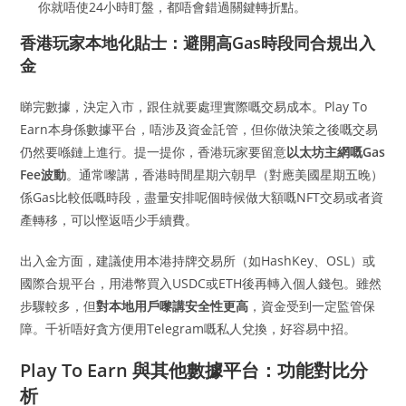
你就唔使24小時盯盤，都唔會錯過關鍵轉折點。
香港玩家本地化貼士：避開高Gas時段同合規出入
金
睇完數據，決定入市，跟住就要處理實際嘅交易成本。Play To
Earn本身係數據平台，唔涉及資金託管，但你做決策之後嘅交易
仍然要喺鏈上進行。提一提你，香港玩家要留意
以太坊主網嘅Gas
Fee波動
。通常嚟講，香港時間星期六朝早（對應美國星期五晚）
係Gas比較低嘅時段，盡量安排呢個時候做大額嘅NFT交易或者資
產轉移，可以慳返唔少手續費。
出入金方面，建議使用本港持牌交易所（如HashKey、OSL）或
國際合規平台，用港幣買入USDC或ETH後再轉入個人錢包。雖然
步驟較多，但
對本地用戶嚟講安全性更高
，資金受到一定監管保
障。千祈唔好貪方便用Telegram嘅私人兌換，好容易中招。
Play To Earn 與其他數據平台：功能對比分
析