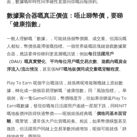
面，數據嘅即時性同準確性直接同你嘅回報掛鈎。
數據聚合器嘅真正價值：唔止睇幣價，要睇
「健康指數」
一般人理解嘅「數據」，可能就係個幣價圖、成交量。但識玩嘅
人都知，幣價係最滯後嘅指標。一個世界級嘅區塊鏈遊戲數據聚
合器，應該要俾你睇到更底層嘅訊號：例如
每日活躍用戶
（DAU）嘅真實變化
、
平均每位用戶嘅交易次數
、
遊戲內嘅資金
淨流入/流出情況
，甚至係
NFT嘅地板價同成交量嘅背離程度
。
Play To Earn 呢個平台嘅強項，就係將呢堆複雜嘅鏈上原始數
據，轉化成一個個容易理解嘅「健康指數」同「風險指標」。舉
個例，有一隻GameFi項目，幣價喺度升，但如果你睇返Play To
Earn嘅數據，發現佢嘅每日活躍用戶連續一星期下跌，同時NFT
嘅地板價仲跌得快過幣價——呢個就係經典嘅「
價格同基本面背
離
」嘅警號，通常係大戶出貨嘅前奏。相反，如果幣價橫盤甚至
微跌，但活躍用戶同鏈上交易筆數持續增加，呢個可能就係「靜
靜地收貨」嘅階段。