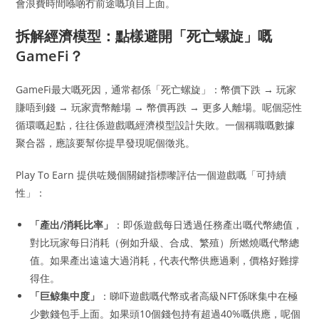
會浪費時間喺啲冇前途嘅項目上面。
拆解經濟模型：點樣避開「死亡螺旋」嘅
GameFi？
GameFi最大嘅死因，通常都係「死亡螺旋」：幣價下跌 → 玩家
賺唔到錢 → 玩家賣幣離場 → 幣價再跌 → 更多人離場。呢個惡性
循環嘅起點，往往係遊戲嘅經濟模型設計失敗。一個稱職嘅數據
聚合器，應該要幫你提早發現呢個徵兆。
Play To Earn 提供咗幾個關鍵指標嚟評估一個遊戲嘅「可持續
性」：
「產出/消耗比率」
：即係遊戲每日透過任務產出嘅代幣總值，
對比玩家每日消耗（例如升級、合成、繁殖）所燃燒嘅代幣總
值。如果產出遠遠大過消耗，代表代幣供應過剩，價格好難撐
得住。
「巨鲸集中度」
：睇吓遊戲嘅代幣或者高級NFT係咪集中在極
少數錢包手上面。如果頭10個錢包持有超過40%嘅供應，呢個