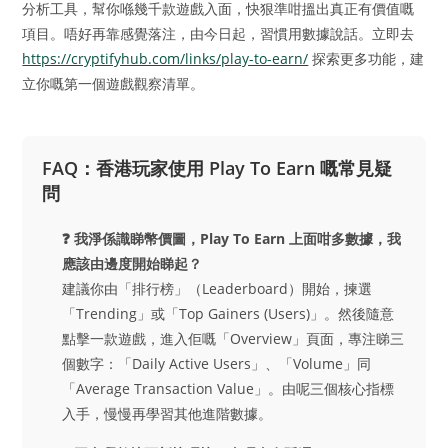
分析工具，幫你喺幾千款遊戲入面，快狠準咁搵出真正有價值嘅
項目。唔好再靠感覺落注，由今日起，習慣用數據說話。立即去
https://cryptifyhub.com/links/play-to-earn/
探索更多功能，建
立你嘅第一個遊戲觀察清單。
FAQ：香港玩家使用 Play To Earn 嘅常見疑
問
❓ 我淨係識睇幣價圖，Play To Earn 上面咁多數據，我
應該由邊度開始睇起？
建議你由「排行榜」（Leaderboard）開始，揀選
「Trending」或「Top Gainers (Users)」。然後隨意
點擊一款遊戲，進入佢嘅「Overview」頁面，專注睇三
個數字：「Daily Active Users」、「Volume」同
「Average Transaction Value」。由呢三個核心指標
入手，慢慢再學習其他進階數據。