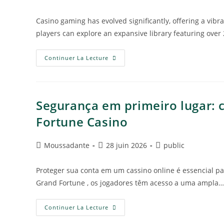
Casino gaming has evolved significantly, offering a vib
players can explore an expansive library featuring over
Continuer La Lecture
Segurança em primeiro lugar: 
Fortune Casino
Moussadante
28 juin 2026
public
Proteger sua conta em um cassino online é essencial pa
Grand Fortune , os jogadores têm acesso a uma ampla…
Continuer La Lecture