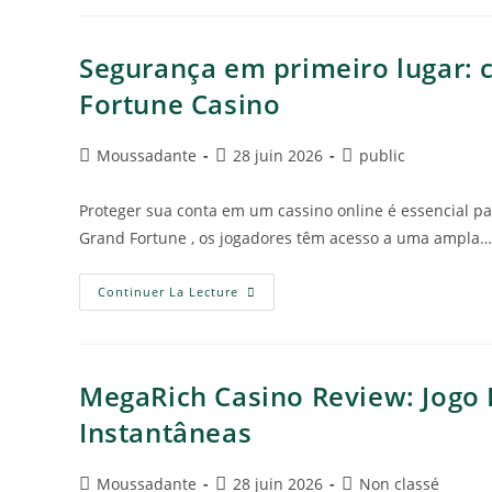
Segurança em primeiro lugar: 
Fortune Casino
Moussadante
28 juin 2026
public
Proteger sua conta em um cassino online é essencial pa
Grand Fortune , os jogadores têm acesso a uma ampla…
Continuer La Lecture
MegaRich Casino Review: Jogo R
Instantâneas
Moussadante
28 juin 2026
Non classé