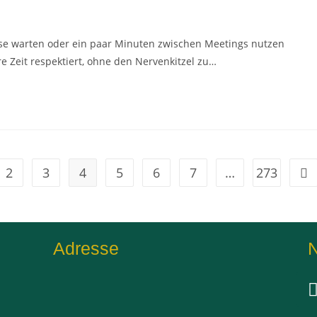
se warten oder ein paar Minuten zwischen Meetings nutzen
re Zeit respektiert, ohne den Nervenkitzel zu…
2
3
4
5
6
7
…
273
Adresse
N