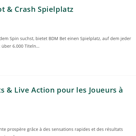
t & Crash Spielplatz
dem Spin suchst, bietet BDM Bet einen Spielplatz, auf dem jeder
t über 6.000 Titeln…
s & Live Action pour les Joueurs à
te prospère grâce à des sensations rapides et des résultats