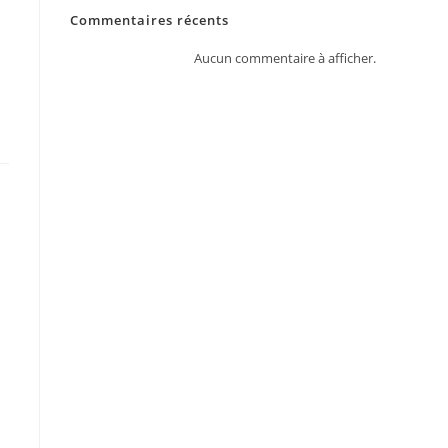
Commentaires récents
Aucun commentaire à afficher.