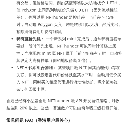
有交易，但价格唔同。例如某蓝筹喺以太坊地板价 1 ETH，
但 Polygon 上同系列地板价只係 0.9 ETH（因为流动性较
差）。你可以用 NFThunder 监控价差，当价差 > 15%
时，自动喺 Polygon 买入、跨链转移到以太坊、然后卖出。
扣除跨链费用后仍有利润。
稀有度抢先机：
一个新系列 mint 完成后，通常稀有度榜单
要过一段时间先出现。NFThunder 可以即时计算链上属
性，当发现你 mint 嘅 NFT 属于「前 1% 稀有」时，自动将
其设定为高价挂单（例如地板价嘅 3 倍）。
NFT + 代币组合套利：
某些项目嘅 NFT 同其治理代币存在
关联。你可以设定当代币价格跌至某水平时，自动用低价买
入 NFT，同时买入相应代币进行流动性挖矿。呢个策略複
杂，但回报丰厚。
香港已经有小型基金用 NFThunder 嘅 API 开发自订策略，月收
益达到 20% 以上。当然，普通散户可以由简单嘅二级扫货开始。
常见问题 FAQ（香港用户最关心）