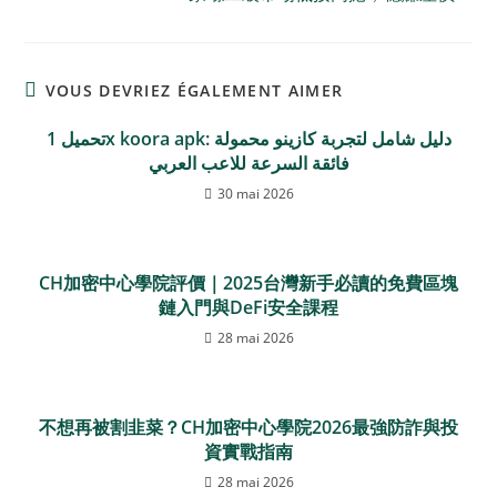
VOUS DEVRIEZ ÉGALEMENT AIMER
تحميل 1x koora apk: دليل شامل لتجربة كازينو محمولة
فائقة السرعة للاعب العربي
30 mai 2026
CH加密中心學院評價｜2025台灣新手必讀的免費區塊
鏈入門與DeFi安全課程
28 mai 2026
不想再被割韭菜？CH加密中心學院2026最強防詐與投
資實戰指南
28 mai 2026