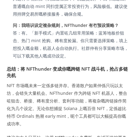
普通嘅自动 mint 同扫货属正常投资行为，风险极低。建议使
用持牌交易所嘅桥接服务，确保合规。
问：我唔识设定複杂规则，NFThunder 有冇预设策略？
答：有。「新手模式」内置咗几组常用策略：蓝筹地板价狙
击、热门 mint 抢购、稀有度捡漏。你只需要选择策略，填上
想投入嘅金额，机器人会自动执行。社群仲有分享策略市场，
可以下载其他人嘅成功设定。
总结：将 NFThunder 变成你嘅跨链 NFT 战斗机，抢占多链
先机
NFT 市场嘅未来一定係多链并存。香港散户如果仲係只玩以太
坊，会错失大量机会。NFThunder 作为跨链 NFT 机器人，整合
咗狙击、桥接、稀有度分析、套利等功能，将複杂嘅跨链操作简
化为几个设定。无论你想捕捉 Solana 上嘅百倍 NFT，定係趁比
特币 Ordinals 热潮 early mint，呢个工具都可以大幅提高你嘅
成功率。