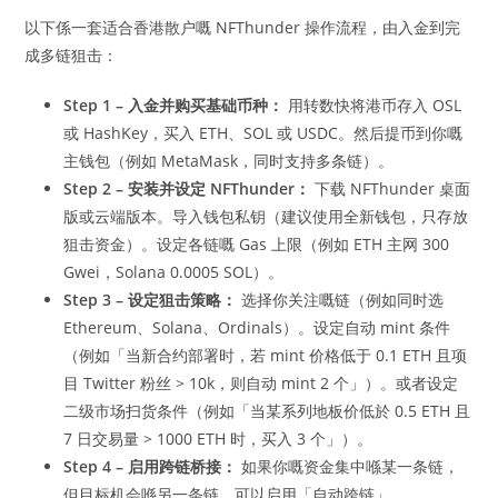
以下係一套适合香港散户嘅 NFThunder 操作流程，由入金到完
成多链狙击：
Step 1 – 入金并购买基础币种：
用转数快将港币存入 OSL
或 HashKey，买入 ETH、SOL 或 USDC。然后提币到你嘅
主钱包（例如 MetaMask，同时支持多条链）。
Step 2 – 安装并设定 NFThunder：
下载 NFThunder 桌面
版或云端版本。导入钱包私钥（建议使用全新钱包，只存放
狙击资金）。设定各链嘅 Gas 上限（例如 ETH 主网 300
Gwei，Solana 0.0005 SOL）。
Step 3 – 设定狙击策略：
选择你关注嘅链（例如同时选
Ethereum、Solana、Ordinals）。设定自动 mint 条件
（例如「当新合约部署时，若 mint 价格低于 0.1 ETH 且项
目 Twitter 粉丝 > 10k，则自动 mint 2 个」）。或者设定
二级市场扫货条件（例如「当某系列地板价低於 0.5 ETH 且
7 日交易量 > 1000 ETH 时，买入 3 个」）。
Step 4 – 启用跨链桥接：
如果你嘅资金集中喺某一条链，
但目标机会喺另一条链，可以启用「自动跨链」。