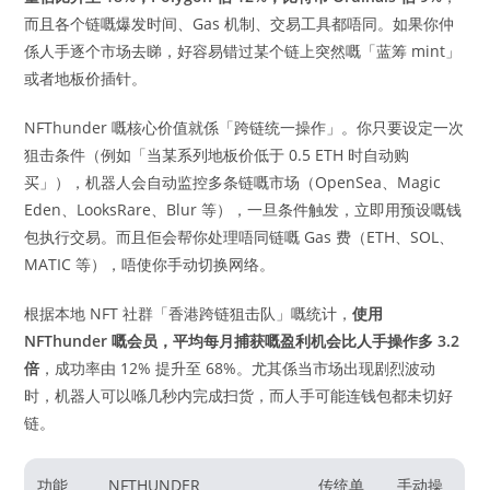
而且各个链嘅爆发时间、Gas 机制、交易工具都唔同。如果你仲
係人手逐个市场去睇，好容易错过某个链上突然嘅「蓝筹 mint」
或者地板价插针。
NFThunder 嘅核心价值就係「跨链统一操作」。你只要设定一次
狙击条件（例如「当某系列地板价低于 0.5 ETH 时自动购
买」），机器人会自动监控多条链嘅市场（OpenSea、Magic
Eden、LooksRare、Blur 等），一旦条件触发，立即用预设嘅钱
包执行交易。而且佢会帮你处理唔同链嘅 Gas 费（ETH、SOL、
MATIC 等），唔使你手动切换网络。
根据本地 NFT 社群「香港跨链狙击队」嘅统计，
使用
NFThunder 嘅会员，平均每月捕获嘅盈利机会比人手操作多 3.2
倍
，成功率由 12% 提升至 68%。尤其係当市场出现剧烈波动
时，机器人可以喺几秒内完成扫货，而人手可能连钱包都未切好
链。
功能
NFTHUNDER
传统单
手动操