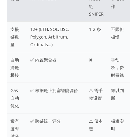
链
作
SNIPER
支援
12+ (ETH, SOL, BSC,
1-2 条
不限但
链数
Polygon, Arbitrum,
极慢
量
Ordinals…)
自动
✅ 内置聚合器
❌
手动
跨链
桥，费
桥接
时费钱
Gas
✅ 根据链上拥塞智能调价
⚠️ 需手
难以判
自动
动设置
断
优化
稀有
✅ 跨链统一评分
⚠️ 仅本
极难实
度即
链
时
时分