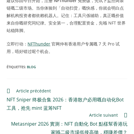
建议你由今日开始，注册
NFThunder
免费版，先试下监控两条
链嘅二级市场。当你体验到「自动扫货」嘅快感，你就会明白点
解机构投资者都依赖机器人。记住：工具只係辅助，真正嘅价值
来自你嘅研究同纪律。安全第一，合理配置资金，先喺 NFT 世界
站稳阵脚。
立即行动：
NFThunder
官网仲有香港用户专属嘅 7 天 Pro 试
用，唔好错过呢个机会。
ÉTIQUETTES
:
BLOG
Article précédent
NFT Sniper 终极合集 2026：香港散户必用嘅自动化Bot
工具，抢先 mint 蓝筹NFT
Article suivant
Metasniper 2026 實測：NFT 自動化 Bot 點樣幫香港玩
家喺二級市場低接高拋，穩賺差價？