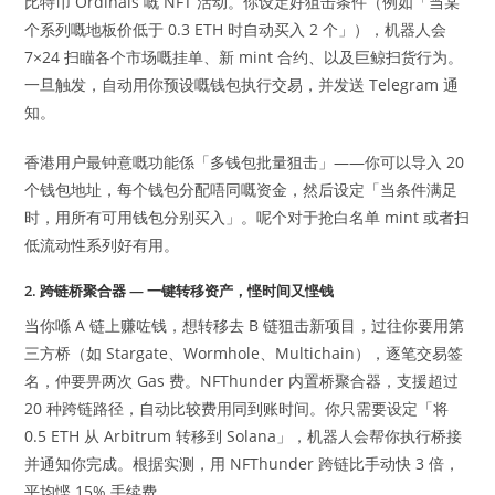
比特币 Ordinals 嘅 NFT 活动。你设定好狙击条件（例如「当某
个系列嘅地板价低于 0.3 ETH 时自动买入 2 个」），机器人会
7×24 扫瞄各个市场嘅挂单、新 mint 合约、以及巨鲸扫货行为。
一旦触发，自动用你预设嘅钱包执行交易，并发送 Telegram 通
知。
香港用户最钟意嘅功能係「多钱包批量狙击」——你可以导入 20
个钱包地址，每个钱包分配唔同嘅资金，然后设定「当条件满足
时，用所有可用钱包分别买入」。呢个对于抢白名单 mint 或者扫
低流动性系列好有用。
2. 跨链桥聚合器 — 一键转移资产，悭时间又悭钱
当你喺 A 链上赚咗钱，想转移去 B 链狙击新项目，过往你要用第
三方桥（如 Stargate、Wormhole、Multichain），逐笔交易签
名，仲要畀两次 Gas 费。NFThunder 内置桥聚合器，支援超过
20 种跨链路径，自动比较费用同到账时间。你只需要设定「将
0.5 ETH 从 Arbitrum 转移到 Solana」，机器人会帮你执行桥接
并通知你完成。根据实测，用 NFThunder 跨链比手动快 3 倍，
平均悭 15% 手续费。