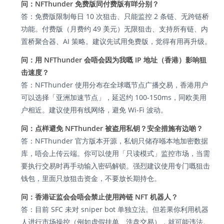
问：NFThunder 免费版同付费版有咩分别？
答：免费版限制每日 10 次狙击、只能监控 2 条链、无跨链桥
功能。付费版（月费约 49 美元）无限狙击、支持所有链、内
置桥聚合器、AI 策略。建议先试用免费版，觉得有用再升级。
问：用 NFThunder 会唔会因为我嘅 IP 地址（香港）影响狙
击速度？
答：NFThunder 使用分布在全球嘅节点广播交易，香港用户
可以选择「亚洲加速节点」，延迟约 100-150ms，同欧美用
户相近。建议使用有线网络，避免 Wi-Fi 波动。
问：点样避免 NFThunder 被盗用私钥？安全措施有边啲？
答：NFThunder 官方版本开源，私钥只储存喺本地加密数据
库，唔会上传云端。你可以使用「只读模式」监控市场，当需
要执行交易时再手动输入密码解锁。强烈建议使用专门嘅狙击
钱包，里面只放狙击资金，不要放长期持仓。
问：香港证监会会唔会禁止使用跨链 NFT 机器人？
答：目前 SFC 未对 sniper bot 单独立法。但若果你利用机器
人进行市场操控（例如虚假挂单、洗盘交易），就可能违法。