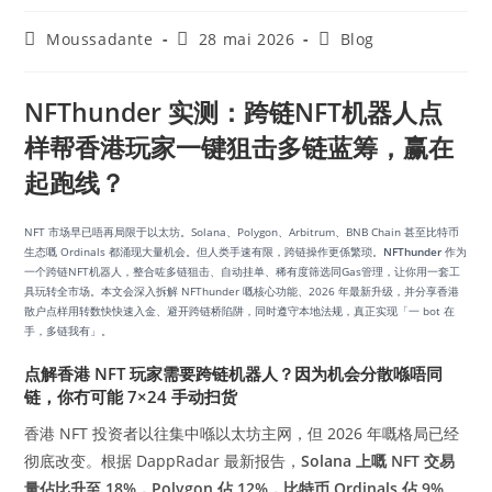
Moussadante
28 mai 2026
Blog
NFThunder 实测：跨链NFT机器人点
样帮香港玩家一键狙击多链蓝筹，赢在
起跑线？
NFT 市场早已唔再局限于以太坊。Solana、Polygon、Arbitrum、BNB Chain 甚至比特币
生态嘅 Ordinals 都涌现大量机会。但人类手速有限，跨链操作更係繁琐。
NFThunder
作为
一个跨链NFT机器人，整合咗多链狙击、自动挂单、稀有度筛选同Gas管理，让你用一套工
具玩转全市场。本文会深入拆解 NFThunder 嘅核心功能、2026 年最新升级，并分享香港
散户点样用转数快快速入金、避开跨链桥陷阱，同时遵守本地法规，真正实现「一 bot 在
手，多链我有」。
点解香港 NFT 玩家需要跨链机器人？因为机会分散喺唔同
链，你冇可能 7×24 手动扫货
香港 NFT 投资者以往集中喺以太坊主网，但 2026 年嘅格局已经
彻底改变。根据 DappRadar 最新报告，
Solana 上嘅 NFT 交易
量佔比升至 18%，Polygon 佔 12%，比特币 Ordinals 佔 9%
，