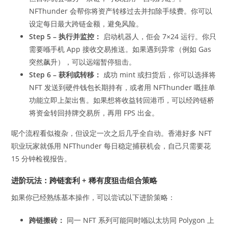
NFThunder 会帮你将资产转移过去并扣除手续费。你可以
设定每日最大跨链金额，避免风险。
Step 5 – 执行并监控：
启动机器人，佢会 7×24 运行。你只
需要喺手机 App 接收交易推送。如果遇到异常（例如 Gas
突然飙升），可以远端暂停狙击。
Step 6 – 获利或转移：
成功 mint 或扫货后，你可以选择将
NFT 发送到硬件钱包长期持有，或者用 NFThunder 嘅挂单
功能立即上架出售。如果想将收益转回港币，可以经跨链桥
将资金转回持牌交易所，再用 FPS 出金。
呢个流程看似複杂，但设定一次之后几乎全自动。香港好多 NFT
职业玩家就係用 NFThunder 每日稳定捕获机会，自己只需要花
15 分钟检视报告。
进阶玩法：跨链套利 + 稀有度狙击组合策略
如果你已经熟练基本操作，可以尝试以下进阶策略：
跨链搬砖：
同一 NFT 系列可能同时喺以太坊同 Polygon 上