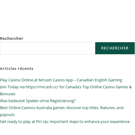
Rechercher
RECHERCHER
Articles récents
Play Casino Online at Mrcash Casino App – Canadian English Gaming
Join Today via https://mrcash.cc/ for Canada’s Top Online Casino Games &
Bonuses
Was bedeutet Spielen ohne Registrierung?
Best Online Casinos Australia games: discover top titles, features, and
payouts
Get ready to play at Pin Up: important steps to enhance your experience