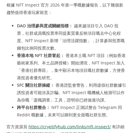
根據 NFT Inspect 官方 2026 年第一季嘅數據報告，以下幾個新
趨勢值得香港玩家留意：
DAO 治理參與度成關鍵指標：
越來越項目引入 DAO 投
票，社群成員嘅投票率同提案質量反映項目嘅去中心化程
度。NFT Inspect 新增「治理活躍指數」，計算參與投票嘅
錢包比例同投票次數。
香港本地 NFT 社群冒起：
香港本土嘅 NFT 項目（例如香港
藝術家系列、本土品牌授權）開始湧現，NFT Inspect 加入
「香港社群專區」，集中顯示本地項目嘅社群數據，方便香
港投資者優先研究。
SFC 關注社群操縱：
香港證監會警告，利用虛假社群數據引
誘投資者可能涉及詐騙。NFT Inspect 嘅機械人檢測可以作
為你嘅「盡職調查」工具，證明你已經做過功課。
跨平台社群整合：
NFT Inspect 正測試整合 Telegram 同
Reddit 嘅數據，未來可以睇到更全面嘅社群生態。
官方資源頁
https://cryptifyhub.com/links/nft-inspect/
有詳細