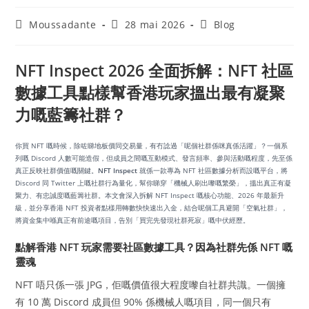
Moussadante
28 mai 2026
Blog
NFT Inspect 2026 全面拆解：NFT 社區
數據工具點樣幫香港玩家搵出最有凝聚
力嘅藍籌社群？
你買 NFT 嘅時候，除咗睇地板價同交易量，有冇諗過「呢個社群係咪真係活躍」？一個系
列嘅 Discord 人數可能造假，但成員之間嘅互動模式、發言頻率、參與活動嘅程度，先至係
真正反映社群價值嘅關鍵。
NFT Inspect
就係一款專為 NFT 社區數據分析而設嘅平台，將
Discord 同 Twitter 上嘅社群行為量化，幫你睇穿「機械人刷出嚟嘅繁榮」，搵出真正有凝
聚力、有忠誠度嘅藍籌社群。本文會深入拆解 NFT Inspect 嘅核心功能、2026 年最新升
級，並分享香港 NFT 投資者點樣用轉數快快速出入金，結合呢個工具避開「空氣社群」，
將資金集中喺真正有前途嘅項目，告別「買完先發現社群死寂」嘅中伏經歷。
點解香港 NFT 玩家需要社區數據工具？因為社群先係 NFT 嘅
靈魂
NFT 唔只係一張 JPG，佢嘅價值很大程度嚟自社群共識。一個擁
有 10 萬 Discord 成員但 90% 係機械人嘅項目，同一個只有