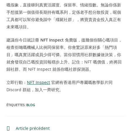
嘅假象，直接睇到真實活躍度、保留率、情緒指數。無論你係新
手想搵第一個值得長期持有嘅系列，定係老手想分散投資，呢個
工具都可以幫你避免踩中「殭屍社群」，將寶貴資金投入真正有
未來嘅項目。
建議你今日就註冊
NFT Inspect
免費版，搵幾個你關心嘅項目，
檢查佢哋嘅機械人比例同保留率。你會驚訝原來好多「熱門項
目」嘅真實活躍成員少得可憐。當你習慣用社群數據做決策，你
就會發現自己嘅投資回報穩步上升。記住：NFT 嘅價值，終將回
歸社群。而 NFT Inspect 就係你嘅社群探測器。
立即行動：
NFT Inspect
官網有香港用戶專屬嘅教學影片同
Discord 群組，加入一齊研究。
ÉTIQUETTES
:
BLOG
Article précédent