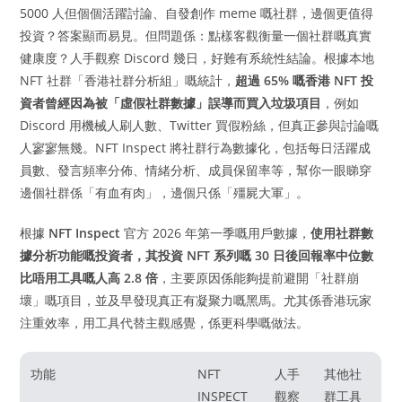
5000 人但個個活躍討論、自發創作 meme 嘅社群，邊個更值得
投資？答案顯而易見。但問題係：點樣客觀衡量一個社群嘅真實
健康度？人手觀察 Discord 幾日，好難有系統性結論。根據本地
NFT 社群「香港社群分析組」嘅統計，
超過 65% 嘅香港 NFT 投
資者曾經因為被「虛假社群數據」誤導而買入垃圾項目
，例如
Discord 用機械人刷人數、Twitter 買假粉絲，但真正參與討論嘅
人寥寥無幾。NFT Inspect 將社群行為數據化，包括每日活躍成
員數、發言頻率分佈、情緒分析、成員保留率等，幫你一眼睇穿
邊個社群係「有血有肉」，邊個只係「殭屍大軍」。
根據
NFT Inspect
官方 2026 年第一季嘅用戶數據，
使用社群數
據分析功能嘅投資者，其投資 NFT 系列嘅 30 日後回報率中位數
比唔用工具嘅人高 2.8 倍
，主要原因係能夠提前避開「社群崩
壞」嘅項目，並及早發現真正有凝聚力嘅黑馬。尤其係香港玩家
注重效率，用工具代替主觀感覺，係更科學嘅做法。
功能
NFT
人手
其他社
INSPECT
觀察
群工具