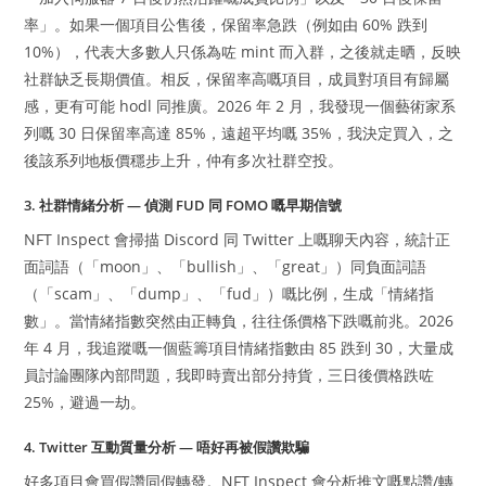
率」。如果一個項目公售後，保留率急跌（例如由 60% 跌到
10%），代表大多數人只係為咗 mint 而入群，之後就走晒，反映
社群缺乏長期價值。相反，保留率高嘅項目，成員對項目有歸屬
感，更有可能 hodl 同推廣。2026 年 2 月，我發現一個藝術家系
列嘅 30 日保留率高達 85%，遠超平均嘅 35%，我決定買入，之
後該系列地板價穩步上升，仲有多次社群空投。
3. 社群情緒分析 — 偵測 FUD 同 FOMO 嘅早期信號
NFT Inspect 會掃描 Discord 同 Twitter 上嘅聊天內容，統計正
面詞語（「moon」、「bullish」、「great」）同負面詞語
（「scam」、「dump」、「fud」）嘅比例，生成「情緒指
數」。當情緒指數突然由正轉負，往往係價格下跌嘅前兆。2026
年 4 月，我追蹤嘅一個藍籌項目情緒指數由 85 跌到 30，大量成
員討論團隊內部問題，我即時賣出部分持貨，三日後價格跌咗
25%，避過一劫。
4. Twitter 互動質量分析 — 唔好再被假讚欺騙
好多項目會買假讚同假轉發。NFT Inspect 會分析推文嘅點讚/轉