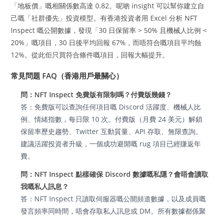
「地板價」嘅相關係數高達 0.82。呢啲 insight 可以幫你建立自
己嘅「社群優先」投資模型。有香港投資者用 Excel 分析 NFT
Inspect 嘅公開數據，發現「30 日保留率 > 50% 且機械人比例 <
20%」嘅項目，30 日後平均回報 67%，而唔符合嘅項目平均蝕
12%。從此佢只買符合條件嘅項目，回報大幅提升。
常見問題 FAQ（香港用戶最關心）
問：NFT Inspect 免費版有限制嗎？付費版幾錢？
答：免費版可以查詢任何項目嘅 Discord 活躍度、機械人比
例、情緒指數，每日限 10 次。付費版（月費 24 美元）解鎖
保留率歷史趨勢、Twitter 互動質量、API 存取、無限查詢。
建議活躍投資者升級，一個成功避開嘅 rug 項目已經賺返年
費。
問：NFT Inspect 點樣確保 Discord 數據嘅私隱？會唔會讀取
我嘅私人訊息？
答：NFT Inspect 只讀取伺服器嘅公開頻道數據，以及成員嘅
發言頻率同時間，唔會存取私人訊息或 DM。所有數據都係聚