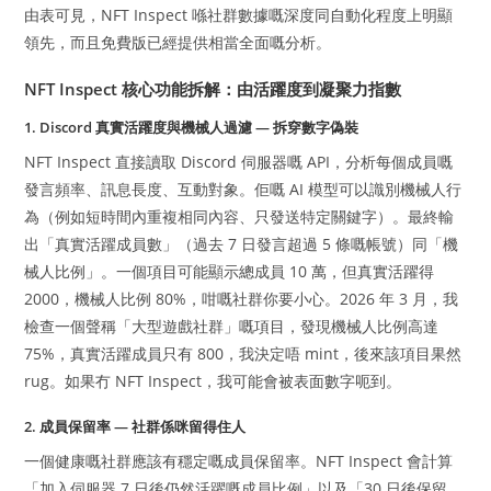
由表可見，NFT Inspect 喺社群數據嘅深度同自動化程度上明顯
領先，而且免費版已經提供相當全面嘅分析。
NFT Inspect 核心功能拆解：由活躍度到凝聚力指數
1. Discord 真實活躍度與機械人過濾 — 拆穿數字偽裝
NFT Inspect 直接讀取 Discord 伺服器嘅 API，分析每個成員嘅
發言頻率、訊息長度、互動對象。佢嘅 AI 模型可以識別機械人行
為（例如短時間內重複相同內容、只發送特定關鍵字）。最終輸
出「真實活躍成員數」（過去 7 日發言超過 5 條嘅帳號）同「機
械人比例」。一個項目可能顯示總成員 10 萬，但真實活躍得
2000，機械人比例 80%，咁嘅社群你要小心。2026 年 3 月，我
檢查一個聲稱「大型遊戲社群」嘅項目，發現機械人比例高達
75%，真實活躍成員只有 800，我決定唔 mint，後來該項目果然
rug。如果冇 NFT Inspect，我可能會被表面數字呃到。
2. 成員保留率 — 社群係咪留得住人
一個健康嘅社群應該有穩定嘅成員保留率。NFT Inspect 會計算
「加入伺服器 7 日後仍然活躍嘅成員比例」以及「30 日後保留