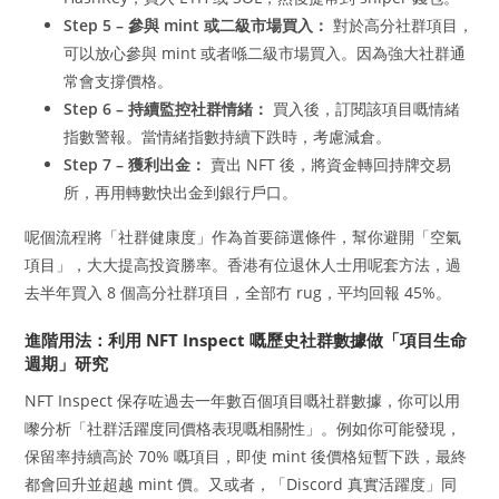
Step 5 – 參與 mint 或二級市場買入：
對於高分社群項目，
可以放心參與 mint 或者喺二級市場買入。因為強大社群通
常會支撐價格。
Step 6 – 持續監控社群情緒：
買入後，訂閱該項目嘅情緒
指數警報。當情緒指數持續下跌時，考慮減倉。
Step 7 – 獲利出金：
賣出 NFT 後，將資金轉回持牌交易
所，再用轉數快出金到銀行戶口。
呢個流程將「社群健康度」作為首要篩選條件，幫你避開「空氣
項目」，大大提高投資勝率。香港有位退休人士用呢套方法，過
去半年買入 8 個高分社群項目，全部冇 rug，平均回報 45%。
進階用法：利用 NFT Inspect 嘅歷史社群數據做「項目生命
週期」研究
NFT Inspect 保存咗過去一年數百個項目嘅社群數據，你可以用
嚟分析「社群活躍度同價格表現嘅相關性」。例如你可能發現，
保留率持續高於 70% 嘅項目，即使 mint 後價格短暫下跌，最終
都會回升並超越 mint 價。又或者，「Discord 真實活躍度」同