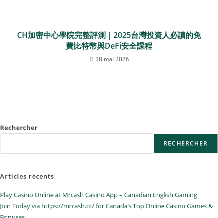
CH加密中心學院完整評測｜2025台灣投資人必讀的免
費比特幣與DeFi安全課程
28 mai 2026
Rechercher
RECHERCHER
Articles récents
Play Casino Online at Mrcash Casino App – Canadian English Gaming
Join Today via https://mrcash.cc/ for Canada’s Top Online Casino Games &
Bonuses