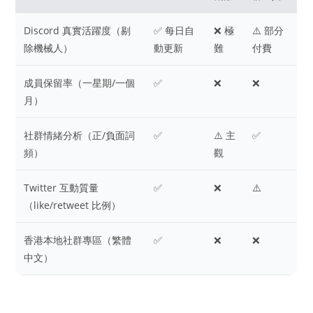
Discord 真實活躍度（剔
✅ 每日自
❌ 極
⚠️ 部分
除機械人）
動更新
難
付費
成員保留率（一星期/一個
✅
❌
❌
月）
社群情緒分析（正/負面詞
✅
⚠️ 主
✅
頻）
觀
Twitter 互動質量
✅
❌
⚠️
（like/retweet 比例）
香港本地社群專區（繁體
✅
❌
❌
中文）