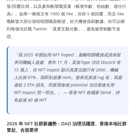
發/回覆比例，以及參與帳號嘅質量（帳號年齡、粉絲數、過往行
為）。如果一條推文有 1000 個 like，但得 5 個回覆，而且 like
嘅帳號大部分係啱啱開嘅新帳號，好大機會係刷數據。你可以睇
到每個項目嘅 Twitter 「真實互動分數」，避免被營銷數字迷
惑。
「我 2025 年開始用 NFT Inspect，最離唔開嘅係成員保留
率同機械人過濾。舊年 11 月，某個 hype 項目 Discord 有
15 萬人，但 NFT Inspect 顯示真實活躍只有 2000，機械
人比例 87%，我即刻放棄 mint。後來佢真係 rug 咗，我避
過咗 2 ETH 損失。而家我每個 potential 項目都會先用
NFT Inspect 照一照先。」 — 香港 NFT 收藏家 Derek，持
有超過 40 個 NFT
2026 年 NFT 社群新趨勢：DAO 治理活躍度、香港本地社群
冒起、合規要求