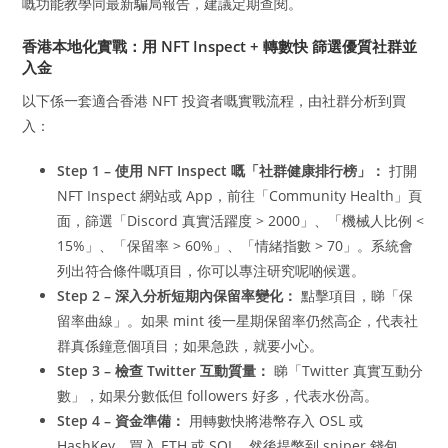
嘅功能教學同最新騙局報告，建議定期查閱。
香港本地化實戰：用 NFT Inspect + 轉數快 篩選優質社群並
入金
以下係一套適合香港 NFT 投資者嘅實戰流程，由社群分析到買
入：
Step 1 – 使用 NFT Inspect 嘅「社群健康排行榜」：
打開
NFT Inspect 網站或 App，前往「Community Health」頁
面，篩選「Discord 真實活躍度 > 2000」、「機械人比例 <
15%」、「保留率 > 60%」、「情緒指數 > 70」。系統會
列出符合條件嘅項目，你可以專注研究呢啲候選。
Step 2 – 深入分析短期內保留率變化：
點擊項目，睇「保
留率曲線」。如果 mint 後一星期保留率仍然高企，代表社
群真係鐘意個項目；如果急跌，就要小心。
Step 3 – 檢查 Twitter 互動質量：
睇「Twitter 真實互動分
數」，如果分數低但 followers 好多，代表水份高。
Step 4 – 資金準備：
用轉數快將港幣存入 OSL 或
HashKey，買入 ETH 或 SOL，然後提幣到 sniper 錢包。