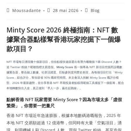
Moussadante
28 mai 2026
Blog
Minty Score 2026 終極指南：NFT 數
據聚合器點樣幫香港玩家挖掘下一個爆
款項目？
NFT 市場每日湧現幾十個新項目，但你點樣快速篩選出有潛力嗰幾個？睇 Discord 人數？
追 Twitter 粉絲？呢啲指標太易造假。
Minty Score
係一個專為 NFT 新項目挖掘而設嘅數
據聚合器，整合鏈上數據、社群活躍度、巨鯨參與度同歷史表現，為每個項目打出「Minty
Score」綜合評分，幫你節省 90% 嘅研究時間。本文會深入拆解 Minty Score 嘅評分模
型、2026 年最新趨勢，並分享香港 NFT 早期投資者點樣用呢個工具捕捉下一個藍籌，配合
本地轉數快出入金，真正做到「早人一步，贏在起跑線」。
點解香港 NFT 玩家需要 Minty Score？因為市場太多「虛假
繁榮」，你需要一把量尺
香港 NFT 市場近年急速膨脹，根據本地數碼港嘅報告，2025 年
本地 NFT 交易額超過 12 億港幣，但同時有大量「空氣項目」湧
現，利用機械人刷 Discord 人數、買假 Twitter 粉絲、甚至造假