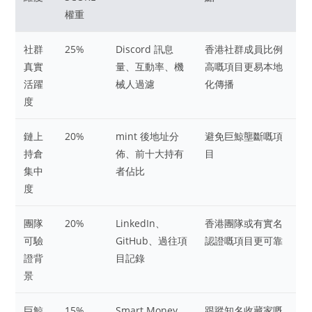
權重
社群
25%
Discord 訊息
香港社群成員比例
真實
量、互動率、機
高嘅項目更易本地
活躍
械人過濾
化傳播
度
鏈上
20%
mint 後地址分
避免巨鯨壟斷嘅項
持倉
佈、前十大持有
目
集中
者佔比
度
團隊
20%
LinkedIn、
香港團隊或有實名
可驗
GitHub、過往項
認證嘅項目更可靠
證背
目記錄
景
巨鯨
15%
Smart Money
跟蹤知名收藏家嘅