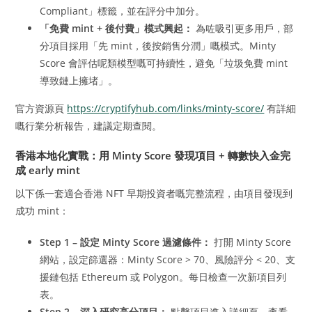
Compliant」標籤，並在評分中加分。
「免費 mint + 後付費」模式興起：
為咗吸引更多用戶，部
分項目採用「先 mint，後按銷售分潤」嘅模式。Minty
Score 會評估呢類模型嘅可持續性，避免「垃圾免費 mint
導致鏈上擁堵」。
官方資源頁
https://cryptifyhub.com/links/minty-score/
有詳細
嘅行業分析報告，建議定期查閱。
香港本地化實戰：用 Minty Score 發現項目 + 轉數快入金完
成 early mint
以下係一套適合香港 NFT 早期投資者嘅完整流程，由項目發現到
成功 mint：
Step 1 – 設定 Minty Score 過濾條件：
打開 Minty Score
網站，設定篩選器：Minty Score > 70、風險評分 < 20、支
援鏈包括 Ethereum 或 Polygon。每日檢查一次新項目列
表。
Step 2 – 深入研究高分項目：
點擊項目進入詳細頁，查看