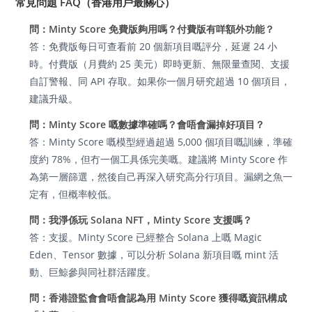
常見問題 FAQ（香港用戶最關心）
問：Minty Score 免費版夠用嗎？付費版有咩額外功能？
答：免費版每日可查看前 20 個新項目嘅評分，延遲 24 小
時。付費版（月費約 25 美元）即時更新、無限量查閱、支援
自訂警報、同 API 存取。如果你一個月研究超過 10 個項目，
建議升級。
問：Minty Score 嘅數據準確嗎？會唔會漏掉好項目？
答：Minty Score 嘅模型經過超過 5,000 個項目嘅訓練，準確
度約 78%，但冇一個工具係完美嘅。建議將 Minty Score 作
為第一層篩選，然後自己再深入研究高分行項目。漏網之魚一
定有，但概率較低。
問：我淨係玩 Solana NFT，Minty Score 支援嗎？
答：支援。Minty Score 已經整合 Solana 上嘅 Magic
Eden、Tensor 數據，可以分析 Solana 新項目嘅 mint 活
動、巨鯨參與同社群活躍度。
問：香港證監會會唔會認為用 Minty Score 獲得嘅資訊構成