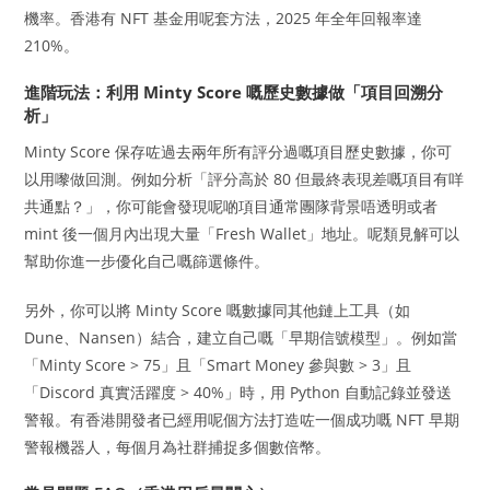
機率。香港有 NFT 基金用呢套方法，2025 年全年回報率達
210%。
進階玩法：利用 Minty Score 嘅歷史數據做「項目回溯分
析」
Minty Score 保存咗過去兩年所有評分過嘅項目歷史數據，你可
以用嚟做回測。例如分析「評分高於 80 但最終表現差嘅項目有咩
共通點？」，你可能會發現呢啲項目通常團隊背景唔透明或者
mint 後一個月內出現大量「Fresh Wallet」地址。呢類見解可以
幫助你進一步優化自己嘅篩選條件。
另外，你可以將 Minty Score 嘅數據同其他鏈上工具（如
Dune、Nansen）結合，建立自己嘅「早期信號模型」。例如當
「Minty Score > 75」且「Smart Money 參與數 > 3」且
「Discord 真實活躍度 > 40%」時，用 Python 自動記錄並發送
警報。有香港開發者已經用呢個方法打造咗一個成功嘅 NFT 早期
警報機器人，每個月為社群捕捉多個數倍幣。