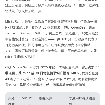
鏈上交易量。傳統上，散戶只能靠感覺或者跟 KOL 推薦，結果往
往成為「接火棒」嘅一員。
Minty Score 嘅誕生就係為了解決呢個資訊不對稱。佢作為一個
NFT 數據聚合器，從超過 20 個數據源（包括 OpenSea、Blur、
Twitter、Discord、GitHub、鏈上合約）抓取信息，然後用機器
學習模型計算出一個綜合評分——0 到 100 分，分數越高代表項
目越值得關注。評分維度包括：社群真實活躍度（剔除機械
人）、團隊可驗證背景、鏈上持倉集中度、巨鯨參與比例、以及
mint 後嘅價格穩定性。
根據
Minty Score
官方 2026 年第一季嘅回溯測試，
評分高於 85
嘅項目，其 mint 後 30 日地板價平均升幅為 140%
，而評分低於
40 嘅項目有超過 80% 會 Rug 或者跌破 mint 價。呢個數據對於
香港 NFT 早期投資者嚟講，係一個極具參考價值嘅信號。
評分
MINTY
數據來源
香港用戶特別關注
維度
SCORE
點