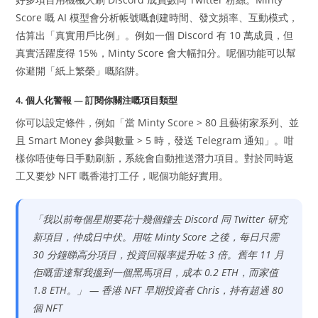
Score 嘅 AI 模型會分析帳號嘅創建時間、發文頻率、互動模式，
估算出「真實用戶比例」。例如一個 Discord 有 10 萬成員，但
真實活躍度得 15%，Minty Score 會大幅扣分。呢個功能可以幫
你避開「紙上繁榮」嘅陷阱。
4. 個人化警報 — 訂閱你關注嘅項目類型
你可以設定條件，例如「當 Minty Score > 80 且藝術家系列、並
且 Smart Money 參與數量 > 5 時，發送 Telegram 通知」。咁
樣你唔使每日手動刷新，系統會自動推送潛力項目。對於同時返
工又要炒 NFT 嘅香港打工仔，呢個功能好實用。
「我以前每個星期要花十幾個鐘去 Discord 同 Twitter 研究
新項目，仲成日中伏。用咗 Minty Score 之後，每日只需
30 分鐘睇高分項目，投資回報率提升咗 3 倍。舊年 11 月
佢嘅雷達幫我搵到一個黑馬項目，成本 0.2 ETH，而家值
1.8 ETH。」 — 香港 NFT 早期投資者 Chris，持有超過 80
個 NFT