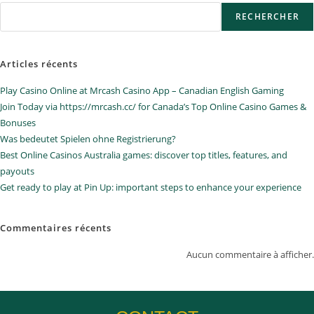
RECHERCHER
Articles récents
Play Casino Online at Mrcash Casino App – Canadian English Gaming
Join Today via https://mrcash.cc/ for Canada’s Top Online Casino Games &
Bonuses
Was bedeutet Spielen ohne Registrierung?
Best Online Casinos Australia games: discover top titles, features, and
payouts
Get ready to play at Pin Up: important steps to enhance your experience
Commentaires récents
Aucun commentaire à afficher.