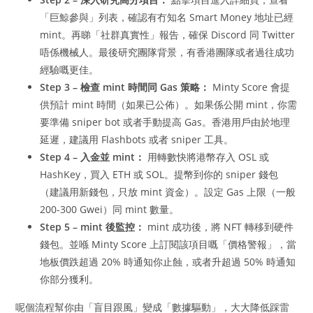
「巨鯨參與」列表，確認有冇知名 Smart Money 地址已經
mint。再睇「社群真實性」報告，確保 Discord 同 Twitter
唔係機械人。最後研究團隊背景，有香港團隊或者過往成功
經驗嘅更佳。
Step 3 – 檢查 mint 時間同 Gas 策略：
Minty Score 會提
供預計 mint 時間（如果已公佈）。如果係公開 mint，你需
要準備 sniper bot 或者手動提高 Gas。香港用戶由於地理
延遲，建議用 Flashbots 或者 sniper 工具。
Step 4 – 入金並 mint：
用轉數快將港幣存入 OSL 或
HashKey，買入 ETH 或 SOL。提幣到你的 sniper 錢包
（建議用新錢包，只放 mint 資金）。設定 Gas 上限（一般
200-300 Gwei）同 mint 數量。
Step 5 – mint 後監控：
mint 成功後，將 NFT 轉移到硬件
錢包。並喺 Minty Score 上訂閱該項目嘅「價格警報」，當
地板價跌超過 20% 時通知你止蝕，或者升超過 50% 時通知
你部分獲利。
呢個流程幫你由「盲目跟風」變成「數據驅動」，大大降低踩雷