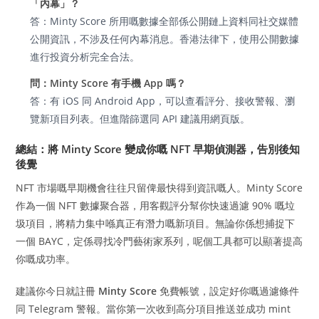
「內幕」？
答：Minty Score 所用嘅數據全部係公開鏈上資料同社交媒體
公開資訊，不涉及任何內幕消息。香港法律下，使用公開數據
進行投資分析完全合法。
問：Minty Score 有手機 App 嗎？
答：有 iOS 同 Android App，可以查看評分、接收警報、瀏
覽新項目列表。但進階篩選同 API 建議用網頁版。
總結：將 Minty Score 變成你嘅 NFT 早期偵測器，告別後知
後覺
NFT 市場嘅早期機會往往只留俾最快得到資訊嘅人。Minty Score
作為一個 NFT 數據聚合器，用客觀評分幫你快速過濾 90% 嘅垃
圾項目，將精力集中喺真正有潛力嘅新項目。無論你係想捕捉下
一個 BAYC，定係尋找冷門藝術家系列，呢個工具都可以顯著提高
你嘅成功率。
建議你今日就註冊
Minty Score
免費帳號，設定好你嘅過濾條件
同 Telegram 警報。當你第一次收到高分項目推送並成功 mint