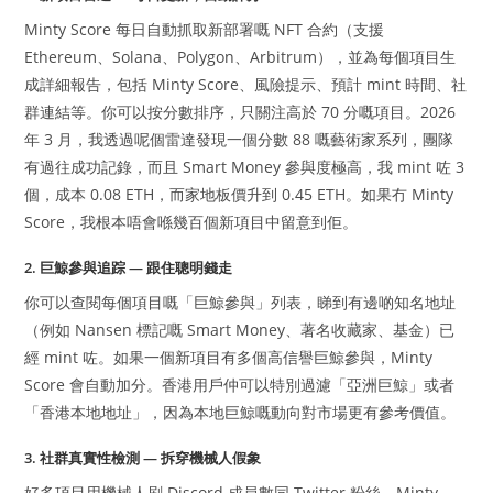
Minty Score 每日自動抓取新部署嘅 NFT 合約（支援
Ethereum、Solana、Polygon、Arbitrum），並為每個項目生
成詳細報告，包括 Minty Score、風險提示、預計 mint 時間、社
群連結等。你可以按分數排序，只關注高於 70 分嘅項目。2026
年 3 月，我透過呢個雷達發現一個分數 88 嘅藝術家系列，團隊
有過往成功記錄，而且 Smart Money 參與度極高，我 mint 咗 3
個，成本 0.08 ETH，而家地板價升到 0.45 ETH。如果冇 Minty
Score，我根本唔會喺幾百個新項目中留意到佢。
2. 巨鯨參與追踪 — 跟住聰明錢走
你可以查閱每個項目嘅「巨鯨參與」列表，睇到有邊啲知名地址
（例如 Nansen 標記嘅 Smart Money、著名收藏家、基金）已
經 mint 咗。如果一個新項目有多個高信譽巨鯨參與，Minty
Score 會自動加分。香港用戶仲可以特別過濾「亞洲巨鯨」或者
「香港本地地址」，因為本地巨鯨嘅動向對市場更有參考價值。
3. 社群真實性檢測 — 拆穿機械人假象
好多項目用機械人刷 Discord 成員數同 Twitter 粉絲。Minty