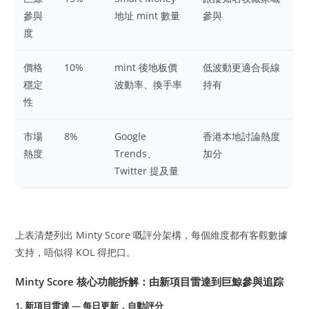
參與
地址 mint 數量
參與
度
價格
10%
mint 後地板價
低波動更適合長線
穩定
波動率、換手率
持有
性
市場
8%
Google
香港本地討論熱度
熱度
Trends、
加分
Twitter 提及量
上表清楚列出 Minty Score 嘅評分架構，每個維度都有客觀數據
支持，唔似得 KOL 得把口。
Minty Score 核心功能拆解：由新項目雷達到巨鯨參與追踪
1. 新項目雷達 — 每日更新，自動評分