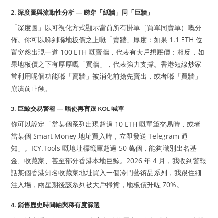
2. 深度圖與流動性分析 — 睇穿「紙牆」同「巨牆」
「深度圖」以可視化方式顯示當前所有掛單（買單同賣單）嘅分
佈。你可以睇到喺地板價之上嘅「賣牆」厚度：如果 1.1 ETH 位
置突然出現一道 100 ETH 嘅賣牆，代表有大戶想壓價；相反，如
果地板價之下有厚厚嘅「買牆」，代表強力支撐。香港短線炒家
常利用呢個功能喺「賣牆」被消化前搶先賣出，或者喺「買牆」
崩潰前止蝕。
3. 巨鯨交易警報 — 唔使再盲跟 KOL 喊單
你可以設定「當某個系列出現超過 10 ETH 嘅單筆交易時，或者
當某個 Smart Money 地址買入時，立即發送 Telegram 通
知」。ICY.Tools 嘅地址標籤庫超過 50 萬個，能夠識別出名基
金、收藏家、甚至部分香港本地巨鯨。2026 年 4 月，我收到警報
話某個香港知名收藏家地址買入一個冷門藝術品系列，我跟住細
注入場，兩星期後該系列被大戶掃貨，地板價升咗 70%。
4. 銷售歷史時間軸與稀有度篩選