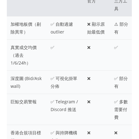
官方
三方工
具
加權地板價（剔
✅ 自動過濾
❌ 顯示原
⚠️ 部分
除異常）
outlier
始最低價
有
真實成交均價
✅
❌
✅
（過去
1/6/24h）
深度圖 (Bid/Ask
✅ 可視化掛單
❌
✅ 部分
wall)
分佈
有
巨鯨交易警報
✅ Telegram /
❌
✅ 多數
Discord 推送
需要付
費
香港合規項目標
✅ 與持牌機構
❌
❌