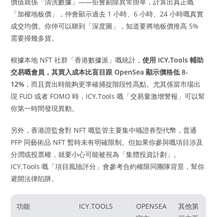
價值就係「清洗數據」——佢會剔除異常掛單，計算出真正嘅
「加權地板價」，仲會顯示過去 1 小時、6 小時、24 小時嘅真實
成交均價。你仲可以睇到「深度圖」，知道要將地板價推高 5%
需要掃幾多貨。
根據本地 NFT 社群「香港數據派」嘅統計，
使用 ICY.Tools 輔助
交易嘅會員，其買入成本比盲目跟 OpenSea 顯示價格低 8-
12%
，而且賣出時能夠更準確捕捉階段性高點。尤其係當市場出
現 FUD 或者 FOMO 時，ICY.Tools 嘅「交易量激增警報」可以幫
你第一時間發現異動。
另外，香港證監會對 NFT 嘅監管主要集中喺證券型代幣，普通
PFP 同藝術品 NFT 暫時未有明確限制。但如果你參與嘅項目涉及
分潤或投票權，就要小心可能被視為「集體投資計劃」。
ICY.Tools 嘅「項目風險評分」會參考合約權限同團隊背景，幫你
避開法律陷阱。
功能
ICY.TOOLS
OPENSEA
其他第