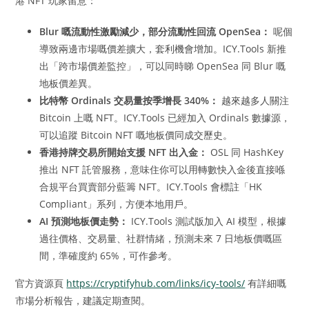
港 NFT 玩家留意：
Blur 嘅流動性激勵減少，部分流動性回流 OpenSea：
呢個
導致兩邊市場嘅價差擴大，套利機會增加。ICY.Tools 新推
出「跨市場價差監控」，可以同時睇 OpenSea 同 Blur 嘅
地板價差異。
比特幣 Ordinals 交易量按季增長 340%：
越來越多人關注
Bitcoin 上嘅 NFT。ICY.Tools 已經加入 Ordinals 數據源，
可以追蹤 Bitcoin NFT 嘅地板價同成交歷史。
香港持牌交易所開始支援 NFT 出入金：
OSL 同 HashKey
推出 NFT 託管服務，意味住你可以用轉數快入金後直接喺
合規平台買賣部分藍籌 NFT。ICY.Tools 會標註「HK
Compliant」系列，方便本地用戶。
AI 預測地板價走勢：
ICY.Tools 測試版加入 AI 模型，根據
過往價格、交易量、社群情緒，預測未來 7 日地板價嘅區
間，準確度約 65%，可作參考。
官方資源頁
https://cryptifyhub.com/links/icy-tools/
有詳細嘅
市場分析報告，建議定期查閱。