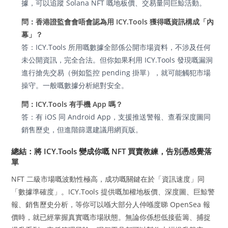
據，可以追蹤 Solana NFT 嘅地板價、交易量同巨鯨活動。
問：香港證監會會唔會認為用 ICY.Tools 獲得嘅資訊構成「內
幕」？
答：ICY.Tools 所用嘅數據全部係公開市場資料，不涉及任何
未公開資訊，完全合法。但你如果利用 ICY.Tools 發現嘅漏洞
進行搶先交易（例如監控 pending 掛單），就可能觸犯市場
操守。一般嘅數據分析絕對安全。
問：ICY.Tools 有手機 App 嗎？
答：有 iOS 同 Android App，支援推送警報、查看深度圖同
銷售歷史，但進階篩選建議用網頁版。
總結：將 ICY.Tools 變成你嘅 NFT 買賣教練，告別憑感覺落
單
NFT 二級市場嘅波動性極高，成功嘅關鍵在於「資訊速度」同
「數據準確度」。ICY.Tools 提供嘅加權地板價、深度圖、巨鯨警
報、銷售歷史分析，等你可以喺大部分人仲喺度睇 OpenSea 報
價時，就已經掌握真實嘅市場狀態。無論你係想低接藍籌、捕捉