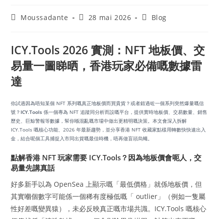
Moussadante
28 mai 2026
Blog
ICY.Tools 2026 實測：NFT 地板價、交
易量一圖睇晒，香港玩家必備嘅數據雷
達
你試過因為唔知某個 NFT 系列嘅真正地板價而買貴貨？或者錯過咗一個系列突然爆量嘅信
號？
ICY.Tools
係一個專為 NFT 追蹤同分析而設嘅平台，提供實時地板價、交易數量、銷售
歷史、巨鯨警報等數據，幫你喺混亂嘅市場中做出更精明嘅決策。本文會深入拆解
ICY.Tools 嘅核心功能、2026 年最新趨勢，並分享香港 NFT 收藏家點樣用轉數快快速出入
金，結合呢個工具捕捉入市同出貨嘅最佳時機，唔再做盲頭烏蠅。
點解香港 NFT 玩家需要 ICY.Tools？因為地板價會呃人，交
易量先講真話
好多新手以為 OpenSea 上顯示嘅「最低價格」就係地板價，但
其實嗰個數字可能係一個稀有度極低嘅「 outlier」（例如一隻屬
性好差嘅變異猿），未必反映真正嘅市場共識。ICY.Tools 嘅核心