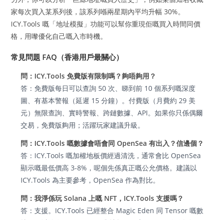
家每次買入某系列後，該系列喺兩星期內平均升幅 30%。
ICY.Tools 嘅「地址模擬」功能可以幫你重現佢嘅買入時間同價
格，用嚟優化自己嘅入市時機。
常見問題 FAQ（香港用戶最關心）
問：ICY.Tools 免費版有限制嗎？夠唔夠用？
答：免費版每日可以查詢 50 次、睇到前 10 個系列嘅深度
圖、有基本警報（延遲 15 分鐘）。付費版（月費約 29 美
元）無限查詢、實時警報、跨鏈數據、API。如果你只係偶爾
交易，免費版夠用；活躍玩家建議升級。
問：ICY.Tools 嘅數據會唔會同 OpenSea 有出入？信邊個？
答：ICY.Tools 嘅加權地板價經過清洗，通常會比 OpenSea
顯示嘅最低價高 3-8%，呢個先係真正嘅公允價格。建議以
ICY.Tools 為主要參考，OpenSea 作為對比。
問：我淨係玩 Solana 上嘅 NFT，ICY.Tools 支援嗎？
答：支援。ICY.Tools 已經整合 Magic Eden 同 Tensor 嘅數