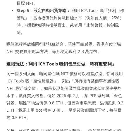
目標 NFT。
Step 5 – 設定自動出貨策略：
利用 ICY.Tools 嘅「獲利目標
警報」：當地板價升到你嘅目標水平（例如買入價 + 25%）
時，收到通知即時掛單賣出。或者用「止蝕警報」控制風
險。
呢個流程將數據同行動無縫結合，唔使再靠感覺。香港有位全職
NFT 交易員用呢套方法，每月穩定獲利 2-3 萬港幣。
進階玩法：利用 ICY.Tools 嘅銷售歷史做「稀有度套利」
同一個系列入面，唔同屬性嘅 NFT 價格可以相差好遠。你可以用
ICY.Tools 嘅「屬性篩選器」，列出「所有擁有某個罕有屬性嘅
NFT 最近成交價」，如果發現某個屬性嘅溢價突然低於歷史平均
水平，就係買入機會。例如 2026 年 2 月，某 PFP 系列嘅「金色
背景」屬性平均溢價係 0.8 ETH，但因為市場恐慌，溢價跌到 0.3
ETH，我馬上用 bot 掃咗 3 個，一星期後溢價回歸正常，每個賺
咗 0.5 ETH。
另外，你可以分析「巨鯨地址嘅買入歷史」，例如某個知名收藏