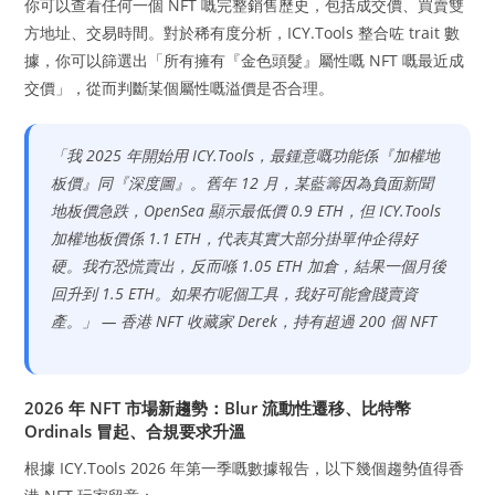
你可以查看任何一個 NFT 嘅完整銷售歷史，包括成交價、買賣雙
方地址、交易時間。對於稀有度分析，ICY.Tools 整合咗 trait 數
據，你可以篩選出「所有擁有『金色頭髮』屬性嘅 NFT 嘅最近成
交價」，從而判斷某個屬性嘅溢價是否合理。
「我 2025 年開始用 ICY.Tools，最鍾意嘅功能係『加權地
板價』同『深度圖』。舊年 12 月，某藍籌因為負面新聞
地板價急跌，OpenSea 顯示最低價 0.9 ETH，但 ICY.Tools
加權地板價係 1.1 ETH，代表其實大部分掛單仲企得好
硬。我冇恐慌賣出，反而喺 1.05 ETH 加倉，結果一個月後
回升到 1.5 ETH。如果冇呢個工具，我好可能會賤賣資
產。」 — 香港 NFT 收藏家 Derek，持有超過 200 個 NFT
2026 年 NFT 市場新趨勢：Blur 流動性遷移、比特幣
Ordinals 冒起、合規要求升溫
根據 ICY.Tools 2026 年第一季嘅數據報告，以下幾個趨勢值得香