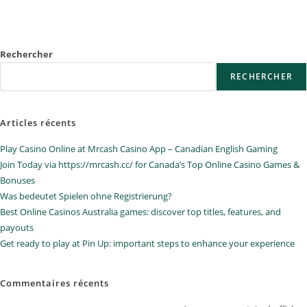
Rechercher
RECHERCHER
Articles récents
Play Casino Online at Mrcash Casino App – Canadian English Gaming
Join Today via https://mrcash.cc/ for Canada’s Top Online Casino Games &
Bonuses
Was bedeutet Spielen ohne Registrierung?
Best Online Casinos Australia games: discover top titles, features, and
payouts
Get ready to play at Pin Up: important steps to enhance your experience
Commentaires récents