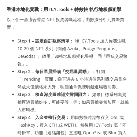
香港本地化實戰：用 ICY.Tools + 轉數快 執行地板價狙擊
以下係一套適合香港 NFT 投資者嘅流程，由數據分析到實際買
賣：
Step 1 – 設定自訂觀察清單：
喺 ICY.Tools 加入你關注嘅
10-20 個 NFT 系列（例如 Azuki、Pudgy Penguins、
DeGods）。啟用「加權地板價變化警報」同「巨鯨交易警
報」。
Step 2 – 每日早晨掃瞄「交易量異動」：
打開
「Trending」頁面，睇下過去 6 小時邊個系列嘅交易量突
然放大但價格未大升，呢個通常係聰明錢進場嘅前奏。
Step 3 – 檢查深度圖確認支撐同阻力：
如果目標系列嘅賣
牆厚過買牆好多，可能要等一等；如果買牆突然加厚，就係
入市時機。
Step 4 – 入金並執行交易：
用轉數快將港幣存入 OSL 或
HashKey，買入 ETH 或 WETH。然後用 ICY.Tools 嘅「即
時掛單」功能（連結錢包）直接喺 OpenSea 或 Blur 買入