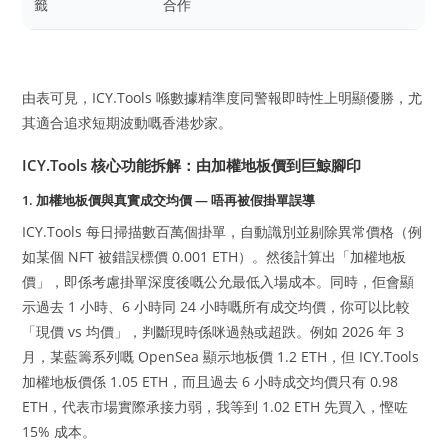
籤
合作
由表可見，ICY.Tools 喺數據精準度同警報即時性上明顯優勝，尤
其適合追求短期波動嘅香港炒家。
ICY.Tools 核心功能拆解：由加權地板價到巨鯨腳印
1. 加權地板價與真實成交均價 — 唔再被假掛單誤導
ICY.Tools 每日掃描數百萬個掛單，自動識別並剔除異常價格（例
如某個 NFT 被錯誤標價 0.001 ETH）。然後計算出「加權地板
價」，即係考慮掛單深度後嘅公允最低入場成本。同時，佢會顯
示過去 1 小時、6 小時同 24 小時嘅所有成交均價，你可以比較
「現價 vs 均價」，判斷現時係咪過熱或超跌。例如 2026 年 3
月，某藍籌系列嘅 OpenSea 顯示地板價 1.2 ETH，但 ICY.Tools
加權地板價係 1.05 ETH，而且過去 6 小時成交均價只有 0.98
ETH，代表市場實際承接力弱，我等到 1.02 ETH 先買入，慳咗
15% 成本。