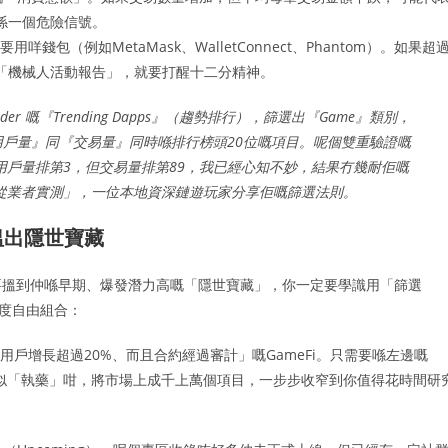
係一個危險信號。
要用咩錢包（例如MetaMask、WalletConnect、Phantom）。如果超
「機械人活動報告」，就要打醒十二分精神。
er 嘅『Trending Dapps』（趨勢排行），篩選出『Game』類別，
用戶量』同『交易量』同時喺排行榜頭20位嘅項目。呢個雙重驗證嘅
e用戶量排第3，但交易量排第89，我已經心知不妙，結果冇幾耐佢嘅
行業從業者實測」，一位本地資深鏈遊玩家分享佢嘅篩選法則。
搵出隱世寶藏
要搵到仲喺早期、爆發潛力高嘅「隱世寶藏」，你一定要學識用「篩選
維度自由組合：
躍用戶增長超過20%、而且合約經過審計」嘅GameFi。只需要喺左邊嘅
程就好似「執藥」咁，將市場上成千上萬個項目，一步步收窄到你值得花時間研