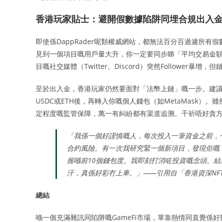
香港玩家貼士：避開假數據陷阱同埋合規出入
即使係DappRader呢類權威網站，都無法百分百過濾所有
見到一個項目嘅用戶量大升，你一定要同步睇「平均交易金
目嘅社交媒體（Twitter、Discord）突然Followe
至於出入金，香港玩家仍然要面對「法幣上鏈」嘅一步。建議使
USDC或ETH後，再轉入你嘅個人錢包（如MetaMask）
定程度嘅監管保障，萬一有糾紛都有渠道追溯。千祈唔好貪方便
「我係一個好謹慎嘅人，每次投入一筆資金之前，一定會用 
合約風險。有一次我研究緊一個新項目，發現佢嘅『To
握喺前10個錢包度。我即刻打消咗投資嘅念頭。
汗，真係好彩冇上車。」——引用自「香港資深NFT投資
總結
喺一個充滿雜訊同陷阱嘅GameFi市場，單靠熱情同直覺係