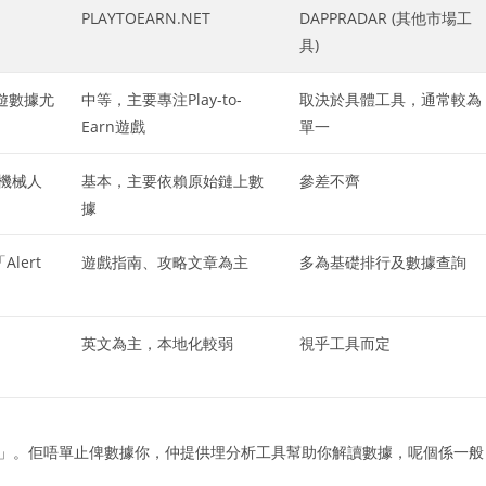
PLAYTOEARN.NET
DAPPRADAR (其他市場工
具)
遊數據尤
中等，主要專注Play-to-
取決於具體工具，通常較為
Earn遊戲
單一
機械人
基本，主要依賴原始鏈上數
參差不齊
據
Alert
遊戲指南、攻略文章為主
多為基礎排行及數據查詢
英文為主，本地化較弱
視乎工具而定
全面性」。佢唔單止俾數據你，仲提供埋分析工具幫助你解讀數據，呢個係一般