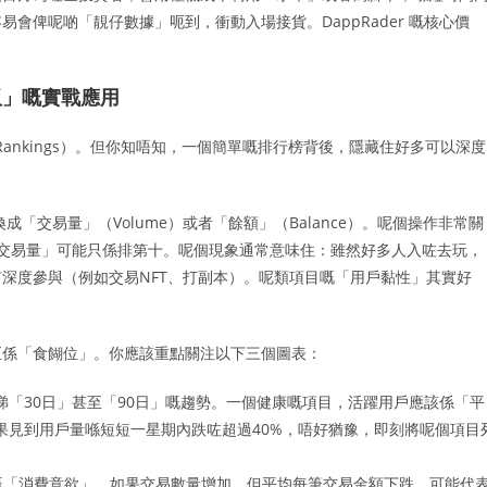
會俾呢啲「靚仔數據」呃到，衝動入場接貨。DappRader 嘅核心價
板」嘅實戰應用
Rankings）。但你知唔知，一個簡單嘅排行榜背後，隱藏住好多可以深度
「交易量」（Volume）或者「餘額」（Balance）。呢個操作非常關
嘅「交易量」可能只係排第十。呢個現象通常意味住：雖然好多人入咗去玩，
深度參與（例如交易NFT、打副本）。呢類項目嘅「用戶黏性」其實好
至係「食餬位」。你應該重點關注以下三個圖表：
「30日」甚至「90日」嘅趨勢。一個健康嘅項目，活躍用戶應該係「平
果見到用戶量喺短短一星期內跌咗超過40%，唔好猶豫，即刻將呢個項目
嘅「消費意欲」。如果交易數量增加，但平均每筆交易金額下跌，可能代