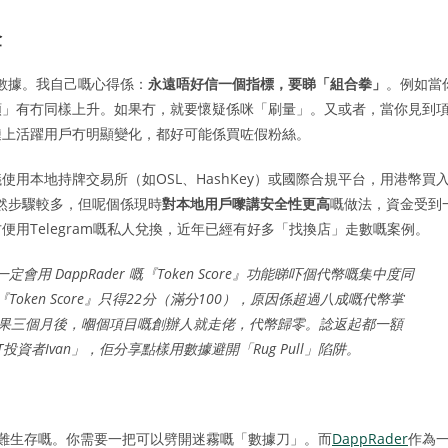
金
假數據。我自己嘅心得係：
永遠唔好信一個指標，要睇「組合拳」
。例如當
額」有冇同樣上升。如果冇，就要懷疑係咪「刷量」。又或者，當你見到
r暴增，但鏈上活躍用戶冇明顯變化，都好可能係買咗假粉絲。
用本地持牌交易所（如OSL、HashKey）或國際合規平台，用港幣買
。雖然步驟較多，但呢個係現時
對本地用戶嚟講安全性更高
嘅做法，資金受到
用Telegram嘅私人兌換，近年已經有好多「找換店」走數嘅案例。
DappRader 嘅『Token Score』功能睇吓個代幣嘅集中度同
ken Score』只得22分（滿分100），原因係超過八成嘅代幣掌
結果三個月後，嗰個項目嘅創辦人就走佬，代幣歸零。諗返起都一額
者Ivan」，佢分享點樣用數據避開「Rug Pull」陷阱。
好難生存嘅。你需要一把可以劈開迷霧嘅「數據刀」。而
DappRader
作為