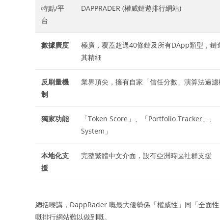
特點/平
DAPPRADER (權威鏈遊排行網站)
台
數據廣度
極廣，覆蓋超過40條鏈及所有DApp類型，鏈
其精細
反刷量機
業界頂尖，擁有自家「信任分數」演算法過濾
制
獨家功能
「Token Score」、「Portfolio Tracker」、「
System」
本地化支
完整繁體中文介面，設有亞洲時區社群支援
援
總括嚟講，DappRader 嘅最大優勢係「權威性」同「
嘅排行網站難以做到嘅。