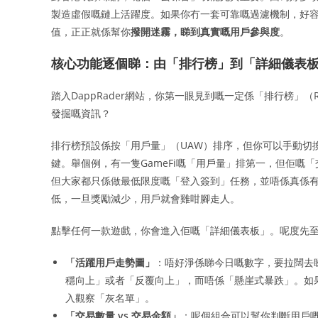
製造虛假嘅鏈上活躍度。如果你冇一套可靠嘅過濾機制，好容易
值，正正就係幫你
撥開迷霧，睇到真實嘅用戶參與度
。
核心功能逐個睇：由「排行榜」到「詳細儀表
踏入DappRader網站，你第一眼見到嘅一定係「排行榜」（
發掘嘅資訊？
排行榜預設係按「用戶量」（UAW）排序，但你可以手動切換成
鍵。舉個例，有一隻GameFi嘅「用戶量」排第一，但佢
但大家都只係做最低限度嘅「登入簽到」任務，並唔係真係有
低，一旦獎勵減少，用戶就會雞咁腳走人。
點擊任何一款遊戲，你會進入佢嘅「詳細儀表板」。呢度先
「活躍用戶走勢圖」
：唔好淨係睇今日嘅數字，要拉闊去睇
穩向上」或者「反覆向上」，而唔係「懸崖式暴跌」。如
入觀察「灰名單」。
「交易數量 vs 交易金額」
：呢個組合可以幫你判斷用戶