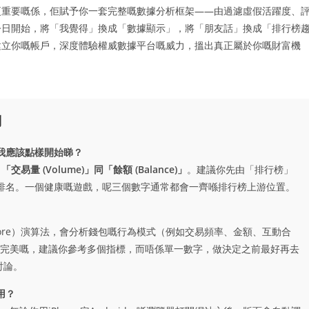
更重要嘅係，佢賦予你一套完整嘅數據分析框架——由過濾虛假活躍度、
今日開始，將「我覺得」換成「數據顯示」，將「朋友話」換成「排行榜
立你嘅帳戶，深度體驗權威數據平台嘅威力，搵出真正屬於你嘅財富機
問
？我應該點樣開始睇？
交易量 (Volume)」同「餘額 (Balance)」
。建議你先由「排行榜」
排名。一個健康嘅遊戲，呢三個數字通常都會一齊喺排行榜上游位置。
t Score）演算法，會分析錢包嘅行為模式（例如交易頻率、金額、互動合
完美嘅，建議你參考多個指標，而唔係單一數字，做決定之前最好再去
嘅討論。
用？