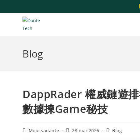
Blog
DappRader 權威
數據揀Game秘技
Moussadante
28 mai 2026
Blog