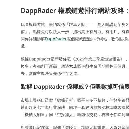
DappRader 權威鏈遊排行網站攻
玩區塊鏈遊戲，最怕就係「跟車太貼」——見人哋講到某隻G
倌」。點樣先可以快人一步，搵出真正有潛力、有用戶、有
同你詳細拆解
DappRader
呢個權威鏈遊排行網站，教你點樣
戲。
根據DappRader最新發佈嘅《2026年第二季度鏈遊報告
換率」亦都創下新高，超過六成嘅遊戲生命周期唔夠三個月
去，數據主導決策先係生存之道。
點解 DappRader 係權威？佢嘅數據可
市場上聲稱自己做「數據分析」嘅平台多不勝數，但好多都只係
於佢超過七年嘅行業深耕，同埋一套經過無數次校準嘅數據
「機械人刷量」同「空投獵人」嘅虛假交易，務求令你睇到
對香港玩家嚟講，呢個「去噪音」功能尤其重要。因為好多