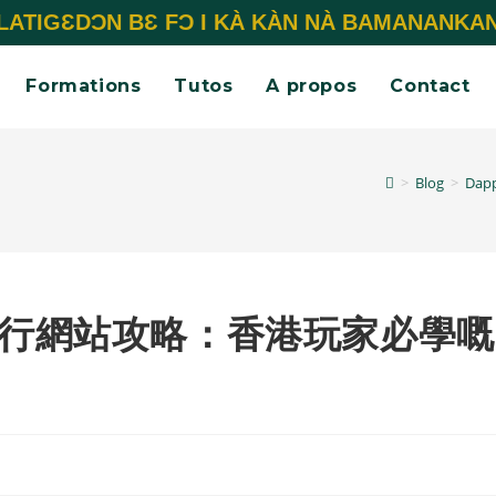
LATIGƐDƆN BƐ FƆ I KÀ KÀN NÀ BAMANANKA
Formations
Tutos
A propos
Contact
>
Blog
>
Da
鏈遊排行網站攻略：香港玩家必學嘅