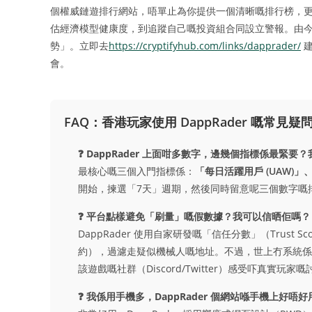
個權威鏈遊排行網站，唔單止為你提供一個清晰嘅排行榜，
估經濟模型健康度，到追蹤自己嘅投資組合同設立警報。由
勢」。立即去
https://cryptifyhub.com/links/dapprader/
建
會。
FAQ：香港玩家使用 DappRader 嘅常見疑
❓ DappRader 上面咁多數字，邊幾個指標係最緊要
最核心嘅三個入門指標係：
「每日活躍用戶 (UAW)」、「
開始，揀選「7天」週期，然後同時留意呢三個數字嘅
❓ 平台點樣避免「刷量」嘅假數據？我可以信晒佢嗎？
DappRader 使用自家研發嘅「信任分數」（Trus
約），過濾走疑似機械人嘅地址。不過，世上冇系統係
該遊戲嘅社群（Discord/Twitter）感受吓真實玩家
❓ 我係用手機多，DappRader 個網站喺手機上好唔好