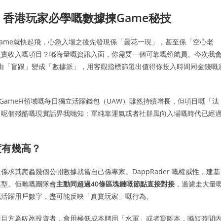
略：香港玩家必學嘅數據揀Game秘技
ame就快起飛，心急入場之後先發現係「曇花一現」，甚至係「空心老
真實收入嘅項目？喺海量嘅資訊入面，你需要一個可靠嘅領航員。今次我
由「盲跟」變成「數據派」，用客觀指標篩選出值得你投入時間同金錢嘅
》，GameFi領域嘅每日獨立活躍錢包（UAW）雖然持續增長，但項目嘅「汰
。呢個殘酷嘅現實話畀我哋知：單純靠運氣或者社群風向入場嘅時代已經
信度有幾高？
求其爬蟲幾個公開數據就當自己係專家。DappRader 嘅權威性，建基
模型。佢哋嘅團隊會
主動同超過40條區塊鏈嘅節點直接對接
，過濾走大量
嘅活躍用戶數字，盡可能反映「真實玩家」嘅行為。
項目方為咗氹投資者，會用極低成本聘用「水軍」或者寫腳本，喺短時間