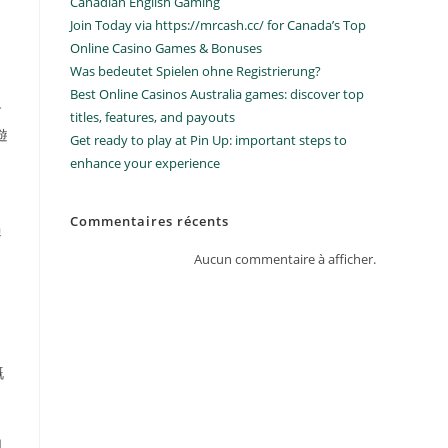
Canadian English Gaming
Join Today via https://mrcash.cc/ for Canada’s Top
Online Casino Games & Bonuses
Was bedeutet Spielen ohne Registrierung?
Best Online Casinos Australia games: discover top
會
titles, features, and payouts
遊
Get ready to play at Pin Up: important steps to
enhance your experience
Commentaires récents
過
Aucun commentaire à afficher.
嘅
內