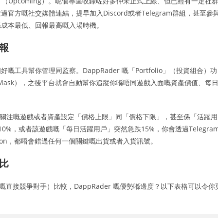
出」（Upcoming）。呢個專區收錄咗好多仲未正式上線、但已經有一定社
方嘅社交媒體連結，提早加入Discord或者Telegram群組，甚至參
係成本最低、回報最高嘅入場時機。
警報
幫你管理同監察。DappRader 嘅「Portfolio」（投資組合）功
Mask），之後平台就會自動幫你追蹤你喺唔同遊戲入面嘅資產價值、每
為你關注嘅遊戲或者資產設定「價格上限」同「價格下限」，甚至係「活躍用
0%，或者該遊戲嘅「每日活躍用戶」突然急跌15%，你會透過Telegra
Mon，都唔會錯過任何一個關鍵嘅出貨或者入貨訊號。
對比
Radar 嘅直接競爭對手）比較，DappRader 嘅優勢喺邊度？以下表格可以令你