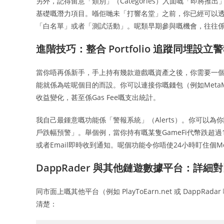
另外，記得留意「類別」（Categories）入面嘅「即將推
基礎嘅潛力項目。喺佢哋未「打響名堂」之前，你已經可以透過官
「白名單」或者「測試活動」。呢類早期參與嘅機會，往往
進階技巧：整合 Portfolio 追蹤同埋設立
當你唔再係新手，手上持有幾款遊戲嘅資產之後，你需要一個好嘅工具
能就係為咗呢個目的而設。你可以連接你嘅錢包（例如Meta
收益變化，甚至係Gas Fee嘅支出統計。
我自己最鍾意嘅功能係「警報系統」（Alerts）。你可以
戶跌幅預警」。舉個例，當你持有嘅某隻GameFi代幣跌超過1
或者Email即時收到通知。呢個功能令你唔使24小時盯住個
DappRader 與其他鏈遊數據平台：詳細
同市面上嘅其他平台（例如 PlayToEarn.net 或 Dapp
清楚：