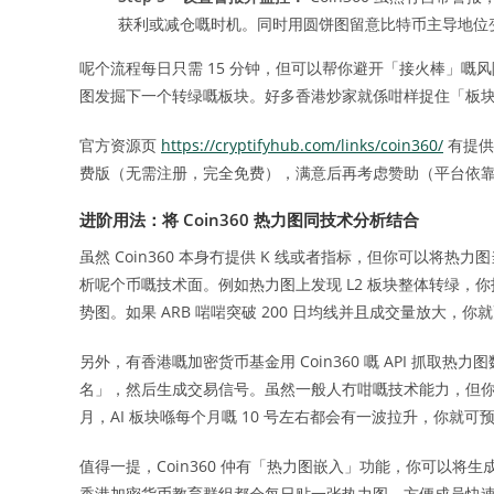
获利或减仓嘅时机。同时用圆饼图留意比特币主导地位
呢个流程每日只需 15 分钟，但可以帮你避开「接火棒」
图发掘下一个转绿嘅板块。好多香港炒家就係咁样捉住「板
官方资源页
https://cryptifyhub.com/links/coin360/
有提供
费版（无需注册，完全免费），满意后再考虑赞助（平台依
进阶用法：将 Coin360 热力图同技术分析结合
虽然 Coin360 本身冇提供 K 线或者指标，但你可以将热力
析呢个币嘅技术面。例如热力图上发现 L2 板块整体转绿，你拣出 Arbit
势图。如果 ARB 啱啱突破 200 日均线并且成交量放大
另外，有香港嘅加密货币基金用 Coin360 嘅 API 抓取热力
名」，然后生成交易信号。虽然一般人冇咁嘅技术能力，但
月，AI 板块喺每个月嘅 10 号左右都会有一波拉升，你就可
值得一提，Coin360 仲有「热力图嵌入」功能，你可以将生成嘅
香港加密货币教育群组都会每日贴一张热力图，方便成员快