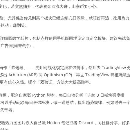
变化，若突然抽升，代表资金回流大饼，山寨币要小心。
嘅风险。尤其係当你见到某个板块已经连续几日深绿，就唔好再追，改用热力
块轮动」赚到笑。
详细嘅教学影片，包括点样使用手机版同埋设定自定义板块。建议先试免
靠广告同捐赠维持）。
图当作「筛选器」——先用可视化锁定潜在强势币，然后去 TradingView 
rum (ARB) 同 Optimism (OP)，再去 TradingView 睇佢哋嘅
，你就更有信心入场。呢个「双验证」方法大大提高胜率。
图数据，配合自家嘅 Python 脚本，每日自动分析「连续 3 日板块强度排
你可以手动记录每日最强板块，做一週总结，搵出趋势规律。例如过去三
预先部署。
热力图图片嵌入自己嘅 Notion 笔记或者 Discord，同社群分享。好多
速讨论。