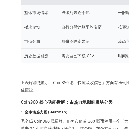
整体市场情绪
扫读列表逐个睇
一眼
板块轮动
自行分类计算平均涨幅
按赛道着
市值分布
圆饼图静态显示
动态
历史数据回溯
需要自己下载 CSV
时间轴
上表好清楚显示，Coin360 喺「快速吸收信息」方面有
佳捷径。
Coin360 核心功能拆解：由热力地图到板块分类
1. 全市场热力图 (Heatmap)
呢个係 Coin360 嘅招牌。佢将市值前 300 嘅币种用
过去 24 小时嘅涨跌幅（绿色升、红色跌、灰色冇变动）。你