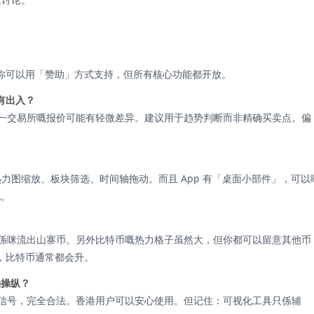
你可以用「赞助」方式支持，但所有核心功能都开放。
有出入？
同单一交易所嘅报价可能有轻微差异。建议用于趋势判断而非精确买卖点。偏
，支援热力图缩放、板块筛选、时间轴拖动。而且 App 有「桌面小部件」，可以
况。
金係咪流出山寨币。另外比特币嘅热力格子虽然大，但你都可以留意其他币
，比特币通常都会升。
场操纵？
议或信号，完全合法。香港用户可以安心使用。但记住：可视化工具只係辅