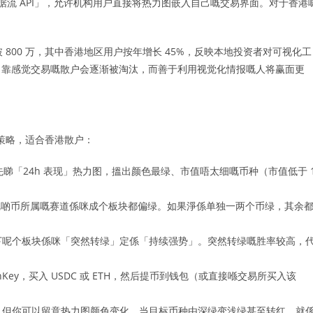
流 API」，允许机构用户直接将热力图嵌入自己嘅交易界面。对于香港
用户突破 800 万，其中香港地区用户按年增长 45%，反映本地投资者对可视化工
，靠感觉交易嘅散户会逐渐被淘汰，而善于利用视觉化情报嘅人将赢面更
资策略，适合香港散户：
60，先睇「24h 表现」热力图，搵出颜色最绿、市值唔太细嘅币种（市值低于 
啲币所属嘅赛道係咪成个板块都偏绿。如果淨係单独一两个币绿，其余
睇下呢个板块係咪「突然转绿」定係「持续强势」。突然转绿嘅胜率较高，
shKey，买入 USDC 或 ETH，然后提币到钱包（或直接喺交易所买入该
警报，但你可以留意热力图颜色变化。当目标币种由深绿变浅绿甚至转红，就