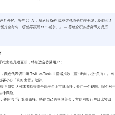
力图 5 分钟。旧年 11 月，我见到 DeFi 板块突然由全红转全绿，即刻买入
现资金转向，唔使再盲跟 KOL 喊单。」 — 香港全职加密货币交易员
区
6 年第一季推出咗几项更新，特别适合香港用户：
代表该币嘅 Twitter/Reddit 情绪指数（蓝=正面，橙=负面）。当
就要小心「利好出货」陷阱。
得 SFC 认可或者喺香港合规平台上市嘅币种，专门一个视图。呢个对
法律风险。
，并用港币计算涨跌幅。唔使自己再换算美金，方便同银行户口比较回