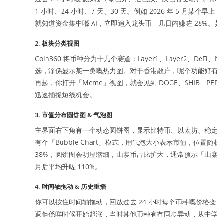
1 小时、24 小时、7 天、30 天。例如 2026 年 5 月某
就知道资金集中喺 AI，立即追入龙头币，几日内赚咗 28
2. 板块分类视图
Coin360 将币种分为十几个赛道：Layer1、Layer2、D
选，淨係显示某一类嘅热力图。对于香港散户，呢个功能好有用，
再起，你打开「Meme」视图，就会见到 DOGE、SHIB、P
迅速捕捉短线机会。
3. 市值分布圆饼图 & 气泡图
主界面右下角有一个动态圆饼图，显示比特币、以太坊、稳
有个「Bubble Chart」模式，用气泡大小表示市值，位
38%，圆饼图会明显缩细，山寨币占比扩大，通常预示「山寨
月后平均升咗 110%。
4. 时间轴拖动 & 历史重播
你可以按住时间轴拖动，回放过去 24 小时每个币种嘅价
返佢係咩时候开始起涨，当时其他币种有冇同步异动，从中