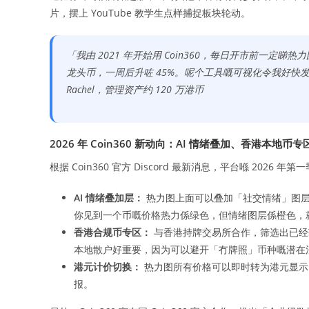
片，摆上 YouTube 教学生点样捕捉板块轮动。
「我由 2021 年开始用 Coin360，每日开市前一定睇热
龙头币，一周后升咗 45%。呢个工具嘅可视化令我好快发
Rachel，管理资产约 120 万港币
2026 年 Coin360 新动向：AI 情绪叠加、香港本地币专
根据 Coin360 官方 Discord 最新消息，平台喺 202
AI 情绪叠加层：
热力图上面可以叠加「社交情绪」图层，颜色
你见到一个币嘅价格热力係绿色，但情绪图层係橙色，
香港合规币专区：
与香港持牌交易所合作，筛选出已经获
本地散户好重要，因为可以避开「冇牌照」币种嘅潜在
港元计价切换：
热力图所有价格可以即时转为港元显示
报。