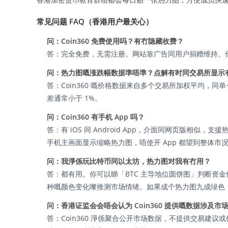
常见问题 FAQ（香港用户最关心）
问：Coin360 免费使用吗？有冇隐藏收费？
答：完全免费，无需注册。网站靠广告同用户捐赠维持。
问：热力图嘅涨跌幅数据準唔準？点解有时同交易所显示
答：Coin360 嘅价格数据来自多个交易所加权平均，
差通常小于 1%。
问：Coin360 有手机 App 吗？
答：有 iOS 同 Android App，介面同网页版相似
手机主画面显示缩略热力图，唔使开 App 都望到整体市
问：我淨係玩比特币同以太坊，热力图对我有冇用？
答：都有用。你可以睇「BTC 主导地位圆饼图」判断资
种嘅颜色变化嚟推测市场情绪。如果成个热力图九成绿色
问：香港证监会会唔会认为 Coin360 提供嘅数据涉及市
答：Coin360 淨係聚合公开市场数据，不提供交易建