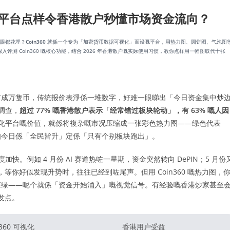
视化平台点样令香港散户秒懂市场资金流向？
到眼都花埋？
Coin360
就係一个专为「加密货币数据可视化」而设嘅平台，用热力图、圆饼图、气泡图
 Coin360 嘅核心功能，结合 2026 年香港散户嘅实际使用习惯，教你点样用一幅图取代十张
有成万隻币，传统报价表淨係一堆数字，好难一眼睇出「今日资金集中炒
调查，
超过 77% 嘅香港散户表示「经常错过板块轮动」，有 63% 嘅人因
类可视化平台嘅价值，就係将複杂嘅市况压缩成一张彩色热力图——绿色代表
知今日係「全民皆升」定係「只有个别板块跑出」。
快。例如 4 月份 AI 赛道热咗一星期，资金突然转向 DePIN；5 月份
逐隻睇，等你好似发现升势时，往往已经到咗尾声。但用 Coin360 嘅热力图，
深绿——呢个就係「资金开始涌入」嘅视觉信号。有经验嘅香港炒家甚至
爆发点。
N360 可视化
香港用户受益