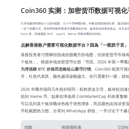
Coin360 实测：加密货币数据可
打开电脑同时睇住十几张K线图、几十个币种嘅价格，仲要追埋新闻同社群，最后搞
一目了然嘅方式，帮你即时睇穿整体市场嘅涨跌分布、板块轮动同资金热点。本文会深入评测
Excel 表，快速捕捉 DeFi、Layer2、Meme 等板块嘅轮动先机。
点解香港散户需要可视化数据平台？因為「一图胜千言」
港股投资者习惯睇恒指成份股嘅升跌地图，但加密货币市场
个板块」。根据本地加密货币社群「币惑」2026 年第一季嘅
为淨係睇 BTC 价格而忽略咗山寨币行情
。Coin360 呢
升，红色代表跌，颜色越深波幅越大。你只需要扫一眼，就
2026 年嘅市场同几年前好唔同：机构资金主导，板块轮动速度加
轮到 meme 币。如果你淨係用 CoinMarketCap 列表
可以见到某个板块嘅绿色格子突然增多，而且颜色由浅绿变
手机截图热力图，分享到 WhatsApp 群组，一齐讨论下个
功能
传统报价表
COI