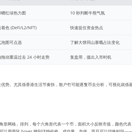
睇晒红绿热力图
10 秒判断牛熊气氛
色 (DeFi/L2/NFT)
快速捉住资金热点
气泡图可点选
了解大饼同山寨嘅占比变化
拖动重温过去 24 小时走势
复盘用，搵出入市时机
压倒性优势。尤其係香港生活节奏快，散户冇可能逐隻币去分析，可视化就係
一个「六角形网格」排列，每个六角形代表一个币，面积大小反映市值，颜色代表
可以用滑鼠 hover 睇到详细价格、成交量、市值。而且可以切换时段—