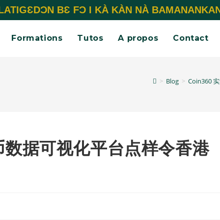
LATIGƐDƆN BƐ FƆ I KÀ KÀN NÀ BAMANANKA
Formations
Tutos
A propos
Contact
>
Blog
>
Coin3
密货币数据可视化平台点样令香港
？