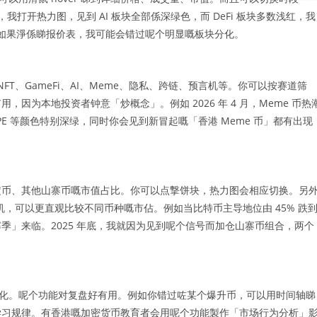
个早上，我打开热力图，见到 AI 板块全部係深绿色，而 DeFi 板块多数浅红，我
%。如果淨係睇报价表，我可能会错过呢个明显嘅板块分化。
eFi、NFT、GameFi、AI、Meme、隐私、跨链、预言机等。你可以按赛道筛
因为本地投资者钟意「炒概念」。例如 2026 年 4 月，Meme 币热
EPE 等颜色特别深绿，同时你会见到新冒起嘅「香港 Meme 币」都有出现
定币、其他山寨币嘅市值占比。你可以点撃饼块，热力图会相应切换。另
置随机，可以更直观比较不同币种嘅市佔。例如当比特币主导地位由 45% 跌
季」来临。2025 年底，我就因为见到呢个信号而加仓山寨币组合，两个
格变化。呢个功能对复盘好有用。例如你错过咗某个爆升币，可以用时间轴睇
学习规律。有香港嘅加密货币教育者会用呢个功能製作「市场行为分析」