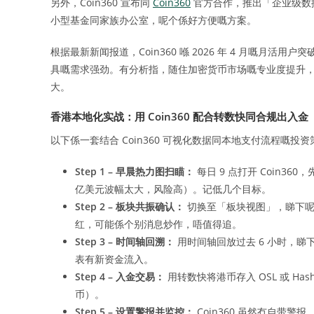
另外，Coin360 宣布同
Coin360
官方合作，推出「企业级数据
小型基金同家族办公室，呢个係好方便嘅方案。
根据最新新闻报道，Coin360 喺 2026 年 4 月嘅月活
具嘅需求强劲。有分析指，随住加密货币市场嘅专业度提升
大。
香港本地化实战：用 Coin360 配合转数快同合规出入金
以下係一套结合 Coin360 可视化数据同本地支付流程嘅投
Step 1 – 早晨热力图扫瞄：
每日 9 点打开 Coin3
亿美元波幅太大，风险高）。记低几个目标。
Step 2 – 板块共振确认：
切换至「板块视图」，睇下呢
红，可能係个别消息炒作，唔值得追。
Step 3 – 时间轴回溯：
用时间轴回放过去 6 小时，
表有新资金流入。
Step 4 – 入金交易：
用转数快将港币存入 OSL 或 Ha
币）。
Step 5 – 设置警报并监控：
Coin360 虽然冇自带