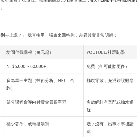
目。
別去上課？」 我直接用一張表來回答你，差異其實非常明顯：
坊間付費課程（萬元起）
YOUTUBE/社群亂學
NT$5,000 ~ 60,000+
免費（但可能賠更多）
多為單一主題（技術分析、NFT、合
極度零散，充滿錯誤觀念
約）
部分課程會導向付費會員跟單群
多數網紅有業配或抽水嫌
疑
極少著墨，或輕描淡寫
幾乎沒有，出事才事後諸
葛