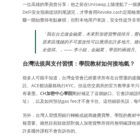
一位高雄的學員曾分享：他之前在Uniswap上隨便點了一
DeFi安全指南從頭到尾讀完，才學會用Revoke.cash
驟一開始覺得有點麻煩，但對本地用戶來說，安全性提升非
「我在台北做金融業，本來對加密貨幣很排斥，覺
原來區塊鏈的不可篡改性可以應用在許多地方。雖
全值得。」—— 李小姐，金融業，學習約兩個月。
台灣法規與支付習慣：學院教材如何接地氣？
很多人可能不知道，台灣金管會已經要求所有在台營運的虛擬通
託、ACE都須嚴格執行KYC。但這些交易所的官方教學多
有著墨。
CH加密中心學院
剛好補足了這個缺口。它會詳細說明
址），以及如何預估gas fee才不會卡住。這些細節失誤，
另外，台灣人習慣用銀行轉帳或超商繳費買幣。學院的教材
報需要。雖然目前財政部對個人加密貨幣所得尚無明確課稅
許多國外課程不會告訴你的。