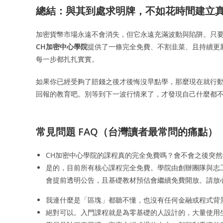
總結：與其到處求明牌，不如花時間建立
加密貨幣市場永遠不會消失，但它永遠充滿波動與陷阱。只要
CH加密中心學院
提供了一條完全免費、不割韭菜、且持續更新
每一步都扎扎實實。
如果你已經受夠了賠錢之後才後悔沒早點學，那麼現在就行
回報的教育吧。別等到下一波行情來了，才發現自己什麼都
常見問題 FAQ（台灣讀者最常問的痛點）
CH加密中心學院的課程真的完全免費嗎？會不會之後突然
是的，目前所有核心課程完全免費。學院由創辦團隊與志
會提前透明公告，且基礎教材預估會繼續免費開放。請放
我連什麼是「區塊」都聽不懂，也沒有任何金融或程式背
絕對可以。入門課程就是為零基礎的人設計的，大量使用生