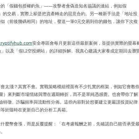
量的「假錢包授權釣魚」——攻擊者會偽造知名協議的連結，例如假
似正常」的交易，實際上卻是把資產轉走的惡意合約。另一種新手法是「地址投
似（前後幾碼相同）的地址，發送一筆0元交易到你的錢包，讓你下次複
/cryptifyhub.com
安全專區會每月更新這些最新案例，並提供實際的螢幕
釣魚」以及「假L2空投網站」的詳細拆解。我真心建議大家養成定期回去瀏
不會太淺？其實不會。實戰策略模組裡面有不少扎實的框架，例如它會教
淨流量）來判斷市場情緒與潛在週期轉折，而不是單純憑感覺。也會帶你了解
ase）的風險特徵、詐騙頻率與流動性分佈。這些內容對於想要建立更嚴謹投資紀律
你等於隨時在更新自己的分析工具箱。
說什麼幣會漲，而是反覆提醒：「在考慮報酬之前，先確認自己能否承受
心。