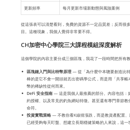
更新頻率
每月更新市場新動態與風險案例
從這張表可以清楚看到，免費的資源不一定品質差；反而很
目。這種現象，我個人覺得非常要不得。
CH加密中心學院三大課程模組深度解析
這個學院的內容主要分成三個區塊，我花了一段時間把所有
區塊鏈入門與比特幣原理
— 從「為什麼中本聰要創造比
棒的是它不會一開頭就丟出密碼學公式，而是用「共享帳
幣的稀缺性從何而來。
DeFi 安全指南
— 這是我個人最推薦的部分。內容包括：
約授權、以及常見的釣魚網站特徵。甚至還有專門章節教
命符。
投資實戰策略
— 不教你看K線猜漲跌，而是教資產配置
已經受夠每天盯盤、想建立長期穩健策略的人來說，這一