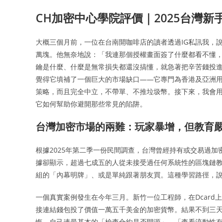
CH加密中心學院評價｜2025台灣新
大概三個月前，一位在台南開咖啡店的讀者透過IG私訊我，
萬塊。他無奈地說：「我連那個授權畫面簽了什麼都看不懂
鑰是什麼、什麼是無常損失都還沒搞懂，就急著把辛苦錢投
覺得它填補了一個巨大的市場缺口——它專門為香港及亞洲用
策略，而且完全中立，不帶單、不推垃圾幣。接下來，我會
它如何幫助你避開那些常見的陷阱。
台灣加密市場的兩難：玩家暴增，但教育
根據2025年第二季一份民間調查，台灣曾經持有或交易過加
據卻顯示，超過七成五的人從未接受過任何系統性的區塊鏈教育。
組的「內幕明牌」、或是單純跟著朋友買。這種學習路徑，
一個真實案例發生在今年三月。新竹一位工程師，在Dcard上
接連結錢包投了價值一萬五千美金的加密貨幣。結果不到三天，
悔，自己連最基本的「檢查合約是否開源」、「查看流動性