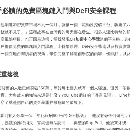
手必讀的免費區塊鏈入門與DeFi安全課程
說他剛進加密貨幣市場不到一個月，就被一個「流動性挖礦平台」騙走了
，錢就不見了。」這種故事在台灣真的每天都在發生。很多人連比特幣的
進高風險項目。也正因為這樣，當我發現
CH加密中心學院
這個平台時，真
戶提供免費的區塊鏈入門課程、比特幣原理、DeFi安全指南以及投資實
用一個在地台灣讀者的視角，帶你完整了解這個學院的內容、優缺點，以
嚴重落後
密貨幣的人數已經突破350萬，等於每七個人就有一個人碰過。但另一項
大多數人的知識來源是什麼？YouTube網紅的「暴富見證」、Line
說穿了就是把自己的資金暴露在最危險的環境下。
看到有人分享一個「年化報酬800%的DeFi協議」，他沒有做任何研究，
協議的推特消失、官網也無法訪問——典型的Rug Pull。他後來才懊
有沒有鎖倉」都沒做。如果他願意先花幾個晚上，把
CH加密中心學院
的免