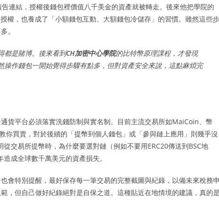
個廣告連結，授權後錢包裡價值八千美金的資產就被轉走。後來他把學院的
定期檢查授權，也養成了「小額錢包互動、大額錢包冷儲存」的習慣。雖然這些
常多。
得都是賭博。後來看到
CH加密中心學院
的比特幣原理課程，才發現
然操作錢包一開始覺得步驟有點多，但對資產安全來說，這點麻煩完
貨平台必須落實洗錢防制與實名制。目前主流交易所如MaiCoin、幣
半只教你買賣，對於後續的「提幣到個人錢包」或「參與鏈上應用」則幾乎沒
從交易所提幣時，為什麼要選對鏈（例如不要用ERC20傳送到BSC地
每年造成全球數千萬美元的資產損失。
中也會特別提醒，最好保存每一筆交易的完整截圖與紀錄，以備未來稅務
規範，但自己做好紀錄絕對是自保之道。這種貼近在地情境的建議，真的