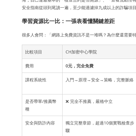
安全指南從頭到尾讀一遍，至少能過濾掉九成以上的詐騙項
學習資源比一比：一張表看懂關鍵差距
很多人會問：「網路上免費資訊不是一堆嗎？為什麼還需要特
比較項目
CH加密中心學院
費用
0元，完全免費
課程系統性
入門→原理→安全→策略，完整脈絡
是否帶單/推薦幣
❌ 完全不推薦，嚴格中立
種
安全與防詐內容
獨立完整章節，超過10個實戰檢查步
驟