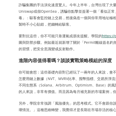
詐騙集團的手法演化速度驚人。今年上半年，台灣出現了大
Uniswap或假OpenSea，誘騙你點擊並簽署一個「看
毒」：駭客會監控鏈上交易，然後偽造一個與你常用地址極相
製時不小心貼錯，把錢轉給駭客。
要對抗這些，你不可能只靠運氣或朋友提醒。學院的
https:/
圖與防禦步驟。例如最近就新增了關於「Permit離線簽名
的習慣，把安全意識變成反射動作。
進階內容值得看嗎？談談實戰策略模組的深度
你可能會想：這些基礎內容對已經玩了一兩年的人來說，會
怎麼用鏈上數據（NVT、MVRV比率、囤幣指標、交易所
不同生態系（Solana、Arbitrum、Optimism、B
的人來說，非常有價值。而且因為每月補充新的市場案例，
另外，學院非常強調「風險優先」的思考模式。它不會跟你
壞情況。」這種思維轉變，我覺得才是長期在市場存活的核