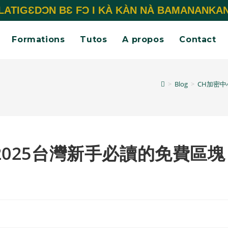
LATIGƐDƆN BƐ FƆ I KÀ KÀN NÀ BAMANANKA
Formations
Tutos
A propos
Contact
>
Blog
>
CH加密中
2025台灣新手必讀的免費區塊