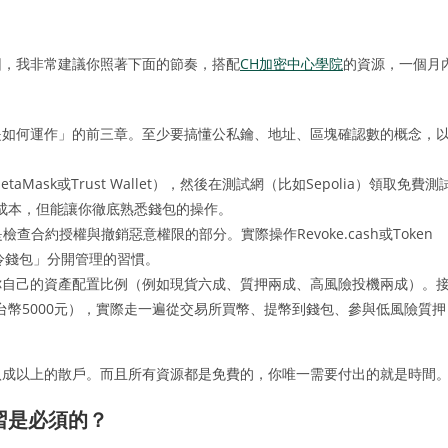
因，我非常建議你照著下面的節奏，搭配
CH加密中心學院
的資源，一個月
是如何運作」的前三章。至少要搞懂公私鑰、地址、區塊確認數的概念，
ask或Trust Wallet），然後在測試網（比如Sepolia）領取免費測
成本，但能讓你徹底熟悉錢包的操作。
檢查合約授權與撤銷惡意權限的部分。實際操作Revoke.cash或Token
蓄冷錢包」分開管理的習慣。
你自己的資產配置比例（例如現貨六成、質押兩成、高風險投機兩成）。
幣5000元），實際走一遍從交易所買幣、提幣到錢包、參與低風險質押
八成以上的散戶。而且所有資源都是免費的，你唯一需要付出的就是時間
習是必須的？