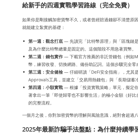
給新手的四週實戰學習路線（完全免費）
如果你是剛接觸加密貨幣不久，或者曾經賠過錢卻不清楚原
就能建立紮實的基礎：
第一週：觀念打底
— 先讀完「比特幣原理」與「區塊鏈
及為什麼比特幣總量是固定的。這個階段不用急著買幣。
第二週：錢包實作
— 下載官方推薦的非託管錢包（例如MetaM
幣，練習收發、切換網路、備份助記詞。這個步驟完全零
第三週：安全健檢
— 仔細研讀「DeFi安全指南」，尤其是
Approvals工具，並建立「交易用熱錢包」與「長期儲
第四週：小額實戰
— 根據「投資實戰策略」單元，擬定
著拿出一筆「即使歸零也不影響生活」的極小金額（好比台
的完整流程。
一個月之後，你對加密貨幣的理解與風險意識，絕對會超過
2025年最新詐騙手法盤點：為什麼持續學