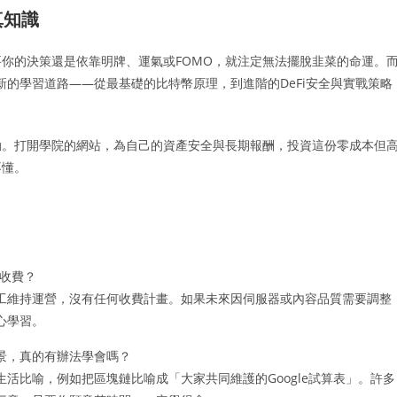
真知識
你的決策還是依靠明牌、運氣或FOMO，就注定無法擺脫韭菜的命運。
的學習道路——從最基礎的比特幣原理，到進階的DeFi安全與實戰策略
動。打開學院的網站，為自己的資產安全與長期報酬，投資這份零成本但
不懂。
收費？
工維持運營，沒有任何收費計畫。如果未來因伺服器或內容品質需要調整
心學習。
景，真的有辦法學會嗎？
活比喻，例如把區塊鏈比喻成「大家共同維護的Google試算表」。許多