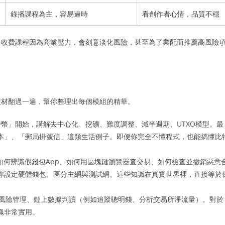
錄播課程為主，容易過時
看創作者心情，品質不穩
多收費課程因為商業壓力，會刻意淡化風險，甚至為了業配而推薦高風險
教材翻過一遍，幫你整理出每個模組的精華。
特幣」開始，講解去中心化、挖礦、難度調整、減半週期、UTXO模型。最
本」、「郵局掛號信」這類生活例子。即便你完全不懂程式，也能搞懂比
如何辨識假錢包App、如何用區塊鏈瀏覽器查交易、如何檢查並撤銷惡意
你設定硬體錢包、區分主網與測試網。這些知識在真實世界裡，直接等於
、風險管理、鏈上數據判讀（例如追蹤聰明錢、分析交易所淨流量）。對於
塊非常實用。