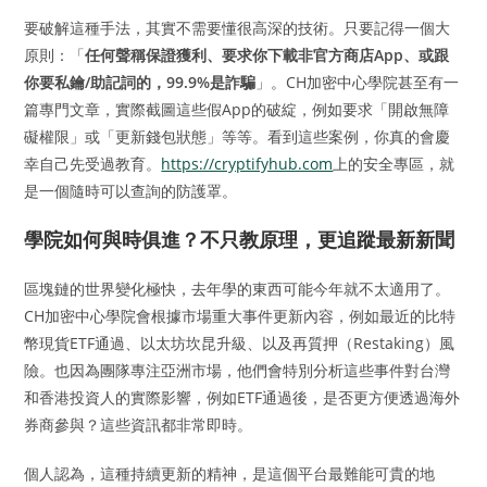
要破解這種手法，其實不需要懂很高深的技術。只要記得一個大
原則：「
任何聲稱保證獲利、要求你下載非官方商店App、或跟
你要私鑰/助記詞的，99.9%是詐騙
」。CH加密中心學院甚至有一
篇專門文章，實際截圖這些假App的破綻，例如要求「開啟無障
礙權限」或「更新錢包狀態」等等。看到這些案例，你真的會慶
幸自己先受過教育。
https://cryptifyhub.com
上的安全專區，就
是一個隨時可以查詢的防護罩。
學院如何與時俱進？不只教原理，更追蹤最新新聞
區塊鏈的世界變化極快，去年學的東西可能今年就不太適用了。
CH加密中心學院會根據市場重大事件更新內容，例如最近的比特
幣現貨ETF通過、以太坊坎昆升級、以及再質押（Restaking）風
險。也因為團隊專注亞洲市場，他們會特別分析這些事件對台灣
和香港投資人的實際影響，例如ETF通過後，是否更方便透過海外
券商參與？這些資訊都非常即時。
個人認為，這種持續更新的精神，是這個平台最難能可貴的地