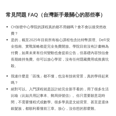
常見問題 FAQ（台灣新手最關心的那些事）
CH加密中心學院的課程真的都不用錢嗎？會不會以後突然收
費？
是的，截至2025年目前所有核心課程包含比特幣原理、DeFi安
全指南、實戰策略都是完全免費開放。學院目前沒有計畫轉為
付費，如果未來有任何變動也會提前公告，但基礎內容預估會
長期維持免費。你可以放心學習，沒有任何隱藏費用或推廣坑
殺。
我連什麼是「區塊」都不懂，也沒有技術背景，真的學得起來
嗎？
絕對可以。入門課程就是設計給完全新手看的，用了很多生活
比喻（比如共用記事本、郵局掛號信）。你只需要願意花時
間，不需要懂程式或數學。很多學員是文組背景、甚至是退休
銀髮族，都順利看懂前三章。放心，沒你想的那麼難。