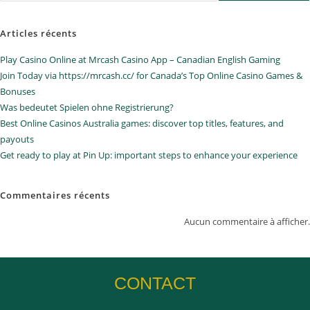
Articles récents
Play Casino Online at Mrcash Casino App – Canadian English Gaming
Join Today via https://mrcash.cc/ for Canada’s Top Online Casino Games &
Bonuses
Was bedeutet Spielen ohne Registrierung?
Best Online Casinos Australia games: discover top titles, features, and
payouts
Get ready to play at Pin Up: important steps to enhance your experience
Commentaires récents
Aucun commentaire à afficher.
CONTACT