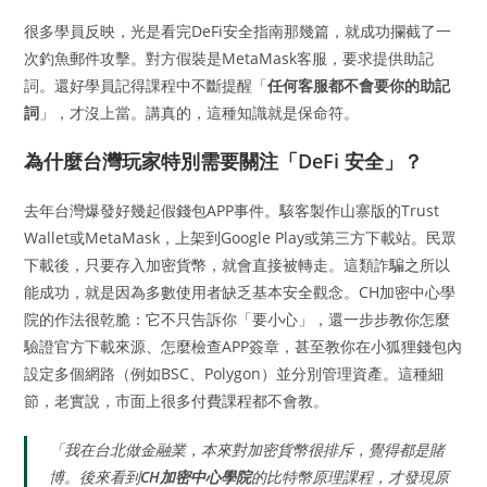
很多學員反映，光是看完DeFi安全指南那幾篇，就成功攔截了一
次釣魚郵件攻擊。對方假裝是MetaMask客服，要求提供助記
詞。還好學員記得課程中不斷提醒「
任何客服都不會要你的助記
詞
」，才沒上當。講真的，這種知識就是保命符。
為什麼台灣玩家特別需要關注「DeFi 安全」？
去年台灣爆發好幾起假錢包APP事件。駭客製作山寨版的Trust
Wallet或MetaMask，上架到Google Play或第三方下載站。民眾
下載後，只要存入加密貨幣，就會直接被轉走。這類詐騙之所以
能成功，就是因為多數使用者缺乏基本安全觀念。CH加密中心學
院的作法很乾脆：它不只告訴你「要小心」，還一步步教你怎麼
驗證官方下載來源、怎麼檢查APP簽章，甚至教你在小狐狸錢包內
設定多個網路（例如BSC、Polygon）並分別管理資產。這種細
節，老實說，市面上很多付費課程都不會教。
「我在台北做金融業，本來對加密貨幣很排斥，覺得都是賭
博。後來看到
CH加密中心學院
的比特幣原理課程，才發現原