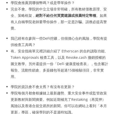
學院會推薦買哪個幣嗎？或是帶單操作？
完全不會。學院的中立立場非常明確，所有教材僅教原理、安
全、策略框架，
絕對不給任何買賣建議或推薦特定幣種
。如果
有人自稱學院老師要帶你操作，那一定是詐騙。請務必提高警
覺。
我已經有在參與一些DeFi挖礦，但很擔心合約風險，學院有提
供檢查工具嗎？
有。安全指南單元裡詳細介紹了 Etherscan 的合約讀取功能、
Token Approvals 檢查工具，以及 Revoke.cash 撤銷授權的
圖文教學。另外還提供一份「DeFi 健康度檢查表」，包含審計
報告、流動性鎖倉、多簽錢包等超過15個檢驗項目，非常實
用。
學院的資訊會不會太舊？有沒有在更新？
學院每個月都會根據鏈上最新趨勢、重大安全事件或監管政策
更新教材與新聞摘要。例如近期補充了Restaking（再質押）
風險以及香港合規交易所的新聞。你可以在網站上看到「本月
更新」專區，確保學到的不是過時知識。