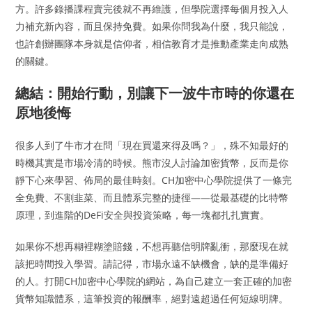
方。許多錄播課程賣完後就不再維護，但學院選擇每個月投入人
力補充新內容，而且保持免費。如果你問我為什麼，我只能說，
也許創辦團隊本身就是信仰者，相信教育才是推動產業走向成熟
的關鍵。
總結：開始行動，別讓下一波牛市時的你還在
原地後悔
很多人到了牛市才在問「現在買還來得及嗎？」，殊不知最好的
時機其實是市場冷清的時候。熊市沒人討論加密貨幣，反而是你
靜下心來學習、佈局的最佳時刻。CH加密中心學院提供了一條完
全免費、不割韭菜、而且體系完整的捷徑——從最基礎的比特幣
原理，到進階的DeFi安全與投資策略，每一塊都扎扎實實。
如果你不想再糊裡糊塗賠錢，不想再聽信明牌亂衝，那麼現在就
該把時間投入學習。請記得，市場永遠不缺機會，缺的是準備好
的人。打開CH加密中心學院的網站，為自己建立一套正確的加密
貨幣知識體系，這筆投資的報酬率，絕對遠超過任何短線明牌。