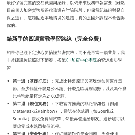
最好保留完整的交易截圖與紀錄，以備未來稅務申報需要（雖然
目前個人加密貨幣所得稅務還在討論階段，但保留紀錄絕對是自
保之道）。這種貼近本地情境的建議，真的是國外課程不會告訴
你的。
給新手的四週實戰學習路線（完全免費）
如果你已經下定決心要搞懂加密貨幣，而不是再當一顆韭菜，我
非常建議你按照以下節奏，搭配
CH加密中心學院
的資源逐步學
習：
第一週（基礎打底）
：完成比特幣原理與區塊鏈如何運作章
節。至少搞懂什麼是公私鑰、什麼是區塊確認數，以及為什麼
比特幣總量恆定為2100萬顆。
第二週（錢包實務）
：下載官方推薦的非託管錢包（例如
MetaMask或Rainbow），嘗試在測試網（如Goerli或
Sepolia）接收免費測試幣，然後再發送給朋友。這步驟可以
讓你零成本熟悉整個流程。
第三週（安全升級）
：仔細研讀DeFi安全指南，學會使用