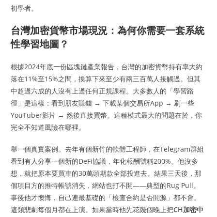
初學者。
台灣加密貨幣市場現況：為何你需要一套系統
性學習地圖？
根據2024年底一份區塊鏈產業報告，台灣的加密貨幣持有率大約
落在11%至15%之間，換算下來至少有兩三百萬人接觸過。但其
中超過六成的人沒有上過任何正規課程。大多數人的「學習路
徑」是這樣：看到朋友賺錢 → 下載某個交易所App → 刷一些
YouTuber影片 → 然後直接買幣。這種模式最大的問題在於，你
完全不知道風險在哪裡。
舉一個真實案例。去年有個新竹的軟體工程師，在Telegram群組
看到有人分享一個新的DeFi協議，年化報酬號稱200%。他沒多
想，就把原本要買車的30萬頭期款全部投進去。結果三天後，那
個項目方的推特帳號消失，網站也打不開——典型的Rug Pull。
事後他才懊悔，自己連最基礎的「檢查合約是否開源」都不會。
這類悲劇每個月都在上演。如果當時他先花幾個晚上把
CH加密中