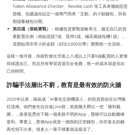
Token Allowance Checker、Revoke.cash 等工具來撤銷惡意
授權。也建議你設定一個專門用來「互動」的小額錢包，與長
期儲蓄錢包分開。
第四週（策略實戰）
：根據投資實戰策略單元，擬定自己的資
產配置比例（例如現貨7成、質押2成、極高風險投機1成），
並開始用非常小的金額（好比3,000台幣）實際跑一次流程。
這樣一個月後，你絕對會比市面上八成以上只看K線亂買的人更懂
得保護自己。而且所有學習資源完全免費，唯一的成本就是你自
己的時間。
詐騙手法層出不窮，教育是最有效的防火牆
2025年以來，偽裝成「AI量化交易機器人」的投資群組在台灣瘋
狂流傳。他們會先拉你進Line群，前面幾天釋出一些「獲利截
圖」，接著慫恿你下載一個來路不明的App，聲稱可以自動搬磚
套利。事實上，那個App就是一個假的託管錢包，你存進去的錢
再也領不出來。很多人一輩子積蓄就這樣沒了。