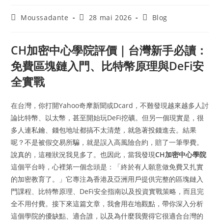
Moussadante
28 mai 2026
Blog
CH加密中心學院評價｜台灣新手必讀：
免費區塊鏈入門、比特幣原理與DeFi安
全實戰
在台灣，你打開Yahoo奇摩新聞或Dcard，不難發現越來越多人討
論比特幣、以太幣，甚至開始玩DeFi挖礦。但另一個現實是，很
多人連私鑰、錢包地址都搞不太清楚，就急著投錢進去。結果
呢？不是被假交易所騙，就是誤入高風險合約，賠了一筆學費。
說真的，這種狀況我見多了。也因此，當我發現
CH加密中心學院
這個平台時，心裡第一個念頭是：「終於有人願意做免費又扎實
的加密教育了。」它專注為香港及亞洲用戶提供完整的區塊鏈入
門課程、比特幣原理、DeFi安全指南以及投資實戰策略，而且完
全不用付費。接下來這篇文章，我會用在地觀點，帶你深入分析
這個學院的優缺點、適合誰，以及為什麼我覺得它很適合台灣的