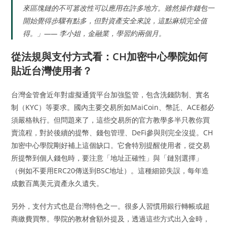
來區塊鏈的不可篡改性可以應用在許多地方。雖然操作錢包一
開始覺得步驟有點多，但對資產安全來說，這點麻煩完全值
得。」—— 李小姐，金融業，學習約兩個月。
從法規與支付方式看：CH加密中心學院如何
貼近台灣使用者？
台灣金管會近年對虛擬通貨平台加強監管，包含洗錢防制、實名
制（KYC）等要求。國內主要交易所如MaiCoin、幣託、ACE都必
須嚴格執行。但問題來了，這些交易所的官方教學多半只教你買
賣流程，對於後續的提幣、錢包管理、DeFi參與則完全沒提。CH
加密中心學院剛好補上這個缺口。它會特別提醒使用者，從交易
所提幣到個人錢包時，要注意「地址正確性」與「鏈別選擇」
（例如不要用ERC20傳送到BSC地址）。這種細節失誤，每年造
成數百萬美元資產永久遺失。
另外，支付方式也是台灣特色之一。很多人習慣用銀行轉帳或超
商繳費買幣。學院的教材會額外提及，透過這些方式出入金時，