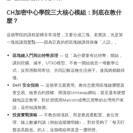
CH加密中心學院三大核心模組：到底在教什
麼？
這個學院的課程架構非常清楚，主要分成三塊。老實說，光是第
一塊就讓我驚豔——因為它真的把區塊鏈講得很像「人話」。
區塊鏈入門與比特幣原理
— 從「為什麼要有比特幣」開始，
講到挖礦、減半、UTXO模型。不會一開始就丟一堆數學公
式，反而用郵局寄信、共同記帳這種生活例子。連我媽都聽得
懂。
DeFi 安全指南
— 這個單元最實用。教你怎麼用區塊鏈瀏覽器
查交易、檢查合約授權、辨識假Uniswap網站，甚至還有硬體
錢包設定教學。對於習慣用Maicoin或幣託買幣的台灣用戶來
說，這些知識無價。
投資實戰策略
— 不教你猜漲跌，而是教資產配置、倉位管
理、鏈上數據判讀（例如追蹤聰明錢）。對於受夠了「每天盯
盤追高殺低」的人，這個模組簡直是一盞明燈。