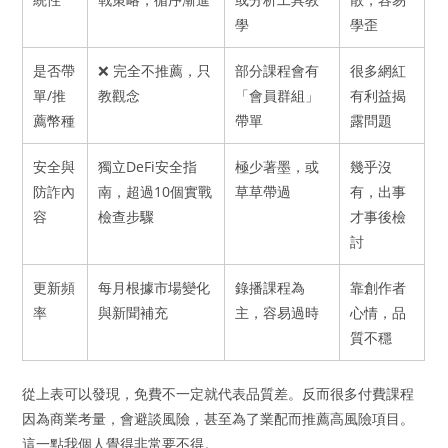
學
學歪
是否帶
❌ 完全不推薦，只
部分課程會有
很多網紅
單/推
教觀念
「會員群組」
有利益揭
薦幣種
帶單
露問題
安全與
獨立DeFi安全指
極少著墨，或
幾乎沒
防詐內
南，超過10個實戰
草草帶過
有，出事
容
檢查步驟
才事後檢
討
更新頻
每月根據市場變化
錄播課程為
靠創作者
率
與新聞補充
主，容易過時
心情，品
質不穩
從上表可以發現，免費不一定就代表品質差。反而很多付費課程
因為商業考量，會避談風險，甚至為了業配而推薦高風險項目。
這一點我個人覺得非常要不得。