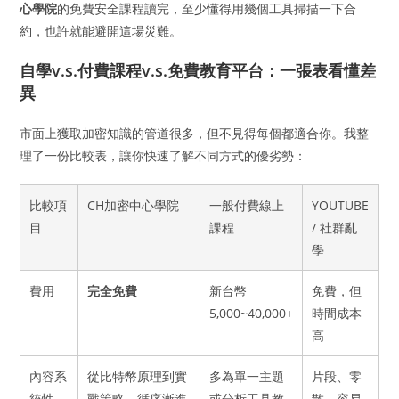
心學院
的免費安全課程讀完，至少懂得用幾個工具掃描一下合
約，也許就能避開這場災難。
自學v.s.付費課程v.s.免費教育平台：一張表看懂差
異
市面上獲取加密知識的管道很多，但不見得每個都適合你。我整
理了一份比較表，讓你快速了解不同方式的優劣勢：
比較項
CH加密中心學院
一般付費線上
YOUTUBE
目
課程
/ 社群亂
學
費用
完全免費
新台幣
免費，但
5,000~40,000+
時間成本
高
內容系
從比特幣原理到實
多為單一主題
片段、零
統性
戰策略，循序漸進
或分析工具教
散，容易