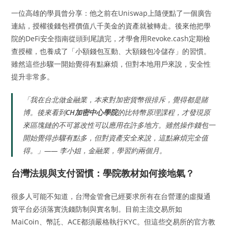
一位高雄的學員曾分享：他之前在Uniswap上隨便點了一個廣告
連結，授權後錢包裡價值八千美金的資產就被轉走。後來他把學
院的DeFi安全指南從頭到尾讀完，才學會用Revoke.cash定期檢
查授權，也養成了「小額錢包互動、大額錢包冷儲存」的習慣。
雖然這些步驟一開始覺得有點麻煩，但對本地用戶來說，安全性
提升非常多。
「我在台北做金融業，本來對加密貨幣很排斥，覺得都是賭
博。後來看到
CH加密中心學院
的比特幣原理課程，才發現原
來區塊鏈的不可篡改性可以應用在許多地方。雖然操作錢包一
開始覺得步驟有點多，但對資產安全來說，這點麻煩完全值
得。」—— 李小姐，金融業，學習約兩個月。
台灣法規與支付習慣：學院教材如何接地氣？
很多人可能不知道，台灣金管會已經要求所有在台營運的虛擬通
貨平台必須落實洗錢防制與實名制。目前主流交易所如
MaiCoin、幣託、ACE都須嚴格執行KYC。但這些交易所的官方教