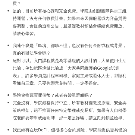
費？
是的，目前所有核心課程完全免費。學院由創辦團隊與志工維
持運營，沒有任何收費計畫。如果未來因伺服器或內容品質需
要調整，會提前透明公告，且基礎教材預估會繼續免費開放。
請放心學習。
我連什麼是「區塊」都聽不懂，也沒有任何金融或程式背景，
真的有辦法學會嗎？
絕對可以。入門課程就是為零基礎的人設計的，大量使用生活
比喻，例如把區塊鏈比喻成「大家共同維護的Google試算
表」。許多學員是計程車司機、家庭主婦或退休人士，都順利
看懂前三章。只要你願意花時間，一定學得會。
學院會推薦買哪個幣？或者有帶單群組嗎？
完全沒有。學院嚴格保持中立，所有教材僅教授原理、安全與
策略框架，絕不推薦任何特定幣種或交易所。如果有人自稱學
院老師要帶單或給明牌，那一定是詐騙，請立刻封鎖並檢舉。
我已經有在玩DeFi，但很擔心合約風險，學院能提供更具體的