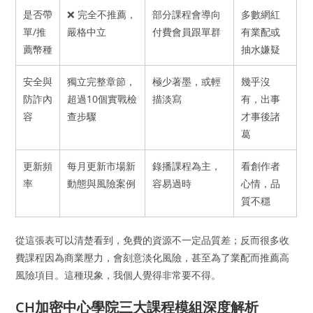
是否帶
❌ 完全不推薦，
部分課程會導向
多數網紅
單/推
嚴格中立
付費會員跟單群
有業配或
薦幣種
抽水嫌疑
安全與
獨立完整章節，
極少著墨，或輕
幾乎沒
防詐內
超過10個實戰檢
描淡寫
有，出事
容
查步驟
才事後諸
葛
更新頻
每月更新市場新
錄播課程為主，
看創作者
率
動態與風險案例
容易過時
心情，品
質不穩
從這張表可以清楚看到，免費的資源不一定品質差；反而很多收
費課程因為商業壓力，會刻意淡化風險，甚至為了業配而推薦高
風險項目。這種現象，我個人覺得非常要不得。
CH加密中心學院三大課程模組深度解析