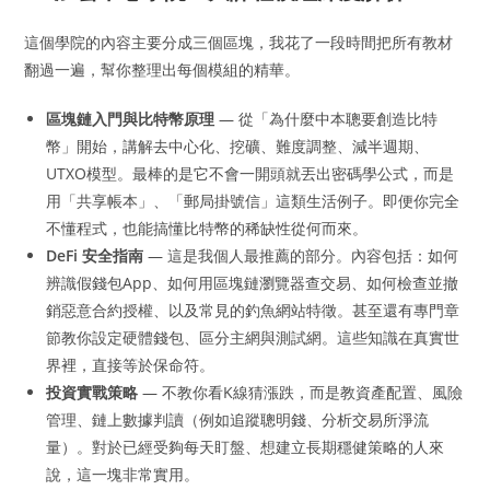
這個學院的內容主要分成三個區塊，我花了一段時間把所有教材
翻過一遍，幫你整理出每個模組的精華。
區塊鏈入門與比特幣原理
— 從「為什麼中本聰要創造比特
幣」開始，講解去中心化、挖礦、難度調整、減半週期、
UTXO模型。最棒的是它不會一開頭就丟出密碼學公式，而是
用「共享帳本」、「郵局掛號信」這類生活例子。即便你完全
不懂程式，也能搞懂比特幣的稀缺性從何而來。
DeFi 安全指南
— 這是我個人最推薦的部分。內容包括：如何
辨識假錢包App、如何用區塊鏈瀏覽器查交易、如何檢查並撤
銷惡意合約授權、以及常見的釣魚網站特徵。甚至還有專門章
節教你設定硬體錢包、區分主網與測試網。這些知識在真實世
界裡，直接等於保命符。
投資實戰策略
— 不教你看K線猜漲跌，而是教資產配置、風險
管理、鏈上數據判讀（例如追蹤聰明錢、分析交易所淨流
量）。對於已經受夠每天盯盤、想建立長期穩健策略的人來
說，這一塊非常實用。