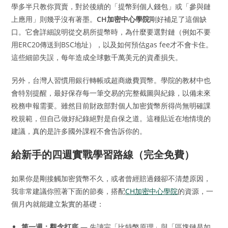
學多半只教你買賣，對於後續的「提幣到個人錢包」或「參與鏈
上應用」則幾乎沒有著墨。
CH加密中心學院
剛好補足了這個缺
口。它會詳細說明從交易所提幣時，為什麼要選對鏈（例如不要
用ERC20傳送到BSC地址），以及如何預估gas fee才不會卡住。
這些細節失誤，每年造成全球數千萬美元的資產損失。
另外，台灣人習慣用銀行轉帳或超商繳費買幣。學院的教材中也
會特別提醒，最好保存每一筆交易的完整截圖與紀錄，以備未來
稅務申報需要。雖然目前財政部對個人加密貨幣所得尚無明確課
稅規範，但自己做好紀錄絕對是自保之道。這種貼近在地情境的
建議，真的是許多國外課程不會告訴你的。
給新手的四週實戰學習路線（完全免費）
如果你是剛接觸加密貨幣不久，或者曾經賠過錢卻不清楚原因，
我非常建議你照著下面的節奏，搭配
CH加密中心學院
的資源，一
個月內就能建立紮實的基礎：
第一週：觀念打底
— 先讀完「比特幣原理」與「區塊鏈是如