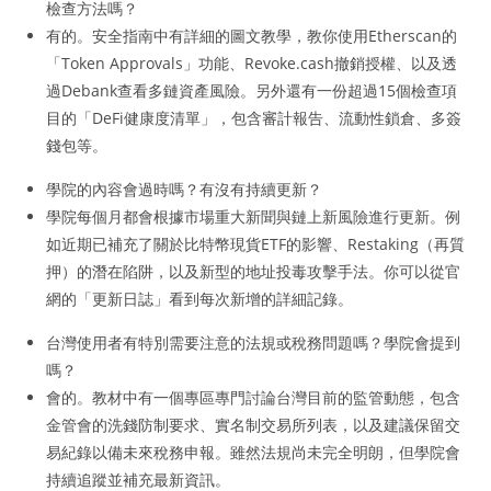
檢查方法嗎？
有的。安全指南中有詳細的圖文教學，教你使用Etherscan的
「Token Approvals」功能、Revoke.cash撤銷授權、以及透
過Debank查看多鏈資產風險。另外還有一份超過15個檢查項
目的「DeFi健康度清單」，包含審計報告、流動性鎖倉、多簽
錢包等。
學院的內容會過時嗎？有沒有持續更新？
學院每個月都會根據市場重大新聞與鏈上新風險進行更新。例
如近期已補充了關於比特幣現貨ETF的影響、Restaking（再質
押）的潛在陷阱，以及新型的地址投毒攻擊手法。你可以從官
網的「更新日誌」看到每次新增的詳細記錄。
台灣使用者有特別需要注意的法規或稅務問題嗎？學院會提到
嗎？
會的。教材中有一個專區專門討論台灣目前的監管動態，包含
金管會的洗錢防制要求、實名制交易所列表，以及建議保留交
易紀錄以備未來稅務申報。雖然法規尚未完全明朗，但學院會
持續追蹤並補充最新資訊。