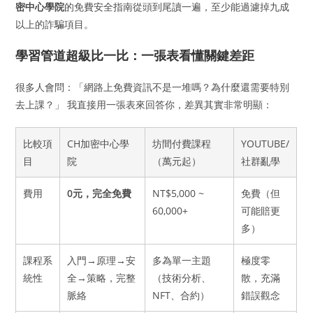
密中心學院
的免費安全指南從頭到尾讀一遍，至少能過濾掉九成
以上的詐騙項目。
學習管道超級比一比：一張表看懂關鍵差距
很多人會問：「網路上免費資訊不是一堆嗎？為什麼還需要特別
去上課？」 我直接用一張表來回答你，差異其實非常明顯：
比較項
CH加密中心學
坊間付費課程
YOUTUBE/
目
院
（萬元起）
社群亂學
費用
0元，完全免費
NT$5,000 ~
免費（但
60,000+
可能賠更
多）
課程系
入門→原理→安
多為單一主題
極度零
統性
全→策略，完整
（技術分析、
散，充滿
脈絡
NFT、合約）
錯誤觀念