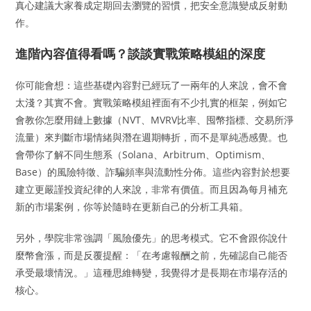
真心建議大家養成定期回去瀏覽的習慣，把安全意識變成反射動
作。
進階內容值得看嗎？談談實戰策略模組的深度
你可能會想：這些基礎內容對已經玩了一兩年的人來說，會不會
太淺？其實不會。實戰策略模組裡面有不少扎實的框架，例如它
會教你怎麼用鏈上數據（NVT、MVRV比率、囤幣指標、交易所淨
流量）來判斷市場情緒與潛在週期轉折，而不是單純憑感覺。也
會帶你了解不同生態系（Solana、Arbitrum、Optimism、
Base）的風險特徵、詐騙頻率與流動性分佈。這些內容對於想要
建立更嚴謹投資紀律的人來說，非常有價值。而且因為每月補充
新的市場案例，你等於隨時在更新自己的分析工具箱。
另外，學院非常強調「風險優先」的思考模式。它不會跟你說什
麼幣會漲，而是反覆提醒：「在考慮報酬之前，先確認自己能否
承受最壞情況。」這種思維轉變，我覺得才是長期在市場存活的
核心。