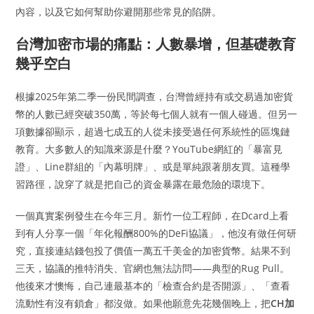
內容，以及它如何幫助你避開那些常見的陷阱。
台灣加密市場的痛點：人數暴增，但基礎教育
幾乎空白
根據2025年第二季一份民間調查，台灣曾經持有或交易過加密貨
幣的人數已經突破350萬，等於每七個人就有一個人碰過。但另一
項數據卻顯示，超過七成五的人從未接受過任何系統性的區塊鏈
教育。大多數人的知識來源是什麼？YouTube網紅的「暴富見
證」、Line群組的「內幕明牌」、或是單純跟著朋友買。這種學
習路徑，說穿了就是把自己的資金暴露在最危險的環境下。
一個真實案例發生在今年三月。新竹一位工程師，在Dcard上看
到有人分享一個「年化報酬800%的DeFi協議」，他沒有做任何研
究，直接連結錢包投了價值一萬五千美金的加密貨幣。結果不到
三天，協議的推特消失、官網也無法訪問——典型的Rug Pull。
他後來才懊悔，自己連最基本的「檢查合約是否開源」、「查看
流動性有沒有鎖倉」都沒做。如果他願意先花幾個晚上，把
CH加