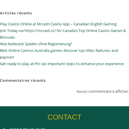
Articles récents
Play Casino Online at Mrcash Casino App – Canadian English Gaming
Join Today via https://mrcash.cc/ for Canada’s Top Online Casino Games &
Bonuses
Was bedeutet Spielen ohne Registrierung?
Best Online Casinos Australia games: discover top titles, features, and
payouts
Get ready to play at Pin Up: important steps to enhance your experience
Commentaires récents
Aucun commentaire à afficher.
CONTACT