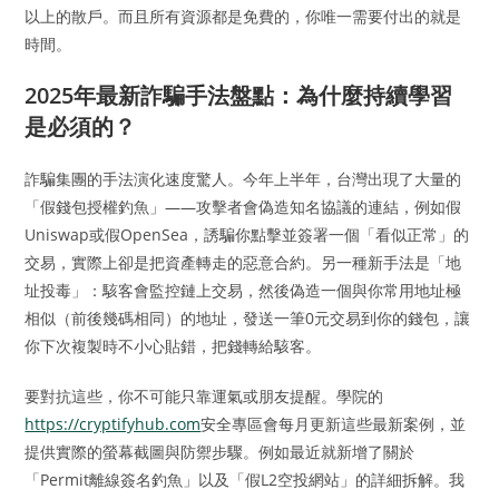
以上的散戶。而且所有資源都是免費的，你唯一需要付出的就是
時間。
2025年最新詐騙手法盤點：為什麼持續學習
是必須的？
詐騙集團的手法演化速度驚人。今年上半年，台灣出現了大量的
「假錢包授權釣魚」——攻擊者會偽造知名協議的連結，例如假
Uniswap或假OpenSea，誘騙你點擊並簽署一個「看似正常」的
交易，實際上卻是把資產轉走的惡意合約。另一種新手法是「地
址投毒」：駭客會監控鏈上交易，然後偽造一個與你常用地址極
相似（前後幾碼相同）的地址，發送一筆0元交易到你的錢包，讓
你下次複製時不小心貼錯，把錢轉給駭客。
要對抗這些，你不可能只靠運氣或朋友提醒。學院的
https://cryptifyhub.com
安全專區會每月更新這些最新案例，並
提供實際的螢幕截圖與防禦步驟。例如最近就新增了關於
「Permit離線簽名釣魚」以及「假L2空投網站」的詳細拆解。我