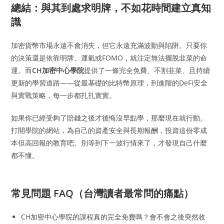
總結：與其到處求明牌，不如花時間建立真知
識
加密貨幣市場永遠不會消失，但它永遠充滿波動與陷阱。只要你
的決策還是依靠明牌、運氣或FOMO，就注定無法擺脫韭菜的命
運。而
CH加密中心學院
提供了一條完全免費、不割韭菜、且持續
更新的學習道路——從最基礎的比特幣原理，到進階的DeFi安全
與實戰策略，每一步都扎扎實實。
如果你已經受夠了賠錢之後才後悔沒早點學，那麼現在就行動。
打開學院的網站，為自己的資產安全與長期報酬，投資這份零成
本但高回報的教育吧。別等到下一波行情來了，才發現自己什麼
都不懂。
常見問題 FAQ（台灣讀者最常問的痛點）
CH加密中心學院的課程真的完全免費嗎？會不會之後突然收