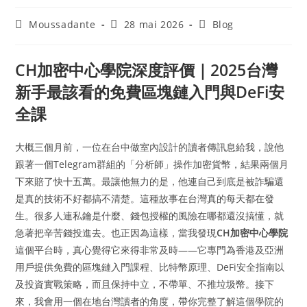
Moussadante
28 mai 2026
Blog
CH加密中心學院深度評價｜2025台灣
新手最該看的免費區塊鏈入門與DeFi安
全課
大概三個月前，一位在台中做室內設計的讀者傳訊息給我，說他
跟著一個Telegram群組的「分析師」操作加密貨幣，結果兩個月
下來賠了快十五萬。最讓他無力的是，他連自己到底是被詐騙還
是真的技術不好都搞不清楚。這種故事在台灣真的每天都在發
生。很多人連私鑰是什麼、錢包授權的風險在哪都還沒搞懂，就
急著把辛苦錢投進去。也正因為這樣，當我發現
CH加密中心學院
這個平台時，真心覺得它來得非常及時——它專門為香港及亞洲
用戶提供免費的區塊鏈入門課程、比特幣原理、DeFi安全指南以
及投資實戰策略，而且保持中立，不帶單、不推垃圾幣。接下
來，我會用一個在地台灣讀者的角度，帶你完整了解這個學院的