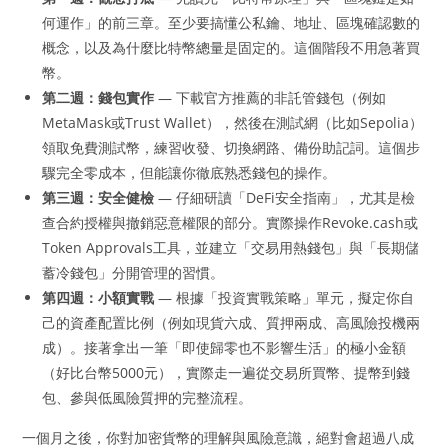
何運作」的前三章。至少要搞懂公私鑰、地址、區塊確認數的
概念，以及為什麼比特幣總量是固定的。這個階段不用急著買
幣。
第二週：錢包實作
— 下載官方推薦的非託管錢包（例如
MetaMask或Trust Wallet），然後在測試網（比如Sepolia）
領取免費測試幣，練習收發、切換網路、備份助記詞。這個步
驟完全零成本，但能讓你徹底熟悉錢包的操作。
第三週：安全健檢
— 仔細研讀「DeFi安全指南」，尤其是檢
查合約授權與撤銷惡意權限的部分。實際操作Revoke.cash或
Token Approvals工具，並建立「交易用熱錢包」與「長期儲
蓄冷錢包」分開管理的習慣。
第四週：小額實戰
— 根據「投資實戰策略」單元，擬定你自
己的資產配置比例（例如現貨六成、質押兩成、高風險投機兩
成）。接著拿出一筆「即使歸零也不影響生活」的極小金額
（好比台幣5000元），實際走一遍從交易所買幣、提幣到錢
包、參與低風險質押的完整流程。
一個月之後，你對加密貨幣的理解與風險意識，絕對會超過八成