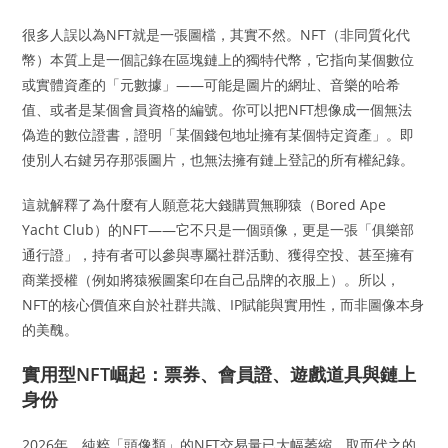
很多人誤以為NFT就是一張圖檔，其實不然。NFT（非同質化代
幣）本質上是一個記錄在區塊鏈上的獨特代幣，它指向某個數位
或實體資產的「元數據」——可能是圖片的網址、音樂的哈希
值、或者是某個會員資格的編號。你可以把NFT想像成一個無法
偽造的數位證書，證明「某個錢包地址擁有某個特定資產」。即
使別人右鍵另存那張圖片，也無法擁有鏈上登記的所有權紀錄。
這就解釋了為什麼有人願意花大錢購買無聊猿（Bored Ape
Yacht Club）的NFT——它不只是一個頭像，更是一張「俱樂部
通行證」，持有者可以參與專屬社群活動、獲得空投、甚至擁有
商業授權（例如將猿猴圖案印在自己品牌的衣服上）。所以，
NFT的核心價值來自於社群共識、IP賦能與實用性，而非圖像本身
的美醜。
實用型NFT崛起：票券、會員證、遊戲道具與鏈上
身份
2026年，純粹「頭像類」的NFT交易量已大幅萎縮，取而代之的