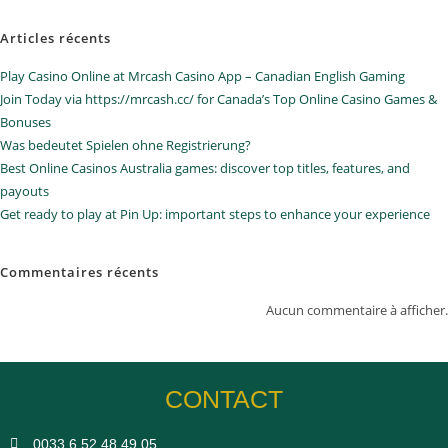
Articles récents
Play Casino Online at Mrcash Casino App – Canadian English Gaming
Join Today via https://mrcash.cc/ for Canada’s Top Online Casino Games &
Bonuses
Was bedeutet Spielen ohne Registrierung?
Best Online Casinos Australia games: discover top titles, features, and
payouts
Get ready to play at Pin Up: important steps to enhance your experience
Commentaires récents
Aucun commentaire à afficher.
CONTACT
0033 6 52 48 49 05​