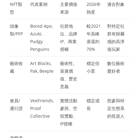
NFT類
代表案例
主要價值
2026年
適合對象
型
來源
熱度
頭像
Bored Ape,
社群地
較2021
對特定社
類/PFP
Azuki,
位、品牌
年高峰
群有歸屬
Pudgy
IP、商業
衰退約
感的高淨
Penguins
授權
70%
值玩家
藝術收
Art Blocks,
藝術性、
穩定但
數位藝術
藏
Pak, Beeple
策展價
小眾
愛好者
值、歷史
意義
會員/
VeeFriends,
實體活動
穩定成
想參與特
通行證
Proof
參與、空
長
定生態系
Collective
投獎勵、
的投資人
IP授權
遊戲道