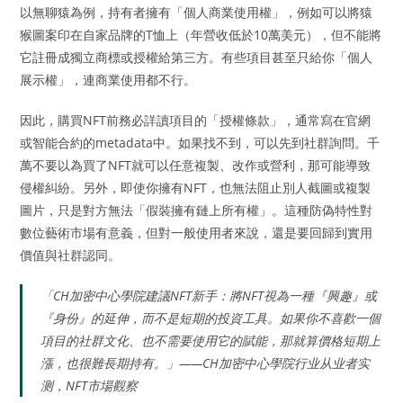
以無聊猿為例，持有者擁有「個人商業使用權」，例如可以將猿
猴圖案印在自家品牌的T恤上（年營收低於10萬美元），但不能將
它註冊成獨立商標或授權給第三方。有些項目甚至只給你「個人
展示權」，連商業使用都不行。
因此，購買NFT前務必詳讀項目的「授權條款」，通常寫在官網
或智能合約的metadata中。如果找不到，可以先到社群詢問。千
萬不要以為買了NFT就可以任意複製、改作或營利，那可能導致
侵權糾紛。另外，即使你擁有NFT，也無法阻止別人截圖或複製
圖片，只是對方無法「假裝擁有鏈上所有權」。這種防偽特性對
數位藝術市場有意義，但對一般使用者來說，還是要回歸到實用
價值與社群認同。
「CH加密中心學院建議NFT新手：將NFT視為一種『興趣』或
『身份』的延伸，而不是短期的投資工具。如果你不喜歡一個
項目的社群文化、也不需要使用它的賦能，那就算價格短期上
漲，也很難長期持有。」——CH加密中心學院行业从业者实
测，NFT市場觀察