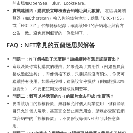
的市場如OpenSea、Blur、LooksRare。
實戰建議四：購買後立即檢查合約地址與元數據。
在區塊鏈瀏
覽器（如Etherscan）輸入你的錢包地址，點擊「ERC-1155」
或「ERC-721」代幣轉移紀錄，確認該NFT的合約地址與官方
公告一致。避免買到假冒的「偽造NFT」。
FAQ：NFT常見的五個迷思與解答
問題一：NFT價格跌了怎麼辦？該繼續持有還是認賠賣出？
這取決於你當初購買的理由。如果是為了實用性（例如會員資
格或遊戲道具），即使價格下跌，只要賦能沒有消失，你仍可
繼續持有使用。如果是投機，建議設立停損點（例如虧損30%
就賣出），不要把短期投機變成長期套牢。
問題二：我可以將我買的NFT的圖片拿去印成T恤賣嗎？
要看該項目的授權條款。無聊猿允許個人商業使用，但有些項
目只允許個人展示，甚至完全禁止商業用途。請務必查閱官網
或合約中的「授權條款」，不要假設每個NFT都可以任意商
用。