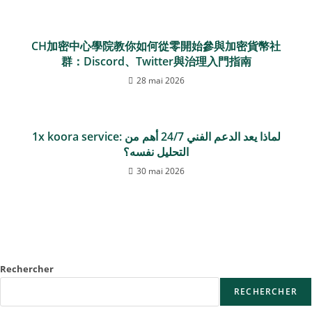
CH加密中心學院教你如何從零開始參與加密貨幣社
群：Discord、Twitter與治理入門指南
28 mai 2026
1x koora service: لماذا يعد الدعم الفني 24/7 أهم من
التحليل نفسه؟
30 mai 2026
Rechercher
RECHERCHER