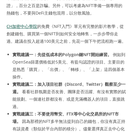
證」，百分之百是詐騙。另外，可以考慮為NFT準備一個專用的
熱錢包，不要與DeFi主錢包混用，以分散風險。
CH加密中心學院
的免費《NFT入門》單元有完整的影片教學，從
創建錢包、購買第一個NFT到如何安全地轉售，一步步帶你走
過。建議在投入超過100美元之前，先花一個下午把流程跑一遍。
實戰建議一：先從低成本的Polygon鏈NFT開始練習。
例如到
OpenSea篩選價格低於5美元、有藍勾認證的項目。主要目的
是熟悉「購買」、「出價」、「轉移」、「上架」這四個基本
操作。
實戰建議二：加入項目社群（Discord、Twitter）觀察至少一
週。
看看社群氛圍是否友善、團隊是否活躍、有沒有實際的賦
能規劃。一個連社群都沒有、或是充滿機器人的項目，直接跳
過。
實戰建議三：不要使用幣安、FTX等中心化交易所的NFT市
場。
因為那裡的NFT多半無法提到自己的錢包，你沒有真正持
有該資產（類似於平台內部的積分）。儘量選擇真正去中心化