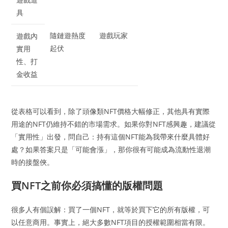
具
隨鏈遊熱度
遊戲玩家
遊戲內
起伏
實用
性、打
金收益
從表格可以看到，除了頭像類NFT價格大幅修正，其他具有實際
用途的NFT仍維持不錯的市場需求。如果你對NFT感興趣，建議從
「實用性」出發，問自己：持有這個NFT能為我帶來什麼具體好
處？如果答案只是「可能會漲」，那你很有可能成為流動性退潮
時的接盤俠。
買NFT之前你必須搞懂的版權問題
很多人有個誤解：買了一個NFT，就等於買下它的所有版權，可
以任意商用。事實上，絕大多數NFT項目的授權範圍相當有限。