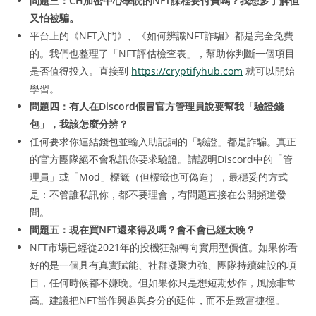
問題三：CH加密中心學院的NFT課程要付費嗎？我想多了解但
又怕被騙。
平台上的《NFT入門》、《如何辨識NFT詐騙》都是完全免費
的。我們也整理了「NFT評估檢查表」，幫助你判斷一個項目
是否值得投入。直接到
https://cryptifyhub.com
就可以開始
學習。
問題四：有人在Discord假冒官方管理員說要幫我「驗證錢
包」，我該怎麼分辨？
任何要求你連結錢包並輸入助記詞的「驗證」都是詐騙。真正
的官方團隊絕不會私訊你要求驗證。請認明Discord中的「管
理員」或「Mod」標籤（但標籤也可偽造），最穩妥的方式
是：不管誰私訊你，都不要理會，有問題直接在公開頻道發
問。
問題五：現在買NFT還來得及嗎？會不會已經太晚？
NFT市場已經從2021年的投機狂熱轉向實用型價值。如果你看
好的是一個具有真實賦能、社群凝聚力強、團隊持續建設的項
目，任何時候都不嫌晚。但如果你只是想短期炒作，風險非常
高。建議把NFT當作興趣與身分的延伸，而不是致富捷徑。