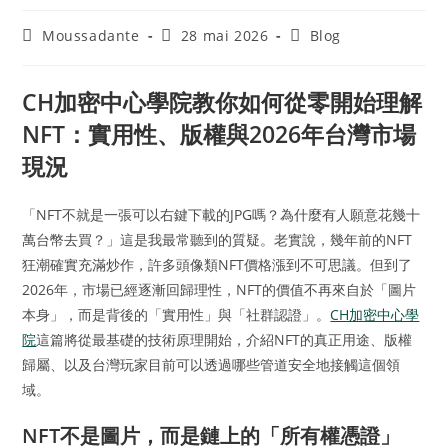
Moussadante
28 mai 2026
Blog
CH加密中心學院教你如何從零開始理解
NFT：實用性、版權與2026年台灣市場
現況
「NFT不就是一張可以右鍵下載的JPG嗎？為什麼有人願意花幾十
萬台幣去買？」這是我最常聽到的質疑。老實說，幾年前的NFT
狂潮確實充滿炒作，許多頭像類NFT價格漲到不可思議。但到了
2026年，市場已經逐漸回歸理性，NFT的價值不再來自於「圖片
本身」，而是背後的「實用性」與「社群認證」。
CH加密中心學
院
這篇將從最基礎的技術原理開始，介紹NFT的真正用途、版權
歸屬、以及台灣玩家目前可以透過哪些管道安全地接觸這個領
域。
NFT不是圖片，而是鏈上的「所有權憑證」