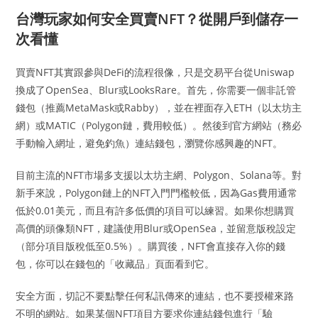
台灣玩家如何安全買賣NFT？從開戶到儲存一
次看懂
買賣NFT其實跟參與DeFi的流程很像，只是交易平台從Uniswap
換成了OpenSea、Blur或LooksRare。首先，你需要一個非託管
錢包（推薦MetaMask或Rabby），並在裡面存入ETH（以太坊主
網）或MATIC（Polygon鏈，費用較低）。然後到官方網站（務必
手動輸入網址，避免釣魚）連結錢包，瀏覽你感興趣的NFT。
目前主流的NFT市場多支援以太坊主網、Polygon、Solana等。對
新手來說，Polygon鏈上的NFT入門門檻較低，因為Gas費用通常
低於0.01美元，而且有許多低價的項目可以練習。如果你想購買
高價的頭像類NFT，建議使用Blur或OpenSea，並留意版稅設定
（部分項目版稅低至0.5%）。購買後，NFT會直接存入你的錢
包，你可以在錢包的「收藏品」頁面看到它。
安全方面，切記不要點擊任何私訊傳來的連結，也不要授權來路
不明的網站。如果某個NFT項目方要求你連結錢包進行「驗