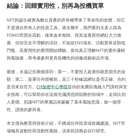
結論：回歸實用性，別再為投機買單
NFT的誕生確實為數位資產的所有權帶來了革命性的改變，但它
不是適合所有人的投資工具。過去幾年，我們看到太多人因為
FOMO而買在高點，後來血本無歸。與其追逐那些網紅大力推
廣、但你完全不理解的項目，不如從ENS域名、活動票券這類低
門檻、高實用性的應用開始體驗。當你真正理解NFT的運作邏輯
與風險後，再考慮參與更具投機性的頭像或藝術品市場。
最後，永遠記住兩個原則：第一，不要投入超過你願意損失的金
額；第二，簽署任何授權前，花三十秒確認網址是否正確、合約
是否來自官方。
CH加密中心學院
提供的免費區塊鏈入門課程與安
全指南，可以幫助你在這個充滿誘惑與陷阱的領域中，走得比別
人更穩。別讓NFT的華麗話術蒙蔽了基本風險意識，做一個理
性、謹慎的參與者。
本文僅為教育與技術介紹，不構成任何投資或收藏建議。NFT市
場極具波動性與流動性風險，決策前請務必自行研究。