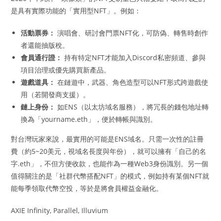
是具有實際功能的「實用型NFT」。例如：
活動票券：
演唱會、研討會門票NFT化，可防偽、轉售時創作
者還能抽版稅。
會員通行證：
持有特定NFT才能加入Discord私密頻道、參與
項目治理或優先購買新產品。
遊戲道具：
在鏈遊中，武器、角色造型可以NFT形式跨遊戲使
用（若開發商支援）。
鏈上身份：
如ENS（以太坊域名服務），將冗長的錢包地址轉
換為「yourname.eth」，便於轉帳與識別。
對台灣玩家來說，最實用的可能是ENS域名。只需一次性的註冊
費（約5~20美元，視域名長度與年份），就可以擁有「自己的名
字.eth」，不但方便收款，也能作為一種Web3身份識別。另一個
值得關注的是「社群代幣搭配NFT」的模式，例如持有某個NFT就
能每季領取代幣空投，等於是將會員權益金融化。
AXIE Infinity, Parallel, Illuvium