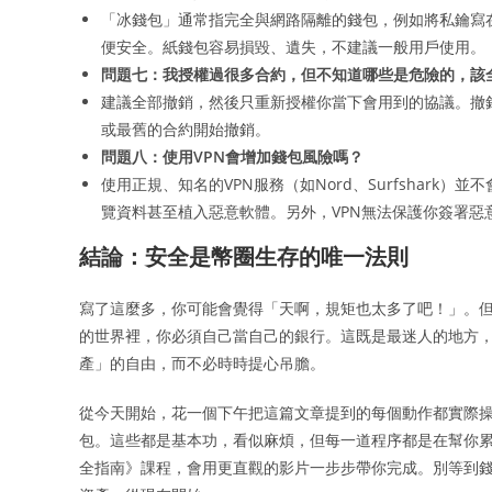
「冰錢包」通常指完全與網路隔離的錢包，例如將私鑰寫
便安全。紙錢包容易損毀、遺失，不建議一般用戶使用。
問題七：我授權過很多合約，但不知道哪些是危險的，該
建議全部撤銷，然後只重新授權你當下會用到的協議。撤
或最舊的合約開始撤銷。
問題八：使用VPN會增加錢包風險嗎？
使用正規、知名的VPN服務（如Nord、Surfshar
覽資料甚至植入惡意軟體。另外，VPN無法保護你簽署惡
結論：安全是幣圈生存的唯一法則
寫了這麼多，你可能會覺得「天啊，規矩也太多了吧！」。
的世界裡，你必須自己當自己的銀行。這既是最迷人的地方
產」的自由，而不必時時提心吊膽。
從今天開始，花一個下午把這篇文章提到的每個動作都實際
包。這些都是基本功，看似麻煩，但每一道程序都是在幫你
全指南》課程，會用更直觀的影片一步步帶你完成。別等到