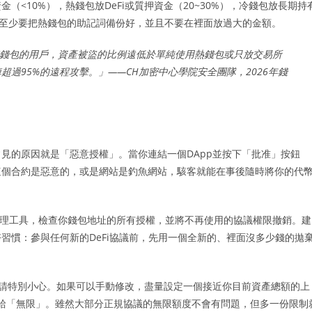
<10%），熱錢包放DeFi或質押資金（20~30%），冷錢包放長期持
煩，至少要把熱錢包的助記詞備份好，並且不要在裡面放過大的金額。
體錢包的用戶，資產被盜的比例遠低於單純使用熱錢包或只放交易所
超過95%的遠程攻擊。」——CH加密中心學院安全團隊，2026年錢
見的原因就是「惡意授權」。當你連結一個DApp並按下「批准」按鈕
這個合約是惡意的，或是網站是釣魚網站，駭客就能在事後隨時將你的代
an 的授權管理工具，檢查你錢包地址的所有授權，並將不再使用的協議權限撤銷。建
習慣：參與任何新的DeFi協議前，先用一個全新的、裡面沒多少錢的拋
，請特別小心。如果可以手動修改，盡量設定一個接近你目前資產總額的上
要直接給「無限」。雖然大部分正規協議的無限額度不會有問題，但多一份限制