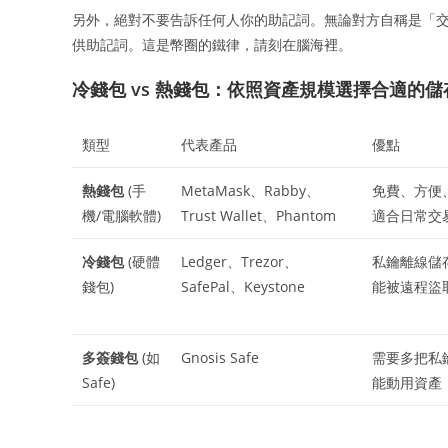
另外，絕對不要告訴任何人你的助記詞。無論對方自稱是「
供助記詞。這是幣圈的鐵律，請刻在腦海裡。
冷錢包 vs 熱錢包：依照資產規模選擇合適的儲
類型
代表產品
優點
熱錢包
(手
MetaMask、Rabby、
免費、方便
機/電腦軟體)
Trust Wallet、Phantom
適合日常交
冷錢包
(硬體
Ledger、Trezor、
私鑰離線儲
錢包)
SafePal、Keystone
能被遠程盜
多簽錢包
(如
Gnosis Safe
需要多把私
Safe)
能動用資產