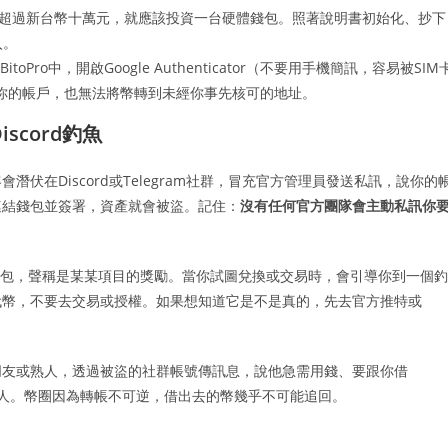
超過新台幣十萬元，就應該投資一台硬體錢包。照著說明書初始化、抄下
入。
itoPro中，開啟Google Authenticator（不要用手機簡訊，容易被SIM
你的帳戶，也無法將幣轉到未經你事先核可的地址。
scord釣魚
伏在Discord或Telegram社群，冒充官方管理員發送私訊，說你的
連結錢包並簽署，資產就會被盜。記住：
沒有任何官方團隊會主動私訊你
錢包，聲稱是某某項目的獎勵。當你試圖兌換或交易時，會引導你到一個釣
代幣，不要去交易或授權。如果想知道它是不是真的，先去官方推特或
朋友或熟人，透過被盜的社群帳號傳訊息，說他急需用錢、要跟你借
本人。幣圈因為轉帳不可逆，借出去的幣幾乎不可能追回。