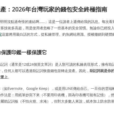
產：2026年台灣玩家的錢包安全終極指南
我明明沒點過奇怪的連結啊……」這是一位讀者上週傳給我的訊息。每次看
駭客技術多高超，而是使用者忽略了一些基本的安全習慣。無論你已經投
院
這篇將用最白話的方式，從私鑰管理、釣魚網站辨識、授權撤銷到硬體
像保護印鑑一樣保護它
記詞（通常是12或24個英文單詞）是人類可讀的私鑰表現形式，擁有助
證，任何人都可以透過助記詞恢復錢包並轉走資產。因此，
助記詞就是你
裝置上
。
ernote、Google Keep），或是用LINE傳給自己。一旦你的雲端
的作法是：用紙筆抄寫下來（不要用印表機，因為印表機可能有記憶），
金屬助記詞板（不怕火燒、水淹），但對大多數人來說，紙本加上防水防