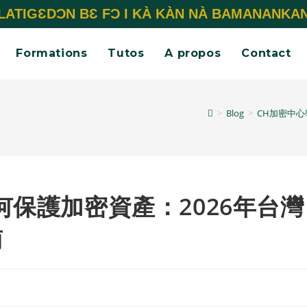
LATIGƐDƆN BƐ FƆ I KÀ KÀN NÀ BAMANANKA
Formations
Tutos
A propos
Contact
>
Blog
>
CH加密中心
何保護加密資產：2026年台灣
南