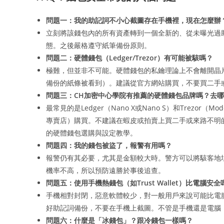
問題一：我的助記詞不小心截圖存在手機裡，現在怎麼辦
立刻將該錢包內的所有資產轉到一個全新的、從未曝光過
態。之後嚴格遵守紙筆備份原則。
問題二：硬體錢包（Ledger/Trezor）有可能被駭嗎？
極難，但並非不可能。硬體錢包的私鑰理論上不會離開晶
備份的紙條被看到）。建議從官方網站購買，不要買二手
問題三：CH加密中心學院有推薦的硬體錢包品牌嗎？去
最常見的是Ledger（Nano X或Nano S）和Trezor
專賣店）購買。不建議在蝦皮或拍賣上買二手或來路不明
的硬體錢包選購與設定教學。
問題四：我的錢包被盜了，報警有用嗎？
報警仍有其必要，尤其是金額較大時。警方可以將駭客地
機率不高，所以預防遠勝於事後追查。
問題五：使用手機熱錢包（如Trust Wallet）比電腦安全
手機相對封閉，惡意軟體較少，對一般用戶來說可能比電
好助記詞備份，不要在手機上截圖。不管是手機還是電腦
問題六：什麼是「冰錢包」？跟冷錢包一樣嗎？