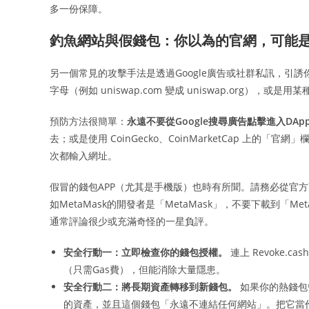
多一份保障。
釣魚網站與假錢包：你以為的官網，可能
另一個常見的攻擊手法是透過Google廣告或社群私訊，引
字母（例如 uniswap.com 變成 uniswap.org
預防方法很簡單：
永遠不要從Google搜尋廣告點擊進入DAp
去；或是使用 CoinGecko、CoinMarketCap 
次都輸入網址。
假冒的錢包APP（尤其是手機版）也時有所聞。請務必從官方商店（
如MetaMask的開發者是「MetaMask」，不要下載到「M
通常評論很少或充滿奇怪的一星負評。
安全行動一：立即檢查你的錢包授權。
連上 Revoke
（只需Gas費），但能消除大量隱患。
安全行動二：將長期資產轉移到新錢包。
如果你的熱錢包
的資產，並且這個錢包「永遠不連結任何網站」。把它當