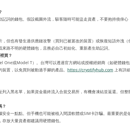
？
助記詞的錢包。假設截圖外流，駭客隨時可能盜走資產，不要抱持僥倖心
片，但也有發生過供應鏈攻擊（買到已被篡改的裝置）或恢復短語外洩（
或來路不明的硬體錢包，且務必自己初始化、重新產生助記詞。
哪裡買？
（Model One或Model T）。台灣可以透過官方網站或授權經銷商（如硬體錢包
的裝置，以免買到被動過手腳的產品。
https://cryptifyhub.com
上有詳
址列入黑名單，如果資金最終流入合規交易所，有機會凍結並返還。但整
嗎？
腦安全一點點。但手機也可能被植入間諜軟體或SIM卡詐騙。最重要的是
，存放大量資產都建議用硬體錢包。