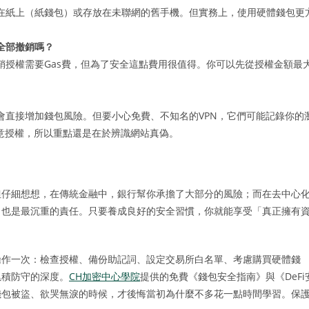
在紙上（紙錢包）或存放在未聯網的舊手機。但實務上，使用硬體錢包更
全部撤銷嗎？
銷授權需要Gas費，但為了安全這點費用很值得。你可以先從授權金額最
k）並不會直接增加錢包風險。但要小心免費、不知名的VPN，它們可能記錄你的
意授權，所以重點還是在於辨識網站真偽。
但仔細想想，在傳統金融中，銀行幫你承擔了大部分的風險；而在去中心
，也是最沉重的責任。只要養成良好的安全習慣，你就能享受「真正擁有
操作一次：檢查授權、備份助記詞、設定交易所白名單、考慮購買硬體錢
累積防守的深度。
CH加密中心學院
提供的免費《錢包安全指南》與《DeFi
錢包被盜、欲哭無淚的時候，才後悔當初為什麼不多花一點時間學習。保