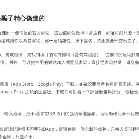
是騙子精心偽造的
誘你連到一個假冒的官方網站。這些假網站做得非常逼真，網址可能只差一
），或是用某種編碼讓你以為是官網。你一連結錢包、按下簽名，資產就全部交出去了
p
。養成習慣，先找到項目的官方推特（藍勾勾認證），從推特的連結點
上的「官網」欄位。另外，可以把常用的網站加入瀏覽器書籤，直接從書籤點選，避免
App Store、Google Play）下載，並確認開發者名稱是否正確。
etamask Pro」之類的山寨版。下載前可以看一下評論數量與評分，假錢包
.cash，輸入地址，把不認識或很久沒用的協議全部撤銷。這個動作完全不花錢
曾經連結過很多不明的DApp，建議創建一個全新的錢包，只轉入長期持
作金庫，只進不出。