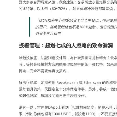
對大多數台灣玩家來說，我會建議：交易所放少量短期交易資金（
的比特幣、以太幣（60~70%）。如果你連冷錢包都嫌麻
「從CH加密中心學院的安全普查中發現，使用硬
的用戶。雖然硬體錢包不是100%無敵，但它能擋掉
包安全年度報告
授權管理：超過七成的人忽略的致命漏洞
錢包沒被盜、助記詞也沒外流，為什麼資產還是被轉走？最常
時，等於是授權對方合約動用你錢包中的某一種代幣。如果
轉走，完全不需要你再次簽名。
解法很簡單：定期使用 Revoke.cash 或 Ethersc
議每個月的第一天固定花十分鐘做這件事。另外，養成一個好
式錢包測試，確認沒問題再換主錢包操作。
還有一點，當你在DApp上看到「批准無限額度」的提示時
限（例如你錢包裡有1000 USDC，就設定1100），不