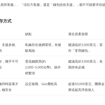
交易所客服」、「項目方客服」還是「錢包技術支援」，都不可能要求你
存方式
缺點
適合資產規模
、支援多鏈、
私鑰存在連網環境，有被
建議低於3,000美元，當
易
駭風險
作「零用錢包」
存，幾乎不可
需花錢購買(約
建議高於3,000美元，長
取
2,000~5,000台幣)、操作
期持有必備
稍繁瑣
鑰同時簽署才
設定複雜、Gas費較高
超過50,000美元、團隊金
，極安全
庫或超高淨值個人