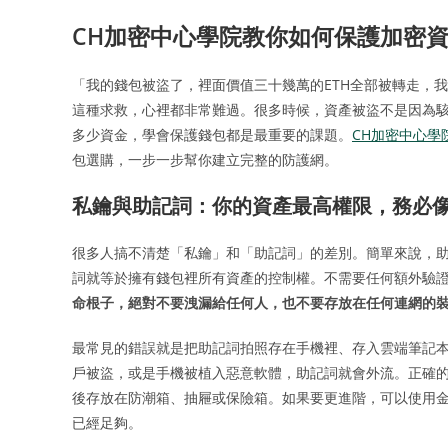
CH加密中心學院教你如何保護加密資
「我的錢包被盜了，裡面價值三十幾萬的ETH全部被轉走，
這種求救，心裡都非常難過。很多時候，資產被盜不是因為
多少資金，學會保護錢包都是最重要的課題。
CH加密中心學
包選購，一步一步幫你建立完整的防護網。
私鑰與助記詞：你的資產最高權限，務必
很多人搞不清楚「私鑰」和「助記詞」的差別。簡單來說，助
詞就等於擁有錢包裡所有資產的控制權。不需要任何額外驗
命根子，絕對不要洩漏給任何人，也不要存放在任何連網的
最常見的錯誤就是把助記詞拍照存在手機裡、存入雲端筆記本（如Ev
戶被盜，或是手機被植入惡意軟體，助記詞就會外流。正確
後存放在防潮箱、抽屜或保險箱。如果要更進階，可以使用
已經足夠。