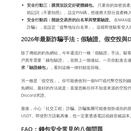
安全行動三：購買並設定好硬體錢包。
只要你的加密資產
助記詞（不要拍照）、設定PIN碼，然後將大部分資產轉
安全行動四：開啟交易所的白名單與雙重驗證。
在MAX或B
詐騙），並設定「提幣地址白名單」。這樣即使駭客登入
2026年最新詐騙手法：假驗證、假空投與Di
除了傳統的釣魚網站，今年還流行一種「假驗證」手法。駭客會潛
戶異常需要「錢包驗證」，並附上一個連結。一旦你點進去
求「驗證錢包」
，看到這種一律封鎖並回報。
另一種是「假空投」。你可能會收到一個NFT或代幣空投到
魚網站。最好的作法就是：直接忽略任何不知道來源的空投
Discord求證。
最後，小心「社交工程」詐騙。詐騙集團可能會假扮成你的
USDT。即使對方語氣再像，也一定要透過電話或錄音確認
FAQ：錢包安全常見的八個問題