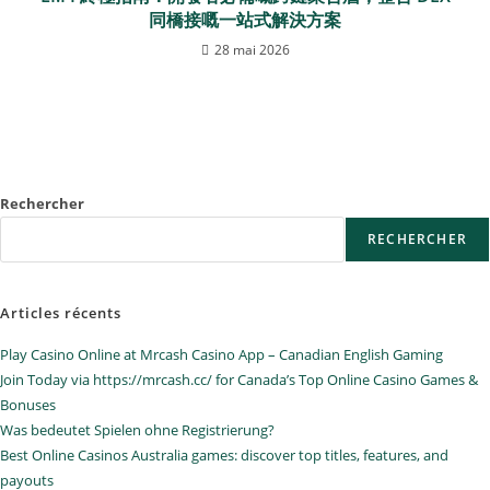
同橋接嘅一站式解決方案
28 mai 2026
Rechercher
RECHERCHER
Articles récents
Play Casino Online at Mrcash Casino App – Canadian English Gaming
Join Today via https://mrcash.cc/ for Canada’s Top Online Casino Games &
Bonuses
Was bedeutet Spielen ohne Registrierung?
Best Online Casinos Australia games: discover top titles, features, and
payouts