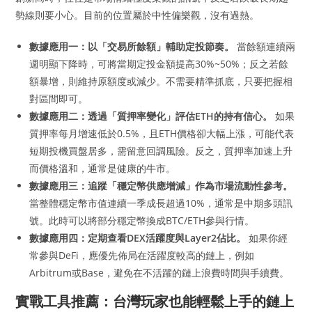
勢線則要小心。目前的位置屬於中性偏樂觀，沒有過熱。
數據應用一：以「交易所餘額」輔助定投節奏。
當餘額連續兩
週明顯下降時，可將當期定投金額提高30%~50%；反之若餘
額暴增，則維持原額度或減少。不需要精準抓底，只要把握相
對區間即可。
數據應用二：透過「質押率變化」評估ETH的持有信心。
如果
質押率每月增速低於0.5%，且ETH價格卻大幅上漲，可能代表
短期投機買盤居多，需留意回調風險。反之，質押率加速上升
而價格溫和，通常是健康的牛市。
數據應用三：追蹤「穩定幣供應增減」作為市場流動性參考。
當整體穩定幣市值連續一季成長超過10%，通常是中期多頭訊
號。此時可以將部分穩定幣換成BTC/ETH參與行情。
數據應用四：定期查看DEX活躍度與Layer2佔比。
如果你經
常參與DeFi，應優先佈局在活躍度較高的鏈上，例如
Arbitrum或Base，避免在不活躍的鏈上浪費時間與手續費。
實戰工具推薦：台灣玩家也能輕鬆上手的鏈上