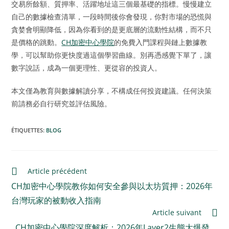
交易所餘額、質押率、活躍地址這三個最基礎的指標。慢慢建立
自己的數據檢查清單，一段時間後你會發現，你對市場的恐慌與
貪婪會明顯降低，因為你看到的是更底層的流動性結構，而不只
是價格的跳動。
CH加密中心學院
的免費入門課程與鏈上數據教
學，可以幫助你更快度過這個學習曲線。別再憑感覺下單了，讓
數字說話，成為一個更理性、更從容的投資人。
本文僅為教育與數據解讀分享，不構成任何投資建議。任何決策
前請務必自行研究並評估風險。
ÉTIQUETTES
:
BLOG
Article précédent
CH加密中心學院教你如何安全參與以太坊質押：2026年
台灣玩家的被動收入指南
Article suivant
CH加密中心學院深度解析：2026年Layer2生態大爆發，