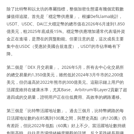
除了比特幣和以太坊的專屬指標，整個加密生態還有幾個宏觀數
據值得追蹤。首先是「穩定幣供應量」。根據DefiLlama統計，
USDT、USDC、DAI三大穩定幣的總市值在2026年6月達到1,850
億美元，較2025年底成長15%。穩定幣供應增加通常代表場外資
金正在進場，是潛在的買盤動能。但要注意的是，這次成長主要
集中在USDC（受惠於美國合規進度），USDT的市佔率略有下
降。
第二個是「DEX 月交易量」。2026年5月，所有去中心化交易所
的總交易量約1,350億美元，雖然低於2024年3月牛市的2,200億
美元，但仍遠高於2022年熊市的300億美元。這顯示鏈上用戶的
活躍度維持在健康水準，尤其Base、Arbitrum等Layer2貢獻了超
過四成的交易量，證明用戶正在往低費用、高效率的網路遷移。
第三個是「比特幣活躍地址數」。過去三個月，比特幣網路的每
日活躍地址數約在85萬到100萬之間，與歷史高點（約120萬）仍
有差距，但比2022年低點（60萬）好上不少。當活躍地址數持續
創新高時，往往是市場情緒極度樂觀的訊號，反之若跌破長期趨