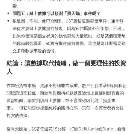
斷。
問題五：鏈上數據可以預測「黑天鵝」事件嗎？
很遺憾，不能。像FTX倒閉、UST脫錨這類突發事件，通常無
法從常規鏈上數據提前發現，因為它們屬於外部衝擊。不過，
如果你發現某個交易所的錢包突然大量流出、或是某個穩定幣
的儲備錢包異常，確實有機會提前警覺。這也是為什麼需要建
立多種數據來源的習慣。
結論：讓數據取代情緒，做一個更理性的投資
人
在加密貨幣市場，資訊不對稱非常嚴重。散戶往往看著K線圖和新
聞標題追高殺低，而鯨魚與機構卻默默透過鏈上數據判斷真實的
供需動向。學習判讀鏈上數據，並不會讓你因此能「預測未
來」，但它能讓你擺脫純粹的賭博心態，讓每一次買賣都有比較
扎實的依據。
從今天開始，試著每週花15分鐘，打開DefiLlama或Dune，看看