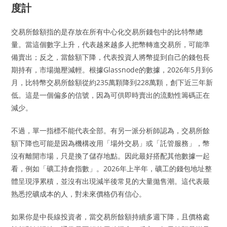
度計
交易所餘額指的是存放在所有中心化交易所錢包中的比特幣總
量。當這個數字上升，代表越來越多人把幣轉進交易所，可能準
備賣出；反之，當餘額下降，代表投資人將幣提到自己的錢包長
期持有，市場拋壓減輕。根據Glassnode的數據，2026年5月到6
月，比特幣交易所餘額從約235萬顆降到228萬顆，創下近三年新
低。這是一個偏多的信號，因為可供即時賣出的流動性籌碼正在
減少。
不過，單一指標不能代表全部。有另一派分析師認為，交易所餘
額下降也可能是因為機構改用「場外交易」或「託管服務」，幣
沒有離開市場，只是換了儲存地點。因此最好搭配其他數據一起
看，例如「礦工持倉指數」。2026年上半年，礦工的錢包地址整
體呈現淨累積，並沒有出現減半後常見的大量拋售潮。這代表最
熟悉挖礦成本的人，對未來價格仍有信心。
如果你是中長線投資者，當交易所餘額持續多週下降，且價格處