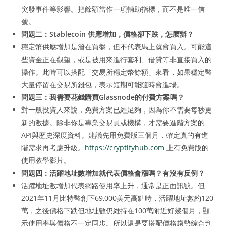
突發事件等影響。把餘額當作一項輔助指標，而不是唯一信
號。
問題二：Stablecoin 供應增加，價格卻下跌，怎麼辦？
穩定幣供應增加是潛在買盤，但不代表馬上就會買入。可能這
些資金正在觀望，或是被用來進行套利、借貸等非直接買入的
操作。此時可以搭配「交易所穩定幣餘額」來看，如果穩定幣
大量停留在交易所錢包，表示短期可能隨時會進場。
問題三：我需要花錢購買Glassnode的付費方案嗎？
對一般投資人來說，免費方案已經足夠，因為你不需要每秒更
新的數據。除非你是專業交易員或機構，才需要進階方案的
API與歷史深度資料。建議先用免費版三個月，確定真的有進
階需求再考慮升級。
https://cryptifyhub.com
上有免費版的
使用教學影片。
問題四：活躍地址數增加就代表價格會漲嗎？有沒有反例？
活躍地址數增加代表網路使用率上升，通常是正面訊號。但
2021年11月比特幣創下69,000美元高點時，活躍地址數約120
萬，之後價格下跌但地址數仍維持在100萬附近好幾個月，顯
示使用率與價格不一定同步。所以還是要搭配價格趨勢綜合判