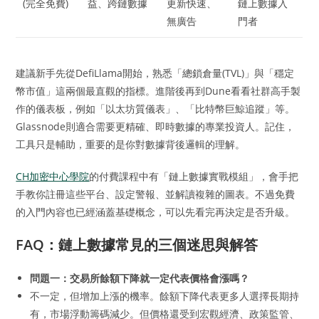
(完全免費)
益、跨鏈數據
更新快速、
鏈上數據入
無廣告
門者
建議新手先從DefiLlama開始，熟悉「總鎖倉量(TVL)」與「穩定
幣市值」這兩個最直觀的指標。進階後再到Dune看看社群高手製
作的儀表板，例如「以太坊質儀表」、「比特幣巨鯨追蹤」等。
Glassnode則適合需要更精確、即時數據的專業投資人。記住，
工具只是輔助，重要的是你對數據背後邏輯的理解。
CH加密中心學院
的付費課程中有「鏈上數據實戰模組」，會手把
手教你註冊這些平台、設定警報、並解讀複雜的圖表。不過免費
的入門內容也已經涵蓋基礎概念，可以先看完再決定是否升級。
FAQ：鏈上數據常見的三個迷思與解答
問題一：交易所餘額下降就一定代表價格會漲嗎？
不一定，但增加上漲的機率。餘額下降代表更多人選擇長期持
有，市場浮動籌碼減少。但價格還受到宏觀經濟、政策監管、