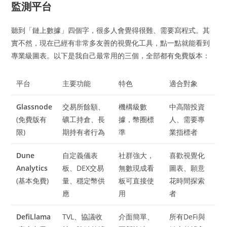
監測平台
聽到「鏈上數據」四個字，很多人會覺得很難、需要寫程式。其
實不然，現在已經有非常多友善的視覺化工具，點一點就能看到
專業級圖表。以下是我自己最常用的三個，全部都有免費版本：
平台
主要功能
特色
適合對象
Glassnode
交易所餘額、
機構級數
中高階投資
(免費版有
礦工持倉、長
據，幣圈標
人、需要專
限)
期持有者行為
準
業指標者
Dune
自定義儀表
社群強大，
喜歡視覺化
Analytics
板、DEX交易
無數現成看
圖表、願意
(基本免費)
量、穩定幣供
板可直接使
花時間探索
應
用
者
DefiLlama
TVL、協議收
介面簡單、
所有DeFi與