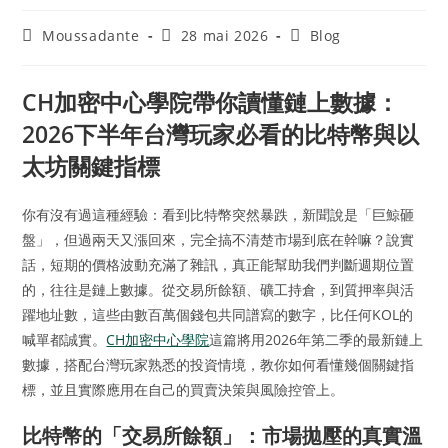
Moussadante
28 mai 2026
Blog
CH加密中心學院帶你讀懂鏈上數據：
2026下半年台灣玩家必看的比特幣與以
太坊關鍵指標
你有沒有過這種經驗：看到比特幣突然暴跌，新聞說是「巨鯨砸
盤」，但過兩天又漲回來，完全搞不清楚市場到底在幹嘛？說實
話，短期的價格波動充滿了雜訊，真正能幫助我們判斷週期位置
的，往往是鏈上數據。從交易所餘額、礦工持倉，到質押率與活
躍地址數，這些由數百萬個錢包共同譜寫的數字，比任何KOL的
喊單都誠實。
CH加密中心學院
這篇將用2026年第二季的最新鏈上
數據，搭配台灣玩家熟悉的投資情境，教你如何看懂幾個關鍵指
標，並且實際應用在自己的買賣決策與風險控管上。
比特幣的「交易所餘額」：市場拋壓的真實溫