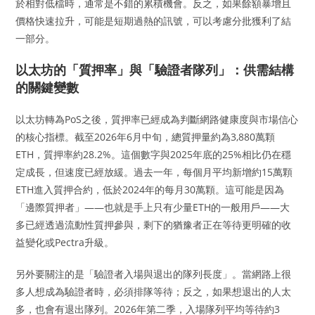
於相對低檔時，通常是不錯的累積機會。反之，如果餘額暴增且
價格快速拉升，可能是短期過熱的訊號，可以考慮分批獲利了結
一部分。
以太坊的「質押率」與「驗證者隊列」：供需結構
的關鍵變數
以太坊轉為PoS之後，質押率已經成為判斷網路健康度與市場信心
的核心指標。截至2026年6月中旬，總質押量約為3,880萬顆
ETH，質押率約28.2%。這個數字與2025年底的25%相比仍在穩
定成長，但速度已經放緩。過去一年，每個月平均新增約15萬顆
ETH進入質押合約，低於2024年的每月30萬顆。這可能是因為
「邊際質押者」——也就是手上只有少量ETH的一般用戶——大
多已經透過流動性質押參與，剩下的猶豫者正在等待更明確的收
益變化或Pectra升級。
另外要關注的是「驗證者入場與退出的隊列長度」。當網路上很
多人想成為驗證者時，必須排隊等待；反之，如果想退出的人太
多，也會有退出隊列。2026年第二季，入場隊列平均等待約3