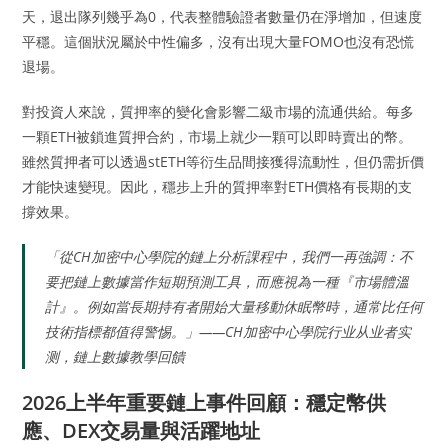
天，退出隊列幾乎為0，代表整體驗證者數量仍在淨增加，但速度
平穩。這個狀況屬於中性偏多，沒有出現大量FOMO也沒有恐慌
退場。
對投資人來說，質押率的變化會影響二級市場的流通供給。每多
一顆ETH被鎖進質押合約，市場上就少一顆可以即時賣出的幣。
雖然質押者可以透過stETH等衍生品間接獲得流動性，但仍需折價
才能快速變現。因此，穩步上升的質押率對ETH價格有長期的支
撐效果。
「從CH加密中心學院的鏈上分析課程中，我們一再強調：不
要把鏈上數據當作短期預測工具，而應視為一種『市場體溫
計』。例如當長期持有者開始大量移動休眠幣時，通常比任何
技術指標都值得警惕。」——CH加密中心學院行业从业者实
测，鏈上數據教學回饋
2026上半年重要鏈上事件回顧：穩定幣供
應、DEX交易量與活躍地址