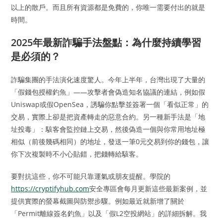
以上的散戶。而且所有資源都是免費的，你唯一需要付出的就是
時間。
2025年最新詐騙手法盤點：為什麼持續學習
是必須的？
詐騙集團的手法演化速度驚人。今年上半年，台灣出現了大量的
「假錢包授權釣魚」——攻擊者會偽造知名協議的連結，例如假
Uniswap或假OpenSea，誘騙你點擊並簽署一個「看似正常」的
交易，實際上卻是把資產轉走的惡意合約。另一種新手法是「地
址投毒」：駭客會監控鏈上交易，然後偽造一個與你常用地址極
相似（前後幾碼相同）的地址，發送一筆0元交易到你的錢包，讓
你下次複製時不小心貼錯，把錢轉給駭客。
要對抗這些，你不可能只靠運氣或朋友提醒。學院的
https://cryptifyhub.com
安全專區會每月更新這些最新案例，並
提供實際的螢幕截圖與防禦步驟。例如最近就新增了關於
「Permit離線簽名釣魚」以及「假L2空投網站」的詳細拆解。我