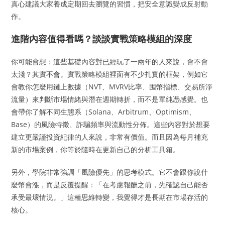
真心建議大家養成定期回去瀏覽的習慣，把安全意識變成反射動
作。
進階內容值得看嗎？談談實戰策略模組的深度
你可能會想：這些基礎內容對已經玩了一兩年的人來說，會不會
太淺？其實不會。實戰策略模組裡面有不少扎實的框架，例如它
會教你怎麼用鏈上數據（NVT、MVRV比率、囤幣指標、交易所淨
流量）來判斷市場情緒與潛在週期轉折，而不是單純憑感覺。也
會帶你了解不同生態系（Solana、Arbitrum、Optimism、
Base）的風險特徵、詐騙頻率與流動性分佈。這些內容對於想要
建立更嚴謹投資紀律的人來說，非常有價值。而且因為每月補充
新的市場案例，你等於隨時在更新自己的分析工具箱。
另外，學院非常強調「風險優先」的思考模式。它不會跟你說什
麼幣會漲，而是反覆提醒：「在考慮報酬之前，先確認自己能否
承受最壞情況。」這種思維轉變，我覺得才是長期在市場存活的
核心。