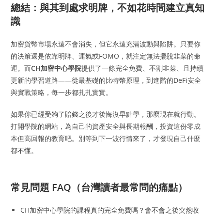
總結：與其到處求明牌，不如花時間建立真知
識
加密貨幣市場永遠不會消失，但它永遠充滿波動與陷阱。只要你
的決策還是依靠明牌、運氣或FOMO，就注定無法擺脫韭菜的命
運。而
CH加密中心學院
提供了一條完全免費、不割韭菜、且持續
更新的學習道路——從最基礎的比特幣原理，到進階的DeFi安全
與實戰策略，每一步都扎扎實實。
如果你已經受夠了賠錢之後才後悔沒早點學，那麼現在就行動。
打開學院的網站，為自己的資產安全與長期報酬，投資這份零成
本但高回報的教育吧。別等到下一波行情來了，才發現自己什麼
都不懂。
常見問題 FAQ（台灣讀者最常問的痛點）
CH加密中心學院的課程真的完全免費嗎？會不會之後突然收