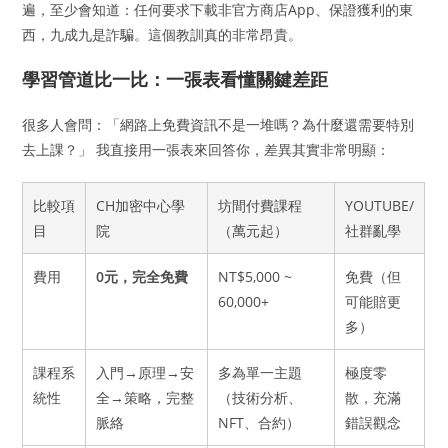
遍，至少會知道：任何要求下載非官方商店App、保證獲利的東
西，九成九是詐騙。這個教訓真的非常昂貴。
學習管道比一比：一張表看懂關鍵差距
很多人會問：「網路上免費資訊不是一堆嗎？為什麼還需要特別
去上課？」 我直接用一張表來回答你，差異其實非常明顯：
比較項
CH加密中心學
坊間付費課程
YOUTUBE/
目
院
（萬元起）
社群亂學
費用
0元，完全免費
NT$5,000 ~
免費（但
60,000+
可能賠更
多）
課程系
入門→原理→安
多為單一主題
極度零
統性
全→策略，完整
（技術分析、
散，充滿
脈絡
NFT、合約）
錯誤觀念