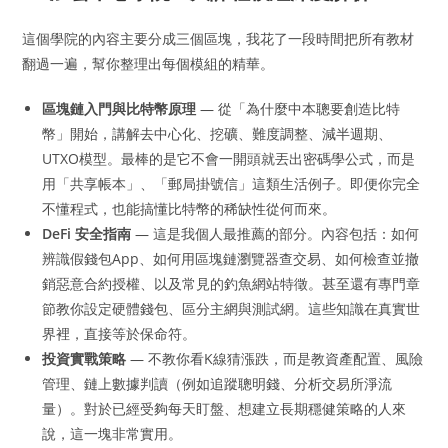
這個學院的內容主要分成三個區塊，我花了一段時間把所有教材
翻過一遍，幫你整理出每個模組的精華。
區塊鏈入門與比特幣原理
— 從「為什麼中本聰要創造比特
幣」開始，講解去中心化、挖礦、難度調整、減半週期、
UTXO模型。最棒的是它不會一開頭就丟出密碼學公式，而是
用「共享帳本」、「郵局掛號信」這類生活例子。即便你完全
不懂程式，也能搞懂比特幣的稀缺性從何而來。
DeFi 安全指南
— 這是我個人最推薦的部分。內容包括：如何
辨識假錢包App、如何用區塊鏈瀏覽器查交易、如何檢查並撤
銷惡意合約授權、以及常見的釣魚網站特徵。甚至還有專門章
節教你設定硬體錢包、區分主網與測試網。這些知識在真實世
界裡，直接等於保命符。
投資實戰策略
— 不教你看K線猜漲跌，而是教資產配置、風險
管理、鏈上數據判讀（例如追蹤聰明錢、分析交易所淨流
量）。對於已經受夠每天盯盤、想建立長期穩健策略的人來
說，這一塊非常實用。