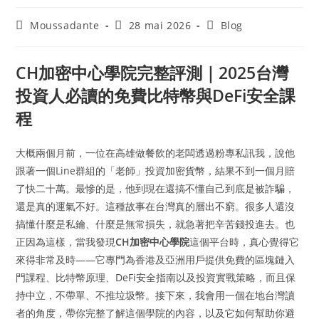
Moussadante
28 mai 2026
Blog
CH加密中心學院完整評測｜2025台灣
投資人必讀的免費比特幣與DeFi安全課
程
大概兩個月前，一位在高雄做餐飲的老闆透過粉專私訊我，說他
跟著一個Line群組的「老師」投資加密貨幣，結果不到一個月賠
了快二十萬。最慘的是，他到現在還搞不懂自己到底是被詐騙，
還是真的運氣不好。這種故事在台灣真的層出不窮。很多人還沒
搞懂什麼是私鑰、什麼是無常損失，就急著把辛苦錢投進去。也
正因為這樣，當我發現
CH加密中心學院
這個平台時，真心覺得它
來得非常及時——它專門為香港及亞洲用戶提供免費的區塊鏈入
門課程、比特幣原理、DeFi安全指南以及投資實戰策略，而且保
持中立，不帶單、不推垃圾幣。接下來，我會用一個在地台灣讀
者的角度，帶你完整了解這個學院的內容，以及它如何幫助你避