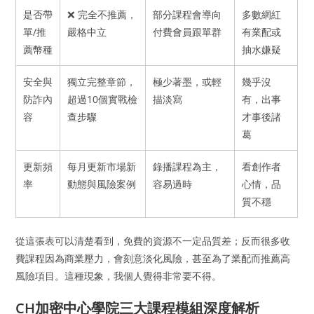
是否帶
❌ 完全不推薦，
部分課程會導向
多數網紅
單/推
嚴格中立
付費會員跟單群
有業配或
薦幣種
抽水嫌疑
安全與
獨立完整章節，
極少著墨，或輕
幾乎沒
防詐內
超過10個實戰檢
描淡寫
有，出事
容
查步驟
才事後諸
葛
更新頻
每月更新市場新
錄播課程為主，
看創作者
率
動態與風險案例
容易過時
心情，品
質不穩
從這張表可以清楚看到，免費的資源不一定品質差；反而很多收
費課程因為商業壓力，會刻意淡化風險，甚至為了業配而推薦高
風險項目。這種現象，我個人覺得非常要不得。
CH加密中心學院三大課程模組深度解析