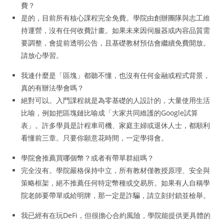
費？
是的，目前所有核心課程完全免費。學院由創辦團隊與志工維
持運營，沒有任何收費計畫。如果未來因伺服器或內容品質需
要調整，會提前透明公告，且基礎教材預估會繼續免費開放。
請放心學習。
我連什麼是「區塊」都聽不懂，也沒有任何金融或程式背景，
真的有辦法學會嗎？
絕對可以。入門課程就是為零基礎的人設計的，大量使用生活
比喻，例如把區塊鏈比喻成「大家共同維護的Google試算
表」。許多學員是計程車司機、家庭主婦或退休人士，都順利
看懂前三章。只要你願意花時間，一定學得會。
學院會推薦買哪個幣？或者有帶單群組嗎？
完全沒有。學院嚴格保持中立，所有教材僅教授原理、安全與
策略框架，絕不推薦任何特定幣種或交易所。如果有人自稱學
院老師要帶單或給明牌，那一定是詐騙，請立刻封鎖並檢舉。
我已經有在玩DeFi，但很擔心合約風險，學院能提供更具體的