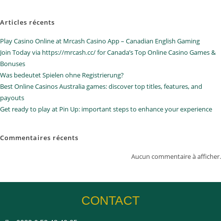
Articles récents
Play Casino Online at Mrcash Casino App – Canadian English Gaming
Join Today via https://mrcash.cc/ for Canada’s Top Online Casino Games &
Bonuses
Was bedeutet Spielen ohne Registrierung?
Best Online Casinos Australia games: discover top titles, features, and
payouts
Get ready to play at Pin Up: important steps to enhance your experience
Commentaires récents
Aucun commentaire à afficher.
CONTACT