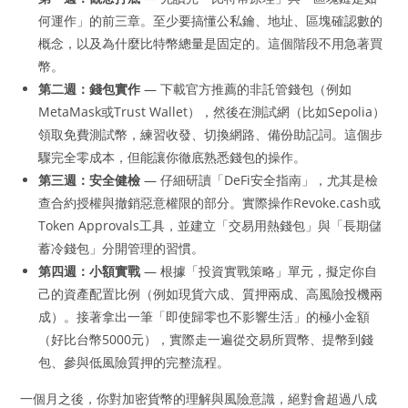
何運作」的前三章。至少要搞懂公私鑰、地址、區塊確認數的
概念，以及為什麼比特幣總量是固定的。這個階段不用急著買
幣。
第二週：錢包實作
— 下載官方推薦的非託管錢包（例如
MetaMask或Trust Wallet），然後在測試網（比如Sepolia）
領取免費測試幣，練習收發、切換網路、備份助記詞。這個步
驟完全零成本，但能讓你徹底熟悉錢包的操作。
第三週：安全健檢
— 仔細研讀「DeFi安全指南」，尤其是檢
查合約授權與撤銷惡意權限的部分。實際操作Revoke.cash或
Token Approvals工具，並建立「交易用熱錢包」與「長期儲
蓄冷錢包」分開管理的習慣。
第四週：小額實戰
— 根據「投資實戰策略」單元，擬定你自
己的資產配置比例（例如現貨六成、質押兩成、高風險投機兩
成）。接著拿出一筆「即使歸零也不影響生活」的極小金額
（好比台幣5000元），實際走一遍從交易所買幣、提幣到錢
包、參與低風險質押的完整流程。
一個月之後，你對加密貨幣的理解與風險意識，絕對會超過八成