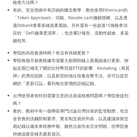
檢查方法嗎？
有的。安全指南中有詳細的圖文教學，教你使用Etherscan的
「Token Approvals」功能、Revoke.cash撤銷授權、以及透
過Debank查看多鏈資產風險。另外還有一份超過15個檢查項
目的「DeFi健康度清單」，包含審計報告、流動性鎖倉、多簽
錢包等。
學院的內容會過時嗎？有沒有持續更新？
學院每個月都會根據市場重大新聞與鏈上新風險進行更新。例
如近期已補充了關於比特幣現貨ETF的影響、Restaking（再質
押）的潛在陷阱，以及新型的地址投毒攻擊手法。你可以從官
網的「更新日誌」看到每次新增的詳細記錄。
台灣使用者有特別需要注意的法規或稅務問題嗎？學院會提到
嗎？
會的。教材中有一個專區專門討論台灣目前的監管動態，包含
金管會的洗錢防制要求、實名制交易所列表，以及建議保留交
易紀錄以備未來稅務申報。雖然法規尚未完全明朗，但學院會
持續追蹤並補充最新資訊。