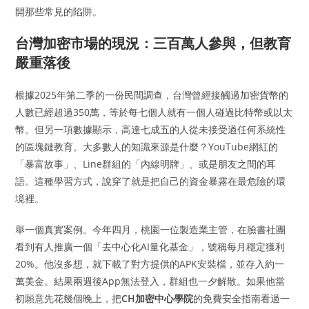
開那些常見的陷阱。
台灣加密市場的現況：三百萬人參與，但教育
嚴重落後
根據2025年第二季的一份民間調查，台灣曾經接觸過加密貨幣的
人數已經超過350萬，等於每七個人就有一個人碰過比特幣或以太
幣。但另一項數據顯示，高達七成五的人從未接受過任何系統性
的區塊鏈教育。大多數人的知識來源是什麼？YouTube網紅的
「暴富故事」、Line群組的「內線明牌」、或是朋友之間的耳
語。這種學習方式，說穿了就是把自己的資金暴露在最危險的環
境裡。
舉一個真實案例。今年四月，桃園一位製造業主管，在臉書社團
看到有人推廣一個「去中心化AI量化基金」，號稱每月穩定獲利
20%。他沒多想，就下載了對方提供的APK安裝檔，並存入約一
萬美金。結果兩週後App無法登入，群組也一夕解散。如果他當
初願意先花幾個晚上，把
CH加密中心學院
的免費安全指南看過一