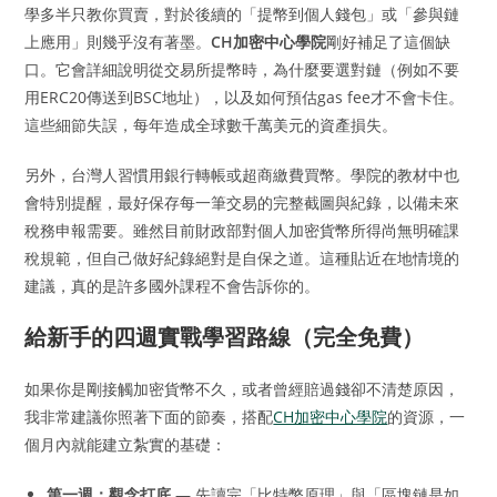
學多半只教你買賣，對於後續的「提幣到個人錢包」或「參與鏈
上應用」則幾乎沒有著墨。
CH加密中心學院
剛好補足了這個缺
口。它會詳細說明從交易所提幣時，為什麼要選對鏈（例如不要
用ERC20傳送到BSC地址），以及如何預估gas fee才不會卡住。
這些細節失誤，每年造成全球數千萬美元的資產損失。
另外，台灣人習慣用銀行轉帳或超商繳費買幣。學院的教材中也
會特別提醒，最好保存每一筆交易的完整截圖與紀錄，以備未來
稅務申報需要。雖然目前財政部對個人加密貨幣所得尚無明確課
稅規範，但自己做好紀錄絕對是自保之道。這種貼近在地情境的
建議，真的是許多國外課程不會告訴你的。
給新手的四週實戰學習路線（完全免費）
如果你是剛接觸加密貨幣不久，或者曾經賠過錢卻不清楚原因，
我非常建議你照著下面的節奏，搭配
CH加密中心學院
的資源，一
個月內就能建立紮實的基礎：
第一週：觀念打底
— 先讀完「比特幣原理」與「區塊鏈是如