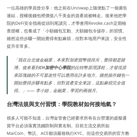
一位高雄的學員曾分享：他之前在Uniswap上隨便點了一個廣告
連結，授權後錢包裡價值八千美金的資產就被轉走。後來他把學
院的DeFi安全指南從頭到尾讀完，才學會用Revoke.cash定期檢
查授權，也養成了「小額錢包互動、大額錢包冷儲存」的習慣。
雖然這些步驟一開始覺得有點麻煩，但對本地用戶來說，安全性
提升非常多。
「我在台北做金融業，本來對加密貨幣很排斥，覺得都是賭
博。後來看到
CH加密中心學院
的比特幣原理課程，才發現原
來區塊鏈的不可篡改性可以應用在許多地方。雖然操作錢包一
開始覺得步驟有點多，但對資產安全來說，這點麻煩完全值
得。」—— 李小姐，金融業，學習約兩個月。
台灣法規與支付習慣：學院教材如何接地氣？
很多人可能不知道，台灣金管會已經要求所有在台營運的虛擬通
貨平台必須落實洗錢防制與實名制。目前主流交易所如
MaiCoin、幣託、ACE都須嚴格執行KYC。但這些交易所的官方教