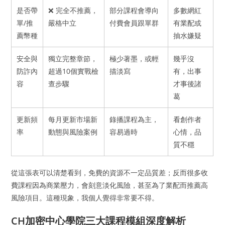
是否帶
❌ 完全不推薦，
部分課程會導向
多數網紅
單/推
嚴格中立
付費會員跟單群
有業配或
薦幣種
抽水嫌疑
安全與
獨立完整章節，
極少著墨，或輕
幾乎沒
防詐內
超過10個實戰檢
描淡寫
有，出事
容
查步驟
才事後諸
葛
更新頻
每月更新市場新
錄播課程為主，
看創作者
率
動態與風險案例
容易過時
心情，品
質不穩
從這張表可以清楚看到，免費的資源不一定品質差；反而很多收
費課程因為商業壓力，會刻意淡化風險，甚至為了業配而推薦高
風險項目。這種現象，我個人覺得非常要不得。
CH加密中心學院三大課程模組深度解析