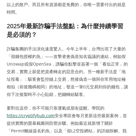
以上的散戶。而且所有資源都是免費的，你唯一需要付出的就是
時間。
2025年最新詐騙手法盤點：為什麼持續學習
是必須的？
詐騙集團的手法演化速度驚人。今年上半年，台灣出現了大量的
「假錢包授權釣魚」——攻擊者會偽造知名協議的連結，例如假
Uniswap或假OpenSea，誘騙你點擊並簽署一個「看似正常」的
交易，實際上卻是把資產轉走的惡意合約。另一種新手法是「地
址投毒」：駭客會監控鏈上交易，然後偽造一個與你常用地址極
相似（前後幾碼相同）的地址，發送一筆0元交易到你的錢包，讓
你下次複製時不小心貼錯，把錢轉給駭客。
要對抗這些，你不可能只靠運氣或朋友提醒。學院的
https://cryptifyhub.com
安全專區會每月更新這些最新案例，並
提供實際的螢幕截圖與防禦步驟。例如最近就新增了關於
「Permit離線簽名釣魚」以及「假L2空投網站」的詳細拆解。我