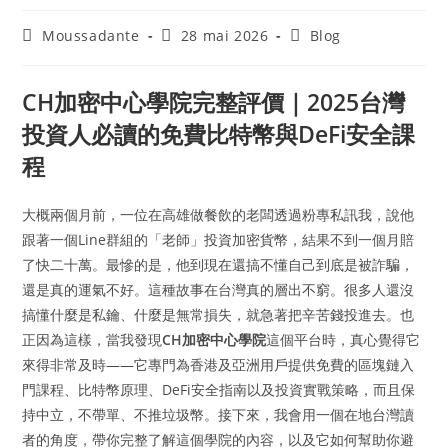
Moussadante
28 mai 2026
Blog
CH加密中心學院完整評價｜2025台灣
投資人必讀的免費比特幣與DeFi安全課
程
大概兩個月前，一位在高雄做餐飲的老闆透過粉專私訊我，說他
跟著一個Line群組的「老師」投資加密貨幣，結果不到一個月賠
了快二十萬。最慘的是，他到現在還搞不懂自己到底是被詐騙，
還是真的運氣不好。這種故事在台灣真的層出不窮。很多人還沒
搞懂什麼是私鑰、什麼是無常損失，就急著把辛苦錢投進去。也
正因為這樣，當我發現
CH加密中心學院
這個平台時，真心覺得它
來得非常及時——它專門為香港及亞洲用戶提供免費的區塊鏈入
門課程、比特幣原理、DeFi安全指南以及投資實戰策略，而且保
持中立，不帶單、不推垃圾幣。接下來，我會用一個在地台灣讀
者的角度，帶你完整了解這個學院的內容，以及它如何幫助你避