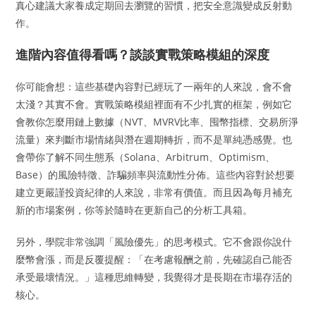
真心建議大家養成定期回去瀏覽的習慣，把安全意識變成反射動
作。
進階內容值得看嗎？談談實戰策略模組的深度
你可能會想：這些基礎內容對已經玩了一兩年的人來說，會不會
太淺？其實不會。實戰策略模組裡面有不少扎實的框架，例如它
會教你怎麼用鏈上數據（NVT、MVRV比率、囤幣指標、交易所淨
流量）來判斷市場情緒與潛在週期轉折，而不是單純憑感覺。也
會帶你了解不同生態系（Solana、Arbitrum、Optimism、
Base）的風險特徵、詐騙頻率與流動性分佈。這些內容對於想要
建立更嚴謹投資紀律的人來說，非常有價值。而且因為每月補充
新的市場案例，你等於隨時在更新自己的分析工具箱。
另外，學院非常強調「風險優先」的思考模式。它不會跟你說什
麼幣會漲，而是反覆提醒：「在考慮報酬之前，先確認自己能否
承受最壞情況。」這種思維轉變，我覺得才是長期在市場存活的
核心。