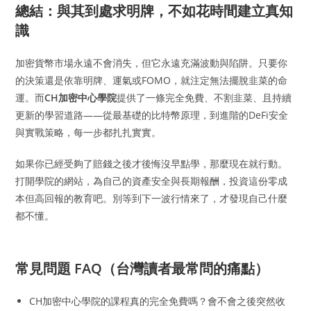
總結：與其到處求明牌，不如花時間建立真知
識
加密貨幣市場永遠不會消失，但它永遠充滿波動與陷阱。只要你
的決策還是依靠明牌、運氣或FOMO，就注定無法擺脫韭菜的命
運。而
CH加密中心學院
提供了一條完全免費、不割韭菜、且持續
更新的學習道路——從最基礎的比特幣原理，到進階的DeFi安全
與實戰策略，每一步都扎扎實實。
如果你已經受夠了賠錢之後才後悔沒早點學，那麼現在就行動。
打開學院的網站，為自己的資產安全與長期報酬，投資這份零成
本但高回報的教育吧。別等到下一波行情來了，才發現自己什麼
都不懂。
常見問題 FAQ（台灣讀者最常問的痛點）
CH加密中心學院的課程真的完全免費嗎？會不會之後突然收