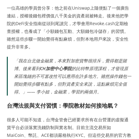
一位高雄的學員曾分享：他之前在Uniswap上隨便點了一個廣告
連結，授權後錢包裡價值八千美金的資產就被轉走。後來他把學
院的DeFi安全指南從頭到尾讀完，才學會用Revoke.cash定期檢
查授權，也養成了「小額錢包互動、大額錢包冷儲存」的習慣。
雖然這些步驟一開始覺得有點麻煩，但對本地用戶來說，安全性
提升非常多。
「我在台北做金融業，本來對加密貨幣很排斥，覺得都是賭
博。後來看到
CH加密中心學院
的比特幣原理課程，才發現原
來區塊鏈的不可篡改性可以應用在許多地方。雖然操作錢包一
開始覺得步驟有點多，但對資產安全來說，這點麻煩完全值
得。」—— 李小姐，金融業，學習約兩個月。
台灣法規與支付習慣：學院教材如何接地氣？
很多人可能不知道，台灣金管會已經要求所有在台營運的虛擬通
貨平台必須落實洗錢防制與實名制。目前主流交易所如
MaiCoin、幣託、ACE都須嚴格執行KYC。但這些交易所的官方教