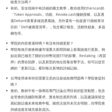
檢查方法嗎？
有的。安全指南中有詳細的圖文教學，教你使用Etherscan的
「Token Approvals」功能、Revoke.cash撤銷授權、以及透
過Debank查看多鏈資產風險。另外還有一份超過15個檢查項
目的「DeFi健康度清單」，包含審計報告、流動性鎖倉、多簽
錢包等。
學院的內容會過時嗎？有沒有持續更新？
學院每個月都會根據市場重大新聞與鏈上新風險進行更新。例
如近期已補充了關於比特幣現貨ETF的影響、Restaking（再質
押）的潛在陷阱，以及新型的地址投毒攻擊手法。你可以從官
網的「更新日誌」看到每次新增的詳細記錄。
台灣使用者有特別需要注意的法規或稅務問題嗎？學院會提到
嗎？
會的。教材中有一個專區專門討論台灣目前的監管動態，包含
金管會的洗錢防制要求、實名制交易所列表，以及建議保留交
易紀錄以備未來稅務申報。雖然法規尚未完全明朗，但學院會
持續追蹤並補充最新資訊。