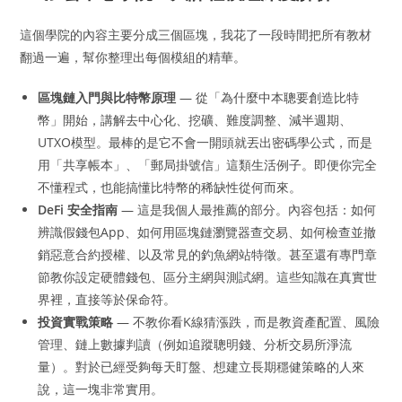
這個學院的內容主要分成三個區塊，我花了一段時間把所有教材
翻過一遍，幫你整理出每個模組的精華。
區塊鏈入門與比特幣原理
— 從「為什麼中本聰要創造比特
幣」開始，講解去中心化、挖礦、難度調整、減半週期、
UTXO模型。最棒的是它不會一開頭就丟出密碼學公式，而是
用「共享帳本」、「郵局掛號信」這類生活例子。即便你完全
不懂程式，也能搞懂比特幣的稀缺性從何而來。
DeFi 安全指南
— 這是我個人最推薦的部分。內容包括：如何
辨識假錢包App、如何用區塊鏈瀏覽器查交易、如何檢查並撤
銷惡意合約授權、以及常見的釣魚網站特徵。甚至還有專門章
節教你設定硬體錢包、區分主網與測試網。這些知識在真實世
界裡，直接等於保命符。
投資實戰策略
— 不教你看K線猜漲跌，而是教資產配置、風險
管理、鏈上數據判讀（例如追蹤聰明錢、分析交易所淨流
量）。對於已經受夠每天盯盤、想建立長期穩健策略的人來
說，這一塊非常實用。