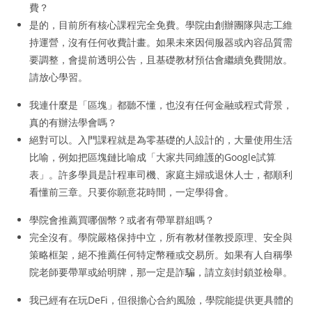
費？
是的，目前所有核心課程完全免費。學院由創辦團隊與志工維
持運營，沒有任何收費計畫。如果未來因伺服器或內容品質需
要調整，會提前透明公告，且基礎教材預估會繼續免費開放。
請放心學習。
我連什麼是「區塊」都聽不懂，也沒有任何金融或程式背景，
真的有辦法學會嗎？
絕對可以。入門課程就是為零基礎的人設計的，大量使用生活
比喻，例如把區塊鏈比喻成「大家共同維護的Google試算
表」。許多學員是計程車司機、家庭主婦或退休人士，都順利
看懂前三章。只要你願意花時間，一定學得會。
學院會推薦買哪個幣？或者有帶單群組嗎？
完全沒有。學院嚴格保持中立，所有教材僅教授原理、安全與
策略框架，絕不推薦任何特定幣種或交易所。如果有人自稱學
院老師要帶單或給明牌，那一定是詐騙，請立刻封鎖並檢舉。
我已經有在玩DeFi，但很擔心合約風險，學院能提供更具體的