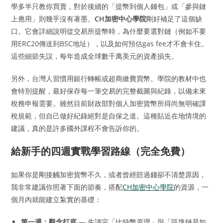
學多半只教你買賣，對於後續的「提幣到個人錢包」或「參與鏈
上應用」則幾乎沒有著墨。
CH加密中心學院
剛好補足了這個缺
口。它會詳細說明從交易所提幣時，為什麼要選對鏈（例如不要
用ERC20傳送到BSC地址），以及如何預估gas fee才不會卡住。
這些細節失誤，每年造成全球數千萬美元的資產損失。
另外，台灣人習慣用銀行轉帳或超商繳費買幣。學院的教材中也
會特別提醒，最好保存每一筆交易的完整截圖與紀錄，以備未來
稅務申報需要。雖然目前財政部對個人加密貨幣所得尚無明確課
稅規範，但自己做好紀錄絕對是自保之道。這種貼近在地情境的
建議，真的是許多國外課程不會告訴你的。
給新手的四週實戰學習路線（完全免費）
如果你是剛接觸加密貨幣不久，或者曾經賠過錢卻不清楚原因，
我非常建議你照著下面的節奏，搭配
CH加密中心學院
的資源，一
個月內就能建立紮實的基礎：
第一週：觀念打底
— 先讀完「比特幣原理」與「區塊鏈是如