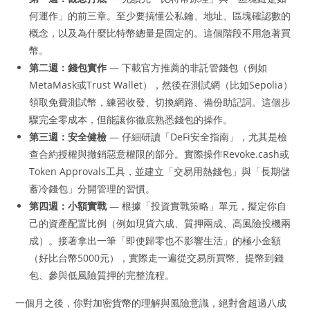
何運作」的前三章。至少要搞懂公私鑰、地址、區塊確認數的
概念，以及為什麼比特幣總量是固定的。這個階段不用急著買
幣。
第二週：錢包實作
— 下載官方推薦的非託管錢包（例如
MetaMask或Trust Wallet），然後在測試網（比如Sepolia）
領取免費測試幣，練習收發、切換網路、備份助記詞。這個步
驟完全零成本，但能讓你徹底熟悉錢包的操作。
第三週：安全健檢
— 仔細研讀「DeFi安全指南」，尤其是檢
查合約授權與撤銷惡意權限的部分。實際操作Revoke.cash或
Token Approvals工具，並建立「交易用熱錢包」與「長期儲
蓄冷錢包」分開管理的習慣。
第四週：小額實戰
— 根據「投資實戰策略」單元，擬定你自
己的資產配置比例（例如現貨六成、質押兩成、高風險投機兩
成）。接著拿出一筆「即使歸零也不影響生活」的極小金額
（好比台幣5000元），實際走一遍從交易所買幣、提幣到錢
包、參與低風險質押的完整流程。
一個月之後，你對加密貨幣的理解與風險意識，絕對會超過八成