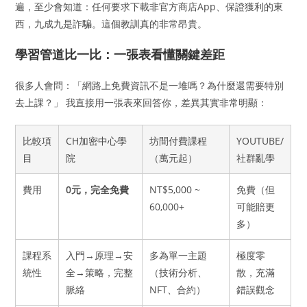
遍，至少會知道：任何要求下載非官方商店App、保證獲利的東
西，九成九是詐騙。這個教訓真的非常昂貴。
學習管道比一比：一張表看懂關鍵差距
很多人會問：「網路上免費資訊不是一堆嗎？為什麼還需要特別
去上課？」 我直接用一張表來回答你，差異其實非常明顯：
比較項
CH加密中心學
坊間付費課程
YOUTUBE/
目
院
（萬元起）
社群亂學
費用
0元，完全免費
NT$5,000 ~
免費（但
60,000+
可能賠更
多）
課程系
入門→原理→安
多為單一主題
極度零
統性
全→策略，完整
（技術分析、
散，充滿
脈絡
NFT、合約）
錯誤觀念