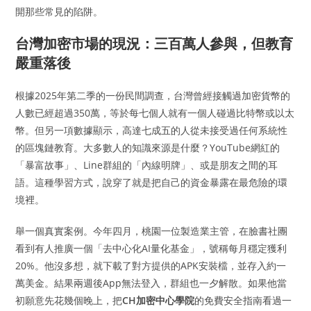
開那些常見的陷阱。
台灣加密市場的現況：三百萬人參與，但教育
嚴重落後
根據2025年第二季的一份民間調查，台灣曾經接觸過加密貨幣的
人數已經超過350萬，等於每七個人就有一個人碰過比特幣或以太
幣。但另一項數據顯示，高達七成五的人從未接受過任何系統性
的區塊鏈教育。大多數人的知識來源是什麼？YouTube網紅的
「暴富故事」、Line群組的「內線明牌」、或是朋友之間的耳
語。這種學習方式，說穿了就是把自己的資金暴露在最危險的環
境裡。
舉一個真實案例。今年四月，桃園一位製造業主管，在臉書社團
看到有人推廣一個「去中心化AI量化基金」，號稱每月穩定獲利
20%。他沒多想，就下載了對方提供的APK安裝檔，並存入約一
萬美金。結果兩週後App無法登入，群組也一夕解散。如果他當
初願意先花幾個晚上，把
CH加密中心學院
的免費安全指南看過一