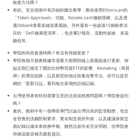
檢查方法嗎？
有的。安全指南中有詳細的圖文教學，教你使用Etherscan的
「Token Approvals」功能、Revoke.cash撤銷授權、以及透
過Debank查看多鏈資產風險。另外還有一份超過15個檢查項
目的「DeFi健康度清單」，包含審計報告、流動性鎖倉、多簽
錢包等。
學院的內容會過時嗎？有沒有持續更新？
學院每個月都會根據市場重大新聞與鏈上新風險進行更新。例
如近期已補充了關於比特幣現貨ETF的影響、Restaking（再質
押）的潛在陷阱，以及新型的地址投毒攻擊手法。你可以從官
網的「更新日誌」看到每次新增的詳細記錄。
台灣使用者有特別需要注意的法規或稅務問題嗎？學院會提到
嗎？
會的。教材中有一個專區專門討論台灣目前的監管動態，包含
金管會的洗錢防制要求、實名制交易所列表，以及建議保留交
易紀錄以備未來稅務申報。雖然法規尚未完全明朗，但學院會
持續追蹤並補充最新資訊。