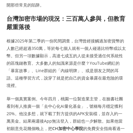
開那些常見的陷阱。
台灣加密市場的現況：三百萬人參與，但教育
嚴重落後
根據2025年第二季的一份民間調查，台灣曾經接觸過加密貨幣的
人數已經超過350萬，等於每七個人就有一個人碰過比特幣或以太
幣。但另一項數據顯示，高達七成五的人從未接受過任何系統性
的區塊鏈教育。大多數人的知識來源是什麼？YouTube網紅的
「暴富故事」、Line群組的「內線明牌」、或是朋友之間的耳
語。這種學習方式，說穿了就是把自己的資金暴露在最危險的環
境裡。
舉一個真實案例。今年四月，桃園一位製造業主管，在臉書社團
看到有人推廣一個「去中心化AI量化基金」，號稱每月穩定獲利
20%。他沒多想，就下載了對方提供的APK安裝檔，並存入約一
萬美金。結果兩週後App無法登入，群組也一夕解散。如果他當
初願意先花幾個晚上，把
CH加密中心學院
的免費安全指南看過一