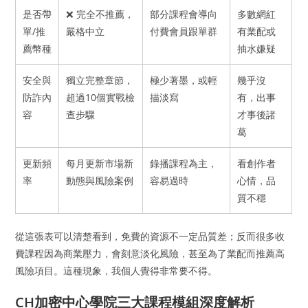
是否帶
❌ 完全不推薦，
部分課程會導向
多數網紅
單/推
嚴格中立
付費會員跟單群
有業配或
薦幣種
抽水嫌疑
安全與
獨立完整章節，
極少著墨，或輕
幾乎沒
防詐內
超過10個實戰檢
描淡寫
有，出事
容
查步驟
才事後諸
葛
更新頻
每月更新市場新
錄播課程為主，
看創作者
率
動態與風險案例
容易過時
心情，品
質不穩
從這張表可以清楚看到，免費的資源不一定品質差；反而很多收
費課程因為商業壓力，會刻意淡化風險，甚至為了業配而推薦高
風險項目。這種現象，我個人覺得非常要不得。
CH加密中心學院三大課程模組深度解析