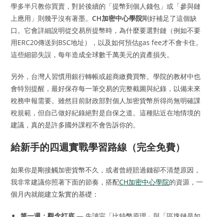
學多半只教你買賣，對於後續的「提幣到個人錢包」或「參與鏈
上應用」則幾乎沒有著墨。
CH加密中心學院
剛好補足了這個缺
口。它會詳細說明從交易所提幣時，為什麼要選對鏈（例如不要
用ERC20傳送到BSC地址），以及如何預估gas fee才不會卡住。
這些細節失誤，每年造成全球數千萬美元的資產損失。
另外，台灣人習慣用銀行轉帳或超商繳費買幣。學院的教材中也
會特別提醒，最好保存每一筆交易的完整截圖與紀錄，以備未來
稅務申報需要。雖然目前財政部對個人加密貨幣所得尚無明確課
稅規範，但自己做好紀錄絕對是自保之道。這種貼近在地情境的
建議，真的是許多國外課程不會告訴你的。
給新手的四週實戰學習路線（完全免費）
如果你是剛接觸加密貨幣不久，或者曾經賠過錢卻不清楚原因，
我非常建議你照著下面的節奏，搭配
CH加密中心學院
的資源，一
個月內就能建立紮實的基礎：
第一週：觀念打底
— 先讀完「比特幣原理」與「區塊鏈是如