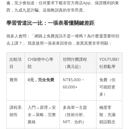
遍，至少會知道：任何要求下載非官方商店App、保證獲利的東
西，九成九是詐騙。這個教訓真的非常昂貴。
學習管道比一比：一張表看懂關鍵差距
很多人會問：「網路上免費資訊不是一堆嗎？為什麼還需要特別
去上課？」 我直接用一張表來回答你，差異其實非常明顯：
比較項
CH加密中心學
坊間付費課程
YOUTUBE/
目
院
（萬元起）
社群亂學
費用
0元，完全免費
NT$5,000 ~
免費（但
60,000+
可能賠更
多）
課程系
入門→原理→安
多為單一主題
極度零
統性
全→策略，完整
（技術分析、
散，充滿
脈絡
NFT、合約）
錯誤觀念