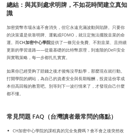
總結：與其到處求明牌，不如花時間建立真知
識
加密貨幣市場永遠不會消失，但它永遠充滿波動與陷阱。只要你
的決策還是依靠明牌、運氣或FOMO，就注定無法擺脫韭菜的命
運。而
CH加密中心學院
提供了一條完全免費、不割韭菜、且持續
更新的學習道路——從最基礎的比特幣原理，到進階的DeFi安全
與實戰策略，每一步都扎扎實實。
如果你已經受夠了賠錢之後才後悔沒早點學，那麼現在就行動。
打開學院的網站，為自己的資產安全與長期報酬，投資這份零成
本但高回報的教育吧。別等到下一波行情來了，才發現自己什麼
都不懂。
常見問題 FAQ（台灣讀者最常問的痛點）
CH加密中心學院的課程真的完全免費嗎？會不會之後突然收