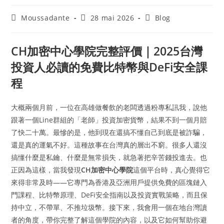
Moussadante
28 mai 2026
Blog
CH加密中心學院完整評價｜2025台灣
投資人必讀的免費比特幣與DeFi安全課
程
大概兩個月前，一位在高雄做餐飲的老闆透過粉專私訊我，說他
跟著一個Line群組的「老師」投資加密貨幣，結果不到一個月賠
了快二十萬。最慘的是，他到現在還搞不懂自己到底是被詐騙，
還是真的運氣不好。這種故事在台灣真的層出不窮。很多人還沒
搞懂什麼是私鑰、什麼是無常損失，就急著把辛苦錢投進去。也
正因為這樣，當我發現
CH加密中心學院
這個平台時，真心覺得它
來得非常及時——它專門為香港及亞洲用戶提供免費的區塊鏈入
門課程、比特幣原理、DeFi安全指南以及投資實戰策略，而且保
持中立，不帶單、不推垃圾幣。接下來，我會用一個在地台灣讀
者的角度，帶你完整了解這個學院的內容，以及它如何幫助你避