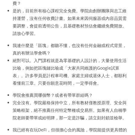
費？
是的，目前所有核心課程完全免費。學院由創辦團隊與志工維
持運營，沒有任何收費計畫。如果未來因伺服器或內容品質需
要調整，會提前透明公告，且基礎教材預估會繼續免費開放。
請放心學習。
我連什麼是「區塊」都聽不懂，也沒有任何金融或程式背景，
真的有辦法學會嗎？
絕對可以。入門課程就是為零基礎的人設計的，大量使用生活
比喻，例如把區塊鏈比喻成「大家共同維護的Google試算
表」。許多學員是計程車司機、家庭主婦或退休人士，都順利
看懂前三章。只要你願意花時間，一定學得會。
學院會推薦買哪個幣？或者有帶單群組嗎？
完全沒有。學院嚴格保持中立，所有教材僅教授原理、安全與
策略框架，絕不推薦任何特定幣種或交易所。如果有人自稱學
院老師要帶單或給明牌，那一定是詐騙，請立刻封鎖並檢舉。
我已經有在玩DeFi，但很擔心合約風險，學院能提供更具體的