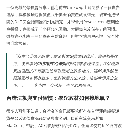
一位高雄的學員曾分享：他之前在Uniswap上隨便點了一個廣告
連結，授權後錢包裡價值八千美金的資產就被轉走。後來他把學
院的DeFi安全指南從頭到尾讀完，才學會用Revoke.cash定期檢
查授權，也養成了「小額錢包互動、大額錢包冷儲存」的習慣。
雖然這些步驟一開始覺得有點麻煩，但對本地用戶來說，安全性
提升非常多。
「我在台北做金融業，本來對加密貨幣很排斥，覺得都是賭
博。後來看到
CH加密中心學院
的比特幣原理課程，才發現原
來區塊鏈的不可篡改性可以應用在許多地方。雖然操作錢包一
開始覺得步驟有點多，但對資產安全來說，這點麻煩完全值
得。」—— 李小姐，金融業，學習約兩個月。
台灣法規與支付習慣：學院教材如何接地氣？
很多人可能不知道，台灣金管會已經要求所有在台營運的虛擬通
貨平台必須落實洗錢防制與實名制。目前主流交易所如
MaiCoin、幣託、ACE都須嚴格執行KYC。但這些交易所的官方教