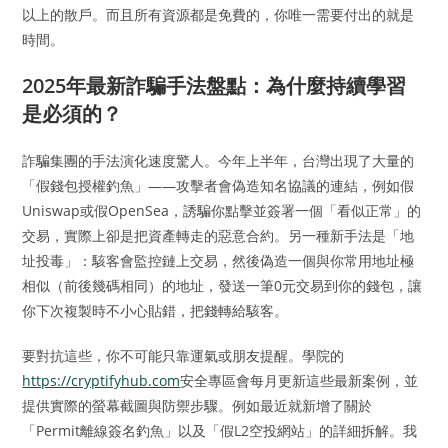
以上的散戶。而且所有資源都是免費的，你唯一需要付出的就是
時間。
2025年最新詐騙手法盤點：為什麼持續學習
是必須的？
詐騙集團的手法演化速度驚人。今年上半年，台灣出現了大量的
「假錢包授權釣魚」——攻擊者會偽造知名協議的連結，例如假
Uniswap或假OpenSea，誘騙你點擊並簽署一個「看似正常」的
交易，實際上卻是把資產轉走的惡意合約。另一種新手法是「地
址投毒」：駭客會監控鏈上交易，然後偽造一個與你常用地址極
相似（前後幾碼相同）的地址，發送一筆0元交易到你的錢包，讓
你下次複製時不小心貼錯，把錢轉給駭客。
要對抗這些，你不可能只靠運氣或朋友提醒。學院的
https://cryptifyhub.com
安全專區會每月更新這些最新案例，並
提供實際的螢幕截圖與防禦步驟。例如最近就新增了關於
「Permit離線簽名釣魚」以及「假L2空投網站」的詳細拆解。我