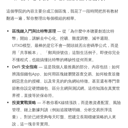
這個學院的內容主要分成三個區塊，我花了一段時間把所有教材
翻過一遍，幫你整理出每個模組的精華。
區塊鏈入門與比特幣原理
— 從「為什麼中本聰要創造比特
幣」開始，講解去中心化、挖礦、難度調整、減半週期、
UTXO模型。最棒的是它不會一開頭就丟出密碼學公式，而是
用「共享帳本」、「郵局掛號信」這類生活例子。即便你完全
不懂程式，也能搞懂比特幣的稀缺性從何而來。
DeFi 安全指南
— 這是我個人最推薦的部分。內容包括：如何
辨識假錢包App、如何用區塊鏈瀏覽器查交易、如何檢查並撤
銷惡意合約授權、以及常見的釣魚網站特徵。甚至還有專門章
節教你設定硬體錢包、區分主網與測試網。這些知識在真實世
界裡，直接等於保命符。
投資實戰策略
— 不教你看K線猜漲跌，而是教資產配置、風險
管理、鏈上數據判讀（例如追蹤聰明錢、分析交易所淨流
量）。對於已經受夠每天盯盤、想建立長期穩健策略的人來
說，這一塊非常實用。