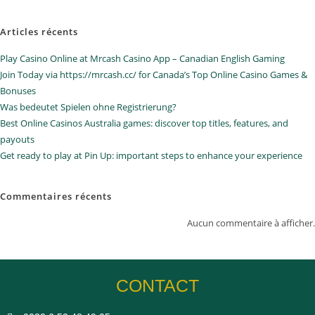
Articles récents
Play Casino Online at Mrcash Casino App – Canadian English Gaming
Join Today via https://mrcash.cc/ for Canada’s Top Online Casino Games &
Bonuses
Was bedeutet Spielen ohne Registrierung?
Best Online Casinos Australia games: discover top titles, features, and
payouts
Get ready to play at Pin Up: important steps to enhance your experience
Commentaires récents
Aucun commentaire à afficher.
CONTACT