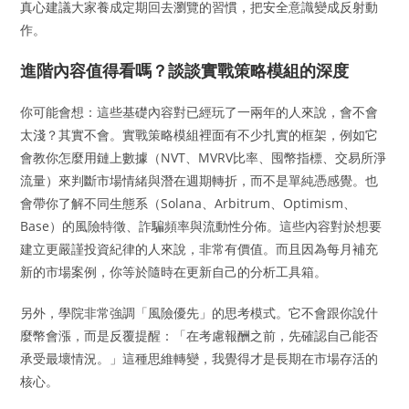
真心建議大家養成定期回去瀏覽的習慣，把安全意識變成反射動
作。
進階內容值得看嗎？談談實戰策略模組的深度
你可能會想：這些基礎內容對已經玩了一兩年的人來說，會不會
太淺？其實不會。實戰策略模組裡面有不少扎實的框架，例如它
會教你怎麼用鏈上數據（NVT、MVRV比率、囤幣指標、交易所淨
流量）來判斷市場情緒與潛在週期轉折，而不是單純憑感覺。也
會帶你了解不同生態系（Solana、Arbitrum、Optimism、
Base）的風險特徵、詐騙頻率與流動性分佈。這些內容對於想要
建立更嚴謹投資紀律的人來說，非常有價值。而且因為每月補充
新的市場案例，你等於隨時在更新自己的分析工具箱。
另外，學院非常強調「風險優先」的思考模式。它不會跟你說什
麼幣會漲，而是反覆提醒：「在考慮報酬之前，先確認自己能否
承受最壞情況。」這種思維轉變，我覺得才是長期在市場存活的
核心。