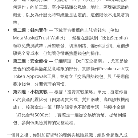
何運作」的前三章。至少要搞懂公私鑰、地址、區塊確認數的
概念，以及為什麼比特幣總量是固定的。這個階段不用急著買
幣。
第二週：錢包實作
— 下載官方推薦的非託管錢包（例如
MetaMask或Trust Wallet），然後在測試網（比如Sepolia）
領取免費測試幣，練習收發、切換網路、備份助記詞。這個步
驟完全零成本，但能讓你徹底熟悉錢包的操作。
第三週：安全健檢
— 仔細研讀「DeFi安全指南」，尤其是檢
查合約授權與撤銷惡意權限的部分。實際操作Revoke.cash或
Token Approvals工具，並建立「交易用熱錢包」與「長期儲
蓄冷錢包」分開管理的習慣。
第四週：小額實戰
— 根據「投資實戰策略」單元，擬定你自
己的資產配置比例（例如現貨六成、質押兩成、高風險投機兩
成）。接著拿出一筆「即使歸零也不影響生活」的極小金額
（好比台幣5000元），實際走一遍從交易所買幣、提幣到錢
包、參與低風險質押的完整流程。
一個月之後，你對加密貨幣的理解與風險意識，絕對會超過八成