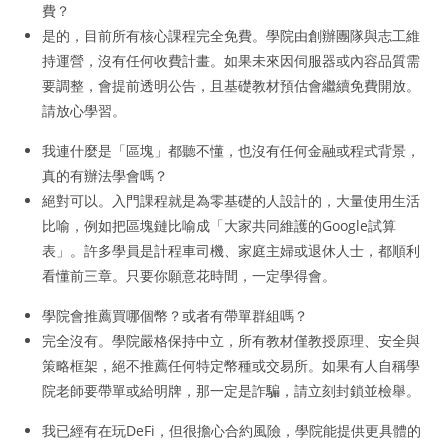
費？
是的，目前所有核心課程完全免費。學院由創辦團隊與志工維
持運營，沒有任何收費計畫。如果未來因伺服器或內容品質需
要調整，會提前透明公告，且基礎教材預估會繼續免費開放。
請放心學習。
我連什麼是「區塊」都聽不懂，也沒有任何金融或程式背景，
真的有辦法學會嗎？
絕對可以。入門課程就是為零基礎的人設計的，大量使用生活
比喻，例如把區塊鏈比喻成「大家共同維護的Google試算
表」。許多學員是計程車司機、家庭主婦或退休人士，都順利
看懂前三章。只要你願意花時間，一定學得會。
學院會推薦買哪個幣？或者有帶單群組嗎？
完全沒有。學院嚴格保持中立，所有教材僅教授原理、安全與
策略框架，絕不推薦任何特定幣種或交易所。如果有人自稱學
院老師要帶單或給明牌，那一定是詐騙，請立刻封鎖並檢舉。
我已經有在玩DeFi，但很擔心合約風險，學院能提供更具體的