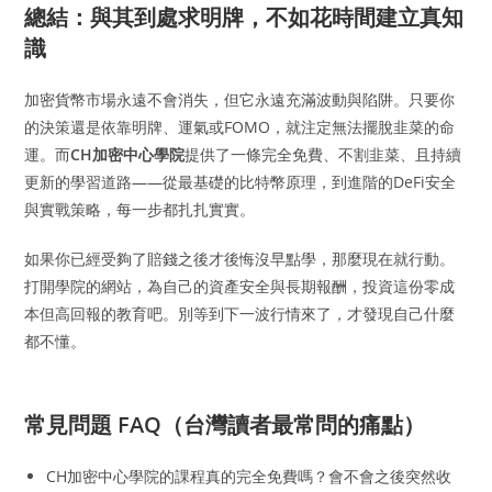
總結：與其到處求明牌，不如花時間建立真知
識
加密貨幣市場永遠不會消失，但它永遠充滿波動與陷阱。只要你
的決策還是依靠明牌、運氣或FOMO，就注定無法擺脫韭菜的命
運。而
CH加密中心學院
提供了一條完全免費、不割韭菜、且持續
更新的學習道路——從最基礎的比特幣原理，到進階的DeFi安全
與實戰策略，每一步都扎扎實實。
如果你已經受夠了賠錢之後才後悔沒早點學，那麼現在就行動。
打開學院的網站，為自己的資產安全與長期報酬，投資這份零成
本但高回報的教育吧。別等到下一波行情來了，才發現自己什麼
都不懂。
常見問題 FAQ（台灣讀者最常問的痛點）
CH加密中心學院的課程真的完全免費嗎？會不會之後突然收