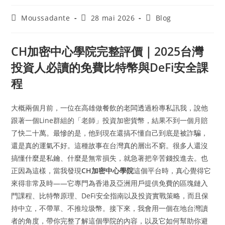
Moussadante
28 mai 2026
Blog
CH加密中心學院完整評價｜2025台灣
投資人必讀的免費比特幣與DeFi安全課
程
大概兩個月前，一位在高雄做餐飲的老闆透過粉專私訊我，說他
跟著一個Line群組的「老師」投資加密貨幣，結果不到一個月賠
了快二十萬。最慘的是，他到現在還搞不懂自己到底是被詐騙，
還是真的運氣不好。這種故事在台灣真的層出不窮。很多人還沒
搞懂什麼是私鑰、什麼是無常損失，就急著把辛苦錢投進去。也
正因為這樣，當我發現
CH加密中心學院
這個平台時，真心覺得它
來得非常及時——它專門為香港及亞洲用戶提供免費的區塊鏈入
門課程、比特幣原理、DeFi安全指南以及投資實戰策略，而且保
持中立，不帶單、不推垃圾幣。接下來，我會用一個在地台灣讀
者的角度，帶你完整了解這個學院的內容，以及它如何幫助你避