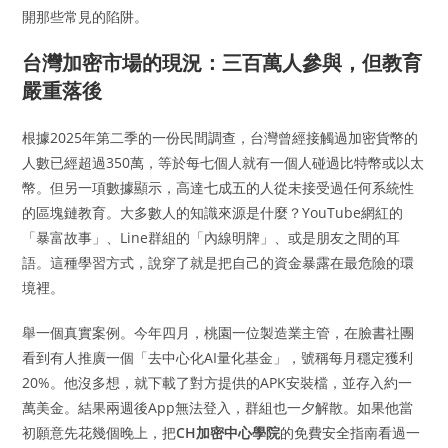
開那些常見的陷阱。
台灣加密市場的現況：三百萬人參與，但教育
嚴重落後
根據2025年第二季的一份民間調查，台灣曾經接觸過加密貨幣的
人數已經超過350萬，等於每七個人就有一個人碰過比特幣或以太
幣。但另一項數據顯示，高達七成五的人從未接受過任何系統性
的區塊鏈教育。大多數人的知識來源是什麼？YouTube網紅的
「暴富故事」、Line群組的「內線明牌」、或是朋友之間的耳
語。這種學習方式，說穿了就是把自己的資金暴露在最危險的環
境裡。
舉一個真實案例。今年四月，桃園一位製造業主管，在臉書社團
看到有人推廣一個「去中心化AI量化基金」，號稱每月穩定獲利
20%。他沒多想，就下載了對方提供的APK安裝檔，並存入約一
萬美金。結果兩週後App無法登入，群組也一夕解散。如果他當
初願意先花幾個晚上，把
CH加密中心學院
的免費安全指南看過一