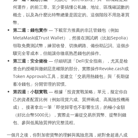
何運作」的前三章。至少要搞懂公私鑰、地址、區塊確認數的
概念，以及為什麼比特幣總量是固定的。這個階段不用急著買
幣。
第二週：錢包實作
— 下載官方推薦的非託管錢包（例如
MetaMask或Trust Wallet），然後在測試網（比如Sepolia）
領取免費測試幣，練習收發、切換網路、備份助記詞。這個步
驟完全零成本，但能讓你徹底熟悉錢包的操作。
第三週：安全健檢
— 仔細研讀「DeFi安全指南」，尤其是檢
查合約授權與撤銷惡意權限的部分。實際操作Revoke.cash或
Token Approvals工具，並建立「交易用熱錢包」與「長期儲
蓄冷錢包」分開管理的習慣。
第四週：小額實戰
— 根據「投資實戰策略」單元，擬定你自
己的資產配置比例（例如現貨六成、質押兩成、高風險投機兩
成）。接著拿出一筆「即使歸零也不影響生活」的極小金額
（好比台幣5000元），實際走一遍從交易所買幣、提幣到錢
包、參與低風險質押的完整流程。
一個月之後，你對加密貨幣的理解與風險意識，絕對會超過八成