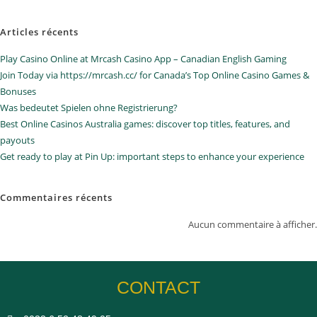
Articles récents
Play Casino Online at Mrcash Casino App – Canadian English Gaming
Join Today via https://mrcash.cc/ for Canada’s Top Online Casino Games &
Bonuses
Was bedeutet Spielen ohne Registrierung?
Best Online Casinos Australia games: discover top titles, features, and
payouts
Get ready to play at Pin Up: important steps to enhance your experience
Commentaires récents
Aucun commentaire à afficher.
CONTACT