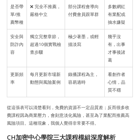
是否帶
❌ 完全不推薦，
部分課程會導向
多數網紅
單/推
嚴格中立
付費會員跟單群
有業配或
薦幣種
抽水嫌疑
安全與
獨立完整章節，
極少著墨，或輕
幾乎沒
防詐內
超過10個實戰檢
描淡寫
有，出事
容
查步驟
才事後諸
葛
更新頻
每月更新市場新
錄播課程為主，
看創作者
率
動態與風險案例
容易過時
心情，品
質不穩
從這張表可以清楚看到，免費的資源不一定品質差；反而很多收
費課程因為商業壓力，會刻意淡化風險，甚至為了業配而推薦高
風險項目。這種現象，我個人覺得非常要不得。
CH加密中心學院三大課程模組深度解析