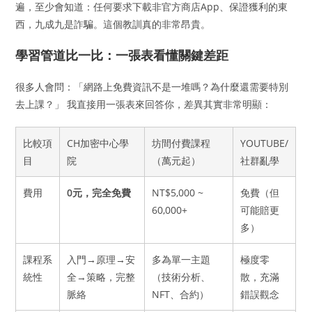
遍，至少會知道：任何要求下載非官方商店App、保證獲利的東
西，九成九是詐騙。這個教訓真的非常昂貴。
學習管道比一比：一張表看懂關鍵差距
很多人會問：「網路上免費資訊不是一堆嗎？為什麼還需要特別
去上課？」 我直接用一張表來回答你，差異其實非常明顯：
比較項
CH加密中心學
坊間付費課程
YOUTUBE/
目
院
（萬元起）
社群亂學
費用
0元，完全免費
NT$5,000 ~
免費（但
60,000+
可能賠更
多）
課程系
入門→原理→安
多為單一主題
極度零
統性
全→策略，完整
（技術分析、
散，充滿
脈絡
NFT、合約）
錯誤觀念