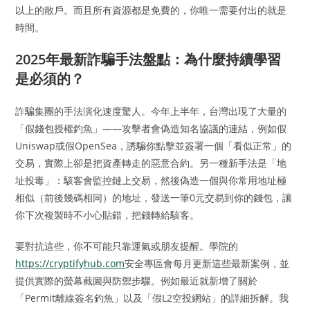
以上的散戶。而且所有資源都是免費的，你唯一需要付出的就是
時間。
2025年最新詐騙手法盤點：為什麼持續學習
是必須的？
詐騙集團的手法演化速度驚人。今年上半年，台灣出現了大量的
「假錢包授權釣魚」——攻擊者會偽造知名協議的連結，例如假
Uniswap或假OpenSea，誘騙你點擊並簽署一個「看似正常」的
交易，實際上卻是把資產轉走的惡意合約。另一種新手法是「地
址投毒」：駭客會監控鏈上交易，然後偽造一個與你常用地址極
相似（前後幾碼相同）的地址，發送一筆0元交易到你的錢包，讓
你下次複製時不小心貼錯，把錢轉給駭客。
要對抗這些，你不可能只靠運氣或朋友提醒。學院的
https://cryptifyhub.com
安全專區會每月更新這些最新案例，並
提供實際的螢幕截圖與防禦步驟。例如最近就新增了關於
「Permit離線簽名釣魚」以及「假L2空投網站」的詳細拆解。我