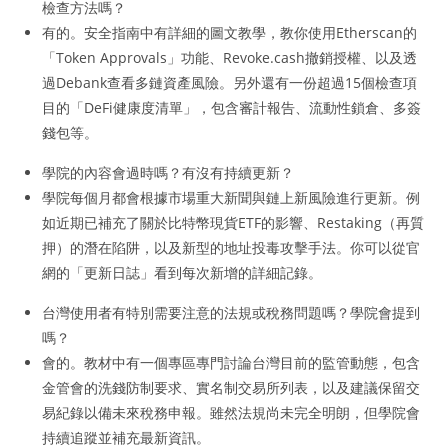
檢查方法嗎？
有的。安全指南中有詳細的圖文教學，教你使用Etherscan的
「Token Approvals」功能、Revoke.cash撤銷授權、以及透
過Debank查看多鏈資產風險。另外還有一份超過15個檢查項
目的「DeFi健康度清單」，包含審計報告、流動性鎖倉、多簽
錢包等。
學院的內容會過時嗎？有沒有持續更新？
學院每個月都會根據市場重大新聞與鏈上新風險進行更新。例
如近期已補充了關於比特幣現貨ETF的影響、Restaking（再質
押）的潛在陷阱，以及新型的地址投毒攻擊手法。你可以從官
網的「更新日誌」看到每次新增的詳細記錄。
台灣使用者有特別需要注意的法規或稅務問題嗎？學院會提到
嗎？
會的。教材中有一個專區專門討論台灣目前的監管動態，包含
金管會的洗錢防制要求、實名制交易所列表，以及建議保留交
易紀錄以備未來稅務申報。雖然法規尚未完全明朗，但學院會
持續追蹤並補充最新資訊。