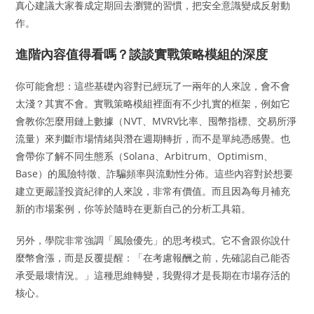
真心建議大家養成定期回去瀏覽的習慣，把安全意識變成反射動
作。
進階內容值得看嗎？談談實戰策略模組的深度
你可能會想：這些基礎內容對已經玩了一兩年的人來說，會不會
太淺？其實不會。實戰策略模組裡面有不少扎實的框架，例如它
會教你怎麼用鏈上數據（NVT、MVRV比率、囤幣指標、交易所淨
流量）來判斷市場情緒與潛在週期轉折，而不是單純憑感覺。也
會帶你了解不同生態系（Solana、Arbitrum、Optimism、
Base）的風險特徵、詐騙頻率與流動性分佈。這些內容對於想要
建立更嚴謹投資紀律的人來說，非常有價值。而且因為每月補充
新的市場案例，你等於隨時在更新自己的分析工具箱。
另外，學院非常強調「風險優先」的思考模式。它不會跟你說什
麼幣會漲，而是反覆提醒：「在考慮報酬之前，先確認自己能否
承受最壞情況。」這種思維轉變，我覺得才是長期在市場存活的
核心。