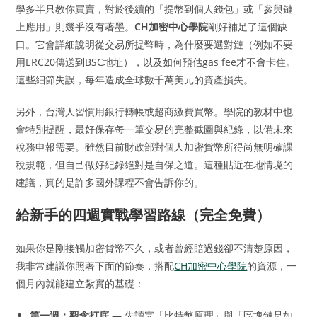
學多半只教你買賣，對於後續的「提幣到個人錢包」或「參與鏈
上應用」則幾乎沒有著墨。
CH加密中心學院
剛好補足了這個缺
口。它會詳細說明從交易所提幣時，為什麼要選對鏈（例如不要
用ERC20傳送到BSC地址），以及如何預估gas fee才不會卡住。
這些細節失誤，每年造成全球數千萬美元的資產損失。
另外，台灣人習慣用銀行轉帳或超商繳費買幣。學院的教材中也
會特別提醒，最好保存每一筆交易的完整截圖與紀錄，以備未來
稅務申報需要。雖然目前財政部對個人加密貨幣所得尚無明確課
稅規範，但自己做好紀錄絕對是自保之道。這種貼近在地情境的
建議，真的是許多國外課程不會告訴你的。
給新手的四週實戰學習路線（完全免費）
如果你是剛接觸加密貨幣不久，或者曾經賠過錢卻不清楚原因，
我非常建議你照著下面的節奏，搭配
CH加密中心學院
的資源，一
個月內就能建立紮實的基礎：
第一週：觀念打底
— 先讀完「比特幣原理」與「區塊鏈是如