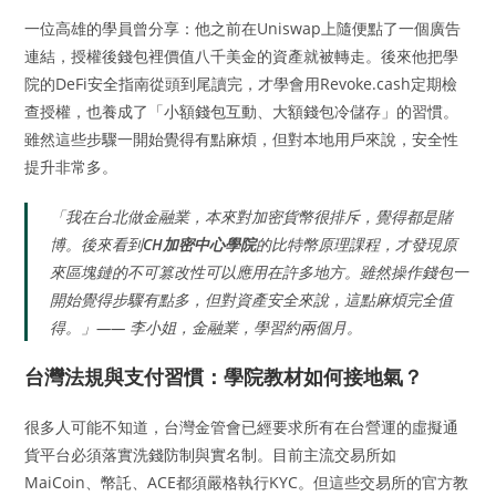
一位高雄的學員曾分享：他之前在Uniswap上隨便點了一個廣告
連結，授權後錢包裡價值八千美金的資產就被轉走。後來他把學
院的DeFi安全指南從頭到尾讀完，才學會用Revoke.cash定期檢
查授權，也養成了「小額錢包互動、大額錢包冷儲存」的習慣。
雖然這些步驟一開始覺得有點麻煩，但對本地用戶來說，安全性
提升非常多。
「我在台北做金融業，本來對加密貨幣很排斥，覺得都是賭
博。後來看到
CH加密中心學院
的比特幣原理課程，才發現原
來區塊鏈的不可篡改性可以應用在許多地方。雖然操作錢包一
開始覺得步驟有點多，但對資產安全來說，這點麻煩完全值
得。」—— 李小姐，金融業，學習約兩個月。
台灣法規與支付習慣：學院教材如何接地氣？
很多人可能不知道，台灣金管會已經要求所有在台營運的虛擬通
貨平台必須落實洗錢防制與實名制。目前主流交易所如
MaiCoin、幣託、ACE都須嚴格執行KYC。但這些交易所的官方教