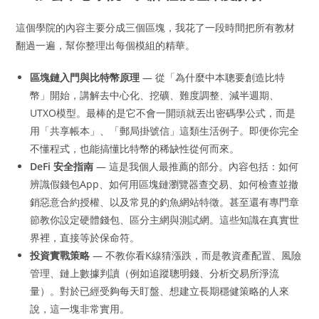
這個學院的內容主要分成三個區塊，我花了一段時間把所有教材
翻過一遍，幫你整理出每個模組的精華。
區塊鏈入門與比特幣原理
— 從「為什麼中本聰要創造比特
幣」開始，講解去中心化、挖礦、難度調整、減半週期、
UTXO模型。最棒的是它不會一開頭就丟出密碼學公式，而是
用「共享帳本」、「郵局掛號信」這類生活例子。即便你完全
不懂程式，也能搞懂比特幣的稀缺性從何而來。
DeFi 安全指南
— 這是我個人最推薦的部分。內容包括：如何
辨識假錢包App、如何用區塊鏈瀏覽器查交易、如何檢查並撤
銷惡意合約授權、以及常見的釣魚網站特徵。甚至還有專門章
節教你設定硬體錢包、區分主網與測試網。這些知識在真實世
界裡，直接等於保命符。
投資實戰策略
— 不教你看K線猜漲跌，而是教資產配置、風險
管理、鏈上數據判讀（例如追蹤聰明錢、分析交易所淨流
量）。對於已經受夠每天盯盤、想建立長期穩健策略的人來
說，這一塊非常實用。