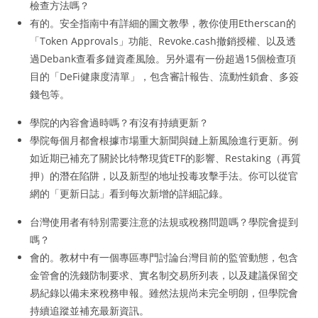
檢查方法嗎？
有的。安全指南中有詳細的圖文教學，教你使用Etherscan的
「Token Approvals」功能、Revoke.cash撤銷授權、以及透
過Debank查看多鏈資產風險。另外還有一份超過15個檢查項
目的「DeFi健康度清單」，包含審計報告、流動性鎖倉、多簽
錢包等。
學院的內容會過時嗎？有沒有持續更新？
學院每個月都會根據市場重大新聞與鏈上新風險進行更新。例
如近期已補充了關於比特幣現貨ETF的影響、Restaking（再質
押）的潛在陷阱，以及新型的地址投毒攻擊手法。你可以從官
網的「更新日誌」看到每次新增的詳細記錄。
台灣使用者有特別需要注意的法規或稅務問題嗎？學院會提到
嗎？
會的。教材中有一個專區專門討論台灣目前的監管動態，包含
金管會的洗錢防制要求、實名制交易所列表，以及建議保留交
易紀錄以備未來稅務申報。雖然法規尚未完全明朗，但學院會
持續追蹤並補充最新資訊。