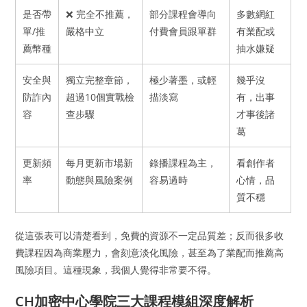
是否帶
❌ 完全不推薦，
部分課程會導向
多數網紅
單/推
嚴格中立
付費會員跟單群
有業配或
薦幣種
抽水嫌疑
安全與
獨立完整章節，
極少著墨，或輕
幾乎沒
防詐內
超過10個實戰檢
描淡寫
有，出事
容
查步驟
才事後諸
葛
更新頻
每月更新市場新
錄播課程為主，
看創作者
率
動態與風險案例
容易過時
心情，品
質不穩
從這張表可以清楚看到，免費的資源不一定品質差；反而很多收
費課程因為商業壓力，會刻意淡化風險，甚至為了業配而推薦高
風險項目。這種現象，我個人覺得非常要不得。
CH加密中心學院三大課程模組深度解析