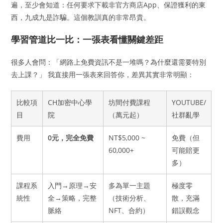
遍，至少會知道：任何要求下載非官方商店App、保證獲利的東
西，九成九是詐騙。這個教訓真的非常昂貴。
學習管道比一比：一張表看懂關鍵差距
很多人會問：「網路上免費資訊不是一堆嗎？為什麼還需要特別
去上課？」 我直接用一張表來回答你，差異其實非常明顯：
比較項
CH加密中心學
坊間付費課程
YOUTUBE/
目
院
（萬元起）
社群亂學
費用
0元，完全免費
NT$5,000 ~
免費（但
60,000+
可能賠更
多）
課程系
入門→原理→安
多為單一主題
極度零
統性
全→策略，完整
（技術分析、
散，充滿
脈絡
NFT、合約）
錯誤觀念