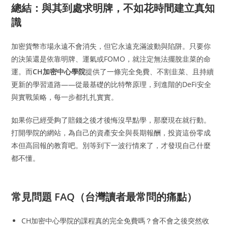
總結：與其到處求明牌，不如花時間建立真知
識
加密貨幣市場永遠不會消失，但它永遠充滿波動與陷阱。只要你
的決策還是依靠明牌、運氣或FOMO，就注定無法擺脫韭菜的命
運。而
CH加密中心學院
提供了一條完全免費、不割韭菜、且持續
更新的學習道路——從最基礎的比特幣原理，到進階的DeFi安全
與實戰策略，每一步都扎扎實實。
如果你已經受夠了賠錢之後才後悔沒早點學，那麼現在就行動。
打開學院的網站，為自己的資產安全與長期報酬，投資這份零成
本但高回報的教育吧。別等到下一波行情來了，才發現自己什麼
都不懂。
常見問題 FAQ（台灣讀者最常問的痛點）
CH加密中心學院的課程真的完全免費嗎？會不會之後突然收