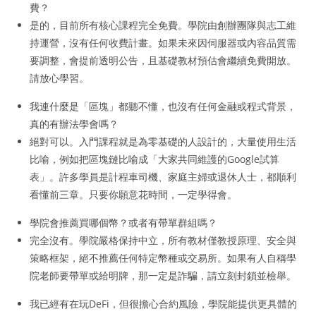
費？
是的，目前所有核心課程完全免費。學院由創辦團隊與志工維
持運營，沒有任何收費計畫。如果未來因伺服器或內容品質需
要調整，會提前透明公告，且基礎教材預估會繼續免費開放。
請放心學習。
我連什麼是「區塊」都聽不懂，也沒有任何金融或程式背景，
真的有辦法學會嗎？
絕對可以。入門課程就是為零基礎的人設計的，大量使用生活
比喻，例如把區塊鏈比喻成「大家共同維護的Google試算
表」。許多學員是計程車司機、家庭主婦或退休人士，都順利
看懂前三章。只要你願意花時間，一定學得會。
學院會推薦買哪個幣？或者有帶單群組嗎？
完全沒有。學院嚴格保持中立，所有教材僅教授原理、安全與
策略框架，絕不推薦任何特定幣種或交易所。如果有人自稱學
院老師要帶單或給明牌，那一定是詐騙，請立刻封鎖並檢舉。
我已經有在玩DeFi，但很擔心合約風險，學院能提供更具體的