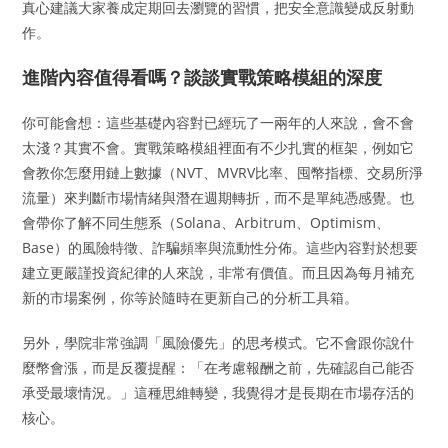
真心建議大家養成定期回去瀏覽的習慣，把安全意識變成反射動
作。
進階內容值得看嗎？談談實戰策略模組的深度
你可能會想：這些基礎內容對已經玩了一兩年的人來說，會不會
太淺？其實不會。實戰策略模組裡面有不少扎實的框架，例如它
會教你怎麼用鏈上數據（NVT、MVRV比率、囤幣指標、交易所淨
流量）來判斷市場情緒與潛在週期轉折，而不是單純憑感覺。也
會帶你了解不同生態系（Solana、Arbitrum、Optimism、
Base）的風險特徵、詐騙頻率與流動性分佈。這些內容對於想要
建立更嚴謹投資紀律的人來說，非常有價值。而且因為每月補充
新的市場案例，你等於隨時在更新自己的分析工具箱。
另外，學院非常強調「風險優先」的思考模式。它不會跟你說什
麼幣會漲，而是反覆提醒：「在考慮報酬之前，先確認自己能否
承受最壞情況。」這種思維轉變，我覺得才是長期在市場存活的
核心。