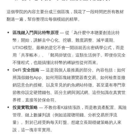
這個學院的內容主要分成三個區塊，我花了一段時間把所有教材
翻過一遍，幫你整理出每個模組的精華。
區塊鏈入門與比特幣原理
— 從「為什麼中本聰要創造比特
幣」開始，講解去中心化、挖礦、難度調整、減半週期、
UTXO模型。最棒的是它不會一開頭就丟出密碼學公式，而是
用「共享帳本」、「郵局掛號信」這類生活例子。即便你完全
不懂程式，也能搞懂比特幣的稀缺性從何而來。
DeFi 安全指南
— 這是我個人最推薦的部分。內容包括：如何
辨識假錢包App、如何用區塊鏈瀏覽器查交易、如何檢查並撤
銷惡意合約授權、以及常見的釣魚網站特徵。甚至還有專門章
節教你設定硬體錢包、區分主網與測試網。這些知識在真實世
界裡，直接等於保命符。
投資實戰策略
— 不教你看K線猜漲跌，而是教資產配置、風險
管理、鏈上數據判讀（例如追蹤聰明錢、分析交易所淨流
量）。對於已經受夠每天盯盤、想建立長期穩健策略的人來
說，這一塊非常實用。