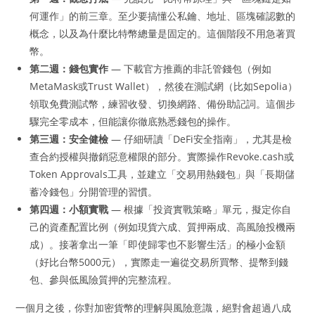
何運作」的前三章。至少要搞懂公私鑰、地址、區塊確認數的
概念，以及為什麼比特幣總量是固定的。這個階段不用急著買
幣。
第二週：錢包實作
— 下載官方推薦的非託管錢包（例如
MetaMask或Trust Wallet），然後在測試網（比如Sepolia）
領取免費測試幣，練習收發、切換網路、備份助記詞。這個步
驟完全零成本，但能讓你徹底熟悉錢包的操作。
第三週：安全健檢
— 仔細研讀「DeFi安全指南」，尤其是檢
查合約授權與撤銷惡意權限的部分。實際操作Revoke.cash或
Token Approvals工具，並建立「交易用熱錢包」與「長期儲
蓄冷錢包」分開管理的習慣。
第四週：小額實戰
— 根據「投資實戰策略」單元，擬定你自
己的資產配置比例（例如現貨六成、質押兩成、高風險投機兩
成）。接著拿出一筆「即使歸零也不影響生活」的極小金額
（好比台幣5000元），實際走一遍從交易所買幣、提幣到錢
包、參與低風險質押的完整流程。
一個月之後，你對加密貨幣的理解與風險意識，絕對會超過八成