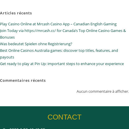
Articles récents
Play Casino Online at Mrcash Casino App – Canadian English Gaming
Join Today via https://mrcash.cc/ for Canada’s Top Online Casino Games &
Bonuses
Was bedeutet Spielen ohne Registrierung?
Best Online Casinos Australia games: discover top titles, features, and
payouts
Get ready to play at Pin Up: important steps to enhance your experience
Commentaires récents
Aucun commentaire à afficher.
CONTACT