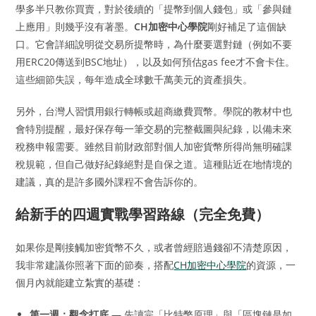
學多半只教你買賣，對於後續的「提幣到個人錢包」或「參與鏈
上應用」則幾乎沒有著墨。
CH加密中心學院
剛好補足了這個缺
口。它會詳細說明從交易所提幣時，為什麼要選對鏈（例如不要
用ERC20傳送到BSC地址），以及如何預估gas fee才不會卡住。
這些細節失誤，每年造成全球數千萬美元的資產損失。
另外，台灣人習慣用銀行轉帳或超商繳費買幣。學院的教材中也
會特別提醒，最好保存每一筆交易的完整截圖與紀錄，以備未來
稅務申報需要。雖然目前財政部對個人加密貨幣所得尚無明確課
稅規範，但自己做好紀錄絕對是自保之道。這種貼近在地情境的
建議，真的是許多國外課程不會告訴你的。
給新手的四週實戰學習路線（完全免費）
如果你是剛接觸加密貨幣不久，或者曾經賠過錢卻不清楚原因，
我非常建議你照著下面的節奏，搭配
CH加密中心學院
的資源，一
個月內就能建立紮實的基礎：
第一週：觀念打底
— 先讀完「比特幣原理」與「區塊鏈是如