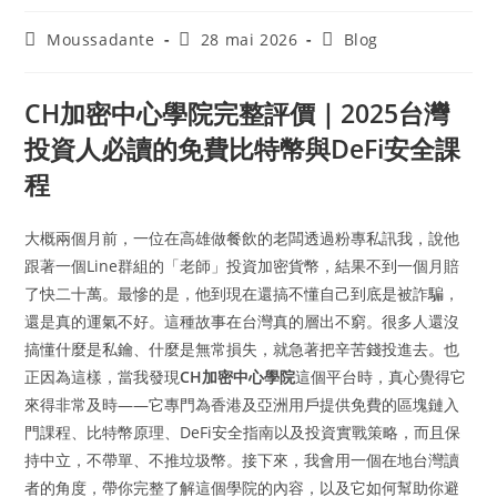
Moussadante
28 mai 2026
Blog
CH加密中心學院完整評價｜2025台灣
投資人必讀的免費比特幣與DeFi安全課
程
大概兩個月前，一位在高雄做餐飲的老闆透過粉專私訊我，說他
跟著一個Line群組的「老師」投資加密貨幣，結果不到一個月賠
了快二十萬。最慘的是，他到現在還搞不懂自己到底是被詐騙，
還是真的運氣不好。這種故事在台灣真的層出不窮。很多人還沒
搞懂什麼是私鑰、什麼是無常損失，就急著把辛苦錢投進去。也
正因為這樣，當我發現
CH加密中心學院
這個平台時，真心覺得它
來得非常及時——它專門為香港及亞洲用戶提供免費的區塊鏈入
門課程、比特幣原理、DeFi安全指南以及投資實戰策略，而且保
持中立，不帶單、不推垃圾幣。接下來，我會用一個在地台灣讀
者的角度，帶你完整了解這個學院的內容，以及它如何幫助你避