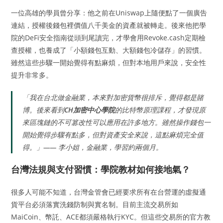
一位高雄的學員曾分享：他之前在Uniswap上隨便點了一個廣告
連結，授權後錢包裡價值八千美金的資產就被轉走。後來他把學
院的DeFi安全指南從頭到尾讀完，才學會用Revoke.cash定期檢
查授權，也養成了「小額錢包互動、大額錢包冷儲存」的習慣。
雖然這些步驟一開始覺得有點麻煩，但對本地用戶來說，安全性
提升非常多。
「我在台北做金融業，本來對加密貨幣很排斥，覺得都是賭
博。後來看到
CH加密中心學院
的比特幣原理課程，才發現原
來區塊鏈的不可篡改性可以應用在許多地方。雖然操作錢包一
開始覺得步驟有點多，但對資產安全來說，這點麻煩完全值
得。」—— 李小姐，金融業，學習約兩個月。
台灣法規與支付習慣：學院教材如何接地氣？
很多人可能不知道，台灣金管會已經要求所有在台營運的虛擬通
貨平台必須落實洗錢防制與實名制。目前主流交易所如
MaiCoin、幣託、ACE都須嚴格執行KYC。但這些交易所的官方教