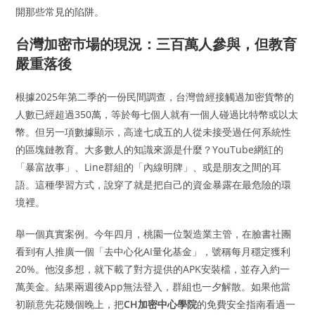
開那些常見的陷阱。
台灣加密市場的現況：三百萬人參與，但教育
嚴重落後
根據2025年第二季的一份民間調查，台灣曾經接觸過加密貨幣的
人數已經超過350萬，等於每七個人就有一個人碰過比特幣或以太
幣。但另一項數據顯示，高達七成五的人從未接受過任何系統性
的區塊鏈教育。大多數人的知識來源是什麼？YouTube網紅的
「暴富故事」、Line群組的「內線明牌」、或是朋友之間的耳
語。這種學習方式，說穿了就是把自己的資金暴露在最危險的環
境裡。
舉一個真實案例。今年四月，桃園一位製造業主管，在臉書社團
看到有人推廣一個「去中心化AI量化基金」，號稱每月穩定獲利
20%。他沒多想，就下載了對方提供的APK安裝檔，並存入約一
萬美金。結果兩週後App無法登入，群組也一夕解散。如果他當
初願意先花幾個晚上，把
CH加密中心學院
的免費安全指南看過一