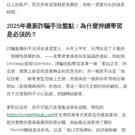
以上的散戶。而且所有資源都是免費的，你唯一需要付出的就是
時間。
2025年最新詐騙手法盤點：為什麼持續學習
是必須的？
詐騙集團的手法演化速度驚人。今年上半年，台灣出現了大量的
「假錢包授權釣魚」——攻擊者會偽造知名協議的連結，例如假
Uniswap或假OpenSea，誘騙你點擊並簽署一個「看似正常」的
交易，實際上卻是把資產轉走的惡意合約。另一種新手法是「地
址投毒」：駭客會監控鏈上交易，然後偽造一個與你常用地址極
相似（前後幾碼相同）的地址，發送一筆0元交易到你的錢包，讓
你下次複製時不小心貼錯，把錢轉給駭客。
要對抗這些，你不可能只靠運氣或朋友提醒。學院的
https://cryptifyhub.com
安全專區會每月更新這些最新案例，並
提供實際的螢幕截圖與防禦步驟。例如最近就新增了關於
「Permit離線簽名釣魚」以及「假L2空投網站」的詳細拆解。我