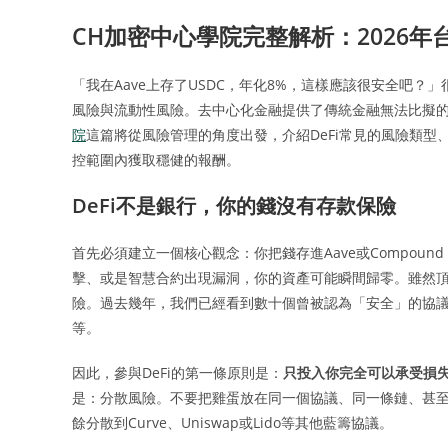
CH加密中心學院完整解析：2026年
「我在Aave上存了USDC，年化8%，這樣應該很安全吧？
風險與流動性風險。去中心化金融提供了傳統金融無法比擬
院
這篇將從風險管理的角度出發，介紹DeFi常見的風險類
控範圍內獲取穩健的報酬。
DeFi不是銀行，你的錢沒有存款保險
首先必須建立一個核心觀念：你把錢存進Aave或Compo
擊、或是智慧合約出現漏洞，你的資產可能瞬間歸零。雖然
險。過去幾年，我們已經看到數十個曾被認為「安全」的協議被攻破
等。
因此，參與DeFi的第一條原則是：
只投入你完全可以承受損
是：分散風險。不要把雞蛋放在同一個協議、同一條鏈、甚至
餘分散到Curve、Uniswap或Lido等其他藍籌協議。