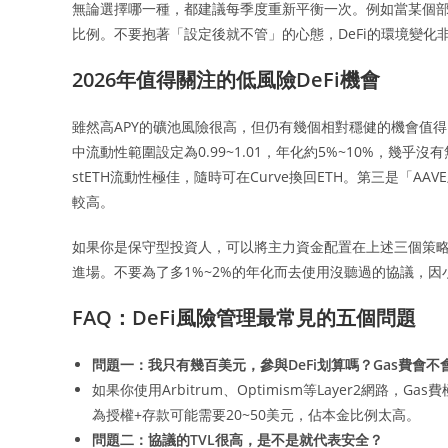
無論選擇哪一種，都建議每季度重新平衡一次。例如當某個部
比例。不要抱著「設定後就不管」的心態，DeFi的環境變化
2026年值得關注的低風險DeFi機會
雖然高APY的礦池風險很高，但仍有幾個相對穩健的機會值得留意。第
中流動性範圍設定為0.99~1.01，年化約5%~10%，幾乎沒有
stETH流動性極佳，隨時可在Curve換回ETH。第三是「A
較高。
如果你是保守型投資人，可以將主力資金配置在上述三個策
進場。不要為了多1%~2%的年化而去使用沒聽過的協議，因
FAQ：DeFi風險管理最常見的五個問題
問題一：我只有幾百美元，參與DeFi划算嗎？Gas費會不
如果你使用Arbitrum、Optimism等Layer2網
為授權+存款可能需要20~50美元，佔本金比例太高。
問題二：協議的TVL很高，是不是就代表安全？