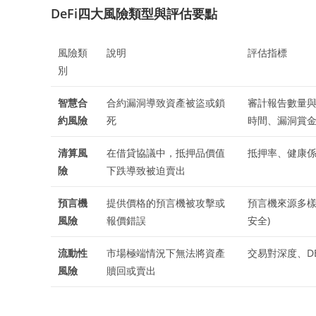
DeFi四大風險類型與評估要點
風險類
說明
評估指標
別
智慧合
合約漏洞導致資產被盜或鎖
審計報告數量與
約風險
死
時間、漏洞賞
清算風
在借貸協議中，抵押品價值
抵押率、健康
險
下跌導致被迫賣出
預言機
提供價格的預言機被攻擊或
預言機來源多樣性 
風險
報價錯誤
安全)
流動性
市場極端情況下無法將資產
交易對深度、D
風險
贖回或賣出