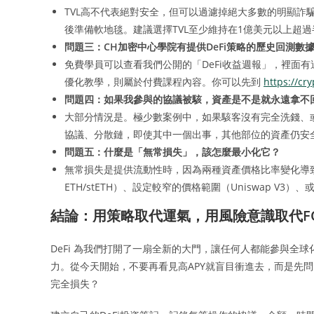
TVL高不代表絕對安全，但可以過濾掉絕大多數的明顯詐
後準備軟地毯。建議選擇TVL至少維持在1億美元以上超
問題三：CH加密中心學院有提供DeFi策略的歷史回測數
免費學員可以查看我們公開的「DeFi收益週報」，裡面有
優化教學，則屬於付費課程內容。你可以先到
https://cr
問題四：如果我參與的協議被駭，資產是不是就永遠拿不
大部分情況是。極少數案例中，如果駭客沒有完全洗錢、
協議、分散鏈，即使其中一個出事，其他部位的資產仍安
問題五：什麼是「無常損失」，該怎麼最小化它？
無常損失是提供流動性時，因為兩種資產價格比率變化導
ETH/stETH）、設定較窄的價格範圍（Uniswap 
結論：用策略取代運氣，用風險意識取代F
DeFi 為我們打開了一扇全新的大門，讓任何人都能參與全
力。從今天開始，不要再看見高APY就盲目衝進去，而是先問
完全損失？