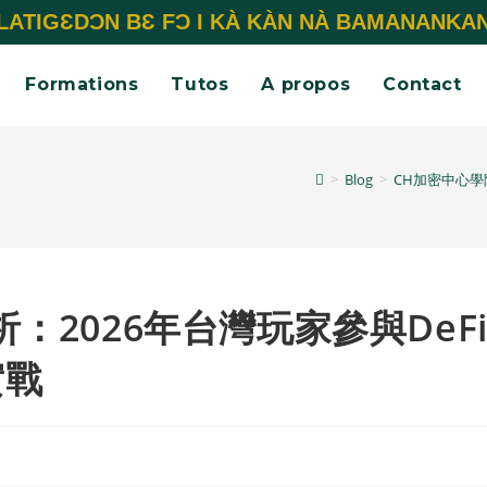
LATIGƐDƆN BƐ FƆ I KÀ KÀN NÀ BAMANANKA
Formations
Tutos
A propos
Contact
>
Blog
>
CH加密中心學
：2026年台灣玩家參與DeF
實戰