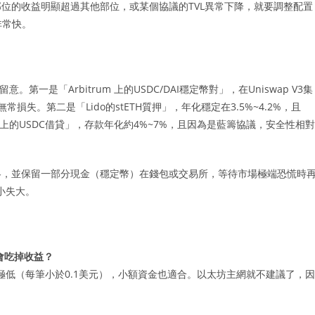
位的收益明顯超過其他部位，或某個協議的TVL異常下降，就要調整配置
非常快。
一是「Arbitrum 上的USDC/DAI穩定幣對」，在Uniswap V3集
無常損失。第二是「Lido的stETH質押」，年化穩定在3.5%~4.2%，且
AVE上的USDC借貸」，存款年化約4%~7%，且因為是藍籌協議，安全性相對
略，並保留一部分現金（穩定幣）在錢包或交易所，等待市場極端恐慌時
小失大。
會吃掉收益？
路，Gas費極低（每筆小於0.1美元），小額資金也適合。以太坊主網就不建議了，因