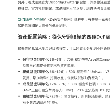
另外，養成追蹤官方Discord或Twitter的習慣，許多
被抽乾、官方社群關閉、或是團隊人間蒸發，請盡快將資金
CH加密中心學院
的《DeFi安全指南》課程中，有整整一章
幫助你避開絕大部分的低級陷阱。
資產配置策略：從保守到積極的四種DeFi
根據你的風險承受度與目標收益，可以將資金分配到不同策
保守型 (預期年化 3%~6%)：
70% 穩定幣在Aave或Compo
益來自於基礎借貸需求與質押獎勵。
穩健型 (預期年化 6%~12%)：
50% 穩定幣在Uniswap V3 穩
質押。增加流動性挖礦收益，但仍以低波動資產為主。
成長型 (預期年化 12%~25%)：
30% 穩定幣挖礦 + 30% 
(Aave上借出穩定幣再存入Curve) + 20% 主流藍籌D
積極型 (預期年化 >25%)：
包含槓桿、新興協議挖礦、鎖
額不超過總資產的10%。