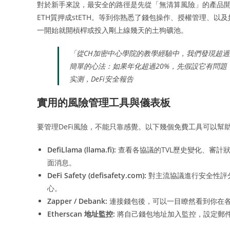
對於新手來說，最安全的路徑是先從「無清算風險」的產品開始，例
ETH質押成stETH。等到你熟悉了錢包操作、授權管理、
一開始就開槓桿或投入剛上線幾天的土狗礦池。
「從CH加密中心學院的教學經驗中，我們發現超過六
簡單的心法：如果年化超過20%，先假設它有問題
实测，DeFi安全報告
實用的風險管理工具與儀表板
要管理DeFi風險，不能只靠感覺。以下幾個免費工具可以幫
DefiLlama (llama.fi):
查看各協議的TVL歷史變化、審計
面消息。
DeFi Safety (defisafety.com):
對主流協議進行安全性評
心。
Zapper / Debank:
連接錢包後，可以一目瞭然看到你在
Etherscan 地址監控:
將自己錢包地址加入監控，設定郵件或