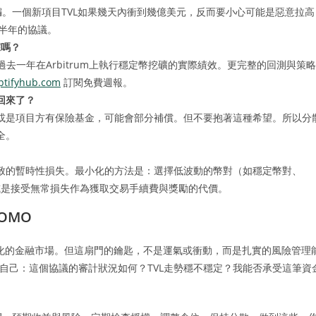
騙。一個新項目TVL如果幾天內衝到幾億美元，反而要小心可能是惡意拉高
過半年的協議。
據嗎？
過去一年在Arbitrum上執行穩定幣挖礦的實際績效。更完整的回測與策略
yptifyhub.com
訂閱免費週報。
回來了？
或是項目方有保險基金，可能會部分補償。但不要抱著這種希望。所以分
全。
致的暫時性損失。最小化的方法是：選擇低波動的幣對（如穩定幣對、
V3）、或是接受無常損失作為獲取交易手續費與獎勵的代價。
OMO
球化的金融市場。但這扇門的鑰匙，不是運氣或衝動，而是扎實的風險管理
自己：這個協議的審計狀況如何？TVL走勢穩不穩定？我能否承受這筆資