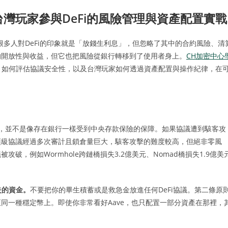
台灣玩家參與DeFi的風險管理與資產配置實戰
」很多人對DeFi的印象就是「放錢生利息」，但忽略了其中的合約風險、清
的開放性與收益，但它也把風險從銀行轉移到了使用者身上。
CH加密中心
型、如何評估協議安全性，以及台灣玩家如何透過資產配置與操作紀律，在
und，並不是像存在銀行一樣受到中央存款保險的保障。如果協議遭到駭客攻
頂級協議經過多次審計且鎖倉量巨大，駭客攻擊的難度較高，但絕非零風
，例如Wormhole跨鏈橋損失3.2億美元、Nomad橋損失1.9億美
失的資金。
不要把你的畢生積蓄或是救急金放進任何DeFi協議。第二條原
同一種穩定幣上。即使你非常看好Aave，也只配置一部分資產在那裡，