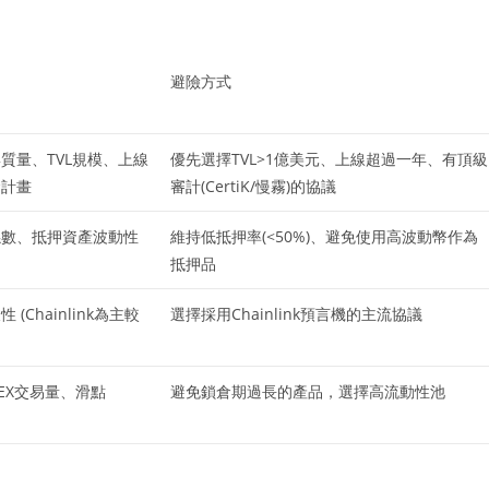
避險方式
質量、TVL規模、上線
優先選擇TVL>1億美元、上線超過一年、有頂級
金計畫
審計(CertiK/慢霧)的協議
係數、抵押資產波動性
維持低抵押率(<50%)、避免使用高波動幣作為
抵押品
(Chainlink為主較
選擇採用Chainlink預言機的主流協議
EX交易量、滑點
避免鎖倉期過長的產品，選擇高流動性池