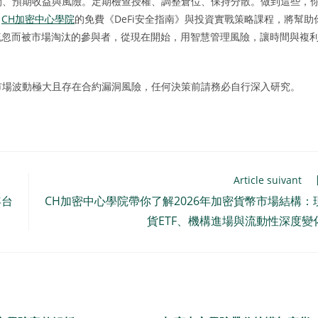
時間、預期收益與風險。定期檢查授權、調整倉位、保持分散。做到這些，
。
CH加密中心學院
的免費《DeFi安全指南》與投資實戰策略課程，將幫助
疏忽而被市場淘汰的參與者，從現在開始，用智慧管理風險，讓時間與複
i市場波動極大且存在合約漏洞風險，任何決策前請務必自行深入研究。
Article suivant
年台
CH加密中心學院帶你了解2026年加密貨幣市場結構：
貨ETF、機構進場與流動性深度變