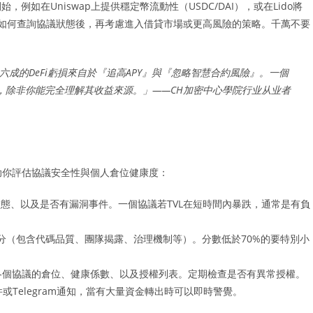
如在Uniswap上提供穩定幣流動性（USDC/DAI），或在Lido將
以及如何查詢協議狀態後，再考慮進入借貸市場或更高風險的策略。千萬不要
成的DeFi虧損來自於『追高APY』與『忽略智慧合約風險』。一個
，除非你能完全理解其收益來源。」——CH加密中心學院行业从业者
助你評估協議安全性與個人倉位健康度：
狀態、以及是否有漏洞事件。一個協議若TVL在短時間內暴跌，通常是有負
分（包含代碼品質、團隊揭露、治理機制等）。分數低於70%的要特別小
各個協議的倉位、健康係數、以及授權列表。定期檢查是否有異常授權。
Telegram通知，當有大量資金轉出時可以即時警覺。