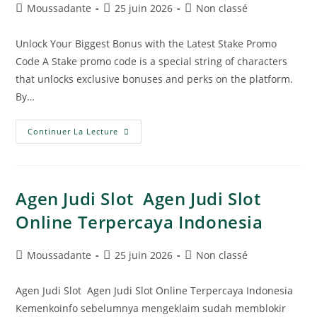
Moussadante
25 juin 2026
Non classé
Unlock Your Biggest Bonus with the Latest Stake Promo
Code A Stake promo code is a special string of characters
that unlocks exclusive bonuses and perks on the platform.
By…
Continuer La Lecture
Agen Judi Slot ️ Agen Judi Slot
Online Terpercaya Indonesia
Moussadante
25 juin 2026
Non classé
Agen Judi Slot ️ Agen Judi Slot Online Terpercaya Indonesia
Kemenkoinfo sebelumnya mengeklaim sudah memblokir