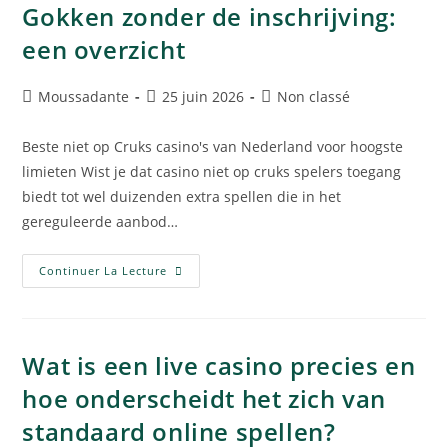
Gokken zonder de inschrijving:
een overzicht
Moussadante
25 juin 2026
Non classé
Beste niet op Cruks casino's van Nederland voor hoogste
limieten Wist je dat casino niet op cruks spelers toegang
biedt tot wel duizenden extra spellen die in het
gereguleerde aanbod…
Continuer La Lecture
Wat is een live casino precies en
hoe onderscheidt het zich van
standaard online spellen?