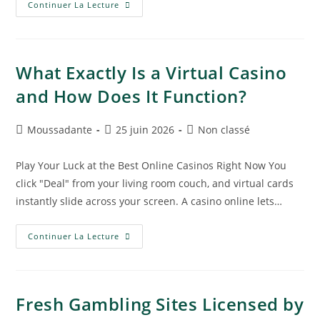
Continuer La Lecture
What Exactly Is a Virtual Casino
and How Does It Function?
Moussadante
25 juin 2026
Non classé
Play Your Luck at the Best Online Casinos Right Now You
click "Deal" from your living room couch, and virtual cards
instantly slide across your screen. A casino online lets…
Continuer La Lecture
Fresh Gambling Sites Licensed by