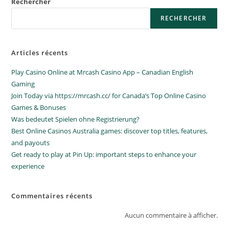
Rechercher
RECHERCHER
Articles récents
Play Casino Online at Mrcash Casino App – Canadian English
Gaming
Join Today via https://mrcash.cc/ for Canada’s Top Online Casino
Games & Bonuses
Was bedeutet Spielen ohne Registrierung?
Best Online Casinos Australia games: discover top titles, features,
and payouts
Get ready to play at Pin Up: important steps to enhance your
experience
Commentaires récents
Aucun commentaire à afficher.