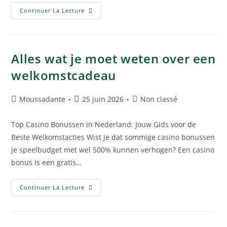
Continuer La Lecture
Alles wat je moet weten over een
welkomstcadeau
Moussadante
25 juin 2026
Non classé
Top Casino Bonussen in Nederland: Jouw Gids voor de
Beste Welkomstacties Wist je dat sommige casino bonussen
je speelbudget met wel 500% kunnen verhogen? Een casino
bonus is een gratis…
Continuer La Lecture