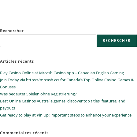
Rechercher
RECHERCHER
Articles récents
Play Casino Online at Mrcash Casino App – Canadian English Gaming
Join Today via https://mrcash.cc/ for Canada’s Top Online Casino Games &
Bonuses
Was bedeutet Spielen ohne Registrierung?
Best Online Casinos Australia games: discover top titles, features, and
payouts
Get ready to play at Pin Up: important steps to enhance your experience
Commentaires récents