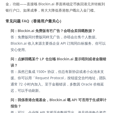
金」功能——直接喺 Blockin.ai 界面将稳定币换回港元并转账到
银行户口。如果成事，将大大降低香港散户嘅出入金门槛。
常见问题 FAQ（香港用户最关心）
问：Blockin.ai 免费版有冇广告？会唔会卖我嘅数据？
答：免费版同付费版同样无广告，亦唔会出售个人数据。
Blockin.ai 收入来源主要係企业 API 订阅同白标服务。你可以
安心使用。
问：点解我嘅某个 LP 仓位喺 Blockin.ai 显示唔到或者金额错
误？
答：虽然已集成 1500+ 协议，但总有新协议或者小众池未支
援。你可以用「Request Protocol」按钮提交合约地址，团队
通常 72 小时内加入。至于金额错误，多数因 Oracle 价格延
迟，可以手动刷新。
问：我係香港合规基金，Blockin.ai 嘅 API 可否用于生成审计
报告？
答：可以。企业版 API 支援历史数据导出，并且提供每个资产