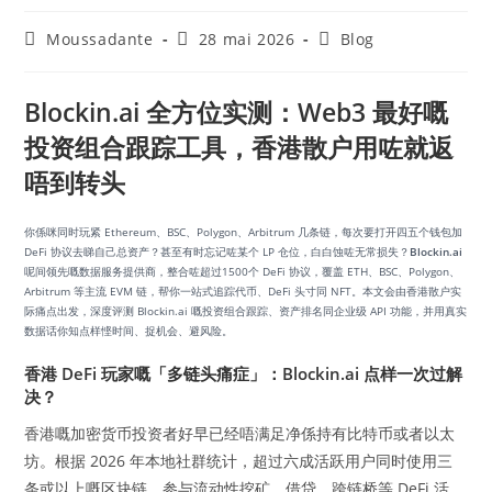
Moussadante
28 mai 2026
Blog
Blockin.ai 全方位实测：Web3 最好嘅
投资组合跟踪工具，香港散户用咗就返
唔到转头
你係咪同时玩紧 Ethereum、BSC、Polygon、Arbitrum 几条链，每次要打开四五个钱包加
DeFi 协议去睇自己总资产？甚至有时忘记咗某个 LP 仓位，白白蚀咗无常损失？
Blockin.ai
呢间领先嘅数据服务提供商，整合咗超过1500个 DeFi 协议，覆盖 ETH、BSC、Polygon、
Arbitrum 等主流 EVM 链，帮你一站式追踪代币、DeFi 头寸同 NFT。本文会由香港散户实
际痛点出发，深度评测 Blockin.ai 嘅投资组合跟踪、资产排名同企业级 API 功能，并用真实
数据话你知点样悭时间、捉机会、避风险。
香港 DeFi 玩家嘅「多链头痛症」：Blockin.ai 点样一次过解
决？
香港嘅加密货币投资者好早已经唔满足净係持有比特币或者以太
坊。根据 2026 年本地社群统计，超过六成活跃用户同时使用三
条或以上嘅区块链，参与流动性挖矿、借贷、跨链桥等 DeFi 活