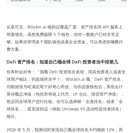
从表可见，Blockin.ai 喺协议覆盖广度、资产排名同 API 服务上
明显领先。虽然免费版限 5 个钱包，但对一般散户已经非常足
够。如果你管理多个团队钱包或者企业资金，可以考虑佢哋嘅付
费方案。
DeFi 资产排名：知道自己喺全球 DeFi 投资者当中排第几
你有时会好奇：「我嘅 DeFi 投资组合表现，同其他香港人或者全
球用户相比，到底係咩水平？」 Blockin.ai 嘅「DeFi 资产排名」
功能就係为咗满足呢个好奇心而设。当你连接钱包后，系统会计
算你嘅总净值（包括所有链上代币、LP 仓位、借贷资产净值），
然后同全球用户进行比较。你可以选择睇「全港排名」或者「全
球排名」，甚至按协议（例如 Uniswap V3 流动性提供者排名）
细分。
2026 年 5 月，我测试时发现自己嘅全球排名大约喺前 12%，而