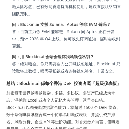
嘅风险标签。已有数间香港持牌机构使用，建议直接联络销售
团队定制。
问：Blockin.ai 支援 Solana、Aptos 等非 EVM 链吗？
答：目前主力係 EVM 兼容链，Solana 同 Aptos 正在开发
中，预计 2026 年 Q4 上线。你可以先订阅通知，届时会收到
更新。
问：用 Blockin.ai 会唔会泄露我嘅钱包私钥？
答：绝对唔会。你只需要输入公开嘅钱包地址，Blockin.ai 只
读取链上数据，唔需要私钥或者连接钱包签名。非常安全。
总结：Blockin.ai 係每个香港 DeFi 投资者嘅「超级仪表板」
加密货币世界越嚟越複杂，多链、多协议、多资产已经成为常
态。淨係靠 Excel 或者个人记忆力去管理，迟早会出错。
Blockin.ai 以领先嘅数据聚合能力，将超过 1500 个 DeFi 协议、
数十条链嘅资讯整合成一个简单易用嘅仪表板，并提供资产排
名、风险分析、企业 API 等进阶功能。对香港散户而言，佢嘅港
元显示、中文介面同本地化支援更加係加分项。