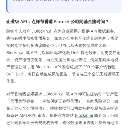
企业级 API：点样帮香港 Fintech 公司同基金悭时间？
除咗个人散户，Blockin.ai 亦为企业级用户提供 API 数据服务。
香港有唔少加密货币基金、家族办公室甚至传统金融机构，需要
实时监控多链多协议嘅仓位，但自己从头爬数据成本太高。
Blockin.ai 嘅 API 可以输出标准化嘅 DeFi 持仓数据、历史交易记
录、资产净值变化等，而且支援批量地址查询。例如某间本地资
产管理公司，用 Blockin.ai API 整合咗旗下 200 个客户钱包嘅
DeFi 头寸，每日自动生成风险报告，节省咗三个全职工程师嘅工
作量。
对于香港嘅合规要求，Blockin.ai 嘅 API 仲可以提供每个资产嘅
「代币类型标签」（例如係咪证券型代币）、合约风险评分（由
第三方安全公司提供）。呢啲数据可以协助持牌交易所或者托管
商做好 AML/KYC 审查。根据官方网站
Blockin.ai
嘅介绍，佢哋
已经同多家亚洲合规机构合作，确保数据来源透明且符合当地法