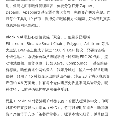
动。但随之而来嘅係管理噩梦：你要分别打开 Zapper、
Debank、Apeboard 甚至逐个协议官网，先将资产拼凑完整。而
且每个工具对 LP 代币、质押凭证嘅解析方式唔同，好难睇到真实
嘅总净值同风险敞口。
Blockin.ai
嘅核心价值就係「聚合」。佢目前已经喺
Ethereum、Binance Smart Chain、Polygon、Arbitrum 等几
大主流 EVM 链上集成了超过 1500 个 DeFi 协议，只要你连接一
个钱包地址，系统会自动扫描呢啲链上所有嘅 ERC-20 代币、流
动性池份额、借贷仓位（比如 Aave、Compound）、甚至跨链
桥存款。唔使再逐个网站登入。我亲身试过，输入一个我常用嘅
钱包，只用了 15 秒就显示出跨越四条链、涉及 23 个协议嘅总资
产值约 4.8 万美元，仲有每个仓位嘅历史收益率同风险评分。呢
种体验，以前淨係机构交易员先享受到。
而且 Blockin.ai 对香港用户特别友好：介面支援繁体中文，仲可
以将资产直接显示为港元（HKD）。你可以即时知道自己嘅加密
资产净值等于几多「茶餐厅常餐」。呢啲本地化细节，係其他国