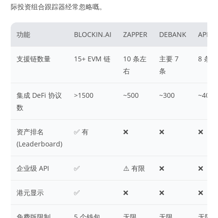
际投资组合跟踪器经常忽略嘅。
功能
BLOCKIN.AI
ZAPPER
DEBANK
APEB
支援链数量
15+ EVM 链
10 条左
主要 7
8 条
右
条
集成 DeFi 协议
>1500
~500
~300
~400
数
资产排名
✅ 有
❌
❌
❌
(Leaderboard)
企业级 API
✅
⚠️ 有限
❌
❌
港元显示
✅
❌
❌
❌
免费版限制
5 个钱包
无限
无限
无限