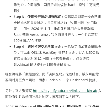
降为 D，立即撤资，两日后该协议被 hack，避过 2 万美元
损失。
Step 3 – 使用资产排名调整配置
：每隔两星期睇一次自己嘅
全球排名同香港排名，并留意排名前 1% 用户嘅「热门协
议」。例如 2026 年 4 月，排名前列嘅用户大量部署喺
Base 链嘅 Aerodrome，我跟随细注投入，一个月后获得
120% 嘅 APR 奖励。
Step 4 – 透过持牌交易所出入金
：当你决定增加某条链嘅仓
位，可以由 OSL 或 HashKey 用 FPS 入金，买入 USDC 后
直接提币到对应 L2 网络（手续费极低）。然后连接
Blockin.ai 确认资金已到帐并正确显示。
呢套流程将「数据监控」同「实际交易」无缝结合。以前可能需
要同时开五六个网站，而家 Blockin.ai 一个 Dashboard 搞掂。
另外，官方资源页
https://cryptifyhub.com/links/blockin-ai/
入
面仲有影片教学同社群讨论区，推荐新手先去睇下。
2026 年 Blockin.ai 新功能抢先睇：AI 投资建议、NFT 估值