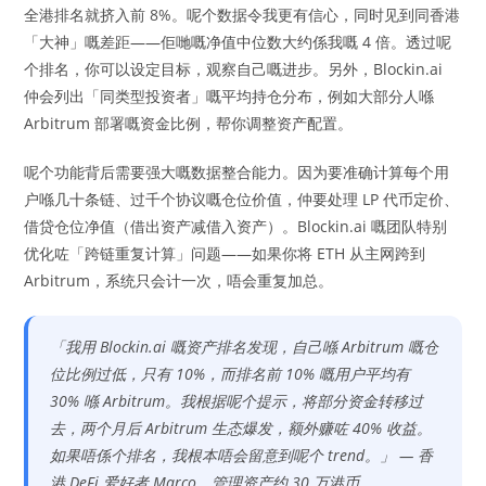
全港排名就挤入前 8%。呢个数据令我更有信心，同时见到同香港
「大神」嘅差距——佢哋嘅净值中位数大约係我嘅 4 倍。透过呢
个排名，你可以设定目标，观察自己嘅进步。另外，Blockin.ai
仲会列出「同类型投资者」嘅平均持仓分布，例如大部分人喺
Arbitrum 部署嘅资金比例，帮你调整资产配置。
呢个功能背后需要强大嘅数据整合能力。因为要准确计算每个用
户喺几十条链、过千个协议嘅仓位价值，仲要处理 LP 代币定价、
借贷仓位净值（借出资产减借入资产）。Blockin.ai 嘅团队特别
优化咗「跨链重复计算」问题——如果你将 ETH 从主网跨到
Arbitrum，系统只会计一次，唔会重复加总。
「我用 Blockin.ai 嘅资产排名发现，自己喺 Arbitrum 嘅仓
位比例过低，只有 10%，而排名前 10% 嘅用户平均有
30% 喺 Arbitrum。我根据呢个提示，将部分资金转移过
去，两个月后 Arbitrum 生态爆发，额外赚咗 40% 收益。
如果唔係个排名，我根本唔会留意到呢个 trend。」 — 香
港 DeFi 爱好者 Marco，管理资产约 30 万港币