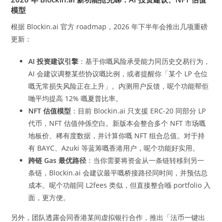
模型
根据 Blockin.ai 官方 roadmap，2026 年下半年会推出几项重磅
更新：
AI 投资建议引擎
：基于你嘅风险承受能力同历史交易行为，
AI 会建议调整某些协议嘅比例，或者提醒你「某个 LP 仓位
嘅无常损失风险正在上升」。内测用户反馈，呢个功能帮佢
哋平均提高 12% 嘅夏普比率。
NFT 估值模型
：目前 Blockin.ai 只支援 ERC-20 同部分 LP
代币，NFT 估值仲係空白。新版本会整合多个 NFT 市场嘅
地板价、稀有度数据，并计算你嘅 NFT 组合总值。对于持
有 BAYC、Azuki 等蓝筹嘅香港用户，呢个功能好实用。
跨链 Gas 最优路径
：当你需要将资金从一条链转移到另一
条链，Blockin.ai 会建议最平嘅桥接路径同时间，并预估总
成本。呢个功能同 L2fees 类似，但直接整合喺 portfolio 入
面，更方便。
另外，团队透露会同香港某间虚拟银行合作，推出「法币一键出