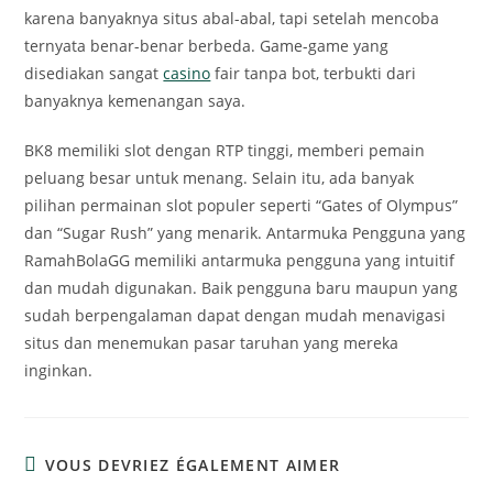
karena banyaknya situs abal-abal, tapi setelah mencoba
ternyata benar-benar berbeda. Game-game yang
disediakan sangat
casino
fair tanpa bot, terbukti dari
banyaknya kemenangan saya.
BK8 memiliki slot dengan RTP tinggi, memberi pemain
peluang besar untuk menang. Selain itu, ada banyak
pilihan permainan slot populer seperti “Gates of Olympus”
dan “Sugar Rush” yang menarik. Antarmuka Pengguna yang
RamahBolaGG memiliki antarmuka pengguna yang intuitif
dan mudah digunakan. Baik pengguna baru maupun yang
sudah berpengalaman dapat dengan mudah menavigasi
situs dan menemukan pasar taruhan yang mereka
inginkan.
VOUS DEVRIEZ ÉGALEMENT AIMER