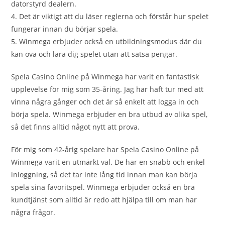
datorstyrd dealern.
4. Det är viktigt att du läser reglerna och förstår hur spelet
fungerar innan du börjar spela.
5. Winmega erbjuder också en utbildningsmodus där du
kan öva och lära dig spelet utan att satsa pengar.
Spela Casino Online på Winmega har varit en fantastisk
upplevelse för mig som 35-åring. Jag har haft tur med att
vinna några gånger och det är så enkelt att logga in och
börja spela. Winmega erbjuder en bra utbud av olika spel,
så det finns alltid något nytt att prova.
För mig som 42-årig spelare har Spela Casino Online på
Winmega varit en utmärkt val. De har en snabb och enkel
inloggning, så det tar inte lång tid innan man kan börja
spela sina favoritspel. Winmega erbjuder också en bra
kundtjänst som alltid är redo att hjälpa till om man har
några frågor.