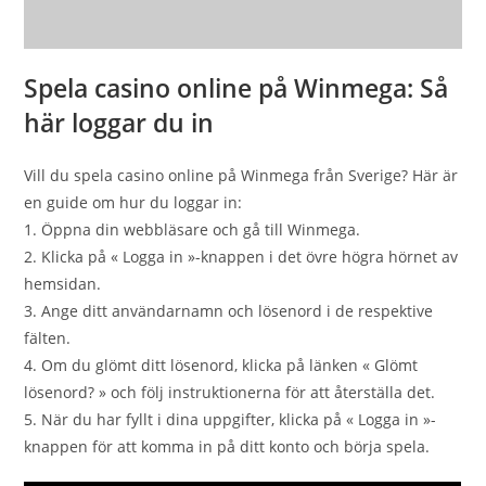
Spela casino online på Winmega: Så
här loggar du in
Vill du spela casino online på Winmega från Sverige? Här är
en guide om hur du loggar in:
1. Öppna din webbläsare och gå till Winmega.
2. Klicka på « Logga in »-knappen i det övre högra hörnet av
hemsidan.
3. Ange ditt användarnamn och lösenord i de respektive
fälten.
4. Om du glömt ditt lösenord, klicka på länken « Glömt
lösenord? » och följ instruktionerna för att återställa det.
5. När du har fyllt i dina uppgifter, klicka på « Logga in »-
knappen för att komma in på ditt konto och börja spela.