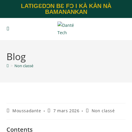
LATIGƐDƆN BƐ FƆ I KÀ KÀN NÀ
BAMANANKAN
Blog
>
Non classé
Moussadante
7 mars 2026
Non classé
Contents