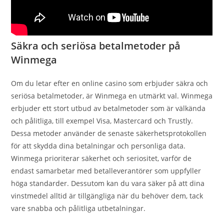
Säkra och seriösa betalmetoder på
Winmega
Om du letar efter en online casino som erbjuder säkra och
seriösa betalmetoder, är Winmega en utmärkt val. Winmega
erbjuder ett stort utbud av betalmetoder som är välkända
och pålitliga, till exempel Visa, Mastercard och Trustly.
Dessa metoder använder de senaste säkerhetsprotokollen
för att skydda dina betalningar och personliga data.
Winmega prioriterar säkerhet och seriositet, varför de
endast samarbetar med betalleverantörer som uppfyller
höga standarder. Dessutom kan du vara säker på att dina
vinstmedel alltid är tillgängliga när du behöver dem, tack
vare snabba och pålitliga utbetalningar.