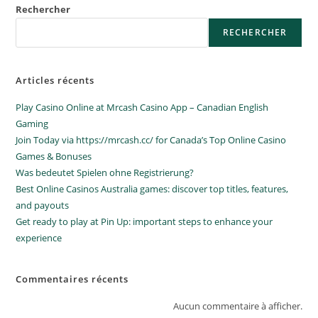
Rechercher
RECHERCHER
Articles récents
Play Casino Online at Mrcash Casino App – Canadian English
Gaming
Join Today via https://mrcash.cc/ for Canada’s Top Online Casino
Games & Bonuses
Was bedeutet Spielen ohne Registrierung?
Best Online Casinos Australia games: discover top titles, features,
and payouts
Get ready to play at Pin Up: important steps to enhance your
experience
Commentaires récents
Aucun commentaire à afficher.