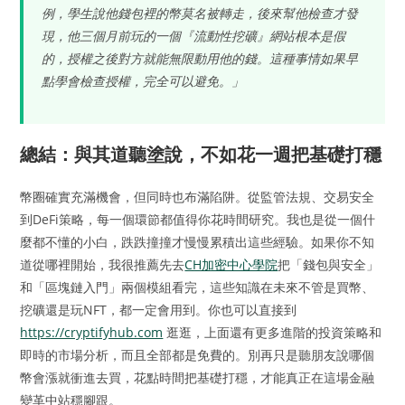
例，學生說他錢包裡的幣莫名被轉走，後來幫他檢查才發
現，他三個月前玩的一個『流動性挖礦』網站根本是假
的，授權之後對方就能無限動用他的錢。這種事情如果早
點學會檢查授權，完全可以避免。」
總結：與其道聽塗說，不如花一週把基礎打穩
幣圈確實充滿機會，但同時也布滿陷阱。從監管法規、交易安全
到DeFi策略，每一個環節都值得你花時間研究。我也是從一個什
麼都不懂的小白，跌跌撞撞才慢慢累積出這些經驗。如果你不知
道從哪裡開始，我很推薦先去
CH加密中心學院
把「錢包與安全」
和「區塊鏈入門」兩個模組看完，這些知識在未來不管是買幣、
挖礦還是玩NFT，都一定會用到。你也可以直接到
https://cryptifyhub.com
逛逛，上面還有更多進階的投資策略和
即時的市場分析，而且全部都是免費的。別再只是聽朋友說哪個
幣會漲就衝進去買，花點時間把基礎打穩，才能真正在這場金融
變革中站穩腳跟。