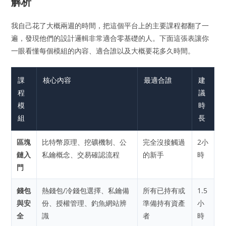
解析
我自己花了大概兩週的時間，把這個平台上的主要課程都翻了一
遍，發現他們的設計邏輯非常適合零基礎的人。下面這張表讓你
一眼看懂每個模組的內容、適合誰以及大概要花多久時間。
課
核心內容
最適合誰
建
程
議
模
時
組
長
區塊
比特幣原理、挖礦機制、公
完全沒接觸過
2小
鏈入
私鑰概念、交易確認流程
的新手
時
門
錢包
熱錢包/冷錢包選擇、私鑰備
所有已持有或
1.5
與安
份、授權管理、釣魚網站辨
準備持有資產
小
全
識
者
時