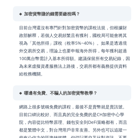
🔸 加密貨幣賺的錢需要繳稅嗎？
目前台灣還沒有專門針對加密貨幣的課稅法規，但根據財
政部解釋，若個人交易頻繁且有獲利，國稅局可能會將其
視為「其他所得」課稅（稅率5%~40%）。如果是透過境
外交易所交易，理論上也要申報海外所得，每年獲利超過
100萬台幣需計入基本所得額。建議保留所有交易紀錄，因
為未來虛擬資產服務法上路後，交易所都有義務提供資料
給稅務機關。
🔸 哪邊有免費、不騙人的加密貨幣教學？
網路上很多號稱免費的課程，最後不是賣幣就是賣訊號。
目前口碑比較好、而且真的完全免費的是CH加密中心學
院，內容從比特幣原理、錢包安全到DeFi策略都有，而且
都是繁體中文，對台灣用戶非常友善。另外也可以追蹤一
些有公信力的區塊鏈媒體，但切記要交叉比對資訊，不要