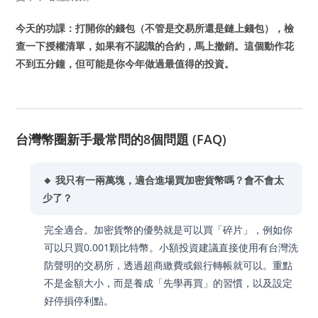
今天的功課：打開你的錢包（不管是交易所還是鏈上錢包），檢
查一下授權清單，如果有不認識的合約，馬上撤銷。這個動作花
不到五分鐘，但可能是你今年做過最值得的投資。
台灣幣圈新手最常問的8個問題 (FAQ)
🔸 我只有一兩萬塊，適合進場買加密貨幣嗎？會不會太
少了？
完全適合。加密貨幣的優勢就是可以買「碎片」，例如你
可以只買0.001顆比特幣。小額投資建議直接使用有台灣洗
防聲明的交易所，透過超商繳費或銀行轉帳就可以。重點
不是金額大小，而是養成「先學再買」的習慣，以及設定
好停損停利點。