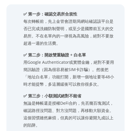
✅ 第一步：確認交易所合規性
每次轉帳前，先上金管會證期局網站確認該平台是
否已完成洗錢防制聲明，或至少是國際前五大的交
易所。不在名單內的一律視為高風險，絕對不要放
超過一週的生活費。
✅ 第二步：開啟雙重驗證 + 白名單
用Google Authenticator或實體金鑰，絕對不要用
簡訊驗證（因為很容易被SIM卡詐騙）。然後把
「地址白名單」功能打開，新增一個地址要等48小
時才能提幣，多這層緩衝可以救你很多次。
✅ 第三步：小額測試絕對不能省
無論是轉帳還是授權DeFi合約，先丟幾百塊測試，
確認路徑沒問題、對方沒問題，再移動大額資金。
這個習慣雖然麻煩，但真的可以讓你避開九成以上
的陷阱。