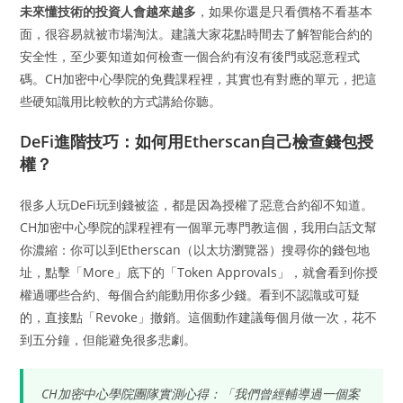
未來懂技術的投資人會越來越多
，如果你還是只看價格不看基本
面，很容易就被市場淘汰。建議大家花點時間去了解智能合約的
安全性，至少要知道如何檢查一個合約有沒有後門或惡意程式
碼。CH加密中心學院的免費課程裡，其實也有對應的單元，把這
些硬知識用比較軟的方式講給你聽。
DeFi進階技巧：如何用Etherscan自己檢查錢包授
權？
很多人玩DeFi玩到錢被盜，都是因為授權了惡意合約卻不知道。
CH加密中心學院的課程裡有一個單元專門教這個，我用白話文幫
你濃縮：你可以到Etherscan（以太坊瀏覽器）搜尋你的錢包地
址，點擊「More」底下的「Token Approvals」，就會看到你授
權過哪些合約、每個合約能動用你多少錢。看到不認識或可疑
的，直接點「Revoke」撤銷。這個動作建議每個月做一次，花不
到五分鐘，但能避免很多悲劇。
CH加密中心學院團隊實測心得：「我們曾經輔導過一個案