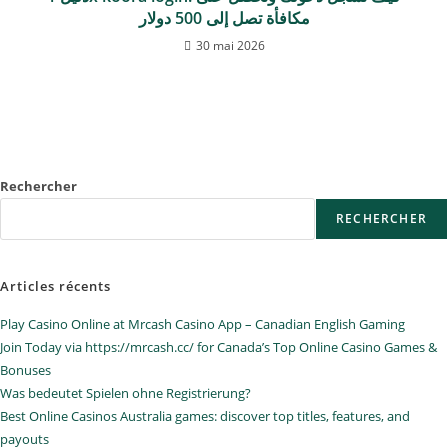
مكافأة تصل إلى 500 دولار
30 mai 2026
Rechercher
RECHERCHER
Articles récents
Play Casino Online at Mrcash Casino App – Canadian English Gaming
Join Today via https://mrcash.cc/ for Canada’s Top Online Casino Games &
Bonuses
Was bedeutet Spielen ohne Registrierung?
Best Online Casinos Australia games: discover top titles, features, and
payouts