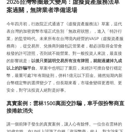
2026台灣幣圈最大變局：虛擬資產服務法草
案過關，無牌業者準備退場
今年四月初，行政院正式通過了《虛擬資產服務法》草案，這代
表台灣的加密貨幣市場正式告別「無政府狀態」，進入「特許行
業」的監管時代。未來所有在台灣境內經營的VASP（虛擬資產服
務商），從交易所、兌換商到錢包託管業者，都必須取得金管會
核發的許可證照，否則就不能營業。對一般投資人來說，最直接
的影響就是：
以後只要認明交易所有沒有牌照，就能過濾掉九成
以上的詐騙平台
。草案中也明訂了重罰，未經許可擅自發行穩定
幣，最重可處7年有期徒刑，併科1億元以下罰金。雖然短期內新
台幣穩定幣的選擇變少了，但長期來看，市場會變得更透明、更
安全，對守法投資人絕對是好事。
真實案例：雲林1500萬面交詐騙，車手假扮幣商直
接捲款消失
講一個前陣子發生的真實案例，讓人心有餘悸。一位住在雲林的
30歲女性，在LINE上認識了自稱「資深幣商」的人，對方說私下