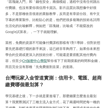
「區塊鏈入門」和「錢包安全」兩個模組，過程中沒有任何跳出
付費牆、也沒有要你填信用卡資訊。影片品質比我想像中好很
多，不是那種收音很差的業餘教學，反而是有章節分段、有中文
字幕的專業製作。比較貼心的是，他們把很多複雜的技術名詞用
生活化的比喻解釋，例如把「區塊鏈」比喻成「不能竄改的
Google試算表」，一下子就能理解。
當然，免費的資源不可能像付費課程那樣有1對1導師，但對於想
要先把基礎打穩的新手來說，這已經非常夠用了。如果你未來想
學合約交易或更深入的技術分析，可能還是要搭配其他付費內
容，但至少
CH加密中心學院
幫你省下了前期摸索的時間和金錢，
而且完全沒有那種「先免費後割韭菜」的套路。
台灣玩家入金管道實測：信用卡、電匯、超商
繳費哪個最划算？
學完基礎之後，下一步就是要進場了。那麼錢要怎麼進去最划
算？我實際測試了三種主流入金方式，花了兩週時間把每一種的
手續費、到帳速度還有隱藏限制都記錄下來，整理成表格給你參