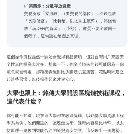
✅ 第四步：分散存放資產
交易所放「零用錢」（要交易的部位），冷錢包放
「長期儲蓄」（比特幣、以太坊主流幣），熱錢包
放「玩DeFi的資金」（小額）。雞蛋不要全放同一
個籃子，這句話在幣圈是真理。
這個操作流程雖然一開始會覺得有點繁瑣，但對台灣用戶來說安
全性真的提高非常多。想像一下，你辛苦賺來的錢可能因為一個
疏忽就被轉走，那種感覺絕對比少賺幾趴還痛苦。花點時間建立
起這些習慣，以後操作起來才會安心。
大學也跟上：銘傳大學開設區塊鏈技術課程，
這代表什麼？
你可能不知道，現在連大學都在教區塊鏈。以銘傳大學資訊工程
學系為例，他們開設的「區塊鏈技術」課程內容從比特幣、以太
坊原理一路教到智能合約開發與資安防護。這反映出一個趨勢：