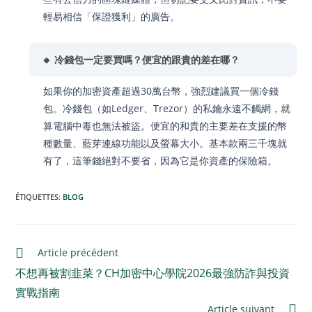
輕易相信「保證獲利」的廣告。
🔸 冷錢包一定要買嗎？便宜的跟貴的差在哪？
如果你的加密資產超過30萬台幣，強烈建議買一個冷錢
包。冷錢包（如Ledger、Trezor）的私鑰永遠不觸網，就
算電腦中毒也無法被盜。便宜的和貴的主要差在支援的幣
種數量、藍芽連線功能以及螢幕大小。基本款兩三千塊就
有了，這筆錢絕對不要省，因為它是你資產的保險箱。
ÉTIQUETTES
:
BLOG
Article précédent
不想再被割韭菜？CH加密中心學院2026最強防詐與投資
實戰指南
Article suivant