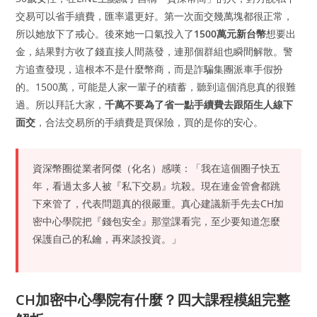
交易可以省手續費，匯率還更好。第一次面交幾萬塊都很正常，
所以她放下了戒心。後來她一口氣投入了
1500萬元新台幣
想要出
金，結果對方收了錢直接人間蒸發，連那個群組也瞬間解散。警
方追查發現，這根本不是什麼幣商，而是詐騙集團派車手假扮
的。1500萬，可能是人家一輩子的積蓄，聽到這個消息真的很難
過。所以拜託大家，
千萬不要為了省一點手續費去跟陌生人線下
面交
，合法交易所的手續費是買保險，買的是你的安心。
資深幣圈從業者阿傑（化名）感嘆：「我在這個圈子快五
年，看過太多人被『私下交易』坑殺。現在連金管會都跳
下來管了，代表問題真的很嚴重。真心建議新手先去CH加
密中心學院把『錢包安全』那堂課看完，至少要知道怎麼
保護自己的私鑰，再來談投資。」
CH加密中心學院有什麼？四大課程模組完整