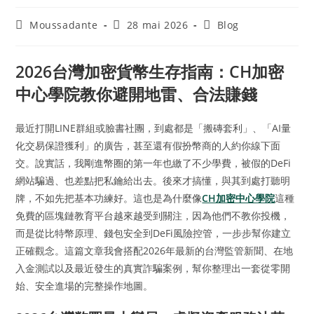
Moussadante
28 mai 2026
Blog
2026台灣加密貨幣生存指南：CH加密
中心學院教你避開地雷、合法賺錢
最近打開LINE群組或臉書社團，到處都是「搬磚套利」、「AI量
化交易保證獲利」的廣告，甚至還有假扮幣商的人約你線下面
交。說實話，我剛進幣圈的第一年也繳了不少學費，被假的DeFi
網站騙過、也差點把私鑰給出去。後來才搞懂，與其到處打聽明
牌，不如先把基本功練好。這也是為什麼像
CH加密中心學院
這種
免費的區塊鏈教育平台越來越受到關注，因為他們不教你投機，
而是從比特幣原理、錢包安全到DeFi風險控管，一步步幫你建立
正確觀念。這篇文章我會搭配2026年最新的台灣監管新聞、在地
入金測試以及最近發生的真實詐騙案例，幫你整理出一套從零開
始、安全進場的完整操作地圖。