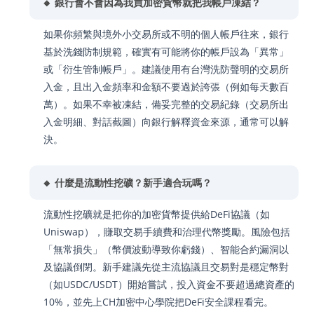
🔸 銀行會不會因為我買加密貨幣就把我帳戶凍結？
如果你頻繁與境外小交易所或不明的個人帳戶往來，銀行
基於洗錢防制規範，確實有可能將你的帳戶設為「異常」
或「衍生管制帳戶」。建議使用有台灣洗防聲明的交易所
入金，且出入金頻率和金額不要過於誇張（例如每天數百
萬）。如果不幸被凍結，備妥完整的交易紀錄（交易所出
入金明細、對話截圖）向銀行解釋資金來源，通常可以解
決。
🔸 什麼是流動性挖礦？新手適合玩嗎？
流動性挖礦就是把你的加密貨幣提供給DeFi協議（如
Uniswap），賺取交易手續費和治理代幣獎勵。風險包括
「無常損失」（幣價波動導致你虧錢）、智能合約漏洞以
及協議倒閉。新手建議先從主流協議且交易對是穩定幣對
（如USDC/USDT）開始嘗試，投入資金不要超過總資產的
10%，並先上CH加密中心學院把DeFi安全課程看完。