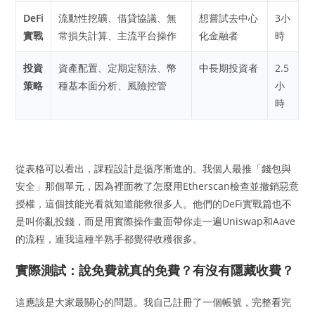
DeFi
流動性挖礦、借貸協議、無
想嘗試去中心
3小
實戰
常損失計算、主流平台操作
化金融者
時
投資
資產配置、定期定額法、幣
中長期投資者
2.5
策略
種基本面分析、風險控管
小
時
從表格可以看出，課程設計是循序漸進的。我個人最推「錢包與
安全」那個單元，因為裡面教了怎麼用Etherscan檢查並撤銷惡意
授權，這個技能光看就知道能救很多人。他們的DeFi實戰篇也不
是叫你亂投錢，而是用實際操作畫面帶你走一遍Uniswap和Aave
的流程，連我這種半熟手都覺得收穫很多。
實際測試：說免費就真的免費？有沒有隱藏收費？
這應該是大家最關心的問題。我自己註冊了一個帳號，完整看完