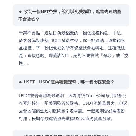
🔸 收到一個NFT空投，說可以免費領取，點進去連結會
不會被盜？
千萬不要點！這是目前最猖獗的「錢包授權釣魚」手法。
駭客會偽裝成熱門項目發送空投，你一點連結、連接錢包
並授權，下一秒錢包裡的所有資產就會被轉走。正確做法
是：直接忽略、隱藏該NFT，絕對不要嘗試「領取」或「交
換」。
🔸 USDT、USDC這兩種穩定幣，哪一個比較安全？
USDC被普遍認為最透明，因為背後Circle公司每月都會公
布審計報告，受美國監管較嚴格。USDT流通量最大，但過
去曾因儲備金透明度問題引發爭議。一般短期交易兩者皆
可用，長期存放建議優先選擇USDC或將資產分散。