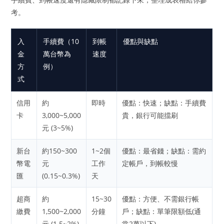
考。
入
手續費（10
到帳
優點與缺點
金
萬台幣為
速度
方
例）
式
信用
約
即時
優點：快速；缺點：手續費
卡
3,000~5,000
貴，銀行可能擋刷
元 (3~5%)
新台
約150~300
1~2個
優點：最省錢；缺點：需約
幣電
元
工作
定帳戶，到帳較慢
匯
(0.15~0.3%)
天
超商
約
15~30
優點：方便、不需銀行帳
繳費
1,500~2,000
分鐘
戶；缺點：單筆限額低(通
元 (1.5~2%)
常2萬以下)