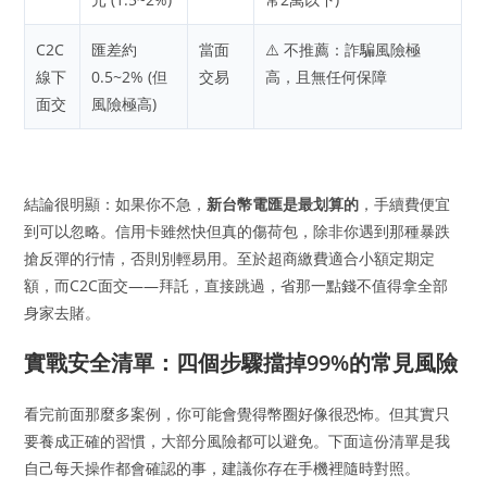
C2C
匯差約
當面
⚠️ 不推薦：詐騙風險極
線下
0.5~2% (但
交易
高，且無任何保障
面交
風險極高)
結論很明顯：如果你不急，
新台幣電匯是最划算的
，手續費便宜
到可以忽略。信用卡雖然快但真的傷荷包，除非你遇到那種暴跌
搶反彈的行情，否則別輕易用。至於超商繳費適合小額定期定
額，而C2C面交——拜託，直接跳過，省那一點錢不值得拿全部
身家去賭。
實戰安全清單：四個步驟擋掉99%的常見風險
看完前面那麼多案例，你可能會覺得幣圈好像很恐怖。但其實只
要養成正確的習慣，大部分風險都可以避免。下面這份清單是我
自己每天操作都會確認的事，建議你存在手機裡隨時對照。