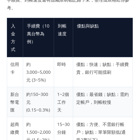
考。
入
手續費（10
到帳
優點與缺點
金
萬台幣為
速度
方
例）
式
信用
約
即時
優點：快速；缺點：手續費
卡
3,000~5,000
貴，銀行可能擋刷
元 (3~5%)
新台
約150~300
1~2個
優點：最省錢；缺點：需約
幣電
元
工作
定帳戶，到帳較慢
匯
(0.15~0.3%)
天
超商
約
15~30
優點：方便、不需銀行帳
繳費
1,500~2,000
分鐘
戶；缺點：單筆限額低(通
元 (1.5~2%)
常2萬以下)