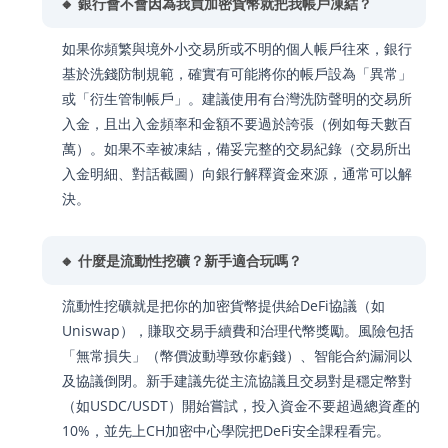
🔸 銀行會不會因為我買加密貨幣就把我帳戶凍結？
如果你頻繁與境外小交易所或不明的個人帳戶往來，銀行
基於洗錢防制規範，確實有可能將你的帳戶設為「異常」
或「衍生管制帳戶」。建議使用有台灣洗防聲明的交易所
入金，且出入金頻率和金額不要過於誇張（例如每天數百
萬）。如果不幸被凍結，備妥完整的交易紀錄（交易所出
入金明細、對話截圖）向銀行解釋資金來源，通常可以解
決。
🔸 什麼是流動性挖礦？新手適合玩嗎？
流動性挖礦就是把你的加密貨幣提供給DeFi協議（如
Uniswap），賺取交易手續費和治理代幣獎勵。風險包括
「無常損失」（幣價波動導致你虧錢）、智能合約漏洞以
及協議倒閉。新手建議先從主流協議且交易對是穩定幣對
（如USDC/USDT）開始嘗試，投入資金不要超過總資產的
10%，並先上CH加密中心學院把DeFi安全課程看完。