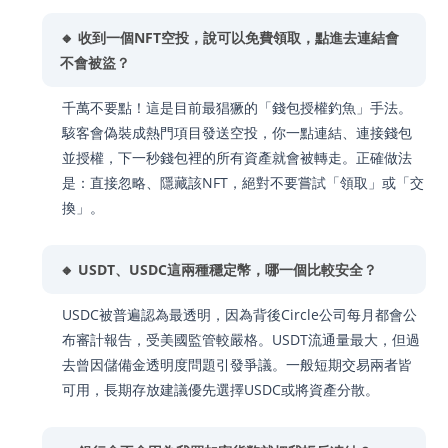
🔸 收到一個NFT空投，說可以免費領取，點進去連結會
不會被盜？
千萬不要點！這是目前最猖獗的「錢包授權釣魚」手法。
駭客會偽裝成熱門項目發送空投，你一點連結、連接錢包
並授權，下一秒錢包裡的所有資產就會被轉走。正確做法
是：直接忽略、隱藏該NFT，絕對不要嘗試「領取」或「交
換」。
🔸 USDT、USDC這兩種穩定幣，哪一個比較安全？
USDC被普遍認為最透明，因為背後Circle公司每月都會公
布審計報告，受美國監管較嚴格。USDT流通量最大，但過
去曾因儲備金透明度問題引發爭議。一般短期交易兩者皆
可用，長期存放建議優先選擇USDC或將資產分散。