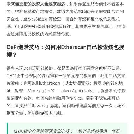
未來懂技術的投資人會越來越多
，如果你還是只看價格不看基本
面，很容易就被市場淘汰。建議大家花點時間去了解智能合約的
安全性，至少要知道如何檢查一個合約有沒有後門或惡意程式
碼。CH加密中心學院的免費課程裡，其實也有對應的單元，把這
些硬知識用比較軟的方式講給你聽。
DeFi進階技巧：如何用Etherscan自己檢查錢包授
權？
很多人玩DeFi玩到錢被盜，都是因為授權了惡意合約卻不知道。
CH加密中心學院的課程裡有一個單元專門教這個，我用白話文幫
你濃縮：你可以到Etherscan（以太坊瀏覽器）搜尋你的錢包地
址，點擊「More」底下的「Token Approvals」，就會看到你授
權過哪些合約、每個合約能動用你多少錢。看到不認識或可疑
的，直接點「Revoke」撤銷。這個動作建議每個月做一次，花不
到五分鐘，但能避免很多悲劇。
CH加密中心學院團隊實測心得：「我們曾經輔導過一個案