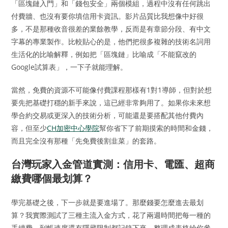
「區塊鏈入門」和「錢包安全」兩個模組，過程中沒有任何跳出
付費牆、也沒有要你填信用卡資訊。影片品質比我想像中好很
多，不是那種收音很差的業餘教學，反而是有章節分段、有中文
字幕的專業製作。比較貼心的是，他們把很多複雜的技術名詞用
生活化的比喻解釋，例如把「區塊鏈」比喻成「不能竄改的
Google試算表」，一下子就能理解。
當然，免費的資源不可能像付費課程那樣有1對1導師，但對於想
要先把基礎打穩的新手來說，這已經非常夠用了。如果你未來想
學合約交易或更深入的技術分析，可能還是要搭配其他付費內
容，但至少
CH加密中心學院
幫你省下了前期摸索的時間和金錢，
而且完全沒有那種「先免費後割韭菜」的套路。
台灣玩家入金管道實測：信用卡、電匯、超商
繳費哪個最划算？
學完基礎之後，下一步就是要進場了。那麼錢要怎麼進去最划
算？我實際測試了三種主流入金方式，花了兩週時間把每一種的
手續費、到帳速度還有隱藏限制都記錄下來，整理成表格給你參