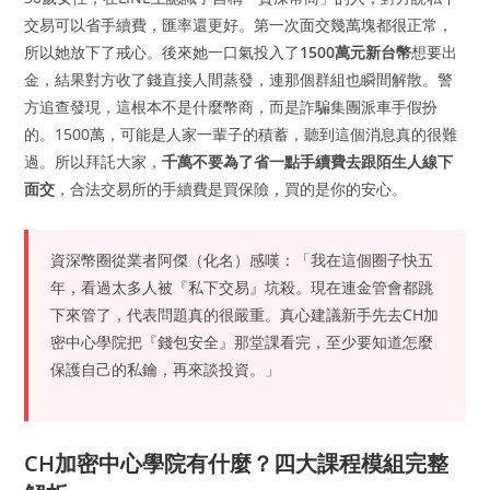
交易可以省手續費，匯率還更好。第一次面交幾萬塊都很正常，
所以她放下了戒心。後來她一口氣投入了
1500萬元新台幣
想要出
金，結果對方收了錢直接人間蒸發，連那個群組也瞬間解散。警
方追查發現，這根本不是什麼幣商，而是詐騙集團派車手假扮
的。1500萬，可能是人家一輩子的積蓄，聽到這個消息真的很難
過。所以拜託大家，
千萬不要為了省一點手續費去跟陌生人線下
面交
，合法交易所的手續費是買保險，買的是你的安心。
資深幣圈從業者阿傑（化名）感嘆：「我在這個圈子快五
年，看過太多人被『私下交易』坑殺。現在連金管會都跳
下來管了，代表問題真的很嚴重。真心建議新手先去CH加
密中心學院把『錢包安全』那堂課看完，至少要知道怎麼
保護自己的私鑰，再來談投資。」
CH加密中心學院有什麼？四大課程模組完整