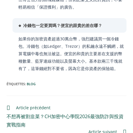
輕易相信「保證獲利」的廣告。
🔸 冷錢包一定要買嗎？便宜的跟貴的差在哪？
如果你的加密資產超過30萬台幣，強烈建議買一個冷錢
包。冷錢包（如Ledger、Trezor）的私鑰永遠不觸網，就
算電腦中毒也無法被盜。便宜的和貴的主要差在支援的幣
種數量、藍芽連線功能以及螢幕大小。基本款兩三千塊就
有了，這筆錢絕對不要省，因為它是你資產的保險箱。
ÉTIQUETTES
:
BLOG
Article précédent
不想再被割韭菜？CH加密中心學院2026最強防詐與投資
實戰指南
Article suivant