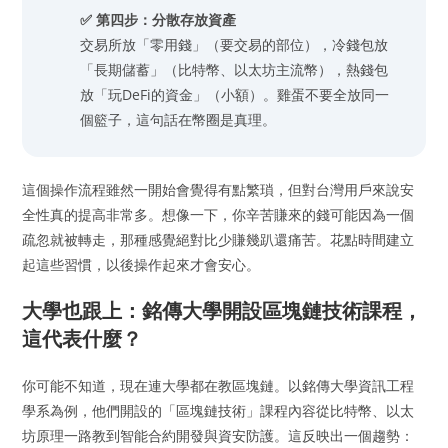
✅ 第四步：分散存放資產
交易所放「零用錢」（要交易的部位），冷錢包放
「長期儲蓄」（比特幣、以太坊主流幣），熱錢包
放「玩DeFi的資金」（小額）。雞蛋不要全放同一
個籃子，這句話在幣圈是真理。
這個操作流程雖然一開始會覺得有點繁瑣，但對台灣用戶來說安
全性真的提高非常多。想像一下，你辛苦賺來的錢可能因為一個
疏忽就被轉走，那種感覺絕對比少賺幾趴還痛苦。花點時間建立
起這些習慣，以後操作起來才會安心。
大學也跟上：銘傳大學開設區塊鏈技術課程，
這代表什麼？
你可能不知道，現在連大學都在教區塊鏈。以銘傳大學資訊工程
學系為例，他們開設的「區塊鏈技術」課程內容從比特幣、以太
坊原理一路教到智能合約開發與資安防護。這反映出一個趨勢：