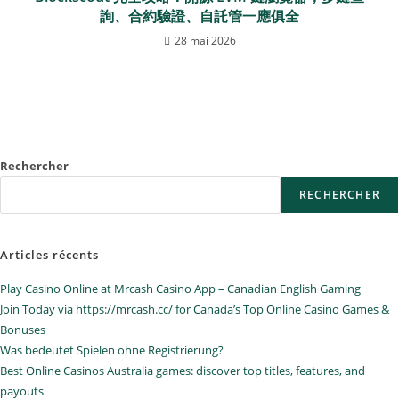
詢、合約驗證、自託管一應俱全
28 mai 2026
Rechercher
RECHERCHER
Articles récents
Play Casino Online at Mrcash Casino App – Canadian English Gaming
Join Today via https://mrcash.cc/ for Canada’s Top Online Casino Games &
Bonuses
Was bedeutet Spielen ohne Registrierung?
Best Online Casinos Australia games: discover top titles, features, and
payouts