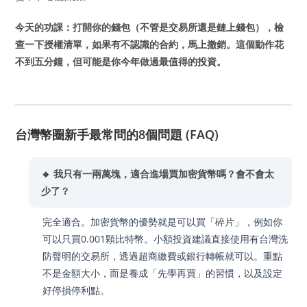
今天的功課：打開你的錢包（不管是交易所還是鏈上錢包），檢
查一下授權清單，如果有不認識的合約，馬上撤銷。這個動作花
不到五分鐘，但可能是你今年做過最值得的投資。
台灣幣圈新手最常問的8個問題 (FAQ)
🔸 我只有一兩萬塊，適合進場買加密貨幣嗎？會不會太
少了？
完全適合。加密貨幣的優勢就是可以買「碎片」，例如你
可以只買0.001顆比特幣。小額投資建議直接使用有台灣洗
防聲明的交易所，透過超商繳費或銀行轉帳就可以。重點
不是金額大小，而是養成「先學再買」的習慣，以及設定
好停損停利點。