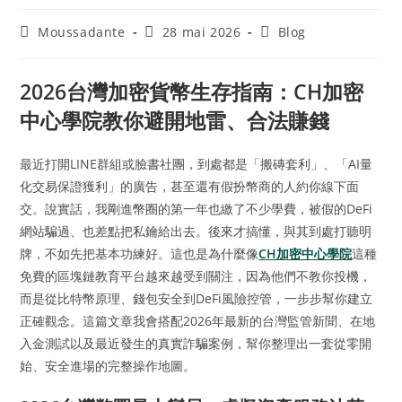
Moussadante
28 mai 2026
Blog
2026台灣加密貨幣生存指南：CH加密
中心學院教你避開地雷、合法賺錢
最近打開LINE群組或臉書社團，到處都是「搬磚套利」、「AI量
化交易保證獲利」的廣告，甚至還有假扮幣商的人約你線下面
交。說實話，我剛進幣圈的第一年也繳了不少學費，被假的DeFi
網站騙過、也差點把私鑰給出去。後來才搞懂，與其到處打聽明
牌，不如先把基本功練好。這也是為什麼像
CH加密中心學院
這種
免費的區塊鏈教育平台越來越受到關注，因為他們不教你投機，
而是從比特幣原理、錢包安全到DeFi風險控管，一步步幫你建立
正確觀念。這篇文章我會搭配2026年最新的台灣監管新聞、在地
入金測試以及最近發生的真實詐騙案例，幫你整理出一套從零開
始、安全進場的完整操作地圖。