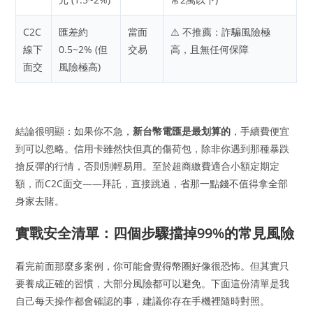
C2C
匯差約
當面
⚠️ 不推薦：詐騙風險極
線下
0.5~2% (但
交易
高，且無任何保障
面交
風險極高)
結論很明顯：如果你不急，
新台幣電匯是最划算的
，手續費便宜
到可以忽略。信用卡雖然快但真的傷荷包，除非你遇到那種暴跌
搶反彈的行情，否則別輕易用。至於超商繳費適合小額定期定
額，而C2C面交——拜託，直接跳過，省那一點錢不值得拿全部
身家去賭。
實戰安全清單：四個步驟擋掉99%的常見風險
看完前面那麼多案例，你可能會覺得幣圈好像很恐怖。但其實只
要養成正確的習慣，大部分風險都可以避免。下面這份清單是我
自己每天操作都會確認的事，建議你存在手機裡隨時對照。