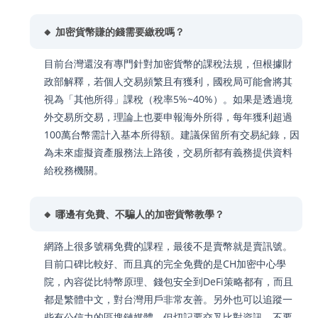
🔸 加密貨幣賺的錢需要繳稅嗎？
目前台灣還沒有專門針對加密貨幣的課稅法規，但根據財
政部解釋，若個人交易頻繁且有獲利，國稅局可能會將其
視為「其他所得」課稅（稅率5%~40%）。如果是透過境
外交易所交易，理論上也要申報海外所得，每年獲利超過
100萬台幣需計入基本所得額。建議保留所有交易紀錄，因
為未來虛擬資產服務法上路後，交易所都有義務提供資料
給稅務機關。
🔸 哪邊有免費、不騙人的加密貨幣教學？
網路上很多號稱免費的課程，最後不是賣幣就是賣訊號。
目前口碑比較好、而且真的完全免費的是CH加密中心學
院，內容從比特幣原理、錢包安全到DeFi策略都有，而且
都是繁體中文，對台灣用戶非常友善。另外也可以追蹤一
些有公信力的區塊鏈媒體，但切記要交叉比對資訊，不要