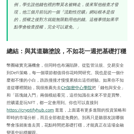
例，學生說他錢包裡的幣莫名被轉走，後來幫他檢查才發
現，他三個月前玩的一個『流動性挖礦』網站根本是假
的，授權之後對方就能無限動用他的錢。這種事情如果早
點學會檢查授權，完全可以避免。」
總結：與其道聽塗說，不如花一週把基礎打穩
幣圈確實充滿機會，但同時也布滿陷阱。從監管法規、交易安全
到DeFi策略，每一個環節都值得你花時間研究。我也是從一個什
麼都不懂的小白，跌跌撞撞才慢慢累積出這些經驗。如果你不知
道從哪裡開始，我很推薦先去
CH加密中心學院
把「錢包與安全」
和「區塊鏈入門」兩個模組看完，這些知識在未來不管是買幣、
挖礦還是玩NFT，都一定會用到。你也可以直接到
https://cryptifyhub.com
逛逛，上面還有更多進階的投資策略和
即時的市場分析，而且全部都是免費的。別再只是聽朋友說哪個
幣會漲就衝進去買，花點時間把基礎打穩，才能真正在這場金融
變革中站穩腳跟。