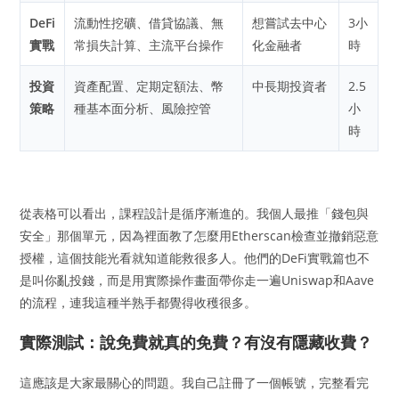
DeFi
流動性挖礦、借貸協議、無
想嘗試去中心
3小
實戰
常損失計算、主流平台操作
化金融者
時
投資
資產配置、定期定額法、幣
中長期投資者
2.5
策略
種基本面分析、風險控管
小
時
從表格可以看出，課程設計是循序漸進的。我個人最推「錢包與
安全」那個單元，因為裡面教了怎麼用Etherscan檢查並撤銷惡意
授權，這個技能光看就知道能救很多人。他們的DeFi實戰篇也不
是叫你亂投錢，而是用實際操作畫面帶你走一遍Uniswap和Aave
的流程，連我這種半熟手都覺得收穫很多。
實際測試：說免費就真的免費？有沒有隱藏收費？
這應該是大家最關心的問題。我自己註冊了一個帳號，完整看完