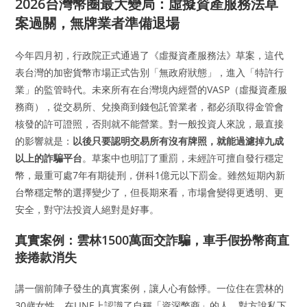
2026台灣幣圈最大變局：虛擬資產服務法草
案過關，無牌業者準備退場
今年四月初，行政院正式通過了《虛擬資產服務法》草案，這代
表台灣的加密貨幣市場正式告別「無政府狀態」，進入「特許行
業」的監管時代。未來所有在台灣境內經營的VASP（虛擬資產服
務商），從交易所、兌換商到錢包託管業者，都必須取得金管會
核發的許可證照，否則就不能營業。對一般投資人來說，最直接
的影響就是：
以後只要認明交易所有沒有牌照，就能過濾掉九成
以上的詐騙平台
。草案中也明訂了重罰，未經許可擅自發行穩定
幣，最重可處7年有期徒刑，併科1億元以下罰金。雖然短期內新
台幣穩定幣的選擇變少了，但長期來看，市場會變得更透明、更
安全，對守法投資人絕對是好事。
真實案例：雲林1500萬面交詐騙，車手假扮幣商直
接捲款消失
講一個前陣子發生的真實案例，讓人心有餘悸。一位住在雲林的
30歲女性，在LINE上認識了自稱「資深幣商」的人，對方說私下