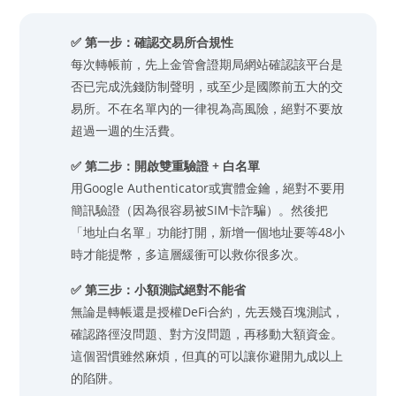
✅ 第一步：確認交易所合規性
每次轉帳前，先上金管會證期局網站確認該平台是
否已完成洗錢防制聲明，或至少是國際前五大的交
易所。不在名單內的一律視為高風險，絕對不要放
超過一週的生活費。
✅ 第二步：開啟雙重驗證 + 白名單
用Google Authenticator或實體金鑰，絕對不要用
簡訊驗證（因為很容易被SIM卡詐騙）。然後把
「地址白名單」功能打開，新增一個地址要等48小
時才能提幣，多這層緩衝可以救你很多次。
✅ 第三步：小額測試絕對不能省
無論是轉帳還是授權DeFi合約，先丟幾百塊測試，
確認路徑沒問題、對方沒問題，再移動大額資金。
這個習慣雖然麻煩，但真的可以讓你避開九成以上
的陷阱。