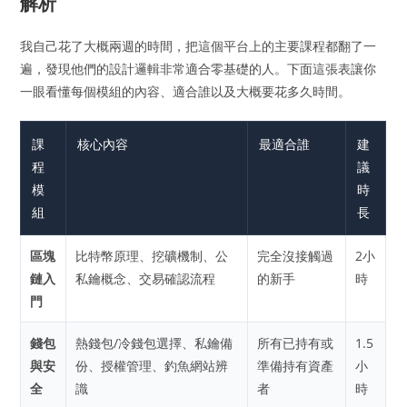
解析
我自己花了大概兩週的時間，把這個平台上的主要課程都翻了一
遍，發現他們的設計邏輯非常適合零基礎的人。下面這張表讓你
一眼看懂每個模組的內容、適合誰以及大概要花多久時間。
課
核心內容
最適合誰
建
程
議
模
時
組
長
區塊
比特幣原理、挖礦機制、公
完全沒接觸過
2小
鏈入
私鑰概念、交易確認流程
的新手
時
門
錢包
熱錢包/冷錢包選擇、私鑰備
所有已持有或
1.5
與安
份、授權管理、釣魚網站辨
準備持有資產
小
全
識
者
時